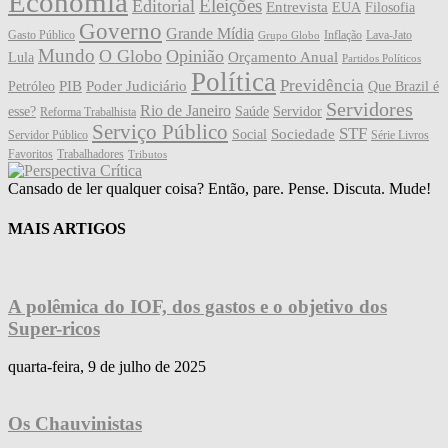
Economia
Eleições
Editorial
Entrevista
EUA
Filosofia
Governo
Grande Mídia
Gasto Público
Inflação
Lava-Jato
Grupo Globo
Mundo
O Globo
Opinião
Orçamento Anual
Lula
Partidos Políticos
Política
Previdência
PIB
Poder Judiciário
Petróleo
Que Brazil é
Servidores
Rio de Janeiro
esse?
Saúde
Servidor
Reforma Trabalhista
Serviço Público
STF
Sociedade
Social
Servidor Público
Série Livros
Favoritos
Trabalhadores
Tributos
Cansado de ler qualquer coisa? Então, pare. Pense. Discuta. Mude!
MAIS ARTIGOS
A polêmica do IOF, dos gastos e o objetivo dos
Super-ricos
quarta-feira, 9 de julho de 2025
Os Chauvinistas