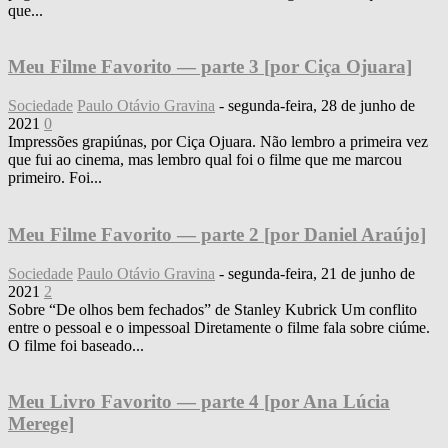
que...
Meu Filme Favorito — parte 3 [por Ciça Ojuara]
Sociedade
Paulo Otávio Gravina
-
segunda-feira, 28 de junho de
2021
0
Impressões grapiúnas, por Ciça Ojuara. Não lembro a primeira vez
que fui ao cinema, mas lembro qual foi o filme que me marcou
primeiro. Foi...
Meu Filme Favorito — parte 2 [por Daniel Araújo]
Sociedade
Paulo Otávio Gravina
-
segunda-feira, 21 de junho de
2021
2
Sobre “De olhos bem fechados” de Stanley Kubrick Um conflito
entre o pessoal e o impessoal Diretamente o filme fala sobre ciúme.
O filme foi baseado...
Meu Livro Favorito — parte 4 [por Ana Lúcia
Merege]