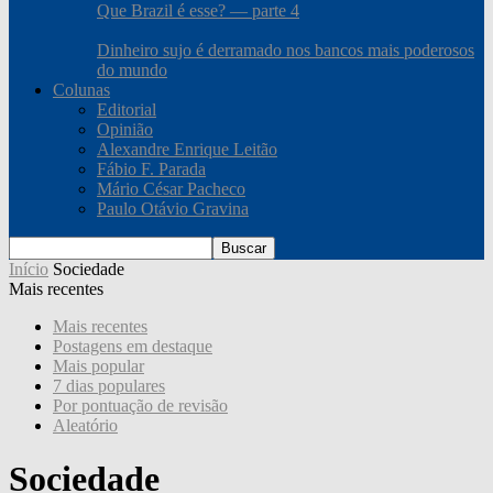
Que Brazil é esse? — parte 4
Dinheiro sujo é derramado nos bancos mais poderosos
do mundo
Colunas
Editorial
Opinião
Alexandre Enrique Leitão
Fábio F. Parada
Mário César Pacheco
Paulo Otávio Gravina
Início
Sociedade
Mais recentes
Mais recentes
Postagens em destaque
Mais popular
7 dias populares
Por pontuação de revisão
Aleatório
Sociedade