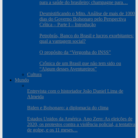
para a saúde do brasileiro; champagne para…
Desmistificando o Mito. Análise de mais de 1000
dias do Governo Bolsonaro pelo Perspectiva
Crítica – Parte I – Introdução
Petrobrás, Banco do Brasil e lucros exorbitantes:
qual a vantagem social?
O propósito da “Vergonha do INSS”
Crônica de um Brasil que não tem sido ou
“Algum desses Aventureiros”
Cultura
Mundo
Entrevista com o historiador João Daniel Lima de
Almeida
Biden e Bolsonaro: a diplomacia do clima
Estados Unidos da América, Ano Zero: As eleições de
2020, os protestos contra a violência policial, a tentativa
de golpe, e os 11 meses…