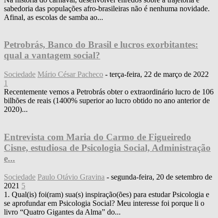
sabedoria das populações afro-brasileiras não é nenhuma novidade.
Afinal, as escolas de samba ao...
Petrobrás, Banco do Brasil e lucros exorbitantes:
qual a vantagem social?
Sociedade
Mário César Pacheco
-
terça-feira, 22 de março de 2022
1
Recentemente vemos a Petrobrás obter o extraordinário lucro de 106
bilhões de reais (1400% superior ao lucro obtido no ano anterior de
2020)...
Entrevista com Maria do Carmo de Figueiredo
Cisne, estudiosa de Psicologia Social, Administração
e...
Sociedade
Paulo Otávio Gravina
-
segunda-feira, 20 de setembro de
2021
5
1. Qual(is) foi(ram) sua(s) inspiração(ões) para estudar Psicologia e
se aprofundar em Psicologia Social? Meu interesse foi porque li o
livro “Quatro Gigantes da Alma” do...