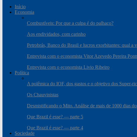
Início
Economia
Combustíveis: Por que a culpa é do palhaço?
Aos endividados, com carinho
Petrobrás, Banco do Brasil e lucros exorbitantes: qual a 
Entrevista com o economista Vitor Azevedo Pereira Pont
Entrevista com o economista Livio Ribeiro
Política
A polêmica do IOF, dos gastos e o objetivo dos Super-ri
Os Chauvinistas
Desmistificando o Mito. Análise de mais de 1000 dias do
Que Brazil é esse? — parte 5
Que Brazil é esse? — parte 4
Sociedade