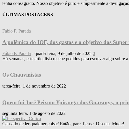
tenha consagrado. Nosso objetivo é puro e simplesmente a divulgação da
ÚLTIMAS POSTAGENS
Fábio F. Parada
A polêmica do IOF, dos gastos e o objetivo dos Super-
Fábio F. Parada
-
quarta-feira, 9 de julho de 2025
0
Há semanas, este articulista recebe pedidos para escrever algo sobre 
Os Chauvinistas
terça-feira, 1 de novembro de 2022
Quem foi José Peixoto Ypiranga dos Guaranys, o prime
segunda-feira, 1 de agosto de 2022
Cansado de ler qualquer coisa? Então, pare. Pense. Discuta. Mude!