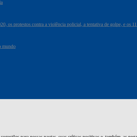
da
, os protestos contra a violência policial, a tentativa de golpe, e os 
do mundo
sugestões para nossas pautas, suas críticas positivas e, também, as ne