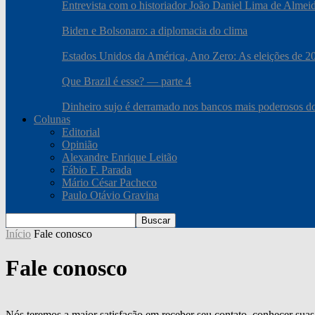
Entrevista com o historiador João Daniel Lima de Almei
Biden e Bolsonaro: a diplomacia do clima
Estados Unidos da América, Ano Zero: As eleições de 2020
Que Brazil é esse? — parte 4
Dinheiro sujo é derramado nos bancos mais poderosos 
Colunas
Editorial
Opinião
Alexandre Enrique Leitão
Fábio F. Parada
Mário César Pacheco
Paulo Otávio Gravina
Início
Fale conosco
Fale conosco
Nós teremos a maior satisfação em receber seu contato, conhecer suas 