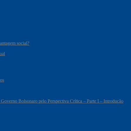
vantagem social?
ual
cos
 Governo Bolsonaro pelo Perspectiva Crítica – Parte I – Introdução