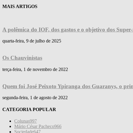
MAIS ARTIGOS
A polêmica do IOF, dos gastos e o objetivo dos Super-
quarta-feira, 9 de julho de 2025
Os Chauvinistas
terça-feira, 1 de novembro de 2022
Quem foi José Peixoto Ypiranga dos Guaranys, o prime
segunda-feira, 1 de agosto de 2022
CATEGORIA POPULAR
Colunas
997
Mário César Pacheco
966
Sociedade
647