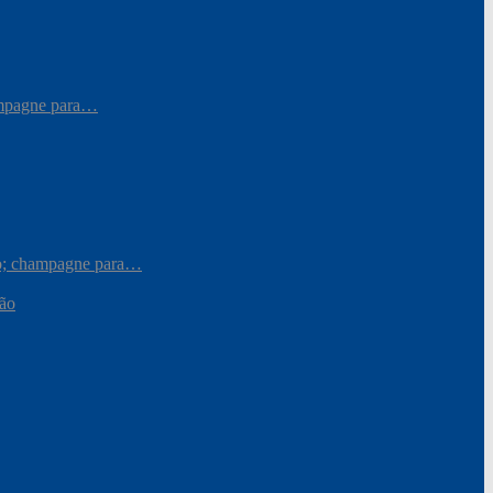
hampagne para…
iro; champagne para…
ção