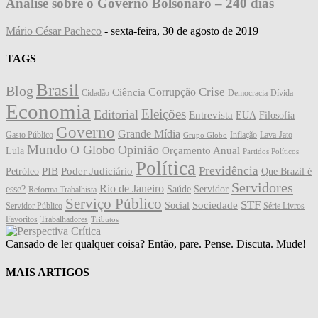
Análise sobre o Governo Bolsonaro – 240 dias
Mário César Pacheco
-
sexta-feira, 30 de agosto de 2019
TAGS
Brasil
Blog
Crise
Corrupção
Ciência
Cidadão
Democracia
Dívida
Economia
Eleições
Editorial
Entrevista
EUA
Filosofia
Governo
Grande Mídia
Gasto Público
Inflação
Lava-Jato
Grupo Globo
Mundo
O Globo
Opinião
Orçamento Anual
Lula
Partidos Políticos
Política
Previdência
PIB
Poder Judiciário
Petróleo
Que Brazil é
Servidores
Rio de Janeiro
esse?
Saúde
Servidor
Reforma Trabalhista
Serviço Público
STF
Sociedade
Social
Servidor Público
Série Livros
Favoritos
Trabalhadores
Tributos
Cansado de ler qualquer coisa? Então, pare. Pense. Discuta. Mude!
MAIS ARTIGOS