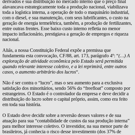
derivados e sua distribuição no mercado interno que o preço final
alavancava estrategicamente toda a produção nacional, viabilizava
toda a logística interna, a operação de todo o maquinário industrial,
com o diesel, e sua manutenção, com seus lubrificantes, o custo na
geração de energia termelétrica, também, a produção de fertilizantes,
entre outras frentes. Esse baixo custo interno refletia no menor
impacto inflacionário, prestigiava a geração de empregos e riqueza
nacional.
Aliás, a nossa Constituição Federal expõe a premissa que
fundamenta esta convocação, CF/88, art. 173, parágrafo 4º: “
(…) A
exploração de atividade econômica pelo Estado será permitida
quando relevante interesse coletivo, e a lei reprimirá, entre outros
casos, o aumento arbitrário dos lucros
“.
Não é ser contra o “lucro”, mas o seu aumento para a exclusiva
satisfação dos minoritários, sendo 56% do “freefloat” composto por
estrangeiros. O Estado é o controlador da empresa e deve decidir a
distribuição do lucro sobre o capital próprio, assim, como era feito
em toda sua história.
O Estado deve decidir sobre a reversão desses valores e de sua
atuação para sua “contabilidade de custos da sua produção interna”
para melhor interesse coletivo. O investidor, na sua menor parte de
brasileiros, já conhecia o risco desse investimento (dos 37% de