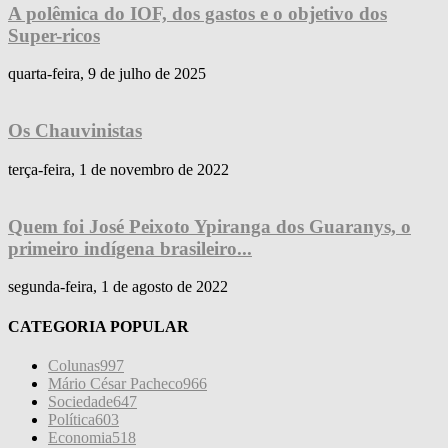
A polêmica do IOF, dos gastos e o objetivo dos
Super-ricos
quarta-feira, 9 de julho de 2025
Os Chauvinistas
terça-feira, 1 de novembro de 2022
Quem foi José Peixoto Ypiranga dos Guaranys, o
primeiro indígena brasileiro...
segunda-feira, 1 de agosto de 2022
CATEGORIA POPULAR
Colunas
997
Mário César Pacheco
966
Sociedade
647
Política
603
Economia
518