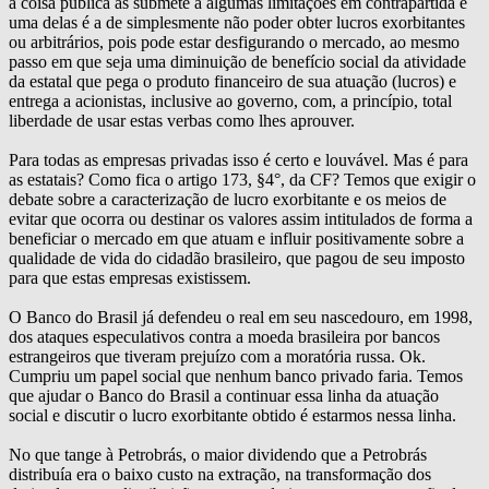
a coisa pública as submete a algumas limitações em contrapartida e
uma delas é a de simplesmente não poder obter lucros exorbitantes
ou arbitrários, pois pode estar desfigurando o mercado, ao mesmo
passo em que seja uma diminuição de benefício social da atividade
da estatal que pega o produto financeiro de sua atuação (lucros) e
entrega a acionistas, inclusive ao governo, com, a princípio, total
liberdade de usar estas verbas como lhes aprouver.
Para todas as empresas privadas isso é certo e louvável. Mas é para
as estatais? Como fica o artigo 173, §4°, da CF? Temos que exigir o
debate sobre a caracterização de lucro exorbitante e os meios de
evitar que ocorra ou destinar os valores assim intitulados de forma a
beneficiar o mercado em que atuam e influir positivamente sobre a
qualidade de vida do cidadão brasileiro, que pagou de seu imposto
para que estas empresas existissem.
O Banco do Brasil já defendeu o real em seu nascedouro, em 1998,
dos ataques especulativos contra a moeda brasileira por bancos
estrangeiros que tiveram prejuízo com a moratória russa. Ok.
Cumpriu um papel social que nenhum banco privado faria. Temos
que ajudar o Banco do Brasil a continuar essa linha da atuação
social e discutir o lucro exorbitante obtido é estarmos nessa linha.
No que tange à Petrobrás, o maior dividendo que a Petrobrás
distribuía era o baixo custo na extração, na transformação dos