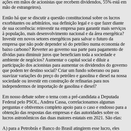
ações em mãos de acionistas que recebem dividendos, 55% está em
mão de estrangeiros).
Então há que se discutir a questão constitucional sobre os lucros
exorbitantes ou arbitrários, sua definição legal e o que fazer diante
de sua ocorrência: reinvestir na empresa para garantir mais serviços
à população, mais desenvolvimento nacional e da área energética?
Investir em novos setores energéticos para salvar o futuro da
empresa que não pode depender só do petróleo numa economia de
baixo carbono? Reverter ao governo sua parte para pagamento de
dívidas para diminuir juros que beneficiam toda a sociedade e
ambiente de negócios? Aumentar o capital social e diluir a
participação dos acionistas para aumentar os dividendos do governo
que podem ter destino social? Criar um fundo soberano ou para
suavizar variações do preço do petróleo e gasolina e diesel na nossa
sociedade ou investir em construção de refinarias para nos
independermos de importação de gasolina e diesel?
Em nosso debate sobre o tema com a pré-candidata a Deputada
Federal pelo PSOL, Andrea Cassa, correlacionamos algumas
perguntas e obtivemos completo apoio para o caso e endosso para a
obtenção das respostas das empresas e das autoridades sobre os
lucros astronômicos das duas maiores estatais em 2021. São elas:
A) para a Petrobrás e Banco do Brasil atingirem esse lucro, eles