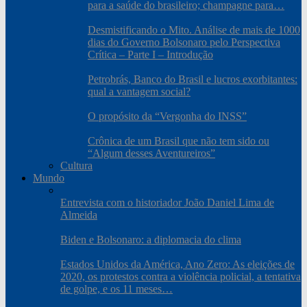
para a saúde do brasileiro; champagne para…
Desmistificando o Mito. Análise de mais de 1000
dias do Governo Bolsonaro pelo Perspectiva
Crítica – Parte I – Introdução
Petrobrás, Banco do Brasil e lucros exorbitantes:
qual a vantagem social?
O propósito da “Vergonha do INSS”
Crônica de um Brasil que não tem sido ou
“Algum desses Aventureiros”
Cultura
Mundo
Entrevista com o historiador João Daniel Lima de
Almeida
Biden e Bolsonaro: a diplomacia do clima
Estados Unidos da América, Ano Zero: As eleições de
2020, os protestos contra a violência policial, a tentativa
de golpe, e os 11 meses…