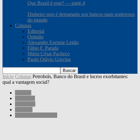
Que Brazil é esse? — parte 4
Dinheiro sujo é derramado nos bancos mais poderosos
do mundo
Colunas
Editorial
Opinião
Alexandre Enrique Leitão
Fábio F. Parada
Mário César Pacheco
Paulo Otávio Gravina
Início
Colunas
Petrobrás, Banco do Brasil e lucros exorbitantes:
qual a vantagem social?
Colunas
Economia
Sociedade
Governo
Mário César Pacheco