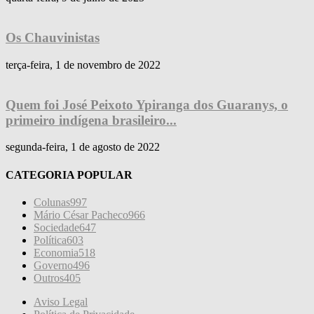
Os Chauvinistas
terça-feira, 1 de novembro de 2022
Quem foi José Peixoto Ypiranga dos Guaranys, o
primeiro indígena brasileiro...
segunda-feira, 1 de agosto de 2022
CATEGORIA POPULAR
Colunas
997
Mário César Pacheco
966
Sociedade
647
Política
603
Economia
518
Governo
496
Outros
405
Aviso Legal