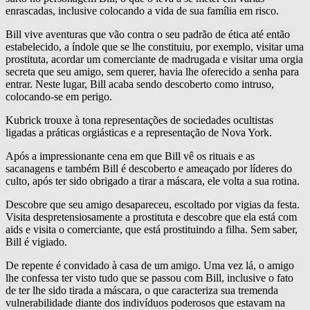
enrascadas, inclusive colocando a vida de sua família em risco.
Bill vive aventuras que vão contra o seu padrão de ética até então
estabelecido, a índole que se lhe constituiu, por exemplo, visitar uma
prostituta, acordar um comerciante de madrugada e visitar uma orgia
secreta que seu amigo, sem querer, havia lhe oferecido a senha para
entrar. Neste lugar, Bill acaba sendo descoberto como intruso,
colocando-se em perigo.
Kubrick trouxe à tona representações de sociedades ocultistas
ligadas a práticas orgiásticas e a representação de Nova York.
Após a impressionante cena em que Bill vê os rituais e as
sacanagens e também Bill é descoberto e ameaçado por líderes do
culto, após ter sido obrigado a tirar a máscara, ele volta a sua rotina.
Descobre que seu amigo desapareceu, escoltado por vigias da festa.
Visita despretensiosamente a prostituta e descobre que ela está com
aids e visita o comerciante, que está prostituindo a filha. Sem saber,
Bill é vigiado.
De repente é convidado à casa de um amigo. Uma vez lá, o amigo
lhe confessa ter visto tudo que se passou com Bill, inclusive o fato
de ter lhe sido tirada a máscara, o que caracteriza sua tremenda
vulnerabilidade diante dos indivíduos poderosos que estavam na