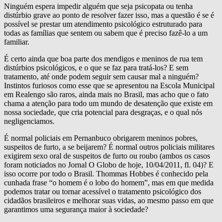
Ninguém espera impedir alguém que seja psicopata ou tenha
distúrbio grave ao ponto de resolver fazer isso, mas a questão é se é
possível se prestar um atendimento psicológico estruturado para
todas as famílias que sentem ou sabem que é preciso fazê-lo a um
familiar.
É certo ainda que boa parte dos mendigos e meninos de rua tem
distúrbios psicológicos, e o que se faz para tratá-los? E sem
tratamento, até onde podem seguir sem causar mal a ninguém?
Instintos furiosos como esse que se apresentou na Escola Municipal
em Realengo são raros, ainda mais no Brasil, mas acho que o fato
chama a atenção para todo um mundo de desatenção que existe em
nossa sociedade, que cria potencial para desgraças, e o qual nós
negligenciamos.
É normal policiais em Pernanbuco obrigarem meninos pobres,
suspeitos de furto, a se beijarem? É normal outros policiais militares
exigirem sexo oral de suspeitos de furto ou roubo (ambos os casos
foram noticiados no Jornal O Globo de hoje, 10/04/2011, fl. 04)? E
isso ocorre por todo o Brasil. Thommas Hobbes é conhecido pela
cunhada frase “o homem é o lobo do homem”, mas em que medida
podemos tratar ou tornar acessível o tratamento psicológico dos
cidadãos brasileiros e melhorar suas vidas, ao mesmo passo em que
garantimos uma segurança maior à sociedade?