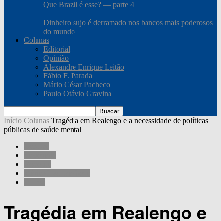
Que Brazil é esse? — parte 4
Dinheiro sujo é derramado nos bancos mais poderosos
do mundo
Colunas
Editorial
Opinião
Alexandre Enrique Leitão
Fábio F. Parada
Mário César Pacheco
Paulo Otávio Gravina
Início
Colunas
Tragédia em Realengo e a necessidade de políticas
públicas de saúde mental
Colunas
Sociedade
Governo
Mário César Pacheco
Outros
Tragédia em Realengo e