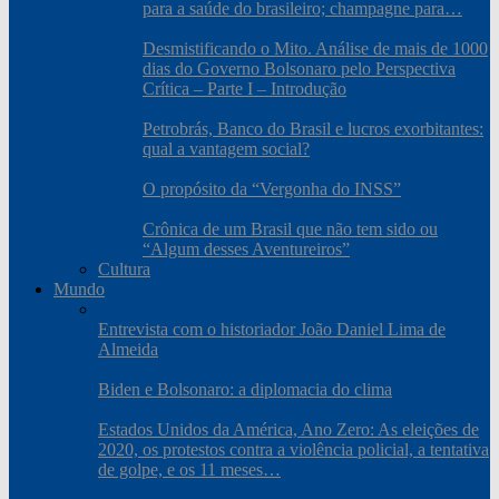
para a saúde do brasileiro; champagne para…
Desmistificando o Mito. Análise de mais de 1000
dias do Governo Bolsonaro pelo Perspectiva
Crítica – Parte I – Introdução
Petrobrás, Banco do Brasil e lucros exorbitantes:
qual a vantagem social?
O propósito da “Vergonha do INSS”
Crônica de um Brasil que não tem sido ou
“Algum desses Aventureiros”
Cultura
Mundo
Entrevista com o historiador João Daniel Lima de
Almeida
Biden e Bolsonaro: a diplomacia do clima
Estados Unidos da América, Ano Zero: As eleições de
2020, os protestos contra a violência policial, a tentativa
de golpe, e os 11 meses…