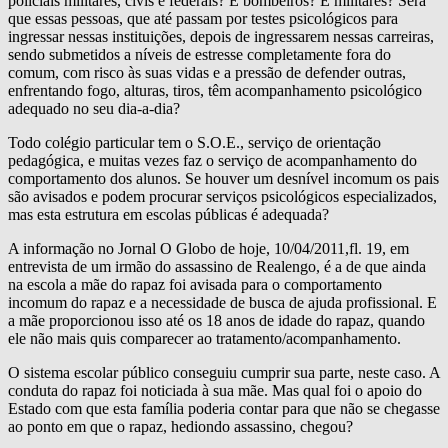
policiais militares, civis e federais? E bombeiros? E militares? Será
que essas pessoas, que até passam por testes psicológicos para
ingressar nessas instituições, depois de ingressarem nessas carreiras,
sendo submetidos a níveis de estresse completamente fora do
comum, com risco às suas vidas e a pressão de defender outras,
enfrentando fogo, alturas, tiros, têm acompanhamento psicológico
adequado no seu dia-a-dia?
Todo colégio particular tem o S.O.E., serviço de orientação
pedagógica, e muitas vezes faz o serviço de acompanhamento do
comportamento dos alunos. Se houver um desnível incomum os pais
são avisados e podem procurar serviços psicológicos especializados,
mas esta estrutura em escolas públicas é adequada?
A informação no Jornal O Globo de hoje, 10/04/2011,fl. 19, em
entrevista de um irmão do assassino de Realengo, é a de que ainda
na escola a mãe do rapaz foi avisada para o comportamento
incomum do rapaz e a necessidade de busca de ajuda profissional. E
a mãe proporcionou isso até os 18 anos de idade do rapaz, quando
ele não mais quis comparecer ao tratamento/acompanhamento.
O sistema escolar público conseguiu cumprir sua parte, neste caso. A
conduta do rapaz foi noticiada à sua mãe. Mas qual foi o apoio do
Estado com que esta família poderia contar para que não se chegasse
ao ponto em que o rapaz, hediondo assassino, chegou?