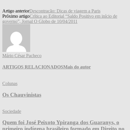
Artigo anterior
Descontração: Dicas de viagem a Paris
Próximo artigo
Crítica ao Editorial “Saldo Positivo em início de
governo”, Jornal O Globo de 10/04/2011
Mário César Pacheco
ARTIGOS RELACIONADOS
Mais do autor
Colunas
Os Chauvinistas
Sociedade
Quem foi José Peixoto Ypiranga dos Guaranys, o
primeiro indígena brasileiro formado em Direito no