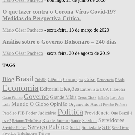
Mário César Pacheco
-
domingo, 21 de junho de 2020
O que fazer contra o Corona Vírus Covid-19?
Medidas do Perspectiva Crítica.
Mário César Pacheco
-
sexta-feira, 13 de março de 2020
Análise sobre o Governo Bolsonaro – 240 dias
Mário César Pacheco
-
sexta-feira, 30 de agosto de 2019
TAGS
Brasil
Blog
Crise
Corrupção
Ciência
Cidadão
Democracia
Dívida
Economia
Eleições
Editorial
Entrevista
EUA
Filosofia
Governo
Grande Mídia
Gasto Público
Inflação
Lava-Jato
Grupo Globo
Mundo
O Globo
Opinião
Orçamento Anual
Lula
Partidos Políticos
Política
Previdência
PIB
Poder Judiciário
Petróleo
Que Brazil é
Servidores
Rio de Janeiro
esse?
Saúde
Servidor
Reforma Trabalhista
Serviço Público
STF
Sociedade
Social
Servidor Público
Série Livros
Favoritos
Trabalhadores
Tributos