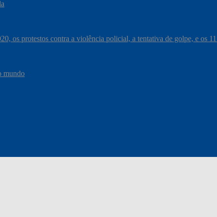
da
, os protestos contra a violência policial, a tentativa de golpe, e os 
do mundo