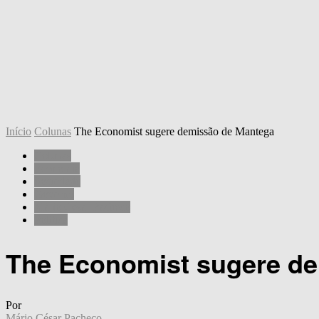
Início
Colunas
The Economist sugere demissão de Mantega
Colunas
Economia
Sociedade
Governo
Mário César Pacheco
Política
The Economist sugere d
Por
Mário César Pacheco