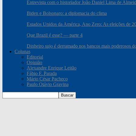
Entrevista com o historiador João Daniel Lima de Almei
Biden e Bolsonaro: a diplomacia do clima
Estados Unidos da América, Ano Zero: As eleições de 2020
Que Brazil é esse? — parte 4
Dinheiro sujo é derramado nos bancos mais poderosos 
Colunas
Editorial
Opinião
Alexandre Enrique Leitão
Fábio F. Parada
Mário César Pacheco
Paulo Otávio Gravina