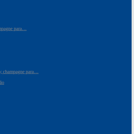
hampagne para…
iro; champagne para…
ção