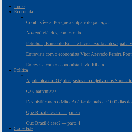
Início
Economia
Combustíveis: Por que a culpa é do palhaço?
Aos endividados, com carinho
Petrobrás, Banco do Brasil e lucros exorbitantes: qual a 
Entrevista com o economista Vitor Azevedo Pereira Pont
Entrevista com o economista Livio Ribeiro
Política
A polêmica do IOF, dos gastos e o objetivo dos Super-ri
Os Chauvinistas
Desmistificando o Mito. Análise de mais de 1000 dias do
Que Brazil é esse? — parte 5
Que Brazil é esse? — parte 4
Sociedade