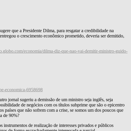
sugere que a Presidente Dilma, para resgatar a credibilidade na
 entregou o crescimento econômico prometido, deveria ser demitido,
bo.globo.com/economia/dilma-diz-que-nao-vai-demitir-ministro-guido-
uipe-economica-6958698
o jornal sugeriu a demissão de um ministro seja inglês, seja
ssibilidade de negócios com os títulos subprime que são o epicentro
os países que não sofrem com a crise, se somos um dos poucos que
ia de 90%?
 instrumentos de realização de interesses privados e públicos
igos de forma escrachadamente interessada e parcial.