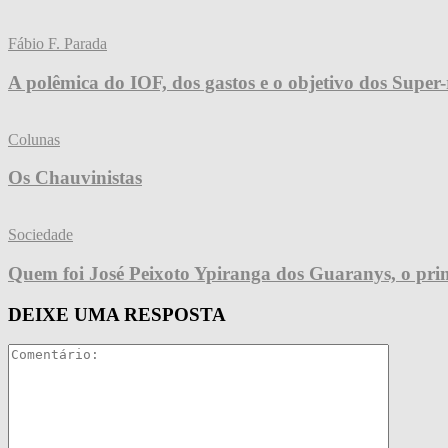
Fábio F. Parada
A polêmica do IOF, dos gastos e o objetivo dos Super-
Colunas
Os Chauvinistas
Sociedade
Quem foi José Peixoto Ypiranga dos Guaranys, o prim
DEIXE UMA RESPOSTA