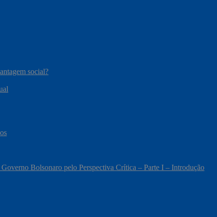
vantagem social?
ual
cos
 Governo Bolsonaro pelo Perspectiva Crítica – Parte I – Introdução