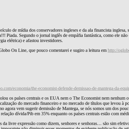
ículo de mídia dos conservadores ingleses e da ala financista inglesa, 
!! Piada. Segundo o jornal inglês de empáfia fantástica, como ele não
a elétrica) e afastou investidores.
 Globo On Line, que pouco comentarei e sugiro a leitura em
http://oglo
obo.com/economia/the-economist-defende-demissao-de-mantega-da-eq
solou os países centrais e os EUA nem o The Economist nem nenhum outr
alização do mercado financeiro e no mercado de títulos que levou à po
omo agora vem sugerir demissão de Mantega, se nós somos um dos pouc
 relação dívida/Pib em 35% enquanto os países centrais estão com méd
 da livre expressão como dizem, senhores e senhoras… são sim efetivos
o imporatnte não diminuir esses momentos de evidente publicação de art