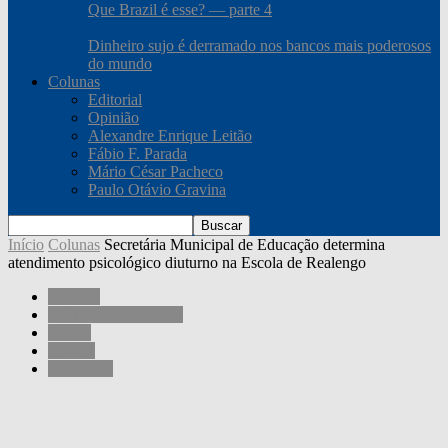
Que Brazil é esse? — parte 4
Dinheiro sujo é derramado nos bancos mais poderosos
do mundo
Colunas
Editorial
Opinião
Alexandre Enrique Leitão
Fábio F. Parada
Mário César Pacheco
Paulo Otávio Gravina
Início
Colunas
Secretária Municipal de Educação determina
atendimento psicológico diuturno na Escola de Realengo
Colunas
Mário César Pacheco
Outros
Política
Sociedade