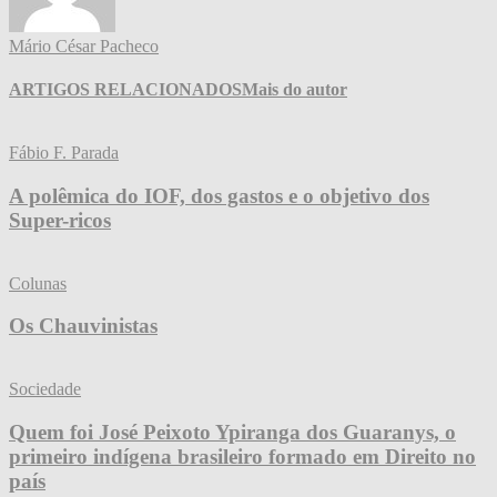
Mário César Pacheco
ARTIGOS RELACIONADOS
Mais do autor
Fábio F. Parada
A polêmica do IOF, dos gastos e o objetivo dos
Super-ricos
Colunas
Os Chauvinistas
Sociedade
Quem foi José Peixoto Ypiranga dos Guaranys, o
primeiro indígena brasileiro formado em Direito no
país