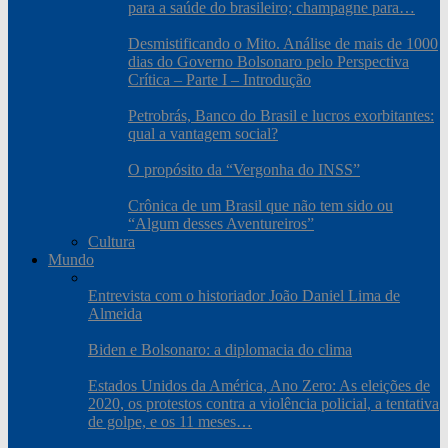
para a saúde do brasileiro; champagne para…
Desmistificando o Mito. Análise de mais de 1000
dias do Governo Bolsonaro pelo Perspectiva
Crítica – Parte I – Introdução
Petrobrás, Banco do Brasil e lucros exorbitantes:
qual a vantagem social?
O propósito da “Vergonha do INSS”
Crônica de um Brasil que não tem sido ou
“Algum desses Aventureiros”
Cultura
Mundo
Entrevista com o historiador João Daniel Lima de
Almeida
Biden e Bolsonaro: a diplomacia do clima
Estados Unidos da América, Ano Zero: As eleições de
2020, os protestos contra a violência policial, a tentativa
de golpe, e os 11 meses…