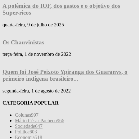
A polêmica do IOF, dos gastos e o objetivo dos
Super-ricos
quarta-feira, 9 de julho de 2025
Os Chauvinistas
terça-feira, 1 de novembro de 2022
Quem foi José Peixoto Ypiranga dos Guaranys, o
primeiro indígena brasileiro...
segunda-feira, 1 de agosto de 2022
CATEGORIA POPULAR
Colunas
997
Mário César Pacheco
966
Sociedade
647
Política
603
Economia
518