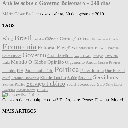
Análise sobre o Governo Bolsonaro – 240 dias
Mário César Pacheco
-
sexta-feira, 30 de agosto de 2019
TAGS
Brasil
Blog
Crise
Corrupção
Ciência
Cidadão
Democracia
Dívida
Economia
Eleições
Editorial
Entrevista
EUA
Filosofia
Governo
Grande Mídia
Gasto Público
Inflação
Lava-Jato
Grupo Globo
Mundo
O Globo
Opinião
Orçamento Anual
Lula
Partidos Políticos
Política
Previdência
PIB
Poder Judiciário
Petróleo
Que Brazil é
Servidores
Rio de Janeiro
esse?
Saúde
Servidor
Reforma Trabalhista
Serviço Público
STF
Sociedade
Social
Servidor Público
Série Livros
Favoritos
Trabalhadores
Tributos
Cansado de ler qualquer coisa? Então, pare. Pense. Discuta. Mude!
MAIS ARTIGOS