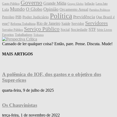
Governo
Grande Mídia
Gasto Público
Inflação
Lava-Jato
Grupo Globo
Mundo
O Globo
Opinião
Orçamento Anual
Lula
Partidos Políticos
Política
Previdência
PIB
Poder Judiciário
Petróleo
Que Brazil é
Servidores
Rio de Janeiro
esse?
Saúde
Servidor
Reforma Trabalhista
Serviço Público
STF
Sociedade
Social
Servidor Público
Série Livros
Favoritos
Trabalhadores
Tributos
Cansado de ler qualquer coisa? Então, pare. Pense. Discuta. Mude!
MAIS ARTIGOS
A polêmica do IOF, dos gastos e o objetivo dos
Super-ricos
quarta-feira, 9 de julho de 2025
Os Chauvinistas
terça-feira, 1 de novembro de 2022