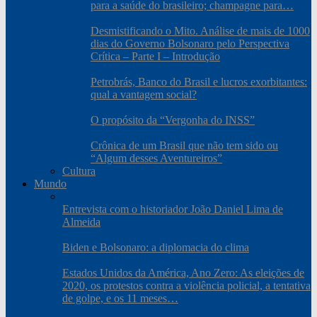
para a saúde do brasileiro; champagne para…
Desmistificando o Mito. Análise de mais de 1000
dias do Governo Bolsonaro pelo Perspectiva
Crítica – Parte I – Introdução
Petrobrás, Banco do Brasil e lucros exorbitantes:
qual a vantagem social?
O propósito da “Vergonha do INSS”
Crônica de um Brasil que não tem sido ou
“Algum desses Aventureiros”
Cultura
Mundo
Entrevista com o historiador João Daniel Lima de
Almeida
Biden e Bolsonaro: a diplomacia do clima
Estados Unidos da América, Ano Zero: As eleições de
2020, os protestos contra a violência policial, a tentativa
de golpe, e os 11 meses…