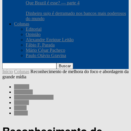
Que Brazil é esse? — parte 4
Dinheiro sujo é derramado nos bancos mais poderosos
do mundo
Colunas
Editorial
Opinião
Alexandre Enrique Leitão
Fábio F. Parada
Mário César Pacheco
Paulo Otávio Gravina
Início
Colunas
Reconhecimento de melhora do foco e abordagem da
grande mídia
Colunas
Economia
Mário César Pacheco
Opinião
Outros
Política
Reconhecimento de