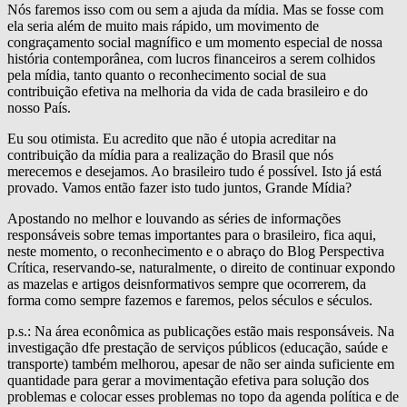
Nós faremos isso com ou sem a ajuda da mídia. Mas se fosse com
ela seria além de muito mais rápido, um movimento de
congraçamento social magnífico e um momento especial de nossa
história contemporânea, com lucros financeiros a serem colhidos
pela mídia, tanto quanto o reconhecimento social de sua
contribuição efetiva na melhoria da vida de cada brasileiro e do
nosso País.
Eu sou otimista. Eu acredito que não é utopia acreditar na
contribuição da mídia para a realização do Brasil que nós
merecemos e desejamos. Ao brasileiro tudo é possível. Isto já está
provado. Vamos então fazer isto tudo juntos, Grande Mídia?
Apostando no melhor e louvando as séries de informações
responsáveis sobre temas importantes para o brasileiro, fica aqui,
neste momento, o reconhecimento e o abraço do Blog Perspectiva
Crítica, reservando-se, naturalmente, o direito de continuar expondo
as mazelas e artigos deisnformativos sempre que ocorrerem, da
forma como sempre fazemos e faremos, pelos séculos e séculos.
p.s.: Na área econômica as publicações estão mais responsáveis. Na
investigação dfe prestação de serviços públicos (educação, saúde e
transporte) também melhorou, apesar de não ser ainda suficiente em
quantidade para gerar a movimentação efetiva para solução dos
problemas e colocar esses problemas no topo da agenda política e de