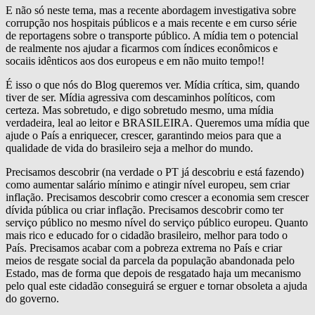
E não só neste tema, mas a recente abordagem investigativa sobre
corrupção nos hospitais públicos e a mais recente e em curso série
de reportagens sobre o transporte público. A mídia tem o potencial
de realmente nos ajudar a ficarmos com índices econômicos e
socaiis idênticos aos dos europeus e em não muito tempo!!
É isso o que nós do Blog queremos ver. Mídia crítica, sim, quando
tiver de ser. Mídia agressiva com descaminhos políticos, com
certeza. Mas sobretudo, e digo sobretudo mesmo, uma mídia
verdadeira, leal ao leitor e BRASILEIRA. Queremos uma mídia que
ajude o País a enriquecer, crescer, garantindo meios para que a
qualidade de vida do brasileiro seja a melhor do mundo.
Precisamos descobrir (na verdade o PT já descobriu e está fazendo)
como aumentar salário mínimo e atingir nível europeu, sem criar
inflação. Precisamos descobrir como crescer a economia sem crescer
dívida pública ou criar inflação. Precisamos descobrir como ter
serviço público no mesmo nível do serviço público europeu. Quanto
mais rico e educado for o cidadão brasileiro, melhor para todo o
País. Precisamos acabar com a pobreza extrema no País e criar
meios de resgate social da parcela da população abandonada pelo
Estado, mas de forma que depois de resgatado haja um mecanismo
pelo qual este cidadão conseguirá se erguer e tornar obsoleta a ajuda
do governo.