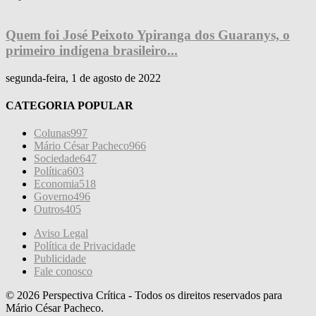
Quem foi José Peixoto Ypiranga dos Guaranys, o
primeiro indígena brasileiro...
segunda-feira, 1 de agosto de 2022
CATEGORIA POPULAR
Colunas
997
Mário César Pacheco
966
Sociedade
647
Política
603
Economia
518
Governo
496
Outros
405
Aviso Legal
Política de Privacidade
Publicidade
Fale conosco
© 2026 Perspectiva Crítica - Todos os direitos reservados para
Mário César Pacheco.