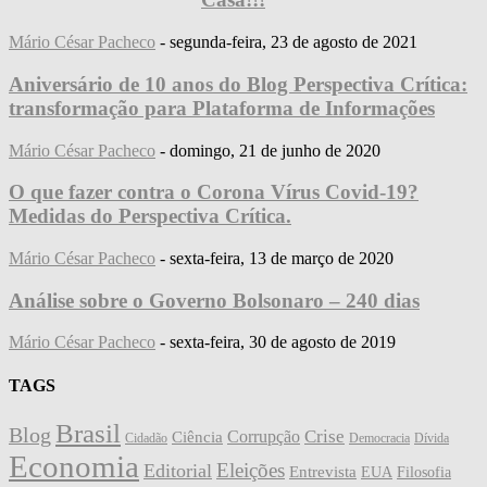
Mário César Pacheco
-
segunda-feira, 23 de agosto de 2021
Aniversário de 10 anos do Blog Perspectiva Crítica:
transformação para Plataforma de Informações
Mário César Pacheco
-
domingo, 21 de junho de 2020
O que fazer contra o Corona Vírus Covid-19?
Medidas do Perspectiva Crítica.
Mário César Pacheco
-
sexta-feira, 13 de março de 2020
Análise sobre o Governo Bolsonaro – 240 dias
Mário César Pacheco
-
sexta-feira, 30 de agosto de 2019
TAGS
Brasil
Blog
Crise
Corrupção
Ciência
Cidadão
Democracia
Dívida
Economia
Eleições
Editorial
Entrevista
EUA
Filosofia