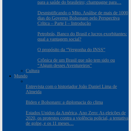
para a saúde do brasileiro; champagne para…
Desmistificando o Mito. Análise de mais de 1000
dias do Governo Bolsonaro pelo Perspectiva
Crítica – Parte I – Introdução
Petrobrás, Banco do Brasil e lucros exorbitantes:
qual a vantagem social?
O propósito da “Vergonha do INSS”
Crônica de um Brasil que não tem sido ou
“Algum desses Aventureiros”
Cultura
Mundo
Entrevista com o historiador João Daniel Lima de
Almeida
Biden e Bolsonaro: a diplomacia do clima
Estados Unidos da América, Ano Zero: As eleições de
2020, os protestos contra a violência policial, a tentativa
de golpe, e os 11 meses…