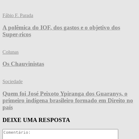
Fábio F. Parada
A polêmica do IOF, dos gastos e o objetivo dos
Super-ricos
Colunas
Os Chauvinistas
Sociedade
Quem foi José Peixoto Ypiranga dos Guaranys, o
primeiro indígena brasileiro formado em Direito no
país
DEIXE UMA RESPOSTA