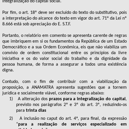
integralização do capital social.
Por fim, o art. 18º deve ser excluído do texto do substitutivo, pois
a interpretação do alcance do texto em vigor do art. 71º da Lei nº
8.666 está sob apreciação do E. S.T.F.
Portanto, o relatório em comento se apresenta carente de regras
que imbriquem em si os fundamentos da República de um Estado
Democrático e a sua Ordem Econômica, eis que não viabiliza um
convívio de ordem constitucional entre os princípios da livre
iniciativa e os do valor social do trabalho e da dignidade da
pessoa humana, de forma a assegurar a todos uma existência
digna.
Contudo, com o fim de contribuir com a viabilização da
proposição, a ANAMATRA apresenta sugestões que a tornem
jurídica e socialmente viável, conforme regras abaixo:
1)
A alteração dos
prazos para a integralização do capital
,
previsto nos parágrafos 2º e 3º do art. 3º, reduzindo-os
para
trinta dias
2)
A inclusão no caput do art. 4ª, para final, da expressão
“
para a realização de serviços especializado em