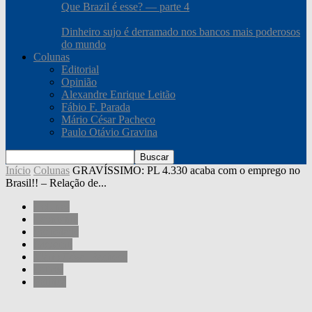
Que Brazil é esse? — parte 4
Dinheiro sujo é derramado nos bancos mais poderosos
do mundo
Colunas
Editorial
Opinião
Alexandre Enrique Leitão
Fábio F. Parada
Mário César Pacheco
Paulo Otávio Gravina
Início
Colunas
GRAVÍSSIMO: PL 4.330 acaba com o emprego no
Brasil!! – Relação de...
Colunas
Economia
Sociedade
Governo
Mário César Pacheco
Outros
Política