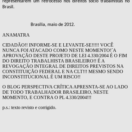
representarem um retrocesso nos direitos sócio trabalhistas no
Brasil.
Brasília, maio de 2012.
ANAMATRA
CIDADÃO!! INFORME-SE E LEVANTE-SE!!!!! VOCÊ
NUNCA FOI ATACADO COMO NESTE MOMENTO!´A
APROVAÇÃO DESTE PROJETO DE LEI 4.330/2004 É O FIM
DO DIREITO TRABALHISTA BRASILEIRO!! É A
REVOGAÇÃO INTEGRAL DE DIREITOS PREVISTOS NA
CONSTITUIÇÃO FEDERAL E NA CLT!!! MESMO SENDO
INCONSTITUCIONAL É UM RISCO!!
O BLOG PERSPECTIVA CRÍTICA APRESNTA-SE AO LADO
DE TODO TRABALHADOR BRASILEIRO, NESTE
MOMENTO, E CONTRA O PL 4.330/2004!!!
p.s.: texto revisto e corrigido.