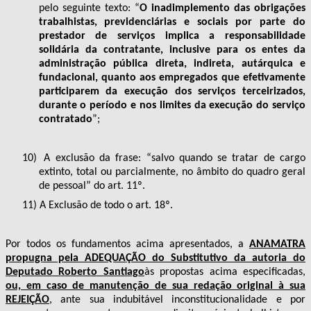
pelo seguinte texto: “
O inadimplemento das obrigações
trabalhistas, previdenciárias e sociais por parte do
prestador de serviços implica a responsabilidade
solidária da contratante, inclusive para os entes da
administração pública direta, indireta, autárquica e
fundacional, quanto aos empregados que efetivamente
participarem da execução dos serviços terceirizados,
durante o período e nos limites da execução do serviço
contratado
”;
10)
A exclusão da frase: “salvo
quando se tratar de cargo
extinto, total ou parcialmente, no âmbito do quadro geral
de pessoal” do art. 11º.
11)
A Exclusão de todo o art. 18º.
Por todos os fundamentos acima apresentados, a
ANAMATRA
propugna pela ADEQUAÇÃO do Substitutivo da autoria do
Deputado Roberto Santiago
às propostas acima especificadas,
ou, em caso de manutenção de sua redação original à sua
REJEIÇÃO
, ante sua indubitável inconstitucionalidade e por