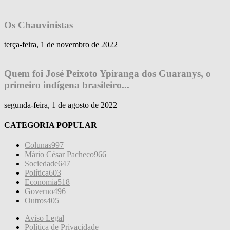
Os Chauvinistas
terça-feira, 1 de novembro de 2022
Quem foi José Peixoto Ypiranga dos Guaranys, o
primeiro indígena brasileiro...
segunda-feira, 1 de agosto de 2022
CATEGORIA POPULAR
Colunas
997
Mário César Pacheco
966
Sociedade
647
Política
603
Economia
518
Governo
496
Outros
405
Aviso Legal
Política de Privacidade