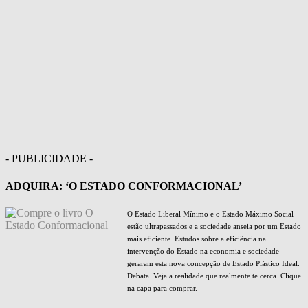
- PUBLICIDADE -
ADQUIRA: ‘O ESTADO CONFORMACIONAL’
O Estado Liberal Mínimo e o Estado Máximo Social
estão ultrapassados e a sociedade anseia por um Estado
mais eficiente. Estudos sobre a eficiência na
intervenção do Estado na economia e sociedade
geraram esta nova concepção de Estado Plástico Ideal.
Debata. Veja a realidade que realmente te cerca. Clique
na capa para comprar.