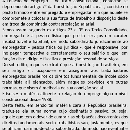
A relação de emprego – de trato constitucional, conforme se
depreende do artigo 7º da Constituição Republicana -, consiste no
pacto firmado entre empregado e empregador, em que aquele se
compromete a colocar a sua força de trabalho a disposição deste
em troca da combinada contraprestação salarial.
Sendo assim, segundo os artigos 2º e 3º do Texto Consolidado,
empregada é a pessoa física que presta serviços em caráter
insubstituível e habitual, de modo subordinado juridicamente ao
empregador – pessoa física ou jurídica -, que é responsável por
lhe pagar tempestiva e corretamente o seu salário e que, em
função disto, dirige e fiscaliza a prestação pessoal de serviços.
Do sobredito, o que se extrai é que a Constituição brasileira, em
seu artigo 7º, ocupou-se em assegurar aos trabalhadores
empregados brasileiros os direitos fundamentais de índole sócio
trabalhista ali elencados, além daqueles previstos em outras
normas, que visem à melhoria de sua condição social.
Frise-se: a matéria atinente à relação de emprego alçou o nível
constitucional desde 1988.
Desta feita, em sendo tal matéria cara à República brasileira,
traduz-se ela numa norma cujo destinatário passivo, ou seja,
aquele que tem o dever de cumprir as obrigações decorrentes dos
direitos fundamentais sócio trabalhistas são, justamente, os que
se utilizam da
mão-de-obra subordinada, de modo não eventual e