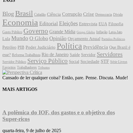
TAGS
Brasil
Blog
Crise
Corrupção
Ciência
Cidadão
Democracia
Dívida
Economia
Eleições
Editorial
Entrevista
EUA
Filosofia
Governo
Grande Mídia
Gasto Público
Inflação
Lava-Jato
Grupo Globo
Mundo
O Globo
Opinião
Orçamento Anual
Lula
Partidos Políticos
Política
Previdência
PIB
Poder Judiciário
Petróleo
Que Brazil é
Servidores
Rio de Janeiro
esse?
Saúde
Servidor
Reforma Trabalhista
Serviço Público
STF
Sociedade
Social
Servidor Público
Série Livros
Favoritos
Trabalhadores
Tributos
Cansado de ler qualquer coisa? Então, pare. Pense. Discuta. Mude!
MAIS ARTIGOS
A polêmica do IOF, dos gastos e o objetivo dos
Super-ricos
quarta-feira, 9 de julho de 2025