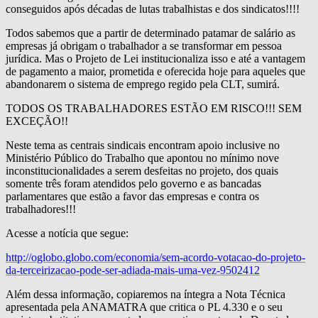
conseguidos após décadas de lutas trabalhistas e dos sindicatos!!!!
Todos sabemos que a partir de determinado patamar de salário as
empresas já obrigam o trabalhador a se transformar em pessoa
jurídica. Mas o Projeto de Lei institucionaliza isso e até a vantagem
de pagamento a maior, prometida e oferecida hoje para aqueles que
abandonarem o sistema de emprego regido pela CLT, sumirá.
TODOS OS TRABALHADORES ESTÃO EM RISCO!!! SEM
EXCEÇÃO!!
Neste tema as centrais sindicais encontram apoio inclusive no
Ministério Público do Trabalho que apontou no mínimo nove
inconstitucionalidades a serem desfeitas no projeto, dos quais
somente três foram atendidos pelo governo e as bancadas
parlamentares que estão a favor das empresas e contra os
trabalhadores!!!
Acesse a notícia que segue:
http://oglobo.globo.com/economia/sem-acordo-votacao-do-projeto-
da-terceirizacao-pode-ser-adiada-mais-uma-vez-9502412
Além dessa informação, copiaremos na íntegra a Nota Técnica
apresentada pela ANAMATRA que critica o PL 4.330 e o seu