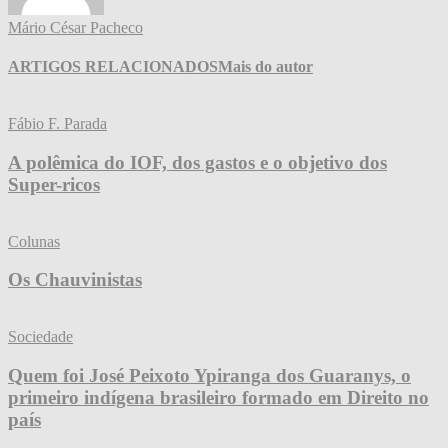
Mário César Pacheco
ARTIGOS RELACIONADOS
Mais do autor
Fábio F. Parada
A polêmica do IOF, dos gastos e o objetivo dos
Super-ricos
Colunas
Os Chauvinistas
Sociedade
Quem foi José Peixoto Ypiranga dos Guaranys, o
primeiro indígena brasileiro formado em Direito no
país