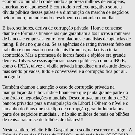
econômico mundial condenando à pobreza milhões de europeus,
americanos e japoneses! E com todo o reflexo negativo sobre a
dívida pública desses países e a diminuição da marcha de negócios
pelo mundo, prejudicando crescimento econômico mundial.
E isso, senhores, deriva de corrupção privada. Houve consenso,
diante de fórmulas financeiras que garantiam altos lucros a milhares
de bancos e empresas, entre formuladores e analistas de agências de
rating. E deu no que deu. Se as agências de rating tivessem feito seu
trabalho e condenado o uso de tais fórmulas, nada disso teria
acontecido. Mas a promessa de lucros fáceis e rápidos era grande
demais. Talvez se essas agências fossem públicas, como o IBGE,
como o IPEA, talvez a vigília privada impedisse um absurdo desses,
mas sendo privadas, tudo é conversável e a corrupção fica por ali,
incógnita.
Também chamou a atenção o caso de corrupção privada na
manipulação da Libor, índice financeiro que pauta grande parte do
comércio e negociações mundiais. Descobriu-se um conluio de 32
bancos privados para a manipulação da Libor!!! Olhem o nível e o
tamanho do ônus que este tipo de corrupção gera: influencia boa
parte dos negócios mundiais… não são milhões de reais ou bilhões
de reais.. tratam-se de trilhões de dólares!!!
Neste sentido, felicito Elio Gaspari por escolher escrever o artigo “A