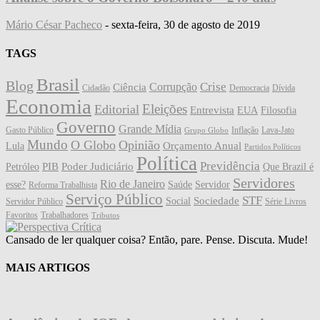
Mário César Pacheco
-
sexta-feira, 30 de agosto de 2019
TAGS
Brasil
Blog
Crise
Corrupção
Ciência
Cidadão
Democracia
Dívida
Economia
Eleições
Editorial
Entrevista
EUA
Filosofia
Governo
Grande Mídia
Gasto Público
Inflação
Lava-Jato
Grupo Globo
Mundo
O Globo
Opinião
Orçamento Anual
Lula
Partidos Políticos
Política
Previdência
PIB
Poder Judiciário
Petróleo
Que Brazil é
Servidores
Rio de Janeiro
esse?
Saúde
Servidor
Reforma Trabalhista
Serviço Público
STF
Sociedade
Social
Servidor Público
Série Livros
Favoritos
Trabalhadores
Tributos
Cansado de ler qualquer coisa? Então, pare. Pense. Discuta. Mude!
MAIS ARTIGOS