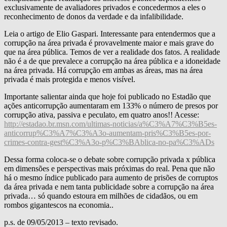
exclusivamente de avaliadores privados e concedermos a eles o
reconhecimento de donos da verdade e da infalibilidade.
Leia o artigo de Elio Gaspari. Interessante para entendermos que a
corrupção na área privada é provavelmente maior e mais grave do
que na área pública. Temos de ver a realidade dos fatos. A realidade
não é a de que prevalece a corrupção na área pública e a idoneidade
na área privada. Há corrupção em ambas as áreas, mas na área
privada é mais protegida e menos visível.
Importante salientar ainda que hoje foi publicado no Estadão que
ações anticorrupção aumentaram em 133% o número de presos por
corrupção ativa, passiva e peculato, em quatro anos!! Acesse:
http://estadao.br.msn.com/ultimas-noticias/a%C3%A7%C3%B5es-
anticorrup%C3%A7%C3%A3o-aumentam-pris%C3%B5es-por-
crimes-contra-gest%C3%A3o-p%C3%BAblica-no-pa%C3%ADs
Dessa forma coloca-se o debate sobre corrupção privada x pública
em dimensões e perspectivas mais próximas do real. Pena que não
há o mesmo índice publicado para aumento de prisões de corruptos
da área privada e nem tanta publicidade sobre a corrupção na área
privada… só quando estoura em milhões de cidadãos, ou em
rombos gigantescos na economia..
p.s. de 09/05/2013 – texto revisado.