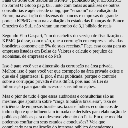
Falta de Sorte dos Sábios da KPMG”, publicado hoje, 05/05/2013,
no Jornal O Globo pag. 08. Junto com todas as análises de outras
consultorias e agências de rating, que “erraram” na avaliação da
Enron, na avaliação de dezenas de bancos e empresas de grande
porte, a KPMG errou na avaliação do estado das finanças do Banco
Cruzeiro do Sul.. não viram um rombo de 3,1 bilhão de reais.
Segundo Elio Gaspari, “um dos chefes do serviço de fiscalização da
KPMG já disse, com razão, que a corrupção em empresas privadas
brasileiras consome até 5% de suas receitas.” Faça essa conta para as
empresas listadas em Bolsa de Valores e calcule o prejuízo de
acionistas, de empresas e do País.
Isso é para você ver a dimensão da corrupção na área privada.
Melhor, isso é para você ver que corrupção na área privada existe e
que ela é gigantesca! E pior, é mal publicada, porque o controle
sobre a corrupção privada é mais difícil, pois não há Lei da
Informação para garantir acesso a suas informações.
Mas o pior de tudo é que essas auditorias e consultorias são as
mesmas que apontam sobre “carga tributária brasileira”, taxa de
eficiência de empresas brasileiras, taxas e índices econômicos de
todo o tipo e que influenciam tomada de decisões para elaboração de
políticas públicas para o desenvolvimento do País. Em que medida
podemos confiar em seus estudos e conclusões? Veja que
complicado para realização do interesse público dependermos