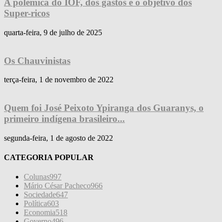
A polêmica do IOF, dos gastos e o objetivo dos
Super-ricos
quarta-feira, 9 de julho de 2025
Os Chauvinistas
terça-feira, 1 de novembro de 2022
Quem foi José Peixoto Ypiranga dos Guaranys, o
primeiro indígena brasileiro...
segunda-feira, 1 de agosto de 2022
CATEGORIA POPULAR
Colunas
997
Mário César Pacheco
966
Sociedade
647
Política
603
Economia
518
Governo
496