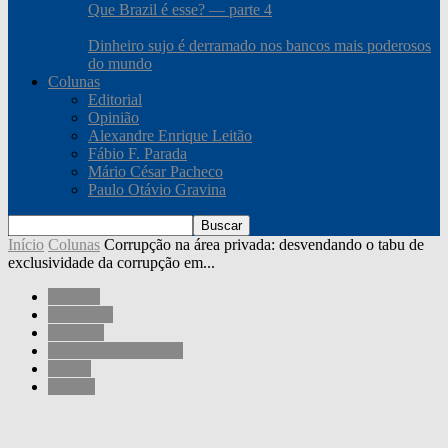
Que Brazil é esse? — parte 4
Dinheiro sujo é derramado nos bancos mais poderosos
do mundo
Colunas
Editorial
Opinião
Alexandre Enrique Leitão
Fábio F. Parada
Mário César Pacheco
Paulo Otávio Gravina
Início
Colunas
Corrupção na área privada: desvendando o tabu de
exclusividade da corrupção em...
Colunas
Sociedade
Governo
Mário César Pacheco
Outros
Política