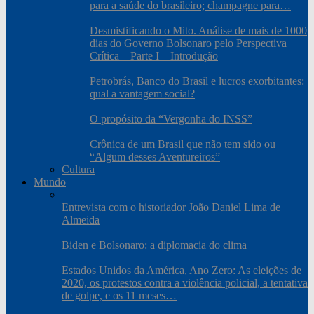
para a saúde do brasileiro; champagne para…
Desmistificando o Mito. Análise de mais de 1000
dias do Governo Bolsonaro pelo Perspectiva
Crítica – Parte I – Introdução
Petrobrás, Banco do Brasil e lucros exorbitantes:
qual a vantagem social?
O propósito da “Vergonha do INSS”
Crônica de um Brasil que não tem sido ou
“Algum desses Aventureiros”
Cultura
Mundo
Entrevista com o historiador João Daniel Lima de
Almeida
Biden e Bolsonaro: a diplomacia do clima
Estados Unidos da América, Ano Zero: As eleições de
2020, os protestos contra a violência policial, a tentativa
de golpe, e os 11 meses…