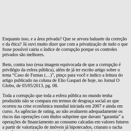
Enquanto isso, e a área privada? Que se arvora baluarte da correção
e da ética? Já ouvi muito dizer que com a privatização de tudo o que
fosse possível cairia o índice de corrupção porque os controles
privados são melhores.
Bem, contra isso (essa imagem equivocada de que a corrupção é
privilégio da esfera pública), além de já ter escrito artigo sobre o
tema “Caso de Furnas (…)”, pinço para você e indico a leitura do
artigo publicado na coluna de Elio Gaspari de hoje, no Jornal O
Globo, de 05/05/2013, pg. 08.
Toda a corrupção que toda a esfera pública no mundo tenha
produzido não se compara em termos de desgraça social ao que
ocorreu na crise econômica mundial iniciada em 2007 e ainda em
curso. As agências de rating, ao não avaliarem adequadamente os
riscos das operações com títulos subprime que davam “garantia” a
operações de financiamento ao consumo calcadas em valores futuros
a partir de valorização de imóveis já hipotecados, criaram o racha