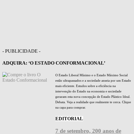
- PUBLICIDADE -
ADQUIRA: ‘O ESTADO CONFORMACIONAL’
O Estado Liberal Mínimo e o Estado Máximo Social
estão ultrapassados e a sociedade anseia por um Estado
mais eficiente. Estudos sobre a eficiência na
intervenção do Estado na economia e sociedade
geraram esta nova concepção de Estado Plástico Ideal.
Debata. Veja a realidade que realmente te cerca. Clique
na capa para comprar.
EDITORIAL
7 de setembro, 200 anos de