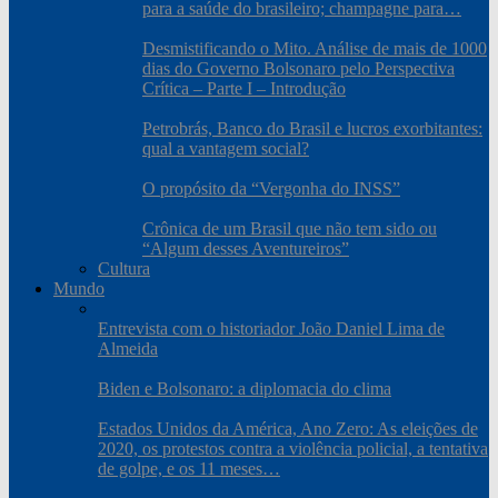
para a saúde do brasileiro; champagne para…
Desmistificando o Mito. Análise de mais de 1000
dias do Governo Bolsonaro pelo Perspectiva
Crítica – Parte I – Introdução
Petrobrás, Banco do Brasil e lucros exorbitantes:
qual a vantagem social?
O propósito da “Vergonha do INSS”
Crônica de um Brasil que não tem sido ou
“Algum desses Aventureiros”
Cultura
Mundo
Entrevista com o historiador João Daniel Lima de
Almeida
Biden e Bolsonaro: a diplomacia do clima
Estados Unidos da América, Ano Zero: As eleições de
2020, os protestos contra a violência policial, a tentativa
de golpe, e os 11 meses…