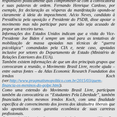
responsável politicamente quis comprometer-se com a convocatória
e suas palavras de ordem. Fernando Henrique Cardoso, por
exemplo, fez declaração as vésperas da manifestação opondo-se
claramente à ideia do impeachment. Aécio Neves, candidato à
Presidência pela oposição e Presidente do PSDB, disse apoiar o
movimento mas não participar para que não seja acusado de
propor um terceiro turno.
Informações dos Estados Unidos indicam que a visita do Vice-
Presidente Joe Biden é sempre um sinal para as tentativas de
mobilização de massa apoiadas nas técnicas de “guerra
psicológica” comandadas pela CIA e, neste caso, apoiadas
inclusive por setores do Departamento de Estado (Ministério de
Relações Exteriores dos EUA).
Também existem informações de que um dos principais grupos que
convocaram a reunião, o Movimento Brasil Livre, recebe ajuda –
entre outras fontes – da Atlas Economic Research Foundation dos
irmãos Koch
(ver:
http://www.pragmatismopolitico.com.br/2015/03/quem-
financia-os-meninos-do-golpe.html
).
Como uma extensão do Movimento Brasil Livre, participam
também da convocatória os “Estudantes Pela Liberdade”, também
financiados pelos mesmos irmãos Koch, com uma finalidade
específica de convencimento dos jovens dos ideais
ultra liberais
que
são apontados como garantia econômica de suas carreiras
profissionais.