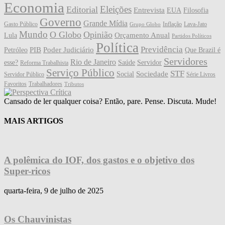
Economia
Eleições
Editorial
Entrevista
EUA
Filosofia
Governo
Grande Mídia
Gasto Público
Inflação
Lava-Jato
Grupo Globo
Mundo
O Globo
Opinião
Orçamento Anual
Lula
Partidos Políticos
Política
Previdência
PIB
Poder Judiciário
Petróleo
Que Brazil é
Servidores
Rio de Janeiro
esse?
Saúde
Servidor
Reforma Trabalhista
Serviço Público
STF
Sociedade
Social
Servidor Público
Série Livros
Favoritos
Trabalhadores
Tributos
Cansado de ler qualquer coisa? Então, pare. Pense. Discuta. Mude!
MAIS ARTIGOS
A polêmica do IOF, dos gastos e o objetivo dos
Super-ricos
quarta-feira, 9 de julho de 2025
Os Chauvinistas