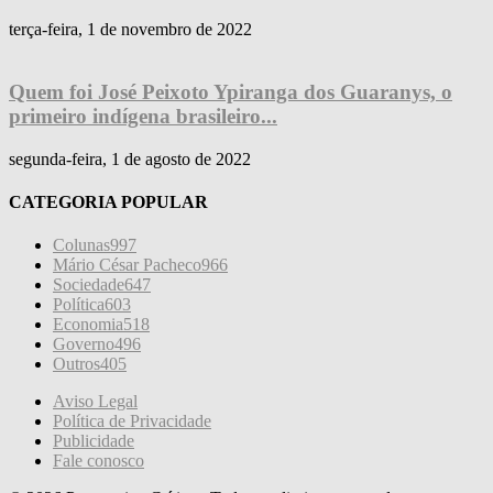
terça-feira, 1 de novembro de 2022
Quem foi José Peixoto Ypiranga dos Guaranys, o
primeiro indígena brasileiro...
segunda-feira, 1 de agosto de 2022
CATEGORIA POPULAR
Colunas
997
Mário César Pacheco
966
Sociedade
647
Política
603
Economia
518
Governo
496
Outros
405
Aviso Legal
Política de Privacidade
Publicidade
Fale conosco