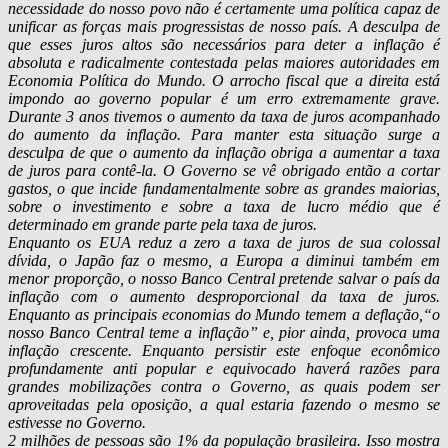
necessidade do nosso povo não é certamente uma política capaz de
unificar as forças mais progressistas de nosso país. A desculpa de
que esses juros altos são necessários para deter a inflação é
absoluta e radicalmente contestada pelas maiores autoridades em
Economia Política do Mundo. O arrocho fiscal que a direita está
impondo ao governo popular é um erro extremamente grave.
Durante 3 anos tivemos o aumento da taxa de juros acompanhado
do aumento da inflação. Para manter esta situação surge a
desculpa de que o aumento da inflação obriga a aumentar a taxa
de juros para contê-la. O Governo se vê obrigado então a cortar
gastos, o que incide fundamentalmente sobre as grandes maiorias,
sobre o investimento e sobre a taxa de lucro médio que é
determinado em grande parte pela taxa de juros.
Enquanto os EUA reduz a zero a taxa de juros de sua colossal
dívida, o Japão faz o mesmo, a Europa a diminui também em
menor proporção, o nosso Banco Central pretende salvar o país da
inflação com o aumento desproporcional da taxa de juros.
Enquanto as principais economias do Mundo temem a deflação,“o
nosso Banco Central teme a inflação” e, pior ainda, provoca uma
inflação crescente. Enquanto persistir este enfoque econômico
profundamente anti popular e equivocado haverá razões para
grandes mobilizações contra o Governo, as quais podem ser
aproveitadas pela oposição, a qual estaria fazendo o mesmo se
estivesse no Governo.
2 milhões de pessoas são 1% da população brasileira. Isso mostra