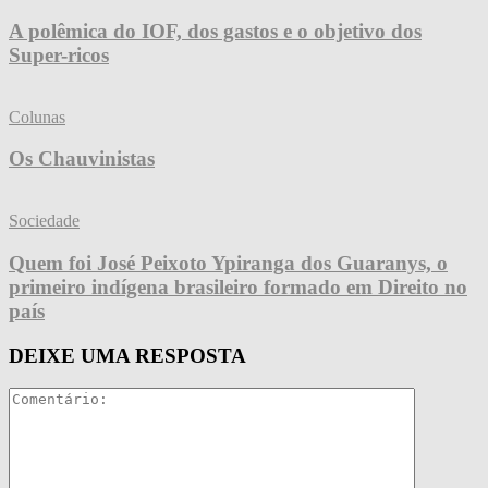
A polêmica do IOF, dos gastos e o objetivo dos
Super-ricos
Colunas
Os Chauvinistas
Sociedade
Quem foi José Peixoto Ypiranga dos Guaranys, o
primeiro indígena brasileiro formado em Direito no
país
DEIXE UMA RESPOSTA