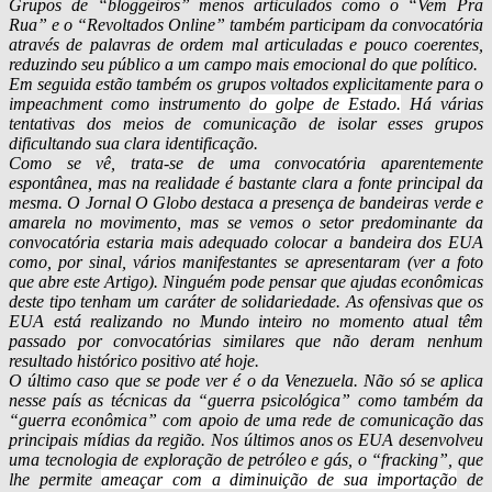
Grupos de “bloggeiros” menos articulados como o “Vem Pra
Rua” e o “Revoltados Online” também participam da convocatória
através de palavras de ordem mal articuladas e pouco coerentes,
reduzindo seu público a um campo mais emocional do que político.
Em seguida estão também os grupos voltados explicitamente para o
impeachment como instrumento
do golpe de Estado.
Há várias
tentativas dos meios de comunicação de isolar esses grupos
dificultando sua clara identificação.
Como se vê, trata-se de uma convocatória aparentemente
espontânea, mas na realidade é bastante clara a fonte principal da
mesma. O Jornal O Globo destaca a presença de bandeiras verde e
amarela no movimento, mas se vemos o setor predominante da
convocatória estaria mais adequado colocar a bandeira dos EUA
como, por sinal, vários manifestantes se apresentaram (ver a foto
que abre este Artigo). Ninguém pode pensar que ajudas econômicas
deste tipo tenham um caráter de solidariedade. As ofensivas que os
EUA está realizando no Mundo inteiro no momento atual têm
passado por convocatórias similares que não deram nenhum
resultado histórico positivo até hoje.
O último caso que se pode ver é o da Venezuela. Não só se aplica
nesse país as técnicas da “guerra psicológica” como também da
“guerra econômica” com apoio de uma rede de comunicação das
principais mídias da região. Nos últimos anos os EUA desenvolveu
uma tecnologia de exploração de petróleo e gás, o “fracking”, que
lhe permite
ameaçar com a diminuição de sua importação
de