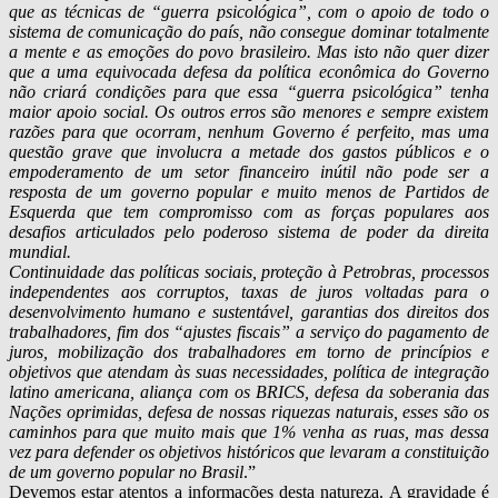
que as técnicas de “guerra psicológica”, com o apoio de todo o
sistema de comunicação do país, não consegue dominar totalmente
a mente e as emoções do povo brasileiro. Mas isto não quer dizer
que a uma equivocada defesa da política econômica do Governo
não criará condições para que essa “guerra psicológica” tenha
maior apoio social. Os outros erros são menores e sempre existem
razões para que ocorram, nenhum Governo é perfeito, mas uma
questão grave que involucra a metade dos gastos públicos e o
empoderamento de um setor financeiro inútil não pode ser a
resposta de um governo popular e muito menos de Partidos de
Esquerda que tem compromisso com as forças populares aos
desafios articulados pelo poderoso sistema de poder da direita
mundial.
Continuidade das políticas sociais, proteção à Petrobras, processos
independentes aos corruptos, taxas de juros voltadas para o
desenvolvimento humano e sustentável, garantias dos direitos dos
trabalhadores, fim dos “ajustes fiscais” a serviço do pagamento de
juros, mobilização dos trabalhadores em torno de princípios e
objetivos que atendam às suas necessidades, política de integração
latino americana, aliança com os BRICS, defesa da soberania das
Nações oprimidas, defesa de nossas riquezas naturais, esses são os
caminhos para que muito mais que 1% venha as ruas, mas dessa
vez para defender os objetivos históricos que levaram a constituição
de um governo popular no Brasil
.”
Devemos estar atentos a informações desta natureza. A gravidade é