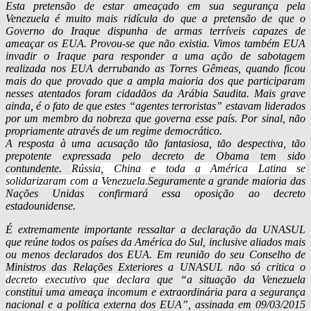
Esta pretensão de estar ameaçado em sua segurança pela
Venezuela é muito mais ridícula do que a pretensão de que o
Governo do Iraque dispunha de armas terríveis capazes de
ameaçar os EUA. Provou-se que não existia. Vimos também EUA
invadir o Iraque para responder a uma ação de sabotagem
realizada nos EUA derrubando as Torres Gêmeas, quando ficou
mais do que provado que a ampla maioria dos que participaram
nesses atentados foram cidadãos da Arábia Saudita. Mais grave
ainda, é o fato de que estes “agentes terroristas” estavam liderados
por um membro da nobreza que governa esse país. Por sinal, não
propriamente através de um regime democrático.
A resposta à uma acusação tão fantasiosa, tão despectiva, tão
prepotente expressada pelo decreto de Obama tem sido
contundente.
Rússia, China e toda a América Latina se
solidarizaram com a Venezuela.
Seguramente a grande maioria das
Nações Unidas confirmará essa oposição ao decreto
estadounidense.
É extremamente importante ressaltar a declaração da UNASUL
que reúne todos os países da América do Sul, inclusive aliados mais
ou menos declarados dos EUA. Em reunião do seu Conselho de
Ministros das Relações Exteriores a UNASUL não só critica o
decreto executivo que declara
que “a situação da Venezuela
constitui uma ameaça incomum e extraordinária para a segurança
nacional e a política externa dos EUA”, assinada em 09/03/2015