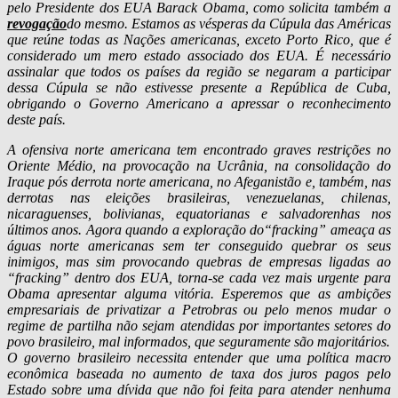
pelo Presidente dos EUA Barack Obama, como solicita também a
revogação
do mesmo. Estamos as vésperas da Cúpula das Américas
que reúne todas as Nações americanas, exceto Porto Rico, que é
considerado um mero estado associado dos EUA. É necessário
assinalar que todos os países da região se negaram a participar
dessa Cúpula se não estivesse presente a República de Cuba,
obrigando o Governo Americano a apressar o reconhecimento
deste país.
A ofensiva norte americana tem encontrado graves restrições no
Oriente Médio, na provocação na Ucrânia, na consolidação do
Iraque pós derrota norte americana, no Afeganistão e, também, nas
derrotas nas eleições brasileiras, venezuelanas, chilenas,
nicaraguenses, bolivianas, equatorianas e salvadorenhas nos
últimos anos. Agora quando a exploração do“fracking” ameaça as
águas norte americanas sem ter conseguido quebrar os seus
inimigos, mas sim provocando quebras de empresas ligadas ao
“fracking” dentro dos EUA, torna-se cada vez mais urgente para
Obama apresentar alguma vitória. Esperemos que as ambições
empresariais de privatizar a Petrobras ou pelo menos mudar o
regime de partilha não sejam atendidas por importantes setores do
povo brasileiro, mal informados, que seguramente são majoritários.
O governo brasileiro necessita entender que uma política macro
econômica baseada no aumento de taxa dos juros pagos pelo
Estado sobre uma dívida que não foi feita para atender nenhuma