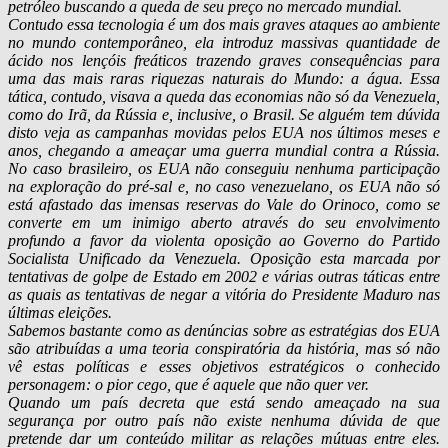
petróleo buscando a queda de seu preço no mercado mundial.
Contudo essa tecnologia é um dos mais graves ataques ao ambiente
no mundo contemporâneo, ela introduz massivas quantidade de
ácido nos lençóis freáticos trazendo graves consequências para
uma das mais raras riquezas naturais do Mundo: a água. Essa
tática, contudo, visava a queda das economias não só da Venezuela,
como do Irã, da Rússia e, inclusive, o Brasil. Se alguém tem dúvida
disto veja as campanhas movidas pelos EUA nos últimos meses e
anos, chegando a ameaçar uma guerra mundial contra a Rússia.
No caso brasileiro, os EUA não conseguiu nenhuma participação
na exploração do pré-sal e, no caso venezuelano, os EUA não só
está afastado das imensas reservas do Vale do Orinoco, como se
converte em um inimigo aberto através do seu envolvimento
profundo a favor da violenta oposição ao Governo do Partido
Socialista Unificado da Venezuela. Oposição esta marcada por
tentativas de golpe de Estado em 2002 e várias outras táticas entre
as quais as tentativas de negar a vitória do Presidente Maduro nas
últimas eleições.
Sabemos bastante como as denúncias sobre as estratégias dos EUA
são atribuídas a uma teoria conspiratória da história, mas só não
vê estas políticas e esses objetivos estratégicos o conhecido
personagem: o pior cego, que é aquele que não quer ver.
Quando um país decreta que está sendo ameaçado na sua
segurança por outro país não existe nenhuma dúvida de que
pretende dar um conteúdo militar as relações mútuas entre eles.