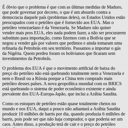
É óbvio que o problema é que com as últimas medidas de Maduro,
que pode governar por decreto, o que é um absurdo contra a
democracia daquele país (problemas deles), os Estados Unidos estão
preocupados com o petróleo que é fornecido aos EUA. Mas o
petróleo venezuelano é da Venezuela. Se Maduro não quiser
vender mais pros EUA, eles nada podem fazer, a não ser procurarem
substituto para importação, como fizemos com a Bolívia que se
negou a vender gás por valores que pedimos e ainda tomaram uma
refinaria da Petrobrás em seu território. Passamos a importar o gás
da Nigéria. Quem perdeu foram os bolivianos que ficaram sem
investimentos da Petrobrás.
O problema dos EUA é que o movimento artificial de baixa do
preço do petróleo não está quebrando totalmente nem a Venezuela e
nem o Brasil ou a Rússia porque a China tem comprado mais
petróleo desses países. A nova geopolítica mundial com os BRICS
está quebrando o sistema de poder econômico existente e ainda
prevalente dos EUA-Europa-Japão, que inclui a Arábia Saudita.
Como os estoques de petróleo estão quase totalmente cheios no
mundo e nos EUA, daqui a pouco não adiantará a Arábia Saudita
produzir 10 milhões de barris por dia, quando produzia 6 milhões de
barris, pois pode ser que não haja comprador, o que poderia ser um
caos. Antes disso, a produção terá de cair e o preço do petróleo