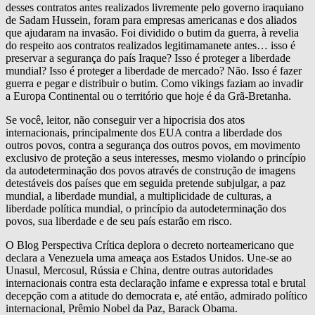
desses contratos antes realizados livremente pelo governo iraquiano
de Sadam Hussein, foram para empresas americanas e dos aliados
que ajudaram na invasão. Foi dividido o butim da guerra, à revelia
do respeito aos contratos realizados legitimamanete antes… isso é
preservar a segurança do país Iraque? Isso é proteger a liberdade
mundial? Isso é proteger a liberdade de mercado? Não. Isso é fazer
guerra e pegar e distribuir o butim. Como vikings faziam ao invadir
a Europa Continental ou o território que hoje é da Grã-Bretanha.
Se você, leitor, não conseguir ver a hipocrisia dos atos
internacionais, principalmente dos EUA contra a liberdade dos
outros povos, contra a segurança dos outros povos, em movimento
exclusivo de proteção a seus interesses, mesmo violando o princípio
da autodeterminação dos povos através de construção de imagens
detestáveis dos países que em seguida pretende subjulgar, a paz
mundial, a liberdade mundial, a multiplicidade de culturas, a
liberdade política mundial, o princípio da autodeterminação dos
povos, sua liberdade e de seu país estarão em risco.
O Blog Perspectiva Crítica deplora o decreto norteamericano que
declara a Venezuela uma ameaça aos Estados Unidos. Une-se ao
Unasul, Mercosul, Rússia e China, dentre outras autoridades
internacionais contra esta declaração infame e expressa total e brutal
decepção com a atitude do democrata e, até então, admirado político
internacional, Prêmio Nobel da Paz, Barack Obama.