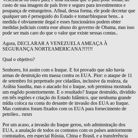
custo de sua imagem de país livre e seguro para investimentos e
poupança de estrangeiros. Afinal, dessa forma, ele pode decretar que
qualquer um é perseguido do Estado e tomar/bloquear bens.. a
medida é obviamente ilegal e esses funcionários podem obter
medidas judiciais contra esse abuso do governo de Obama, mas isso
pode ser mais caro do que o valor que existe nessas contas..
Agora, DECLARAR A VENEZUELA AMEAÇA À
SEGURANÇA NORTEAMERICANA?!?!?!
Qual o objetivo?
Senhores, foi assim com o Iraque. E foi provado que não havia
armas de destruição em massa contra os EUA. Pior: o ataque de 11
de setembro foi perpetrado por cidadãos, inclusive da realeza, da
Arábia Saudita, mas o atacado foi o Iraque, sob premissa mostrada
um engôdo posteriormente. E o resultado? Iraque destruído, dividido
em três regiões e criação do Estado Islâmico, que nenhuma grande
mídia coloca na conta do desastre de invasão dos EUA ao Iraque.
Mas contratos foram fixados com os EUA para fornecimento de
petróleo.. rsrsrs
Por um acaso, a invasão do Iraque gerou, sob adminstração dos
EUA, a anulação de todos os contratos com os países anteiormente
contratados, em especial Rússia, China e Brasil, e a transferência