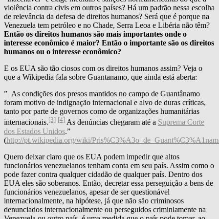
violência contra civis em outros países? Há um padrão nessa escolha
de relevância da defesa de direitos humanos? Será que é porque na
Venezuela tem petróleo e no Chade, Serra Leoa e Libéria não têm?
Então os direitos humanos são mais importantes onde o
interesse econômico é maior? Então o importante são os direitos
humanos ou o interesse econômico?
E os EUA são tão ciosos com os direitos humanos assim? Veja o
que a Wikipedia fala sobre Guantanamo, que ainda está aberta:
” As condições dos presos mantidos no campo de Guantânamo
foram motivo de indignação internacional e alvo de duras críticas,
tanto por parte de governos como de organizações humanitárias
[3]
[4]
internacionais.
As denúncias chegaram até a
Suprema Corte
dos Estados Unidos
.”
(
http://pt.wikipedia.org/wiki/Pris%C3%A3o_de_Guant%C3%A1nam
Quero deixar claro que os EUA podem impedir que altos
funcionários venezuelanos tenham conta em seu país. Assim como o
pode fazer contra qualquer cidadão de qualquer país. Dentro dos
EUA eles são soberanos. Então, decretar essa perseguição a bens de
funcionários venezuelanos, apesar de ser questionável
internacionalmente, na hipótese, já que não são criminosos
denunciados internacionalmente ou perseguidos criminlamente na
Venezuela ou outro país, é uma medida que o país pode tomar, ao