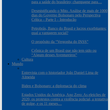
para a saúde do brasileiro; champagne para…
Desmistificando o Mito. Análise de mais de 1000
dias do Governo Bolsonaro pelo Perspectiva
Crítica – Parte I – Introdução
Petrobrás, Banco do Brasil e lucros exorbitantes:
qual a vantagem social?
O propósito da “Vergonha do INSS”
Crônica de um Brasil que não tem sido ou
“Algum desses Aventureiros”
Cultura
Mundo
Entrevista com o historiador João Daniel Lima de
Almeida
Biden e Bolsonaro: a diplomacia do clima
Estados Unidos da América, Ano Zero: As eleições de
2020, os protestos contra a violência policial, a tentativa
de golpe, e os 11 meses…