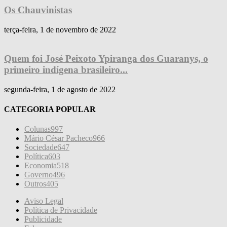
Os Chauvinistas
terça-feira, 1 de novembro de 2022
Quem foi José Peixoto Ypiranga dos Guaranys, o
primeiro indígena brasileiro...
segunda-feira, 1 de agosto de 2022
CATEGORIA POPULAR
Colunas
997
Mário César Pacheco
966
Sociedade
647
Política
603
Economia
518
Governo
496
Outros
405
Aviso Legal
Política de Privacidade
Publicidade