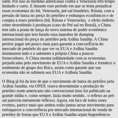
subir. Por isso as medidas americanas contra a Venezuela têm tempo
limitado e curto. E durante esse período em que se tenta prejudicar
essas economias do Irã, Venezuela, pré-sal brasileiro, Rússia, com a
pressão de baixa no preço do petróleo e embargos econômicos e de
compra a esses petróleos (Irã, Rússia e Venezuela), e efeito indireto
sobre desestímulo à produçao (caso do Pré-sal no Brasil), a China
tem sido a ponta de lança do novo sistema de poder econômico
internacional que tem furado essa manobra de dumping
internacional do preço do petróleo pela Arábia Saudita. A China
prefere pagar um pouco mais para garantir a concorrÊncia do
mercado de petróelo do que ver os EUA e Arábia Saudita
dominarem tudo e a submeter a própria China a poucos
fornecedores. A China mostra solidariedade com as economias
prejudicadas pelo movimento de EUA e Arábia Saudita e fortalece o
sentimento de grupo dos Brics, assim como garante que sua
economia não se submeta aos EUA e Arábuia Saudita.
O Blog já foi da tese de que o movimento de baixa do petróleo pela
Arábia Saudita, via OPEP, visava desestimular a produção do
petróleo norte-americano não convencional (isso foi publicado na
grande mídia e, como sempre, fazia muito sentido.. o reflexo ao pré-
sal pareceia meramente reflexo). Agora, em face de todos esses
eventos, parece mais que ambos estão juntos nesse movimento para
enfraquecer a concorrência por mercado internacional de venda de
petróleo de forma que EUA e Arábia Suadita sejam hegemônicos