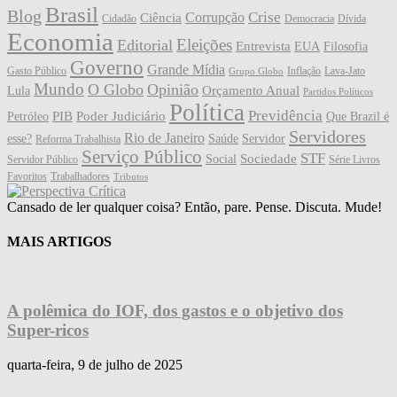
Brasil
Blog
Crise
Corrupção
Ciência
Cidadão
Democracia
Dívida
Economia
Eleições
Editorial
Entrevista
EUA
Filosofia
Governo
Grande Mídia
Gasto Público
Inflação
Lava-Jato
Grupo Globo
Mundo
O Globo
Opinião
Orçamento Anual
Lula
Partidos Políticos
Política
Previdência
PIB
Poder Judiciário
Petróleo
Que Brazil é
Servidores
Rio de Janeiro
esse?
Saúde
Servidor
Reforma Trabalhista
Serviço Público
STF
Sociedade
Social
Servidor Público
Série Livros
Favoritos
Trabalhadores
Tributos
Cansado de ler qualquer coisa? Então, pare. Pense. Discuta. Mude!
MAIS ARTIGOS
A polêmica do IOF, dos gastos e o objetivo dos
Super-ricos
quarta-feira, 9 de julho de 2025