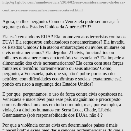
http://g1.globo.com/mundo/noticia/2014/02/eua-consideram-uso-da-forca-
contra-civis-na-venezuela-como-inaceitavel.html
Agora, eu lhes pergunto: Como a Venezuela pode ser ameaça à
segurança dos Estados Unidos da América?!?!!?
Ela está cercando os EUA? Ela promoveu atos terroristas contra os
EUA? Ela sequestrou embaixadores norteamericanos? Ela invadiu
os Estados Unidos? Ela atacou embarcações ou aviões militares ou
civis norteamericanos? Ela degolou 21 civis, funcionários ou
militares norteamericanos em território venezuelano? Ela impede a
alimentação dos civis norteamericanos? Ela cerca com suas forças
militares o território norteamericano ou seus aliados? Como,
pergunto, a Venezuela, país que só, não é pobre por causa do
petróleo, com dificuldades econômicas e sociais, exatamente está
pondo em risco a segurança dos Estados Unidos?
E por que, perguntamos, o uso da força contra civis opositores na
Venezuela é inaceitável para esse país magnânimo e preocupado
com os direitos humanos em todo o mundo, mas, por exemplo, a
violação a direitos humanos em Serra Leoa, Chade, Libéria,
Guantanamo (sob responsabilidade dos EUA), não é ?
Por que a violência contra civis em determinados países é mais
“inaceitável” e exige medidas e sanções norteamericanas do que a