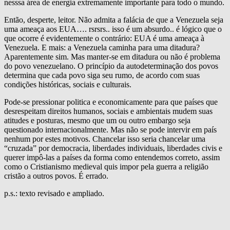
nesssa área de energia extremamente importante para todo o mundo.
Então, desperte, leitor. Não admita a falácia de que a Venezuela seja
uma ameaça aos EUA…. rsrsrs.. isso é um absurdo.. é lógico que o
que ocorre é evidentemente o contrário: EUA é uma ameaça à
Venezuela. E mais: a Venezuela caminha para uma ditadura?
Aparentemente sim. Mas manter-se em ditadura ou não é problema
do povo venezuelano. O princípio da autodeterminação dos povos
determina que cada povo siga seu rumo, de acordo com suas
condições históricas, sociais e culturais.
Pode-se pressionar politica e economicamente para que países que
desrespeitam direitos humanos, sociais e ambientais mudem suas
atitudes e posturas, mesmo que um ou outro embargo seja
questionado internacionalmente. Mas não se pode intervir em país
nenhum por estes motivos. Chancelar isso seria chancelar uma
“cruzada” por democracia, liberdades individuais, liberdades civis e
querer impô-las a países da forma como entendemos correto, assim
como o Cristianismo medieval quis impor pela guerra a religião
cristão a outros povos. É errado.
p.s.: texto revisado e ampliado.