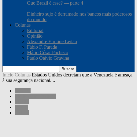
Que Brazil é esse? — parte 4
Dinheiro sujo é derramado nos bancos mais poderosos
do mundo
Colunas
Editorial
Opinião
Alexandre Enrique Leitão
Fábio F. Parada
Mário César Pacheco
Paulo Otávio Gravina
Início
Colunas
Estados Unidos decretam que a Venezuela é ameaça
à sua segurança nacional....
Colunas
Mário César Pacheco
Mundo
Outros
Política