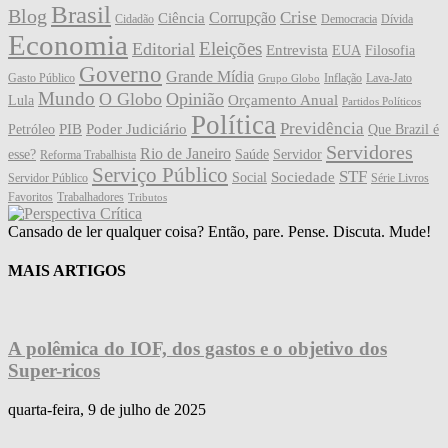
Brasil
Blog
Crise
Corrupção
Ciência
Cidadão
Democracia
Dívida
Economia
Eleições
Editorial
Entrevista
EUA
Filosofia
Governo
Grande Mídia
Gasto Público
Inflação
Lava-Jato
Grupo Globo
Mundo
O Globo
Opinião
Orçamento Anual
Lula
Partidos Políticos
Política
Previdência
PIB
Poder Judiciário
Petróleo
Que Brazil é
Servidores
Rio de Janeiro
esse?
Saúde
Servidor
Reforma Trabalhista
Serviço Público
STF
Sociedade
Social
Servidor Público
Série Livros
Favoritos
Trabalhadores
Tributos
Cansado de ler qualquer coisa? Então, pare. Pense. Discuta. Mude!
MAIS ARTIGOS
A polêmica do IOF, dos gastos e o objetivo dos
Super-ricos
quarta-feira, 9 de julho de 2025