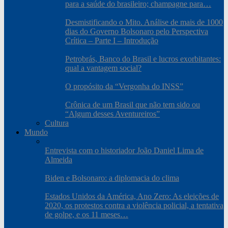
para a saúde do brasileiro; champagne para…
Desmistificando o Mito. Análise de mais de 1000
dias do Governo Bolsonaro pelo Perspectiva
Crítica – Parte I – Introdução
Petrobrás, Banco do Brasil e lucros exorbitantes:
qual a vantagem social?
O propósito da “Vergonha do INSS”
Crônica de um Brasil que não tem sido ou
“Algum desses Aventureiros”
Cultura
Mundo
Entrevista com o historiador João Daniel Lima de
Almeida
Biden e Bolsonaro: a diplomacia do clima
Estados Unidos da América, Ano Zero: As eleições de
2020, os protestos contra a violência policial, a tentativa
de golpe, e os 11 meses…