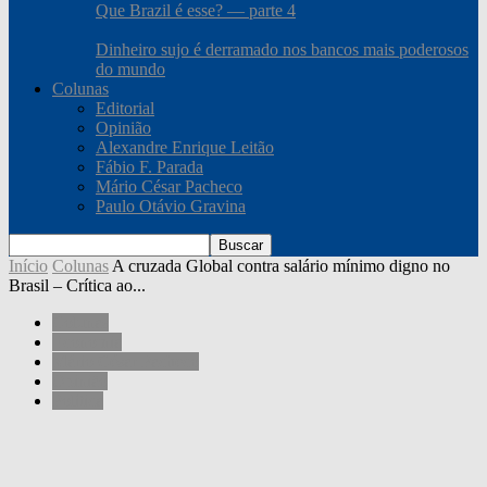
Que Brazil é esse? — parte 4
Dinheiro sujo é derramado nos bancos mais poderosos
do mundo
Colunas
Editorial
Opinião
Alexandre Enrique Leitão
Fábio F. Parada
Mário César Pacheco
Paulo Otávio Gravina
Início
Colunas
A cruzada Global contra salário mínimo digno no
Brasil – Crítica ao...
Colunas
Economia
Mário César Pacheco
Opinião
Política