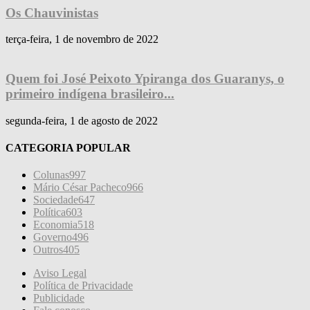
Os Chauvinistas
terça-feira, 1 de novembro de 2022
Quem foi José Peixoto Ypiranga dos Guaranys, o
primeiro indígena brasileiro...
segunda-feira, 1 de agosto de 2022
CATEGORIA POPULAR
Colunas
997
Mário César Pacheco
966
Sociedade
647
Política
603
Economia
518
Governo
496
Outros
405
Aviso Legal
Política de Privacidade
Publicidade