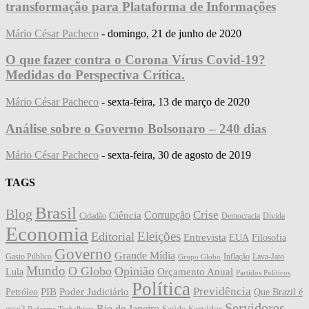
transformação para Plataforma de Informações
Mário César Pacheco
-
domingo, 21 de junho de 2020
O que fazer contra o Corona Vírus Covid-19?
Medidas do Perspectiva Crítica.
Mário César Pacheco
-
sexta-feira, 13 de março de 2020
Análise sobre o Governo Bolsonaro – 240 dias
Mário César Pacheco
-
sexta-feira, 30 de agosto de 2019
TAGS
Brasil
Blog
Crise
Corrupção
Ciência
Cidadão
Democracia
Dívida
Economia
Eleições
Editorial
Entrevista
EUA
Filosofia
Governo
Grande Mídia
Gasto Público
Inflação
Lava-Jato
Grupo Globo
Mundo
O Globo
Opinião
Orçamento Anual
Lula
Partidos Políticos
Política
Previdência
PIB
Poder Judiciário
Petróleo
Que Brazil é
Servidores
Rio de Janeiro