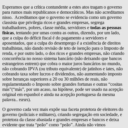
Esperamos que a crítica contundente a estes atos tragam o governo
para rumos mais republicanos e democráticos. Mas não acreditamos
nisso. Acreditamos que o governo se evidencia como um governo
classista que privilegia ricos e grandes empresas, segrega
trabalhadores, pobres, classe média, servidores e
todas as pessoas
físicas
, tentando por umas contra as outras, dizendo, por um lado,
que a culpa do déficit fiscal é do pagamento a servidores e
aposentados, que a culpa do desemprego é a existência de direitos
trabalhistas, não dando revisão de teto de isenção para o Imposto de
renda, e por outro lado, o dos ricos e grandes empresas, não criando
concorrência no nosso sistema bancário (não deixando que bancos
estrangeiros entrem) que cobra o maior juros bancários no mundo,
não cobrando IPVA (ou tributo equivalente) de jatinhos e iates, não
cobrando taxa sobre lucros e dividendos, não aumentando imposto
sobre heranças superiores a 20 ou 30 milhões de reais, não
regulamentando o Imposto sobre grandes fortunas e outras “cositas
más”(“más”, por um acaso, na hipótese, pode ser usado na acepção
original em espanhol e ainda na acepção portuguesa da mesma
palavra.. rsrsrs).
O governo cada vez mais expõe sua faceta protetora de eleitores do
governo (policiais e militares), criando segregação em sociedade, e
protetora da classe abastada e grandes empresas e bancos e deixa
evidente que trata “peão” como “peão”. Ainda não vimos