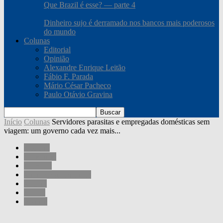
Que Brazil é esse? — parte 4
Dinheiro sujo é derramado nos bancos mais poderosos
do mundo
Colunas
Editorial
Opinião
Alexandre Enrique Leitão
Fábio F. Parada
Mário César Pacheco
Paulo Otávio Gravina
Início
Colunas
Servidores parasitas e empregadas domésticas sem
viagem: um governo cada vez mais...
Colunas
Sociedade
Governo
Mário César Pacheco
Mundo
Outros
Política