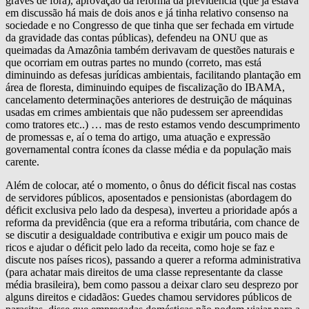
graves de fora), aprovação da reforma da previdência (que já estava
em discussão há mais de dois anos e já tinha relativo consenso na
sociedade e no Congresso de que tinha que ser fechada em virtude
da gravidade das contas públicas), defendeu na ONU que as
queimadas da Amazônia também derivavam de questões naturais e
que ocorriam em outras partes no mundo (correto, mas está
diminuindo as defesas jurídicas ambientais, facilitando plantação em
área de floresta, diminuindo equipes de fiscalização do IBAMA,
cancelamento determinações anteriores de destruição de máquinas
usadas em crimes ambientais que não pudessem ser apreendidas
como tratores etc..) … mas de resto estamos vendo descumprimento
de promessas e, aí o tema do artigo, uma atuação e expressão
governamental contra ícones da classe média e da população mais
carente.
Além de colocar, até o momento, o ônus do déficit fiscal nas costas
de servidores públicos, aposentados e pensionistas (abordagem do
déficit exclusiva pelo lado da despesa), inverteu a prioridade após a
reforma da previdência (que era a reforma tributária, com chance de
se discutir a desigualdade contributiva e exigir um pouco mais de
ricos e ajudar o déficit pelo lado da receita, como hoje se faz e
discute nos países ricos), passando a querer a reforma administrativa
(para achatar mais direitos de uma classe representante da classe
média brasileira), bem como passou a deixar claro seu desprezo por
alguns direitos e cidadãos: Guedes chamou servidores públicos de