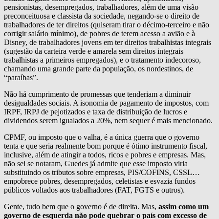
pensionistas, desempregados, trabalhadores, além de uma visão
preconceituosa e classista da sociedade, negando-se o direito de
trabalhadores de ter direitos (quiseram tirar o décimo-terceiro e não
corrigir salário mínimo), de pobres de terem acesso a avião e à
Disney, de trabalhadores jovens em ter direitos trabalhistas integrais
(sugestão da carteira verde e amarela sem direitos integrais
trabalhistas a primeiros empregados), e o tratamento indecoroso,
chamando uma grande parte da população, os nordestinos, de
“paraíbas”.
Não há cumprimento de promessas que tenderiam a diminuir
desigualdades sociais. A isonomia de pagamento de impostos, com
IRPF, IRPJ de pejotizados e taxa de distribuição de lucros e
dividendos serem igualados a 20%, nem sequer é mais mencionado.
CPMF, ou imposto que o valha, é a única guerra que o governo
tenta e que seria realmente bom porque é ótimo instrumento fiscal,
inclusive, além de atingir a todos, ricos e pobres e empresas. Mas,
não sei se notaram, Guedes já admite que esse imposto viria
substituindo os tributos sobre empresas, PIS/COFINS, CSSL…
empobrece pobres, desempregados, celetistas e esvazia fundos
públicos voltados aos trabalhadores (FAT, FGTS e outros).
Gente, tudo bem que o governo é de direita. Mas,
assim como um
governo de esquerda não pode quebrar o país com excesso de