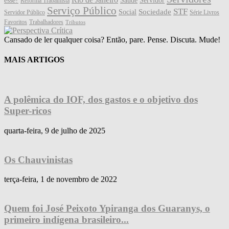
esse?
Saúde
Servidor
Reforma Trabalhista
Serviço Público
STF
Sociedade
Social
Servidor Público
Série Livros
Favoritos
Trabalhadores
Tributos
Cansado de ler qualquer coisa? Então, pare. Pense. Discuta. Mude!
MAIS ARTIGOS
A polêmica do IOF, dos gastos e o objetivo dos
Super-ricos
quarta-feira, 9 de julho de 2025
Os Chauvinistas
terça-feira, 1 de novembro de 2022
Quem foi José Peixoto Ypiranga dos Guaranys, o
primeiro indígena brasileiro...