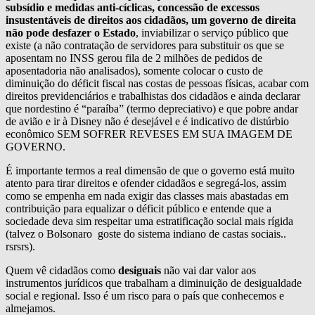
subsídio e medidas anti-cíclicas, concessão de excessos
insustentáveis de direitos aos cidadãos, um governo de direita
não pode desfazer o Estado
, inviabilizar o serviço público que
existe (a não contratação de servidores para substituir os que se
aposentam no INSS gerou fila de 2 milhões de pedidos de
aposentadoria não analisados), somente colocar o custo de
diminuição do déficit fiscal nas costas de pessoas físicas, acabar com
direitos previdenciários e trabalhistas dos cidadãos e ainda declarar
que nordestino é “paraíba” (termo depreciativo) e que pobre andar
de avião e ir à Disney não é desejável e é indicativo de distúrbio
econômico SEM SOFRER REVESES EM SUA IMAGEM DE
GOVERNO.
É importante termos a real dimensão de que o governo está muito
atento para tirar direitos e ofender cidadãos e segregá-los, assim
como se empenha em nada exigir das classes mais abastadas em
contribuição para equalizar o déficit público e entende que a
sociedade deva sim respeitar uma estratificação social mais rígida
(talvez o Bolsonaro goste do sistema indiano de castas sociais..
rsrsrs).
Quem vê cidadãos como
desiguais
não vai dar valor aos
instrumentos jurídicos que trabalham a diminuição de desigualdade
social e regional. Isso é um risco para o país que conhecemos e
almejamos.