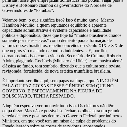
parasitas, disse que empregadas domésticas não podem viajar para a
Disney e Bolsonaro chamou os governadores do Nordeste de
Governadores de “Paraíbas”.
Vejamos bem, o que significa isso? Isso é muito grave. Mesmo
Hamílton Mourão, a quem reputamos equilíbrio e aparente
capacidade administrativa e evidente capacidade e habilidade
política e diplomática, disse que hoje há “muitos brasileiros criados
somente por mães e avós” como demérito para a formação de
valores desses brasileiros, repetiu conceitos do século XIX e XX de
que negros são malandros e índios indolentes… E, por fim,
coroamos tudo isso com o vídeo do Secretário de Cultura, Roberto
Alvim, plagiando Goebbels (Ministro de Hitler), com música alemã
clássica ao fundo, tom sombrio, dizendo que a cultura seria revista,
revigorada, fortalecida, de nova estética triunfalista brasileira.
É importante ser dito aqui, sem papas na língua, que NINGUÉM
FALA OU FAZ COISAS DESSE GÊNERO SEM QUE NO
GOVERNO, E ESPECIALMENTE NA FIGURA DE
BOLSONARO, TENHA RESPALDO.
Ninguém esperava ver ou ouvir tudo isso. Os eleitores não têm
culpa disso. Mas não é possível se fechar os olhos para um grande
vereda de atos e posturas dentro do Governo Federal, por inúmeros
Ministros, em que você tem um misto de culpa de problemas do
Estado largado sobre as costas de servidores, aposentados,