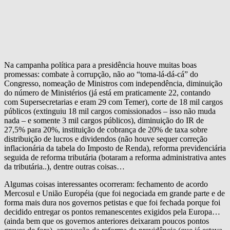
Na campanha política para a presidência houve muitas boas
promessas: combate à corrupção, não ao “toma-lá-dá-cá” do
Congresso, nomeação de Ministros com independência, diminuição
do número de Ministérios (já está em praticamente 22, contando
com Supersecretarias e eram 29 com Temer), corte de 18 mil cargos
públicos (extinguiu 18 mil cargos comissionados – isso não muda
nada – e somente 3 mil cargos públicos), diminuição do IR de
27,5% para 20%, instituição de cobrança de 20% de taxa sobre
distribuição de lucros e dividendos (não houve sequer correção
inflacionária da tabela do Imposto de Renda), reforma previdenciária
seguida de reforma tributária (botaram a reforma administrativa antes
da tributária..), dentre outras coisas…
Algumas coisas interessantes ocorreram: fechamento de acordo
Mercosul e União Européia (que foi negociada em grande parte e de
forma mais dura nos governos petistas e que foi fechada porque foi
decidido entregar os pontos remanescentes exigidos pela Europa…
(ainda bem que os governos anteriores deixaram poucos pontos