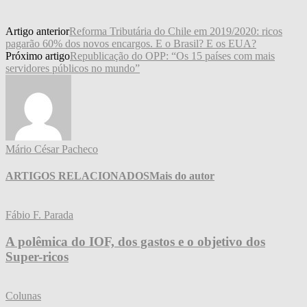
Artigo anterior
Reforma Tributária do Chile em 2019/2020: ricos
pagarão 60% dos novos encargos. E o Brasil? E os EUA?
Próximo artigo
Republicação do OPP: “Os 15 países com mais
servidores públicos no mundo”
Mário César Pacheco
ARTIGOS RELACIONADOS
Mais do autor
Fábio F. Parada
A polêmica do IOF, dos gastos e o objetivo dos
Super-ricos
Colunas