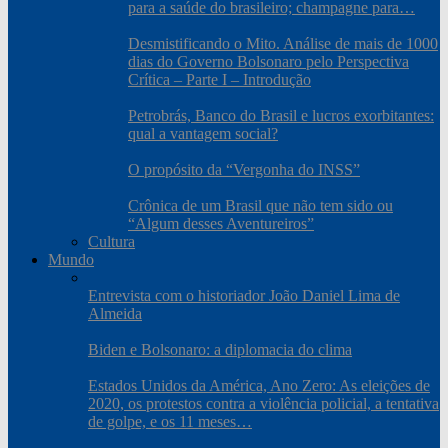
para a saúde do brasileiro; champagne para…
Desmistificando o Mito. Análise de mais de 1000
dias do Governo Bolsonaro pelo Perspectiva
Crítica – Parte I – Introdução
Petrobrás, Banco do Brasil e lucros exorbitantes:
qual a vantagem social?
O propósito da “Vergonha do INSS”
Crônica de um Brasil que não tem sido ou
“Algum desses Aventureiros”
Cultura
Mundo
Entrevista com o historiador João Daniel Lima de
Almeida
Biden e Bolsonaro: a diplomacia do clima
Estados Unidos da América, Ano Zero: As eleições de
2020, os protestos contra a violência policial, a tentativa
de golpe, e os 11 meses…