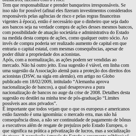
Tem que responsabilizar e prender banqueiros irresponsáveis. Se
isso não for possível (afinal eles fizeram investimentos considerados
responsáveis pelas agências de risco e pelas regras financeiras
vigentes à época), então é necessário que o dinheiro que seja dado
aos bancos seja na verdade compra de ações desses mesmos bancos,
com possibilidade de atuação societária e administrativa do Estado
na medida desta compra de ações, como qualquer outro sócio. Ao
invés de compra poderia ser realizado aumento de capital em que
entraria o capital estatal, com mesmas consequências, apesar de
poder diluir a propriedade dos acionistas.
Após, com a normalização, as ações podem ser vendidas ao
mercado. Não há outro jeito. Essa sugestão é viável, em linha com
uma sugestão da Associação alemã para a proteção dos direitos dos
acionistas (DSW, na sigla em alemão), em artigo no Globo
publicado em 18/02/2009, intitulado “Alemanha aprova
nacionalização de bancos), a qual desaprovava a pura
nacionalização de bancos no auge da crise de 2008. Detalhes desta
sugestão eu destilei na minha tese de pós-graduação “Limites
possíveis aos atos privados”.
É importante que todos vejam que o que os europeus e americanos
estão fazendo é uma ignomínia: o mercado erra, mas não há
consequência disso, a não ser continuidade de pagamento de bônus
a executivos além de resgate de prejuízos pelo Estado Europeu, o
que significa na prática a privatização de lucros, mas a socialização