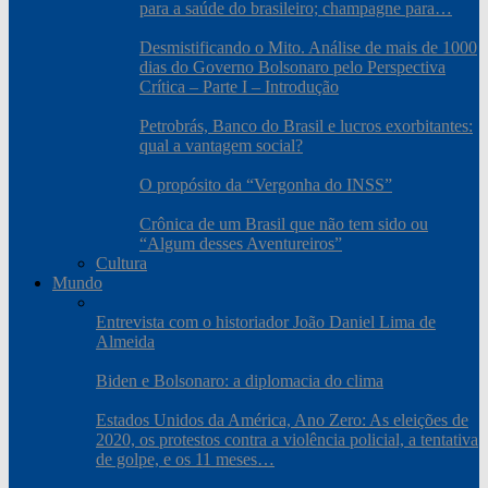
para a saúde do brasileiro; champagne para…
Desmistificando o Mito. Análise de mais de 1000
dias do Governo Bolsonaro pelo Perspectiva
Crítica – Parte I – Introdução
Petrobrás, Banco do Brasil e lucros exorbitantes:
qual a vantagem social?
O propósito da “Vergonha do INSS”
Crônica de um Brasil que não tem sido ou
“Algum desses Aventureiros”
Cultura
Mundo
Entrevista com o historiador João Daniel Lima de
Almeida
Biden e Bolsonaro: a diplomacia do clima
Estados Unidos da América, Ano Zero: As eleições de
2020, os protestos contra a violência policial, a tentativa
de golpe, e os 11 meses…