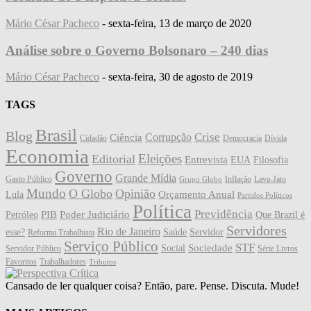
Mário César Pacheco
-
sexta-feira, 13 de março de 2020
Análise sobre o Governo Bolsonaro – 240 dias
Mário César Pacheco
-
sexta-feira, 30 de agosto de 2019
TAGS
Brasil
Blog
Crise
Corrupção
Ciência
Cidadão
Democracia
Dívida
Economia
Eleições
Editorial
Entrevista
EUA
Filosofia
Governo
Grande Mídia
Gasto Público
Inflação
Lava-Jato
Grupo Globo
Mundo
O Globo
Opinião
Orçamento Anual
Lula
Partidos Políticos
Política
Previdência
PIB
Poder Judiciário
Petróleo
Que Brazil é
Servidores
Rio de Janeiro
esse?
Saúde
Servidor
Reforma Trabalhista
Serviço Público
STF
Sociedade
Social
Servidor Público
Série Livros
Favoritos
Trabalhadores
Tributos
Cansado de ler qualquer coisa? Então, pare. Pense. Discuta. Mude!