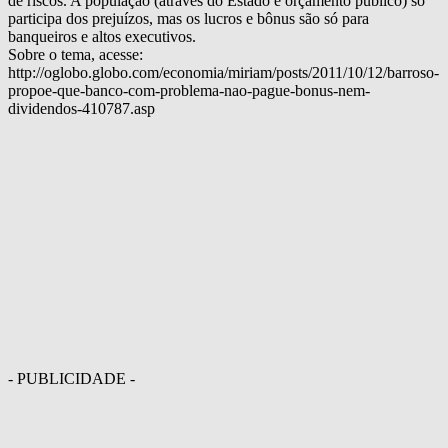
de riscos. A população (através do Estado e orçamento público) só
participa dos prejuízos, mas os lucros e bônus são só para
banqueiros e altos executivos.
Sobre o tema, acesse:
http://oglobo.globo.com/economia/miriam/posts/2011/10/12/barroso-
propoe-que-banco-com-problema-nao-pague-bonus-nem-
dividendos-410787.asp
- PUBLICIDADE -