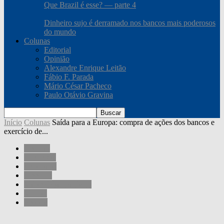
Que Brazil é esse? — parte 4
Dinheiro sujo é derramado nos bancos mais poderosos
do mundo
Colunas
Editorial
Opinião
Alexandre Enrique Leitão
Fábio F. Parada
Mário César Pacheco
Paulo Otávio Gravina
Início
Colunas
Saída para a Europa: compra de ações dos bancos e
exercício de...
Colunas
Economia
Sociedade
Governo
Mário César Pacheco
Mundo
Política