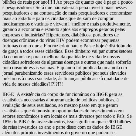
bilhões de reais por ano!!!!! Ao preço de quanto que é pago a pouco
s pesquisadores? Será que não valeria a pena investir mais nesses
pesquisadores e na contratação de mais pesquisadores e economizar
mais ao Estado e para os cidadãos que deixam de comprar
medicamentos e vacinas e vicvem l=melhor e mais produtivamente,
girando a economia e estando aptos aos empregos gerados pelas
empresas e indústrias? Hipertensos, diabéticos, portadores de
doenças crônicas e do vírus HIV podem econmizar pequenas
fortunas com o que a Fiocruz criou para o País e hoje é distriobuído
de graça a todos esses cidadãos. Esse dinheiro vai par outros setores
da economia e para a melhora da qualidade de vida de nossos
cidadãos sofredores de algumas doenças e outros que nada sofrerão
por consumir essas vacinas. E quando foi publicada uma nota em
jornal parabenizando esses servidores públicos por seus elevados
préstimos à nossa sociedade, ás finanças públicas e à qualidade de
vida de nossos cidadãos?!?!?!?!
IBGE -A existência do corpo de funcionários do IBGE gera as
estatísticas necessárias á programação de políticas públicas, à
avaliação de seus resultados, ao mesmo passo em que geram
estatísticas que demonstram oportunidades de investimentos em
setores econômicos e em locais os mais diversos por todo o País. Se
18% do PIB é de inveestimentos, isso significam quase 900 bilhões
de reias investidos ao ano e parte disso com os dados do IBGE,
além dos prórpios investimentos do governo que podem ser