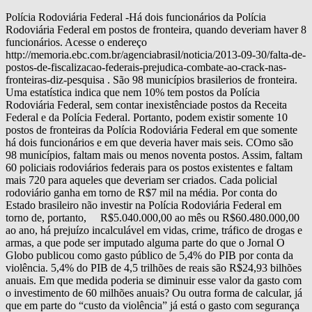
Polícia Rodoviária Federal -Há dois funcionários da Polícia
Rodoviária Federal em postos de fronteira, quando deveriam haver 8
funcionários. Acesse o endereço
http://memoria.ebc.com.br/agenciabrasil/noticia/2013-09-30/falta-de-
postos-de-fiscalizacao-federais-prejudica-combate-ao-crack-nas-
fronteiras-diz-pesquisa . São 98 municípios brasilerios de fronteira.
Uma estatística indica que nem 10% tem postos da Polícia
Rodoviária Federal, sem contar inexistênciade postos da Receita
Federal e da Polícia Federal. Portanto, podem existir somente 10
postos de fronteiras da Polícia Rodoviária Federal em que somente
há dois funcionários e em que deveria haver mais seis. COmo são
98 municípios, faltam mais ou menos noventa postos. Assim, faltam
60 policiais rodoviários federais para os postos existentes e faltam
mais 720 para aqueles que deveriam ser criados. Cada policial
rodoviário ganha em torno de R$7 mil na média. Por conta do
Estado brasileiro não investir na Polícia Rodoviária Federal em
torno de, portanto, R$5.040.000,00 ao mês ou R$60.480.000,00
ao ano, há prejuízo incalculável em vidas, crime, tráfico de drogas e
armas, a que pode ser imputado alguma parte do que o Jornal O
Globo publicou como gasto público de 5,4% do PIB por conta da
violência. 5,4% do PIB de 4,5 trilhões de reais são R$24,93 bilhões
anuais. Em que medida poderia se diminuir esse valor da gasto com
o investimento de 60 milhões anuais? Ou outra forma de calcular, já
que em parte do “custo da violência” já está o gasto com segurança