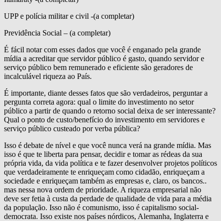
UPP e polícia militar e civil -(a completar)
Previdência Social – (a completar)
É fácil notar com esses dados que você é enganado pela grande
mídia a acreditar que servidor público é gasto, quando servidor e
serviço público bem remunerado e eficiente são geradores de
incalculável riqueza ao País.
É importante, diante desses fatos que são verdadeiros, perguntar a
pergunta correta agora: qual o limite do investimento no setor
público a partir de quando o retorno social deixa de ser interessante?
Qual o ponto de custo/benefício do investimento em servidores e
serviço público custeado por verba pública?
Isso é debate de nível e que você nunca verá na grande mídia. Mas
isso é que te liberta para pensar, decidir e tomar as rédeas da sua
própria vida, da vida política e te fazer desenvolver projetos políticos
que verdadeiramente te enriqueçam como cidadão, enriqueçam a
sociedade e enriqueçam também as empresas e, claro, os bancos..
mas nessa nova ordem de prioridade. A riqueza empresarial não
deve ser fetia à custa da perdade de qualidade de vida para a média
da população. Isso não é comunismo, isso é capitalismo social-
democrata. Isso existe nos países nórdicos, Alemanha, Inglaterra e