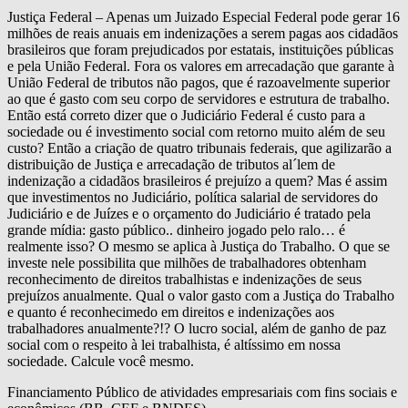
Justiça Federal – Apenas um Juizado Especial Federal pode gerar 16
milhões de reais anuais em indenizações a serem pagas aos cidadãos
brasileiros que foram prejudicados por estatais, instituições públicas
e pela União Federal. Fora os valores em arrecadação que garante à
União Federal de tributos não pagos, que é razoavelmente superior
ao que é gasto com seu corpo de servidores e estrutura de trabalho.
Então está correto dizer que o Judiciário Federal é custo para a
sociedade ou é investimento social com retorno muito além de seu
custo? Então a criação de quatro tribunais federais, que agilizarão a
distribuição de Justiça e arrecadação de tributos al´lem de
indenização a cidadãos brasileiros é prejuízo a quem? Mas é assim
que investimentos no Judiciário, política salarial de servidores do
Judiciário e de Juízes e o orçamento do Judiciário é tratado pela
grande mídia: gasto público.. dinheiro jogado pelo ralo… é
realmente isso? O mesmo se aplica à Justiça do Trabalho. O que se
investe nele possibilita que milhões de trabalhadores obtenham
reconhecimento de direitos trabalhistas e indenizações de seus
prejuízos anualmente. Qual o valor gasto com a Justiça do Trabalho
e quanto é reconhecimedo em direitos e indenizações aos
trabalhadores anualmente?!? O lucro social, além de ganho de paz
social com o respeito à lei trabalhista, é altíssimo em nossa
sociedade. Calcule você mesmo.
Financiamento Público de atividades empresariais com fins sociais e