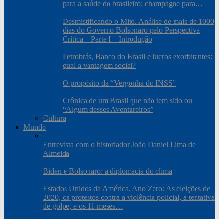
para a saúde do brasileiro; champagne para…
Desmistificando o Mito. Análise de mais de 1000
dias do Governo Bolsonaro pelo Perspectiva
Crítica – Parte I – Introdução
Petrobrás, Banco do Brasil e lucros exorbitantes:
qual a vantagem social?
O propósito da “Vergonha do INSS”
Crônica de um Brasil que não tem sido ou
“Algum desses Aventureiros”
Cultura
Mundo
Entrevista com o historiador João Daniel Lima de
Almeida
Biden e Bolsonaro: a diplomacia do clima
Estados Unidos da América, Ano Zero: As eleições de
2020, os protestos contra a violência policial, a tentativa
de golpe, e os 11 meses…