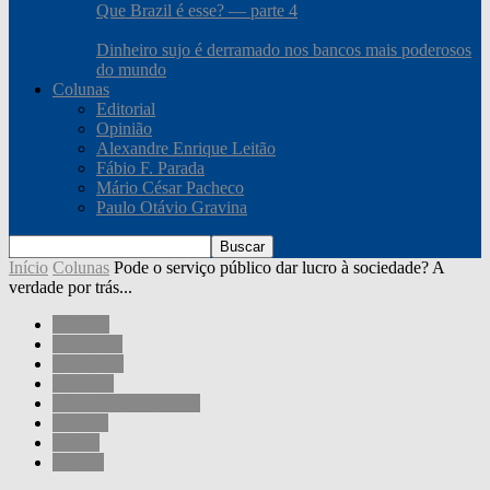
Que Brazil é esse? — parte 4
Dinheiro sujo é derramado nos bancos mais poderosos
do mundo
Colunas
Editorial
Opinião
Alexandre Enrique Leitão
Fábio F. Parada
Mário César Pacheco
Paulo Otávio Gravina
Início
Colunas
Pode o serviço público dar lucro à sociedade? A
verdade por trás...
Colunas
Economia
Sociedade
Governo
Mário César Pacheco
Opinião
Outros
Política