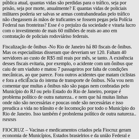
pública atual, quantas vidas são perdidas para o tráfico, seja por
prisão, seja por morte, anualmente? E quantas vidas de policiais
militares poderia ser salvas se armas contrabandeadas pelo tráfico
não chegassem ás mãos de traficantes se fossem pegas pela Polícia
Federal nas fronteiras? Esse é o prejuízo da sociedade e viraria lucro
com o investimento de mais 60 milhões de reais ao ano em
contratação de policiais rodoviáriso federais.
Fiscalização de ônibus -No Rio de Janeiro há 80 fiscais de ônibus.
Mas os especiailistas disseram que deveriam ser 120. Faltam 40
servidores ao custo de R$5 mil reais por mês, se tanto. A existência
desses fiscais evitaria, por exemplo, o acidente com um ônibus que
caiu de um viaduto e matou 7 passageiros por falta de condições
mecânicas, ao que parece. Fora outros acidentes que matam ciclistas
e fora a eficiÊncia do istema de transporte de ônibus. Nôa vou nem
comentar que multas a ônibus não são pagas nem conbradas pelo
Município do RJ ou pelo Estado do Rio de Janeiro, porque é
problema político de outra natureza.. e nem que há muitas linhas
onde não são necessárias e poucas onde são necessárias e isso
preudica a vida no trânsito e de locomoção por todo o Município do
Rio de Janeiro. Isso também é probnlema político de outra natureza..
rsrsrsrs
FIOCRUZ – Vacinas e medicamentos criados pela Fiocruz geram
economia de Municípios, Estados brasielrios e da união Federal e