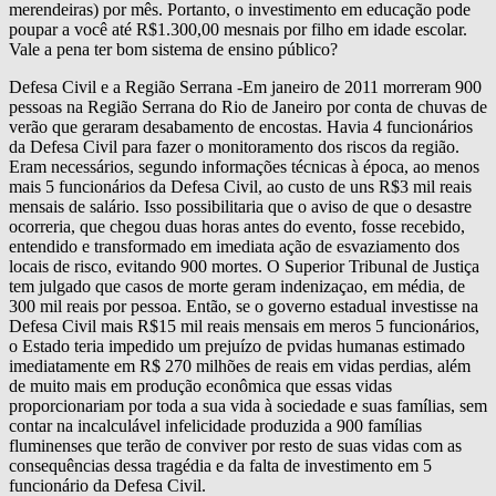
merendeiras) por mês. Portanto, o investimento em educação pode
poupar a você até R$1.300,00 mesnais por filho em idade escolar.
Vale a pena ter bom sistema de ensino público?
Defesa Civil e a Região Serrana -Em janeiro de 2011 morreram 900
pessoas na Região Serrana do Rio de Janeiro por conta de chuvas de
verão que geraram desabamento de encostas. Havia 4 funcionários
da Defesa Civil para fazer o monitoramento dos riscos da região.
Eram necessários, segundo informações técnicas à época, ao menos
mais 5 funcionários da Defesa Civil, ao custo de uns R$3 mil reais
mensais de salário. Isso possibilitaria que o aviso de que o desastre
ocorreria, que chegou duas horas antes do evento, fosse recebido,
entendido e transformado em imediata ação de esvaziamento dos
locais de risco, evitando 900 mortes. O Superior Tribunal de Justiça
tem julgado que casos de morte geram indenizaçao, em média, de
300 mil reais por pessoa. Então, se o governo estadual investisse na
Defesa Civil mais R$15 mil reais mensais em meros 5 funcionários,
o Estado teria impedido um prejuízo de pvidas humanas estimado
imediatamente em R$ 270 milhões de reais em vidas perdias, além
de muito mais em produção econômica que essas vidas
proporcionariam por toda a sua vida à sociedade e suas famílias, sem
contar na incalculável infelicidade produzida a 900 famílias
fluminenses que terão de conviver por resto de suas vidas com as
consequências dessa tragédia e da falta de investimento em 5
funcionário da Defesa Civil.