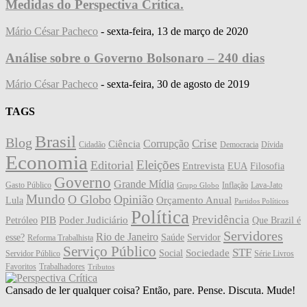
Medidas do Perspectiva Crítica.
Mário César Pacheco
-
sexta-feira, 13 de março de 2020
Análise sobre o Governo Bolsonaro – 240 dias
Mário César Pacheco
-
sexta-feira, 30 de agosto de 2019
TAGS
Brasil
Blog
Crise
Corrupção
Ciência
Cidadão
Democracia
Dívida
Economia
Eleições
Editorial
Entrevista
EUA
Filosofia
Governo
Grande Mídia
Gasto Público
Inflação
Lava-Jato
Grupo Globo
Mundo
O Globo
Opinião
Orçamento Anual
Lula
Partidos Políticos
Política
Previdência
PIB
Poder Judiciário
Petróleo
Que Brazil é
Servidores
Rio de Janeiro
esse?
Saúde
Servidor
Reforma Trabalhista
Serviço Público
STF
Sociedade
Social
Servidor Público
Série Livros
Favoritos
Trabalhadores
Tributos
Cansado de ler qualquer coisa? Então, pare. Pense. Discuta. Mude!