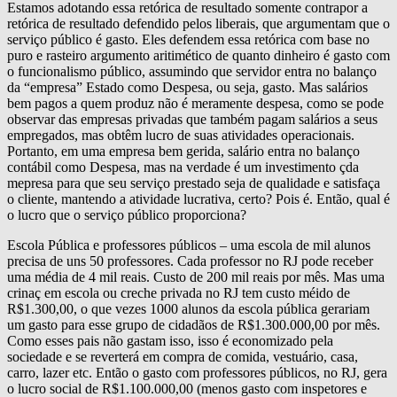
Estamos adotando essa retórica de resultado somente contrapor a
retórica de resultado defendido pelos liberais, que argumentam que o
serviço público é gasto. Eles defendem essa retórica com base no
puro e rasteiro argumento aritimético de quanto dinheiro é gasto com
o funcionalismo público, assumindo que servidor entra no balanço
da “empresa” Estado como Despesa, ou seja, gasto. Mas salários
bem pagos a quem produz não é meramente despesa, como se pode
observar das empresas privadas que também pagam salários a seus
empregados, mas obtêm lucro de suas atividades operacionais.
Portanto, em uma empresa bem gerida, salário entra no balanço
contábil como Despesa, mas na verdade é um investimento çda
mepresa para que seu serviço prestado seja de qualidade e satisfaça
o cliente, mantendo a atividade lucrativa, certo? Pois é. Então, qual é
o lucro que o serviço público proporciona?
Escola Pública e professores públicos – uma escola de mil alunos
precisa de uns 50 professores. Cada professor no RJ pode receber
uma média de 4 mil reais. Custo de 200 mil reais por mês. Mas uma
crinaç em escola ou creche privada no RJ tem custo méido de
R$1.300,00, o que vezes 1000 alunos da escola pública gerariam
um gasto para esse grupo de cidadãos de R$1.300.000,00 por mês.
Como esses pais não gastam isso, isso é economizado pela
sociedade e se reverterá em compra de comida, vestuário, casa,
carro, lazer etc. Então o gasto com professores públicos, no RJ, gera
o lucro social de R$1.100.000,00 (menos gasto com inspetores e