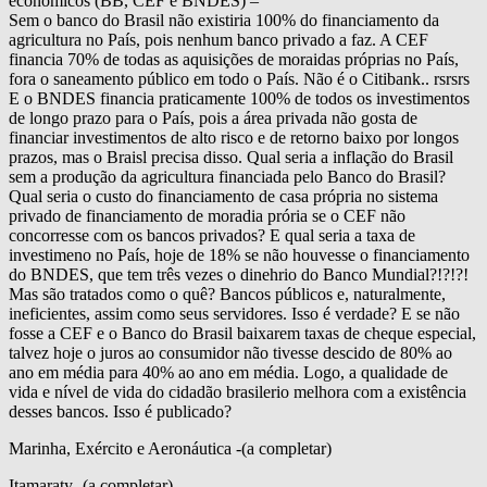
econômicos (BB, CEF e BNDES) –
Sem o banco do Brasil não existiria 100% do financiamento da
agricultura no País, pois nenhum banco privado a faz. A CEF
financia 70% de todas as aquisições de moraidas próprias no País,
fora o saneamento público em todo o País. Não é o Citibank.. rsrsrs
E o BNDES financia praticamente 100% de todos os investimentos
de longo prazo para o País, pois a área privada não gosta de
financiar investimentos de alto risco e de retorno baixo por longos
prazos, mas o Braisl precisa disso. Qual seria a inflação do Brasil
sem a produção da agricultura financiada pelo Banco do Brasil?
Qual seria o custo do financiamento de casa própria no sistema
privado de financiamento de moradia prória se o CEF não
concorresse com os bancos privados? E qual seria a taxa de
investimeno no País, hoje de 18% se não houvesse o financiamento
do BNDES, que tem três vezes o dinehrio do Banco Mundial?!?!?!
Mas são tratados como o quê? Bancos públicos e, naturalmente,
ineficientes, assim como seus servidores. Isso é verdade? E se não
fosse a CEF e o Banco do Brasil baixarem taxas de cheque especial,
talvez hoje o juros ao consumidor não tivesse descido de 80% ao
ano em média para 40% ao ano em média. Logo, a qualidade de
vida e nível de vida do cidadão brasilerio melhora com a existência
desses bancos. Isso é publicado?
Marinha, Exército e Aeronáutica -(a completar)
Itamaraty -(a completar)