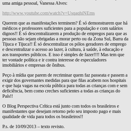
uma amiga pessoal, Vanessa Alves:
http://www.youtube.com/watch?
v=UsqaqhiNEms
Querem que as manifestações terminem? É só demonstrarem que há
médicos e professores suficientes para a população e com salários
dignos!! É só descentralizarem a produção de empregos para que as
pessoas não sejam obrigadas a morar perto ou da Zona Sul, Barra da
Tijuca e Tijuca!! É só descentralizar os pólos geradores de emprego
e descentralizar o acesso ao lazer, à cultura, à saúde, à educação e
aos transportes públicos. E isso é simples de fazer!!!! Mas tem que
ter vontade política e ir contra interesse de especuladores
imobiliários e empresas de ônibus.
Peço à mídia que parem de recriminar quem faz passeata e passem a
exigir dos governantes medidas para que filas acabem nos hospitais
e que haja vagas na escola pública para todas as crianças com e sem
deficiência, bem como creches suficientes a todas as crianças do
País!!
O Blog Perspectiva Crítica está junto com todos os brasileiros e
manifestantes que desejam retorno pelo seu imposto pago e mais
qualidade de vida para todos os brasileiros!!
P.s. de 10/09/2013 – texto revisto.