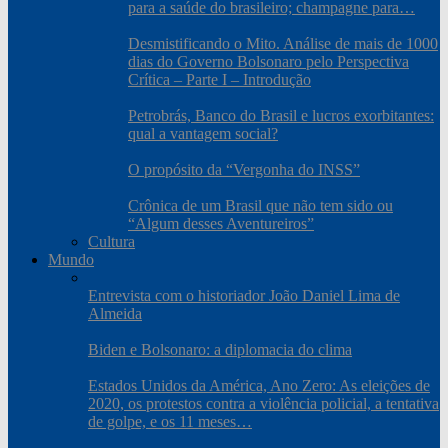
para a saúde do brasileiro; champagne para…
Desmistificando o Mito. Análise de mais de 1000
dias do Governo Bolsonaro pelo Perspectiva
Crítica – Parte I – Introdução
Petrobrás, Banco do Brasil e lucros exorbitantes:
qual a vantagem social?
O propósito da “Vergonha do INSS”
Crônica de um Brasil que não tem sido ou
“Algum desses Aventureiros”
Cultura
Mundo
Entrevista com o historiador João Daniel Lima de
Almeida
Biden e Bolsonaro: a diplomacia do clima
Estados Unidos da América, Ano Zero: As eleições de
2020, os protestos contra a violência policial, a tentativa
de golpe, e os 11 meses…