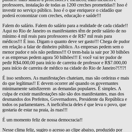
professores, instalação de todas as 1200 creches prometidas!! Isso é
investir no serviço público. Isso é o que enriquece o cidadão que
poderá economizar com creches, educação e saúde!!!
Falem do salário. Falem do salário para a realidade de cada cidade!!
Aqui no Rio de Janeiro os manifestantes têm de pedir salário de no
mínimo 4 mil reais para professores e de R$7 mil reais para
médicos!!! É isso. Digam o quanto deve ser gasto!!! Chega de pudor
em relação a falar de dinheiro público. As empresas pedem sem o
menor pudor e nós não pedimos!!! O trem-bala ia sair por 30 bilhões
e as empresas pedem agora 50 bilhões!!! E você vai ter pudor de
pedir R$4.000,00 para início de carreira de professor e R$7.000,00
para início de carreira de médico na cidade do Rio de Janeiro?!?!?!
É isso senhores. As manifestações chateiam, mas são ordeiras e mais
do que legítimas!! E devem ocorrer até quando os governantes
minimamente satisfizerem as demandas populares. É simples. A
culpa de existir manifestações não são dos manifestantes, mas dos
desmandos dos Prefeitos, Governadores, Presidente da República e
todos os parlamentares. A ineficiência deles é que leva o povo, que
gostaria de estar na praia, às ruas!!!
É um momento feliz de nossa democracia!!
Nesse clima feliz, sugiro o acesso ao clipe abaixo, produzido por