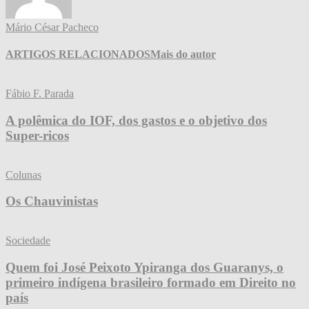
Mário César Pacheco
ARTIGOS RELACIONADOS
Mais do autor
Fábio F. Parada
A polêmica do IOF, dos gastos e o objetivo dos
Super-ricos
Colunas
Os Chauvinistas
Sociedade
Quem foi José Peixoto Ypiranga dos Guaranys, o
primeiro indígena brasileiro formado em Direito no
país