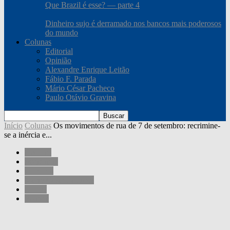
Que Brazil é esse? — parte 4
Dinheiro sujo é derramado nos bancos mais poderosos
do mundo
Colunas
Editorial
Opinião
Alexandre Enrique Leitão
Fábio F. Parada
Mário César Pacheco
Paulo Otávio Gravina
Início
Colunas
Os movimentos de rua de 7 de setembro: recrimine-
se a inércia e...
Colunas
Sociedade
Governo
Mário César Pacheco
Outros
Política