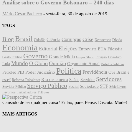
Análise sobre o Governo Bolsonaro – 240 dias
Mário César Pacheco
-
sexta-feira, 30 de agosto de 2019
TAGS
Brasil
Blog
Crise
Corrupção
Ciência
Cidadão
Democracia
Dívida
Economia
Eleições
Editorial
Entrevista
EUA
Filosofia
Governo
Grande Mídia
Gasto Público
Inflação
Lava-Jato
Grupo Globo
Mundo
O Globo
Opinião
Orçamento Anual
Lula
Partidos Políticos
Política
Previdência
PIB
Poder Judiciário
Petróleo
Que Brazil é
Servidores
Rio de Janeiro
esse?
Saúde
Servidor
Reforma Trabalhista
Serviço Público
STF
Sociedade
Social
Servidor Público
Série Livros
Favoritos
Trabalhadores
Tributos
Cansado de ler qualquer coisa? Então, pare. Pense. Discuta. Mude!
MAIS ARTIGOS