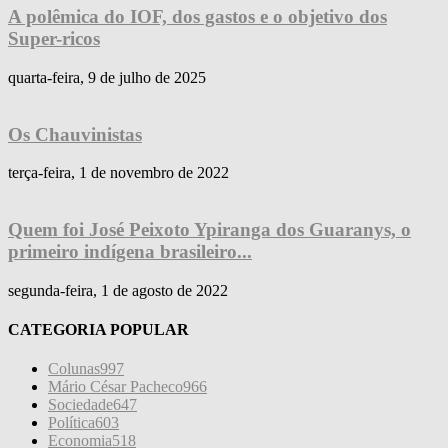
A polêmica do IOF, dos gastos e o objetivo dos
Super-ricos
quarta-feira, 9 de julho de 2025
Os Chauvinistas
terça-feira, 1 de novembro de 2022
Quem foi José Peixoto Ypiranga dos Guaranys, o
primeiro indígena brasileiro...
segunda-feira, 1 de agosto de 2022
CATEGORIA POPULAR
Colunas
997
Mário César Pacheco
966
Sociedade
647
Política
603
Economia
518