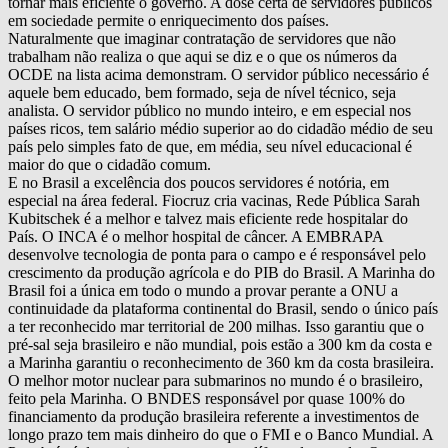
tornar mais eficiente o governo. A dose certa de servidores públicos
em sociedade permite o enriquecimento dos países.
Naturalmente que imaginar contratação de servidores que não
trabalham não realiza o que aqui se diz e o que os números da
OCDE na lista acima demonstram. O servidor público necessário é
aquele bem educado, bem formado, seja de nível técnico, seja
analista. O servidor público no mundo inteiro, e em especial nos
países ricos, tem salário médio superior ao do cidadão médio de seu
país pelo simples fato de que, em média, seu nível educacional é
maior do que o cidadão comum.
E no Brasil a excelência dos poucos servidores é notória, em
especial na área federal. Fiocruz cria vacinas, Rede Pública Sarah
Kubitschek é a melhor e talvez mais eficiente rede hospitalar do
País. O INCA é o melhor hospital de câncer. A EMBRAPA
desenvolve tecnologia de ponta para o campo e é responsável pelo
crescimento da produção agrícola e do PIB do Brasil. A Marinha do
Brasil foi a única em todo o mundo a provar perante a ONU a
continuidade da plataforma continental do Brasil, sendo o único país
a ter reconhecido mar territorial de 200 milhas. Isso garantiu que o
pré-sal seja brasileiro e não mundial, pois estão a 300 km da costa e
a Marinha garantiu o reconhecimento de 360 km da costa brasileira.
O melhor motor nuclear para submarinos no mundo é o brasileiro,
feito pela Marinha. O BNDES responsável por quase 100% do
financiamento da produção brasileira referente a investimentos de
longo prazo tem mais dinheiro do que o FMI e o Banco Mundial. A