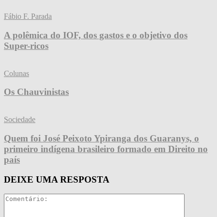
Fábio F. Parada
A polêmica do IOF, dos gastos e o objetivo dos
Super-ricos
Colunas
Os Chauvinistas
Sociedade
Quem foi José Peixoto Ypiranga dos Guaranys, o
primeiro indígena brasileiro formado em Direito no
país
DEIXE UMA RESPOSTA