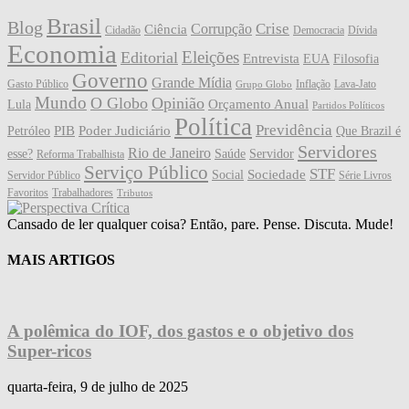
Brasil
Blog
Crise
Corrupção
Ciência
Cidadão
Democracia
Dívida
Economia
Eleições
Editorial
Entrevista
EUA
Filosofia
Governo
Grande Mídia
Gasto Público
Inflação
Lava-Jato
Grupo Globo
Mundo
O Globo
Opinião
Orçamento Anual
Lula
Partidos Políticos
Política
Previdência
PIB
Poder Judiciário
Petróleo
Que Brazil é
Servidores
Rio de Janeiro
esse?
Saúde
Servidor
Reforma Trabalhista
Serviço Público
STF
Sociedade
Social
Servidor Público
Série Livros
Favoritos
Trabalhadores
Tributos
Cansado de ler qualquer coisa? Então, pare. Pense. Discuta. Mude!
MAIS ARTIGOS
A polêmica do IOF, dos gastos e o objetivo dos
Super-ricos
quarta-feira, 9 de julho de 2025