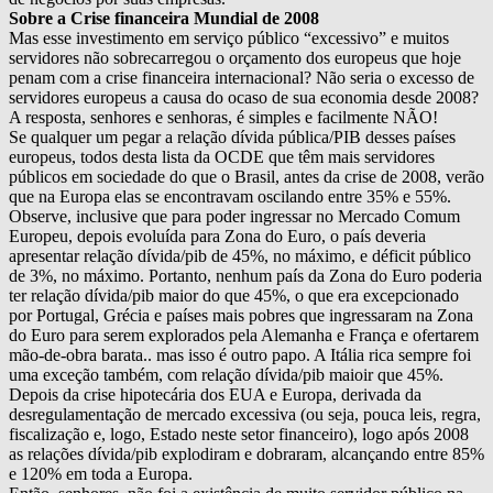
Sobre a Crise financeira Mundial de 2008
Mas esse investimento em serviço público “excessivo” e muitos
servidores não sobrecarregou o orçamento dos europeus que hoje
penam com a crise financeira internacional? Não seria o excesso de
servidores europeus a causa do ocaso de sua economia desde 2008?
A resposta, senhores e senhoras, é simples e facilmente NÃO!
Se qualquer um pegar a relação dívida pública/PIB desses países
europeus, todos desta lista da OCDE que têm mais servidores
públicos em sociedade do que o Brasil, antes da crise de 2008, verão
que na Europa elas se encontravam oscilando entre 35% e 55%.
Observe, inclusive que para poder ingressar no Mercado Comum
Europeu, depois evoluída para Zona do Euro, o país deveria
apresentar relação dívida/pib de 45%, no máximo, e déficit público
de 3%, no máximo. Portanto, nenhum país da Zona do Euro poderia
ter relação dívida/pib maior do que 45%, o que era excepcionado
por Portugal, Grécia e países mais pobres que ingressaram na Zona
do Euro para serem explorados pela Alemanha e França e ofertarem
mão-de-obra barata.. mas isso é outro papo. A Itália rica sempre foi
uma exceção também, com relação dívida/pib maioir que 45%.
Depois da crise hipotecária dos EUA e Europa, derivada da
desregulamentação de mercado excessiva (ou seja, pouca leis, regra,
fiscalização e, logo, Estado neste setor financeiro), logo após 2008
as relações dívida/pib explodiram e dobraram, alcançando entre 85%
e 120% em toda a Europa.