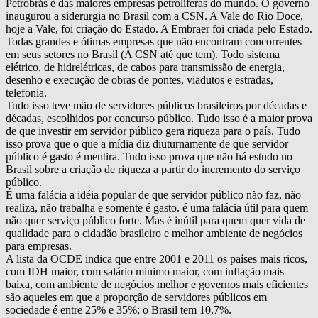
Petrobrás é das maiores empresas petrolíferas do mundo. O governo
inaugurou a siderurgia no Brasil com a CSN. A Vale do Rio Doce,
hoje a Vale, foi criação do Estado. A Embraer foi criada pelo Estado.
Todas grandes e ótimas empresas que não encontram concorrentes
em seus setores no Brasil (A CSN até que tem). Todo sistema
elétrico, de hidrelétricas, de cabos para transmissão de energia,
desenho e execução de obras de pontes, viadutos e estradas,
telefonia.
Tudo isso teve mão de servidores públicos brasileiros por décadas e
décadas, escolhidos por concurso público. Tudo isso é a maior prova
de que investir em servidor público gera riqueza para o país. Tudo
isso prova que o que a mídia diz diuturnamente de que servidor
público é gasto é mentira. Tudo isso prova que não há estudo no
Brasil sobre a criação de riqueza a partir do incremento do serviço
público.
É uma falácia a idéia popular de que servidor público não faz, não
realiza, não trabalha e somente é gasto. é uma falácia útil para quem
não quer serviço público forte. Mas é inútil para quem quer vida de
qualidade para o cidadão brasileiro e melhor ambiente de negócios
para empresas.
A lista da OCDE indica que entre 2001 e 2011 os países mais ricos,
com IDH maior, com salário minimo maior, com inflação mais
baixa, com ambiente de negócios melhor e governos mais eficientes
são aqueles em que a proporção de servidores públicos em
sociedade é entre 25% e 35%; o Brasil tem 10,7%.