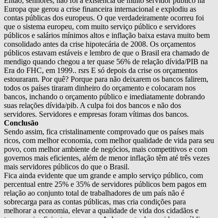
Então, senhores, não foi a existência de muito servidor público na
Europa que gerou a crise financeira internacional e explodiu as
contas públicas dos europeus. O que verdadeiramente ocorreu foi
que o sistema europeu, com muito serviço público e servidores
públicos e salários mínimos altos e inflação baixa estava muito bem
consolidado antes da crise hipotecária de 2008. Os orçamentos
públicos estavam estáveis e lembro de que o Brasil era chamado de
mendigo quando chegou a ter quase 56% de relação dívida/PIB na
Era do FHC, em 1999.. rsrs E só depois da crise os orçamentos
estouraram. Por quê? Porque para não deixarem os bancos falirem,
todos os países tiraram dinheiro do orçamento e colocaram nos
bancos, inchando o orçamento público e imediatamente dobrando
suas relações dívida/pib. A culpa foi dos bancos e não dos
servidores. Servidores e empresas foram vítimas dos bancos.
Conclusão
Sendo assim, fica cristalinamente comprovado que os países mais
ricos, com melhor economia, com melhor qualidade de vida para seu
povo, com melhor ambiente de negócios, mais competitivos e com
governos mais eficientes, além de menor inflação têm até três vezes
mais servidores públicos do que o Brasil.
Fica ainda evidente que um grande e amplo serviço público, com
percentual entre 25% e 35% de servidores públicos bem pagos em
relação ao conjunto total de trabalhadores de um país não é
sobrecarga para as contas públicas, mas cria condições para
melhorar a economia, elevar a qualidade de vida dos cidadãos e