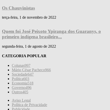
Os Chauvinistas
terça-feira, 1 de novembro de 2022
Quem foi José Peixoto Ypiranga dos Guaranys, o
primeiro indígena brasileiro...
segunda-feira, 1 de agosto de 2022
CATEGORIA POPULAR
Colunas
997
Mário César Pacheco
966
Sociedade
647
Política
603
Economia
518
Governo
496
Outros
405
Aviso Legal
Política de Privacidade
Publicidade