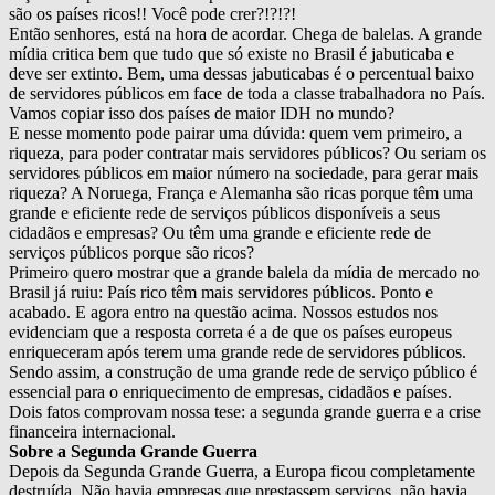
são os países ricos!! Você pode crer?!?!?!
Então senhores, está na hora de acordar. Chega de balelas. A grande
mídia critica bem que tudo que só existe no Brasil é jabuticaba e
deve ser extinto. Bem, uma dessas jabuticabas é o percentual baixo
de servidores públicos em face de toda a classe trabalhadora no País.
Vamos copiar isso dos países de maior IDH no mundo?
E nesse momento pode pairar uma dúvida: quem vem primeiro, a
riqueza, para poder contratar mais servidores públicos? Ou seriam os
servidores públicos em maior número na sociedade, para gerar mais
riqueza? A Noruega, França e Alemanha são ricas porque têm uma
grande e eficiente rede de serviços públicos disponíveis a seus
cidadãos e empresas? Ou têm uma grande e eficiente rede de
serviços públicos porque são ricos?
Primeiro quero mostrar que a grande balela da mídia de mercado no
Brasil já ruiu: País rico têm mais servidores públicos. Ponto e
acabado. E agora entro na questão acima. Nossos estudos nos
evidenciam que a resposta correta é a de que os países europeus
enriqueceram após terem uma grande rede de servidores públicos.
Sendo assim, a construção de uma grande rede de serviço público é
essencial para o enriquecimento de empresas, cidadãos e países.
Dois fatos comprovam nossa tese: a segunda grande guerra e a crise
financeira internacional.
Sobre a Segunda Grande Guerra
Depois da Segunda Grande Guerra, a Europa ficou completamente
destruída. Não havia empresas que prestassem serviços, não havia