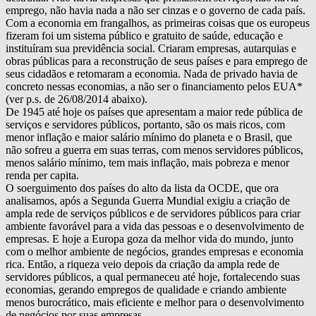
emprego, não havia nada a não ser cinzas e o governo de cada país.
Com a economia em frangalhos, as primeiras coisas que os europeus
fizeram foi um sistema público e gratuito de saúde, educação e
instituíram sua previdência social. Criaram empresas, autarquias e
obras públicas para a reconstrução de seus países e para emprego de
seus cidadãos e retomaram a economia. Nada de privado havia de
concreto nessas economias, a não ser o financiamento pelos EUA*
(ver p.s. de 26/08/2014 abaixo).
De 1945 até hoje os países que apresentam a maior rede pública de
serviços e servidores públicos, portanto, são os mais ricos, com
menor inflação e maior salário mínimo do planeta e o Brasil, que
não sofreu a guerra em suas terras, com menos servidores públicos,
menos salário mínimo, tem mais inflação, mais pobreza e menor
renda per capita.
O soerguimento dos países do alto da lista da OCDE, que ora
analisamos, após a Segunda Guerra Mundial exigiu a criação de
ampla rede de serviços públicos e de servidores públicos para criar
ambiente favorável para a vida das pessoas e o desenvolvimento de
empresas. E hoje a Europa goza da melhor vida do mundo, junto
com o melhor ambiente de negócios, grandes empresas e economia
rica. Então, a riqueza veio depois da criação da ampla rede de
servidores públicos, a qual permaneceu até hoje, fortalecendo suas
economias, gerando empregos de qualidade e criando ambiente
menos burocrático, mais eficiente e melhor para o desenvolvimento
de negócios por suas empresas.