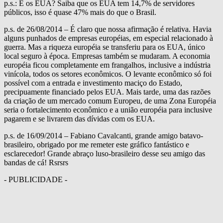
p.s.: E os EUA? Saiba que os EUA tem 14,7% de servidores
públicos, isso é quase 47% mais do que o Brasil.
p.s. de 26/08/2014 – É claro que nossa afirmação é relativa. Havia
alguns punhados de empresas européias, em especial relacionado à
guerra. Mas a riqueza européia se transferiu para os EUA, único
local seguro à época. Empresas também se mudaram. A economia
européia ficou completamente em frangalhos, inclusive a indústria
vinícola, todos os setores econômicos. O levante econômico só foi
possível com a entrada e investimento maciço do Estado,
precipuamente financiado pelos EUA. Mais tarde, uma das razões
da criação de um mercado comum Europeu, de uma Zona Européia
seria o fortalecimento econômico e a união européia para inclusive
pagarem e se livrarem das dívidas com os EUA.
p.s. de 16/09/2014 – Fabiano Cavalcanti, grande amigo batavo-
brasileiro, obrigado por me remeter este gráfico fantástico e
esclarecedor! Grande abraço luso-brasileiro desse seu amigo das
bandas de cá! Rsrsrs
- PUBLICIDADE -