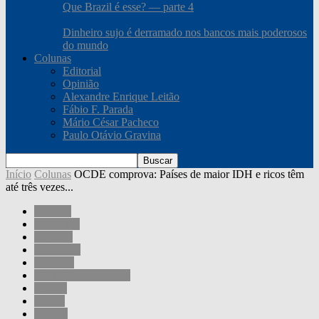
Que Brazil é esse? — parte 4
Dinheiro sujo é derramado nos bancos mais poderosos
do mundo
Colunas
Editorial
Opinião
Alexandre Enrique Leitão
Fábio F. Parada
Mário César Pacheco
Paulo Otávio Gravina
Início
Colunas
OCDE comprova: Países de maior IDH e ricos têm
até três vezes...
Colunas
Economia
Editorial
Sociedade
Governo
Mário César Pacheco
Mundo
Outros
Política