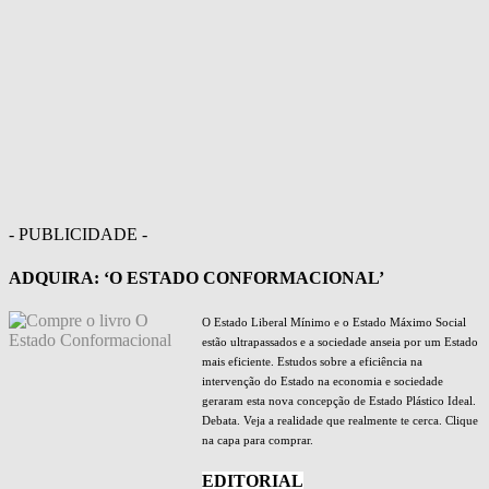
- PUBLICIDADE -
ADQUIRA: ‘O ESTADO CONFORMACIONAL’
O Estado Liberal Mínimo e o Estado Máximo Social
estão ultrapassados e a sociedade anseia por um Estado
mais eficiente. Estudos sobre a eficiência na
intervenção do Estado na economia e sociedade
geraram esta nova concepção de Estado Plástico Ideal.
Debata. Veja a realidade que realmente te cerca. Clique
na capa para comprar.
EDITORIAL