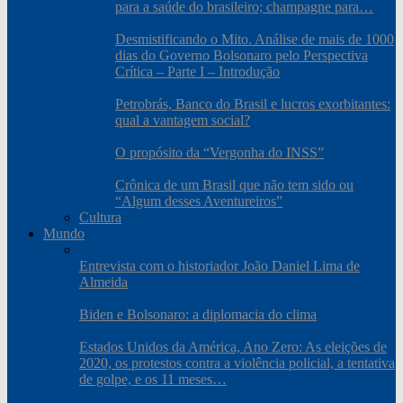
para a saúde do brasileiro; champagne para…
Desmistificando o Mito. Análise de mais de 1000
dias do Governo Bolsonaro pelo Perspectiva
Crítica – Parte I – Introdução
Petrobrás, Banco do Brasil e lucros exorbitantes:
qual a vantagem social?
O propósito da “Vergonha do INSS”
Crônica de um Brasil que não tem sido ou
“Algum desses Aventureiros”
Cultura
Mundo
Entrevista com o historiador João Daniel Lima de
Almeida
Biden e Bolsonaro: a diplomacia do clima
Estados Unidos da América, Ano Zero: As eleições de
2020, os protestos contra a violência policial, a tentativa
de golpe, e os 11 meses…