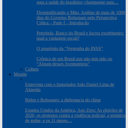
para a saúde do brasileiro; champagne para…
Desmistificando o Mito. Análise de mais de 1000
dias do Governo Bolsonaro pelo Perspectiva
Crítica – Parte I – Introdução
Petrobrás, Banco do Brasil e lucros exorbitantes:
qual a vantagem social?
O propósito da “Vergonha do INSS”
Crônica de um Brasil que não tem sido ou
“Algum desses Aventureiros”
Cultura
Mundo
Entrevista com o historiador João Daniel Lima de
Almeida
Biden e Bolsonaro: a diplomacia do clima
Estados Unidos da América, Ano Zero: As eleições de
2020, os protestos contra a violência policial, a tentativa
de golpe, e os 11 meses…