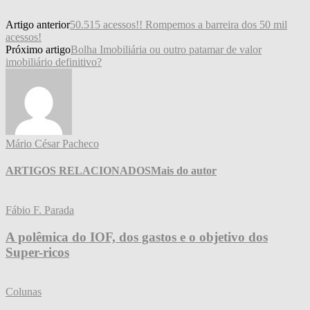
Artigo anterior
50.515 acessos!! Rompemos a barreira dos 50 mil
acessos!
Próximo artigo
Bolha Imobiliária ou outro patamar de valor
imobiliário definitivo?
Mário César Pacheco
ARTIGOS RELACIONADOS
Mais do autor
Fábio F. Parada
A polêmica do IOF, dos gastos e o objetivo dos
Super-ricos
Colunas