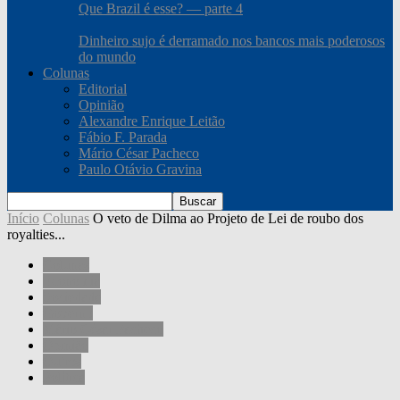
Que Brazil é esse? — parte 4
Dinheiro sujo é derramado nos bancos mais poderosos
do mundo
Colunas
Editorial
Opinião
Alexandre Enrique Leitão
Fábio F. Parada
Mário César Pacheco
Paulo Otávio Gravina
Início
Colunas
O veto de Dilma ao Projeto de Lei de roubo dos
royalties...
Colunas
Economia
Sociedade
Governo
Mário César Pacheco
Opinião
Outros
Política