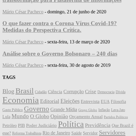
Mário César Pacheco
-
domingo, 21 de junho de 2020
O que fazer contra o Corona Vírus Covid-19?
Medidas do Perspectiva Crítica.
Mário César Pacheco
-
sexta-feira, 13 de março de 2020
Análise sobre o Governo Bolsonaro – 240 dias
Mário César Pacheco
-
sexta-feira, 30 de agosto de 2019
TAGS
Brasil
Blog
Crise
Corrupção
Ciência
Cidadão
Democracia
Dívida
Economia
Eleições
Editorial
Entrevista
EUA
Filosofia
Governo
Grande Mídia
Gasto Público
Inflação
Lava-Jato
Grupo Globo
Mundo
O Globo
Opinião
Orçamento Anual
Lula
Partidos Políticos
Política
Previdência
PIB
Poder Judiciário
Petróleo
Que Brazil é
Servidores
Rio de Janeiro
esse?
Saúde
Servidor
Reforma Trabalhista