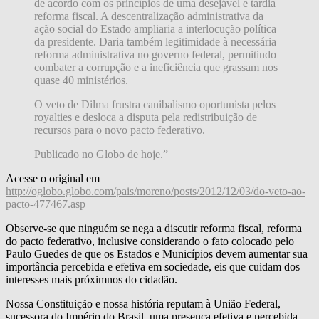
de acordo com os princípios de uma desejável e tardia
reforma fiscal. A descentralização administrativa da
ação social do Estado ampliaria a interlocução política
da presidente. Daria também legitimidade à necessária
reforma administrativa no governo federal, permitindo
combater a corrupção e a ineficiência que grassam nos
quase 40 ministérios.
O veto de Dilma frustra canibalismo oportunista pelos
royalties e desloca a disputa pela redistribuição de
recursos para o novo pacto federativo.
Publicado no Globo de hoje.”
Acesse o original em
http://oglobo.globo.com/pais/moreno/posts/2012/12/03/do-veto-ao-
pacto-477467.asp
Observe-se que ninguém se nega a discutir reforma fiscal, reforma
do pacto federativo, inclusive considerando o fato colocado pelo
Paulo Guedes de que os Estados e Municípios devem aumentar sua
importância percebida e efetiva em sociedade, eis que cuidam dos
interesses mais próximnos do cidadão.
Nossa Constituição e nossa história reputam à União Federal,
sucessora do Império do Brasil, uma presença efetiva e percebida