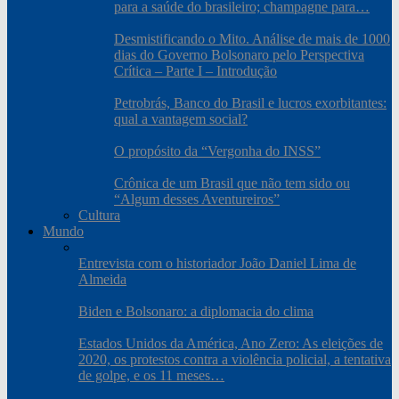
para a saúde do brasileiro; champagne para…
Desmistificando o Mito. Análise de mais de 1000
dias do Governo Bolsonaro pelo Perspectiva
Crítica – Parte I – Introdução
Petrobrás, Banco do Brasil e lucros exorbitantes:
qual a vantagem social?
O propósito da “Vergonha do INSS”
Crônica de um Brasil que não tem sido ou
“Algum desses Aventureiros”
Cultura
Mundo
Entrevista com o historiador João Daniel Lima de
Almeida
Biden e Bolsonaro: a diplomacia do clima
Estados Unidos da América, Ano Zero: As eleições de
2020, os protestos contra a violência policial, a tentativa
de golpe, e os 11 meses…