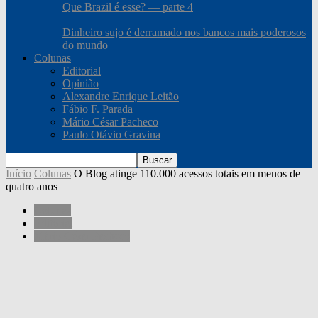
Que Brazil é esse? — parte 4
Dinheiro sujo é derramado nos bancos mais poderosos
do mundo
Colunas
Editorial
Opinião
Alexandre Enrique Leitão
Fábio F. Parada
Mário César Pacheco
Paulo Otávio Gravina
Início
Colunas
O Blog atinge 110.000 acessos totais em menos de
quatro anos
Colunas
Editorial
Mário César Pacheco