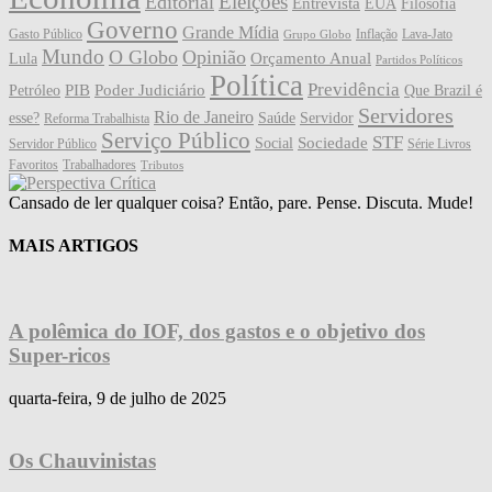
Eleições
Editorial
Entrevista
EUA
Filosofia
Governo
Grande Mídia
Gasto Público
Inflação
Lava-Jato
Grupo Globo
Mundo
O Globo
Opinião
Orçamento Anual
Lula
Partidos Políticos
Política
Previdência
PIB
Poder Judiciário
Petróleo
Que Brazil é
Servidores
Rio de Janeiro
esse?
Saúde
Servidor
Reforma Trabalhista
Serviço Público
STF
Sociedade
Social
Servidor Público
Série Livros
Favoritos
Trabalhadores
Tributos
Cansado de ler qualquer coisa? Então, pare. Pense. Discuta. Mude!
MAIS ARTIGOS
A polêmica do IOF, dos gastos e o objetivo dos
Super-ricos
quarta-feira, 9 de julho de 2025
Os Chauvinistas