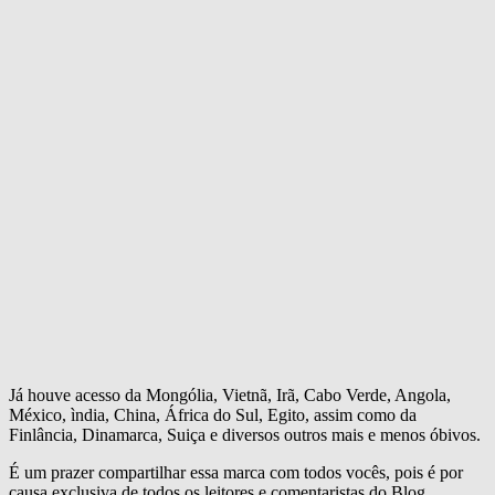
Já houve acesso da Mongólia, Vietnã, Irã, Cabo Verde, Angola,
México, ìndia, China, África do Sul, Egito, assim como da
Finlância, Dinamarca, Suiça e diversos outros mais e menos óbivos.
É um prazer compartilhar essa marca com todos vocês, pois é por
causa exclusiva de todos os leitores e comentaristas do Blog