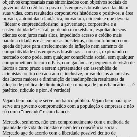
objetivos empresariais mas sintonizados com objetivos sociais do
governo, dão crédito ao povo e às empresas brasileiras e facilitam
suas vidas, com resultados corporativos históricos e positivos, a área
privada, autointulada fantástica, inovadora, eficiente e que deveria
“liderar o empreendedorismo, a governança corporativa e a
sustentabilidade” está aí, perdendo marketshare, espoliando seus
clientes com juros mais altos, impedindo acesso a crédito mais
barato a cidadãos e às empresas brasileiras, não contribuindo com
queda de juros para arrefecimento da inflação nem aumento de
competitividade das empresas brasileiras… ou seja, explorando o
mercado como pode, sem qualquer consciência social, sem qualquer
comprometimento com o País, com ganância e pequenez de visão de
lucros a curto prazo a serem apresentados em assembléia de
acionistas no fim de cada ano e, inclusive, privandos os acionistas
dos lucros maiores e diminuição de inadimpência resultantes da
adoção de política de diminuição de cobrança de juros bancários… é
patético, ridículo e pior.. é verdade!
Vejam bem para que serve um banco público. Vejam bem para que
serve um governo comprometido com a população e empresas e não
só com o “mercado” e com bancos.
Mercado, senhores, não tem comprometimento com a melhoria da
qualidade de vida do cidadão e nem tem consciência social.
Mercado age de acordo com a liberdade possível dentro de