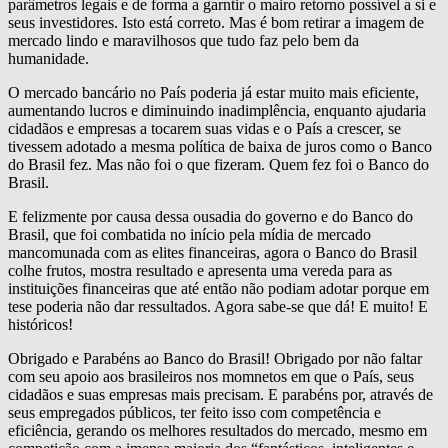
parâmetros legais e de forma a garntir o mairo retorno possível a si e
seus investidores. Isto está correto. Mas é bom retirar a imagem de
mercado lindo e maravilhosos que tudo faz pelo bem da
humanidade.
O mercado bancário no País poderia já estar muito mais eficiente,
aumentando lucros e diminuindo inadimplência, enquanto ajudaria
cidadãos e empresas a tocarem suas vidas e o País a crescer, se
tivessem adotado a mesma política de baixa de juros como o Banco
do Brasil fez. Mas não foi o que fizeram. Quem fez foi o Banco do
Brasil.
E felizmente por causa dessa ousadia do governo e do Banco do
Brasil, que foi combatida no início pela mídia de mercado
mancomunada com as elites financeiras, agora o Banco do Brasil
colhe frutos, mostra resultado e apresenta uma vereda para as
instituições financeiras que até então não podiam adotar porque em
tese poderia não dar ressultados. Agora sabe-se que dá! E muito! E
históricos!
Obrigado e Parabéns ao Banco do Brasil! Obrigado por não faltar
com seu apoio aos brasileiros nos momnetos em que o País, seus
cidadãos e suas empresas mais precisam. E parabéns por, através de
seus empregados públicos, ter feito isso com competência e
eficiência, gerando os melhores resultados do mercado, mesmo em