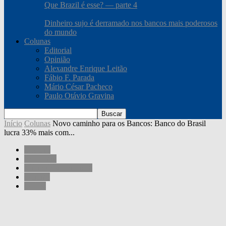
Que Brazil é esse? — parte 4
Dinheiro sujo é derramado nos bancos mais poderosos
do mundo
Colunas
Editorial
Opinião
Alexandre Enrique Leitão
Fábio F. Parada
Mário César Pacheco
Paulo Otávio Gravina
Início
Colunas
Novo caminho para os Bancos: Banco do Brasil
lucra 33% mais com...
Colunas
Economia
Mário César Pacheco
Opinião
Outros