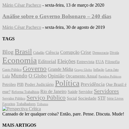
Mário César Pacheco
-
sexta-feira, 13 de março de 2020
Análise sobre o Governo Bolsonaro – 240 dias
Mário César Pacheco
-
sexta-feira, 30 de agosto de 2019
TAGS
Brasil
Blog
Crise
Corrupção
Ciência
Cidadão
Democracia
Dívida
Economia
Eleições
Editorial
Entrevista
EUA
Filosofia
Governo
Grande Mídia
Gasto Público
Inflação
Lava-Jato
Grupo Globo
Mundo
O Globo
Opinião
Orçamento Anual
Lula
Partidos Políticos
Política
Previdência
PIB
Poder Judiciário
Petróleo
Que Brazil é
Servidores
Rio de Janeiro
esse?
Saúde
Servidor
Reforma Trabalhista
Serviço Público
STF
Sociedade
Social
Servidor Público
Série Livros
Favoritos
Trabalhadores
Tributos
Cansado de ler qualquer coisa? Então, pare. Pense. Discuta. Mude!
MAIS ARTIGOS