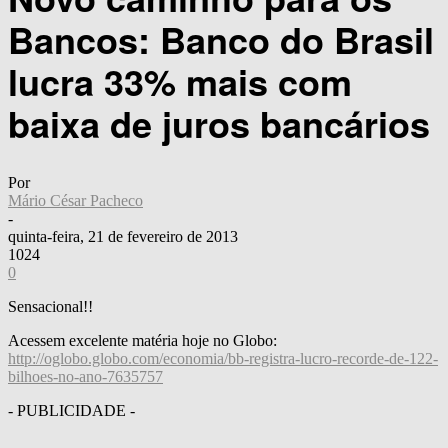
Bancos: Banco do Brasil
lucra 33% mais com
baixa de juros bancários
Por
Mário César Pacheco
-
quinta-feira, 21 de fevereiro de 2013
1024
0
Sensacional!!
Acessem excelente matéria hoje no Globo:
http://oglobo.globo.com/economia/bb-registra-lucro-recorde-de-122-
bilhoes-no-ano-7635757
- PUBLICIDADE -