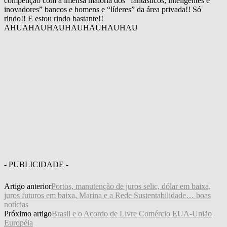
competição com a imensa maioria dos “fantásticos, inteligentes e
inovadores” bancos e homens e “líderes” da área privada!! Só
rindo!! E estou rindo bastante!!
AHUAHAUHAUHAUHAUHAUHAU
- PUBLICIDADE -
Artigo anterior
Portos, manutenção de juros selic, dólar em baixa,
juros futuros em baixa, Marina e a Rede Sustentabilidade… boas
notícias
Próximo artigo
Brasil e o Acordo de Livre Comércio EUA-União
Européia