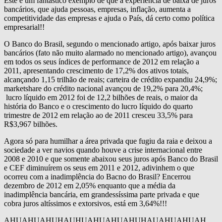
Este é um fantástico exemplo de que a experiência de baixa de juros
bancários, que ajuda pessoas, empresas, inflação, aumenta a
competitividade das empresas e ajuda o País, dá certo como política
empresarial!!
O Banco do Brasil, segundo o mencionado artigo, após baixar juros
bancários (fato não muito alarmado no mencionado artigo), avançou
em todos os seus índices de performance de 2012 em relação a
2011, apresentando crescimento de 17,2% dos ativos totais,
alcançando 1,15 trilhão de reais; carteira de crédito expandiu 24,9%;
marketshare do crédito nacional avançou de 19,2% para 20,4%;
lucro líquido em 2012 foi de 12,2 bilhões de reais, o maior da
história do Banco e o crescimento do lucro líquido do quarto
trimestre de 2012 em relação ao de 2011 cresceu 33,5% para
R$3,967 bilhões.
Agora só para humilhar a área privada que fugiu da raia e deixou a
sociedade a ver navios quando houve a crise internacional entre
2008 e 2010 e que somente abaixou seus juros após Banco do Brasil
e CEF diminuírem os seus em 2011 e 2012, adivinhem o que
ocorreu com a inadimplência do Bacno do Brasil? Encerrou
dezembro de 2012 em 2,05% enquanto que a média da
inadimplência bancária, em grandessíssima parte privada e que
cobra juros altíssimos e extorsivos, está em 3,64%!!!
AHUAHUAHUHAUHUAHUAHUAHUHAUAHUAHUAH