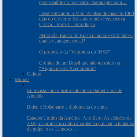
para a saúde do brasileiro; champagne para…
Desmistificando o Mito. Análise de mais de 1000
dias do Governo Bolsonaro pelo Perspectiva
Crítica – Parte I – Introdução
Petrobrás, Banco do Brasil e lucros exorbitantes:
qual a vantagem social?
O propósito da “Vergonha do INSS”
Crônica de um Brasil que não tem sido ou
“Algum desses Aventureiros”
Cultura
Mundo
Entrevista com o historiador João Daniel Lima de
Almeida
Biden e Bolsonaro: a diplomacia do clima
Estados Unidos da América, Ano Zero: As eleições de
2020, os protestos contra a violência policial, a tentativa
de golpe, e os 11 meses…