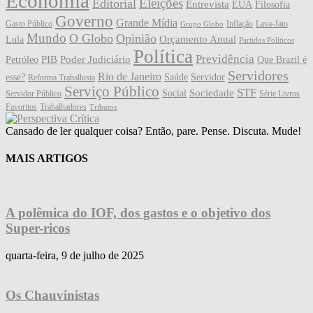
Economia
Eleições
Editorial
Entrevista
EUA
Filosofia
Governo
Grande Mídia
Gasto Público
Inflação
Lava-Jato
Grupo Globo
Mundo
O Globo
Opinião
Orçamento Anual
Lula
Partidos Políticos
Política
Previdência
PIB
Poder Judiciário
Petróleo
Que Brazil é
Servidores
Rio de Janeiro
esse?
Saúde
Servidor
Reforma Trabalhista
Serviço Público
STF
Sociedade
Social
Servidor Público
Série Livros
Favoritos
Trabalhadores
Tributos
Cansado de ler qualquer coisa? Então, pare. Pense. Discuta. Mude!
MAIS ARTIGOS
A polêmica do IOF, dos gastos e o objetivo dos
Super-ricos
quarta-feira, 9 de julho de 2025
Os Chauvinistas