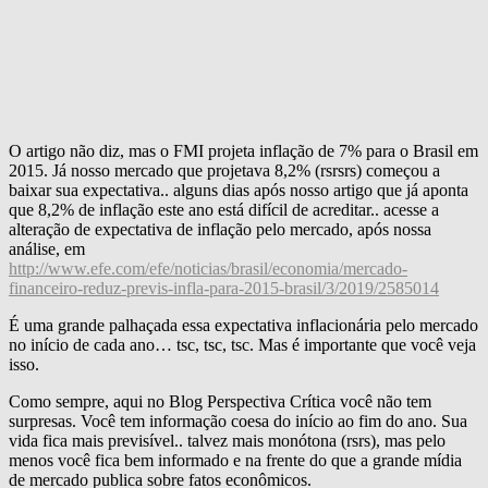
O artigo não diz, mas o FMI projeta inflação de 7% para o Brasil em
2015. Já nosso mercado que projetava 8,2% (rsrsrs) começou a
baixar sua expectativa.. alguns dias após nosso artigo que já aponta
que 8,2% de inflação este ano está difícil de acreditar.. acesse a
alteração de expectativa de inflação pelo mercado, após nossa
análise, em
http://www.efe.com/efe/noticias/brasil/economia/mercado-
financeiro-reduz-previs-infla-para-2015-brasil/3/2019/2585014
É uma grande palhaçada essa expectativa inflacionária pelo mercado
no início de cada ano… tsc, tsc, tsc. Mas é importante que você veja
isso.
Como sempre, aqui no Blog Perspectiva Crítica você não tem
surpresas. Você tem informação coesa do início ao fim do ano. Sua
vida fica mais previsível.. talvez mais monótona (rsrs), mas pelo
menos você fica bem informado e na frente do que a grande mídia
de mercado publica sobre fatos econômicos.