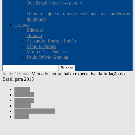
Que Brazil é esse? — parte 4
Dinheiro sujo é derramado nos bancos mais poderosos
do mundo
Colunas
Editorial
Opinião
Alexandre Enrique Leitão
Fábio F. Parada
Mário César Pacheco
Paulo Otávio Gravina
Início
Colunas
Mercado, agora, baixa expectativa da Inflação do
Brasil para 2015
Colunas
Economia
Sociedade
Governo
Mário César Pacheco
Política