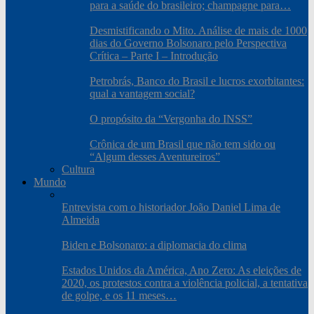
para a saúde do brasileiro; champagne para…
Desmistificando o Mito. Análise de mais de 1000
dias do Governo Bolsonaro pelo Perspectiva
Crítica – Parte I – Introdução
Petrobrás, Banco do Brasil e lucros exorbitantes:
qual a vantagem social?
O propósito da “Vergonha do INSS”
Crônica de um Brasil que não tem sido ou
“Algum desses Aventureiros”
Cultura
Mundo
Entrevista com o historiador João Daniel Lima de
Almeida
Biden e Bolsonaro: a diplomacia do clima
Estados Unidos da América, Ano Zero: As eleições de
2020, os protestos contra a violência policial, a tentativa
de golpe, e os 11 meses…