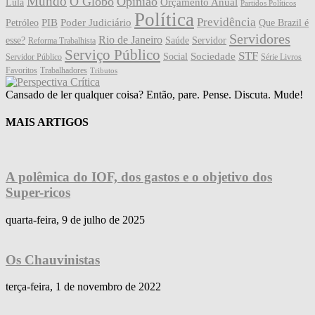
Mundo
O Globo
Opinião
Orçamento Anual
Lula
Partidos Políticos
Política
Previdência
PIB
Poder Judiciário
Petróleo
Que Brazil é
Servidores
Rio de Janeiro
esse?
Saúde
Servidor
Reforma Trabalhista
Serviço Público
STF
Sociedade
Social
Servidor Público
Série Livros
Favoritos
Trabalhadores
Tributos
Cansado de ler qualquer coisa? Então, pare. Pense. Discuta. Mude!
MAIS ARTIGOS
A polêmica do IOF, dos gastos e o objetivo dos
Super-ricos
quarta-feira, 9 de julho de 2025
Os Chauvinistas
terça-feira, 1 de novembro de 2022