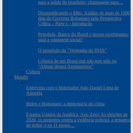
para a saúde do brasileiro; champagne para…
Desmistificando o Mito. Análise de mais de 1000
dias do Governo Bolsonaro pelo Perspectiva
Crítica – Parte I – Introdução
Petrobrás, Banco do Brasil e lucros exorbitantes:
qual a vantagem social?
O propósito da “Vergonha do INSS”
Crônica de um Brasil que não tem sido ou
“Algum desses Aventureiros”
Cultura
Mundo
Entrevista com o historiador João Daniel Lima de
Almeida
Biden e Bolsonaro: a diplomacia do clima
Estados Unidos da América, Ano Zero: As eleições de
2020, os protestos contra a violência policial, a tentativa
de golpe, e os 11 meses…