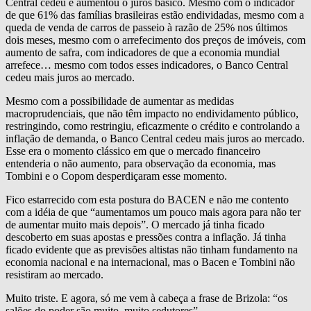
Central cedeu e aumentou o juros básico. Mesmo com o indicador
de que 61% das famílias brasileiras estão endividadas, mesmo com a
queda de venda de carros de passeio à razão de 25% nos últimos
dois meses, mesmo com o arrefecimento dos preços de imóveis, com
aumento de safra, com indicadores de que a economia mundial
arrefece… mesmo com todos esses indicadores, o Banco Central
cedeu mais juros ao mercado.
Mesmo com a possibilidade de aumentar as medidas
macroprudenciais, que não têm impacto no endividamento público,
restringindo, como restringiu, eficazmente o crédito e controlando a
inflação de demanda, o Banco Central cedeu mais juros ao mercado.
Esse era o momento clássico em que o mercado financeiro
entenderia o não aumento, para observação da economia, mas
Tombini e o Copom desperdiçaram esse momento.
Fico estarrecido com esta postura do BACEN e não me contento
com a idéia de que “aumentamos um pouco mais agora para não ter
de aumentar muito mais depois”. O mercado já tinha ficado
descoberto em suas apostas e pressões contra a inflação. Já tinha
ficado evidente que as previsões altistas não tinham fundamento na
economia nacional e na internacional, mas o Bacen e Tombini não
resistiram ao mercado.
Muito triste. E agora, só me vem à cabeça a frase de Brizola: “os
salões do poder são muito, muito sedutores”.