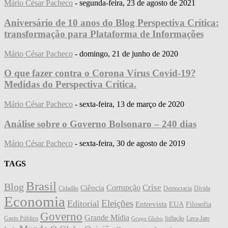
Mário César Pacheco
-
segunda-feira, 23 de agosto de 2021
Aniversário de 10 anos do Blog Perspectiva Crítica:
transformação para Plataforma de Informações
Mário César Pacheco
-
domingo, 21 de junho de 2020
O que fazer contra o Corona Vírus Covid-19?
Medidas do Perspectiva Crítica.
Mário César Pacheco
-
sexta-feira, 13 de março de 2020
Análise sobre o Governo Bolsonaro – 240 dias
Mário César Pacheco
-
sexta-feira, 30 de agosto de 2019
TAGS
Brasil
Blog
Crise
Corrupção
Ciência
Cidadão
Democracia
Dívida
Economia
Eleições
Editorial
Entrevista
EUA
Filosofia
Governo
Grande Mídia
Gasto Público
Inflação
Lava-Jato
Grupo Globo