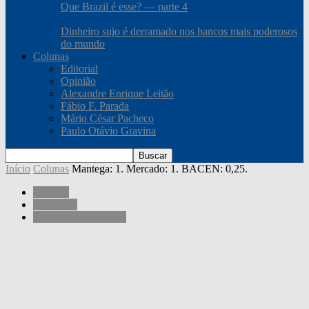
Que Brazil é esse? — parte 4
Dinheiro sujo é derramado nos bancos mais poderosos
do mundo
Colunas
Editorial
Opinião
Alexandre Enrique Leitão
Fábio F. Parada
Mário César Pacheco
Paulo Otávio Gravina
Início
Colunas
Mantega: 1. Mercado: 1. BACEN: 0,25.
Colunas
Economia
Mário César Pacheco