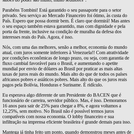
Parabéns Tombini! Está garantido o seu passaporte para o setor
privado. Seu serviço ao Mercado Financeiro foi ótimo, às custa do
País. Espero que possa dormir bem. É claro que dormirá! Mas antes
o seu espaço também estava garantido, mas com dignidade e pela
porta da frente, inclusive na condição de muralha da defesa dos
interesses reais do País. Agora, é isso.
Nós, com uma das melhores, senão a melhor, economia do mundo
atual, com juros somente inferiores à Venezuela!! Com atratividade
por condições econômicas de longo prazo, ou seja, com garantia de
fluxo cambial favorável para o Brasil, e aumentando o apetite
mundial por envio de dólares ao Brasil por praticar as mais altas
taxas de juros reais do mundo. Mais alto do que de todos os países
africanos pobres e asiáticos pobres. Mais alto do que os juros reais
pagos pela Bolívia, Honduras e Suriname. É ridículo.
Eu esperava algo diferente de um Presidente do BACEN que é
funcionário de carreira, servidor público. Mas, é isso. Demoramos
16 anos para sair de 25% para chegar a 8%, e agora voltamos a
12,25%, sem motivo. No Brasil não é possível termos juros
compatíveis com nossa economia. O lobby financeiro e sua
infiltração na imprensa eficiente brasileira é grande demais para isso.
Mantega já tinha feito um ponto, quando demonstrou meses antes de