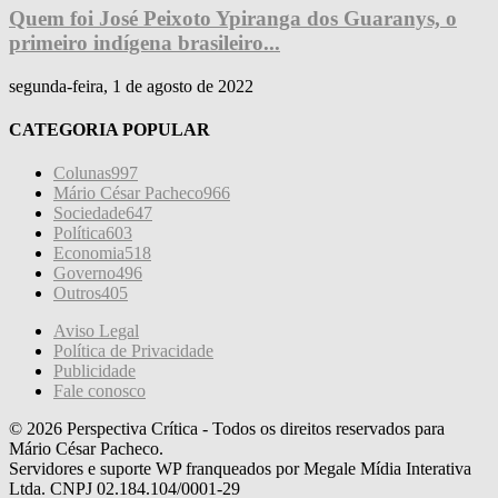
Quem foi José Peixoto Ypiranga dos Guaranys, o
primeiro indígena brasileiro...
segunda-feira, 1 de agosto de 2022
CATEGORIA POPULAR
Colunas
997
Mário César Pacheco
966
Sociedade
647
Política
603
Economia
518
Governo
496
Outros
405
Aviso Legal
Política de Privacidade
Publicidade
Fale conosco
© 2026 Perspectiva Crítica - Todos os direitos reservados para
Mário César Pacheco.
Servidores e suporte WP franqueados por Megale Mídia Interativa
Ltda. CNPJ 02.184.104/0001-29