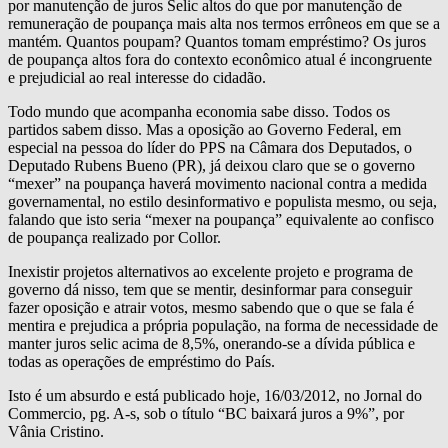
por manutenção de juros Selic altos do que por manutenção de
remuneração de poupança mais alta nos termos errôneos em que se a
mantém. Quantos poupam? Quantos tomam empréstimo? Os juros
de poupança altos fora do contexto econômico atual é incongruente
e prejudicial ao real interesse do cidadão.
Todo mundo que acompanha economia sabe disso. Todos os
partidos sabem disso. Mas a oposição ao Governo Federal, em
especial na pessoa do líder do PPS na Câmara dos Deputados, o
Deputado Rubens Bueno (PR), já deixou claro que se o governo
“mexer” na poupança haverá movimento nacional contra a medida
governamental, no estilo desinformativo e populista mesmo, ou seja,
falando que isto seria “mexer na poupança” equivalente ao confisco
de poupança realizado por Collor.
Inexistir projetos alternativos ao excelente projeto e programa de
governo dá nisso, tem que se mentir, desinformar para conseguir
fazer oposição e atrair votos, mesmo sabendo que o que se fala é
mentira e prejudica a própria população, na forma de necessidade de
manter juros selic acima de 8,5%, onerando-se a dívida pública e
todas as operações de empréstimo do País.
Isto é um absurdo e está publicado hoje, 16/03/2012, no Jornal do
Commercio, pg. A-s, sob o título “BC baixará juros a 9%”, por
Vânia Cristino.