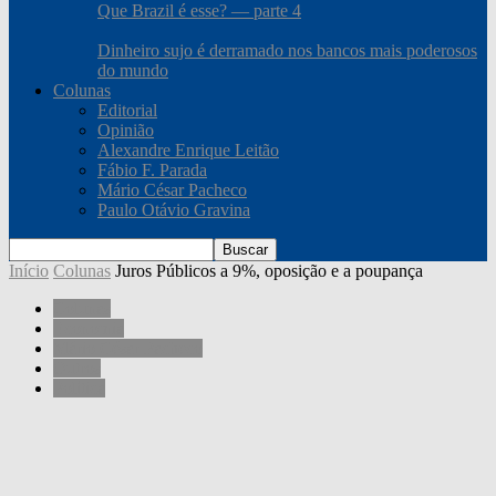
Que Brazil é esse? — parte 4
Dinheiro sujo é derramado nos bancos mais poderosos
do mundo
Colunas
Editorial
Opinião
Alexandre Enrique Leitão
Fábio F. Parada
Mário César Pacheco
Paulo Otávio Gravina
Início
Colunas
Juros Públicos a 9%, oposição e a poupança
Colunas
Economia
Mário César Pacheco
Outros
Política