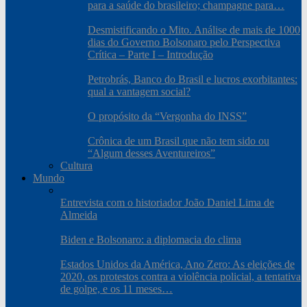
para a saúde do brasileiro; champagne para…
Desmistificando o Mito. Análise de mais de 1000
dias do Governo Bolsonaro pelo Perspectiva
Crítica – Parte I – Introdução
Petrobrás, Banco do Brasil e lucros exorbitantes:
qual a vantagem social?
O propósito da “Vergonha do INSS”
Crônica de um Brasil que não tem sido ou
“Algum desses Aventureiros”
Cultura
Mundo
Entrevista com o historiador João Daniel Lima de
Almeida
Biden e Bolsonaro: a diplomacia do clima
Estados Unidos da América, Ano Zero: As eleições de
2020, os protestos contra a violência policial, a tentativa
de golpe, e os 11 meses…