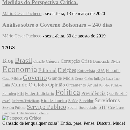
Medidas do Perspectiva Crítica.
Mário César Pacheco
-
sexta-feira, 13 de março de 2020
Análise sobre o Governo Bolsonaro – 240 dias
Mário César Pacheco
-
sexta-feira, 30 de agosto de 2019
TAGS
Brasil
Blog
Crise
Corrupção
Ciência
Cidadão
Democracia
Dívida
Economia
Eleições
Editorial
Entrevista
EUA
Filosofia
Governo
Grande Mídia
Gasto Público
Inflação
Lava-Jato
Grupo Globo
Mundo
O Globo
Opinião
Orçamento Anual
Lula
Partidos Políticos
Política
Previdência
PIB
Poder Judiciário
Petróleo
Que Brazil é
Servidores
Rio de Janeiro
esse?
Saúde
Servidor
Reforma Trabalhista
Serviço Público
STF
Sociedade
Social
Servidor Público
Série Livros
Favoritos
Trabalhadores
Tributos
Cansado de ler qualquer coisa? Então, pare. Pense. Discuta. Mude!