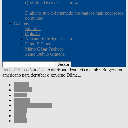
Que Brazil é esse? — parte 4
Dinheiro sujo é derramado nos bancos mais poderosos
do mundo
Colunas
Editorial
Opinião
Alexandre Enrique Leitão
Fábio F. Parada
Mário César Pacheco
Paulo Otávio Gravina
Início
Colunas
Jornalista Americano denuncia manobra do governo
americano para derrubar o governo Dilma...
Colunas
Sociedade
Cultura
Governo
Mário César Pacheco
Mundo
Outros
Política