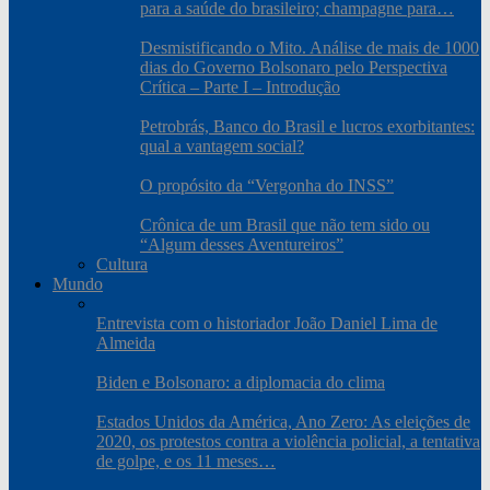
para a saúde do brasileiro; champagne para…
Desmistificando o Mito. Análise de mais de 1000
dias do Governo Bolsonaro pelo Perspectiva
Crítica – Parte I – Introdução
Petrobrás, Banco do Brasil e lucros exorbitantes:
qual a vantagem social?
O propósito da “Vergonha do INSS”
Crônica de um Brasil que não tem sido ou
“Algum desses Aventureiros”
Cultura
Mundo
Entrevista com o historiador João Daniel Lima de
Almeida
Biden e Bolsonaro: a diplomacia do clima
Estados Unidos da América, Ano Zero: As eleições de
2020, os protestos contra a violência policial, a tentativa
de golpe, e os 11 meses…