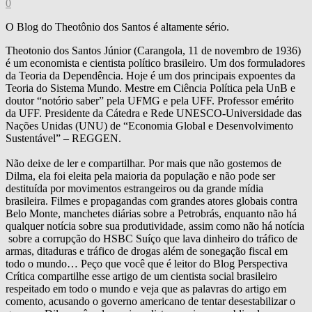
0
O Blog do Theotônio dos Santos é altamente sério.
Theotonio dos Santos Júnior (Carangola, 11 de novembro de 1936)
é um economista e cientista político brasileiro. Um dos formuladores
da Teoria da Dependência. Hoje é um dos principais expoentes da
Teoria do Sistema Mundo. Mestre em Ciência Política pela UnB e
doutor “notório saber” pela UFMG e pela UFF. Professor emérito
da UFF. Presidente da Cátedra e Rede UNESCO-Universidade das
Nações Unidas (UNU) de “Economia Global e Desenvolvimento
Sustentável” – REGGEN.
Não deixe de ler e compartilhar. Por mais que não gostemos de
Dilma, ela foi eleita pela maioria da população e não pode ser
destituída por movimentos estrangeiros ou da grande mídia
brasileira. Filmes e propagandas com grandes atores globais contra
Belo Monte, manchetes diárias sobre a Petrobrás, enquanto não há
qualquer notícia sobre sua produtividade, assim como não há notícia
sobre a corrupção do HSBC Suíço que lava dinheiro do tráfico de
armas, ditaduras e tráfico de drogas além de sonegação fiscal em
todo o mundo… Peço que você que é leitor do Blog Perspectiva
Crítica compartilhe esse artigo de um cientista social brasileiro
respeitado em todo o mundo e veja que as palavras do artigo em
comento, acusando o governo americano de tentar desestabilizar o