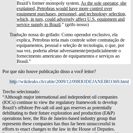
Brazil’s former monopoly system.
As the sole operator, she
explained, Petrobras would have more control over
equipment purchases, personnel, and technology selection,
which, in turn, could adversely affect U.S. equipment and
service supply to Brazil
.” (grifo nosso)
Tradução nossa do grifado: Como operador exclusivo, ela
explica, Petrobras teria mais controle sobre contratação de
equipamentos, pessoal e seleção de tecnologia, o que, por
sua vez, poderia afetar adversamente/prejudicialmente o
fornecimento americano de equipamentos e serviços ao
Brasil.”
Por que não houve publicação disso a você leitor?
http://wikileaks.ch/cable/2009/12/09RIODEJANEIRO369.html
Trecho selecionado:
“Although major international and independent oil companies
(IOCs) continue to view the regulatory framework to develop
Brazil’s offshore Pre-salt oil and gas reserves as potentially
debilitating to their future exploration and production (E&P)
operations here, the Rio de Janeiro-based industry group that
represents these companies has thus far been unsuccessful in
efforts to enact changes to the law in the House of Deputies.