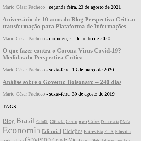
Mário César Pacheco
-
segunda-feira, 23 de agosto de 2021
Aniversário de 10 anos do Blog Perspectiva Crítica:
transformação para Plataforma de Informações
Mário César Pacheco
-
domingo, 21 de junho de 2020
O que fazer contra o Corona Vírus Covid-19?
Medidas do Perspectiva Crítica.
Mário César Pacheco
-
sexta-feira, 13 de março de 2020
Análise sobre o Governo Bolsonaro – 240 dias
Mário César Pacheco
-
sexta-feira, 30 de agosto de 2019
TAGS
Brasil
Blog
Crise
Corrupção
Ciência
Cidadão
Democracia
Dívida
Economia
Eleições
Editorial
Entrevista
EUA
Filosofia
Governo
Grande Mídia
Gasto Público
Inflação
Lava-Jato
Grupo Globo