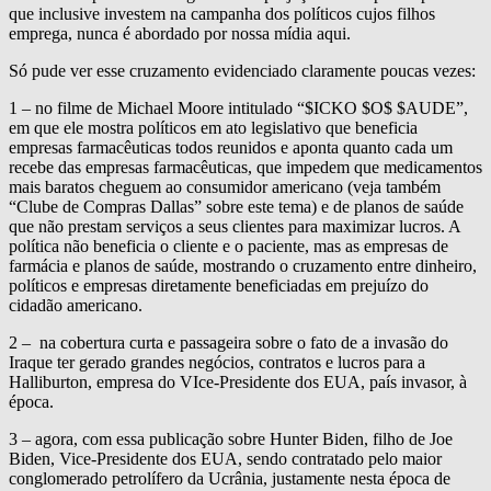
que inclusive investem na campanha dos políticos cujos filhos
emprega, nunca é abordado por nossa mídia aqui.
Só pude ver esse cruzamento evidenciado claramente poucas vezes:
1 – no filme de Michael Moore intitulado “$ICKO $O$ $AUDE”,
em que ele mostra políticos em ato legislativo que beneficia
empresas farmacêuticas todos reunidos e aponta quanto cada um
recebe das empresas farmacêuticas, que impedem que medicamentos
mais baratos cheguem ao consumidor americano (veja também
“Clube de Compras Dallas” sobre este tema) e de planos de saúde
que não prestam serviços a seus clientes para maximizar lucros. A
política não beneficia o cliente e o paciente, mas as empresas de
farmácia e planos de saúde, mostrando o cruzamento entre dinheiro,
políticos e empresas diretamente beneficiadas em prejuízo do
cidadão americano.
2 – na cobertura curta e passageira sobre o fato de a invasão do
Iraque ter gerado grandes negócios, contratos e lucros para a
Halliburton, empresa do VIce-Presidente dos EUA, país invasor, à
época.
3 – agora, com essa publicação sobre Hunter Biden, filho de Joe
Biden, Vice-Presidente dos EUA, sendo contratado pelo maior
conglomerado petrolífero da Ucrânia, justamente nesta época de