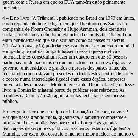
guerra com a Rússia em que os EUA também estão pelnamente
presentes.
4 – E no livro “A Trilateral”, publicado no Brasil em 1979 em única,
e não repetida até hoje, edição, em que Theotonio dos Santos em
companhia de Noam Chomsky e Hugo Asmman, dois cientistas
sociais americanos, debulham relatórios da Comissão Trilateral que
eram publicados em que se discutiam como os países trilaterais
(EUA-Europa-Japão) poderiam se assenhorear do mercado mundial
e impedir que outros compartilhassem dessa riqueza efetiva e
potencial. Eles conseguiram fazer um quadro em que 50 pessoas
participavam de não mais do que umas trinta comissões, órgãos de
governo, universidades e grandes empresas dos países trilaterais,
mostrando como estavam presentes em todos estes centros de poder
e coesos numa interrelação figadal entre esses órgãos, empresas,
universidades e pessoas. Muito interessante. Depois da edição desse
livro, a Comissão trilateral parou de publicar seus relatórios. As
reuniões da Comissão são agora a portas fechadas e sem acesso
público.
Eu pergunto: Por que esse tipo de informação não chega a você?
Por que nossa grande mídia, gigantesca, altamente competente e
profissional não publica isso para você? Por que as grandes
realizações de servidores públicos brasileiros restam incógnitas? A
Marinha, por exemplo, costruiu o melhor motor nuclear do mundo e