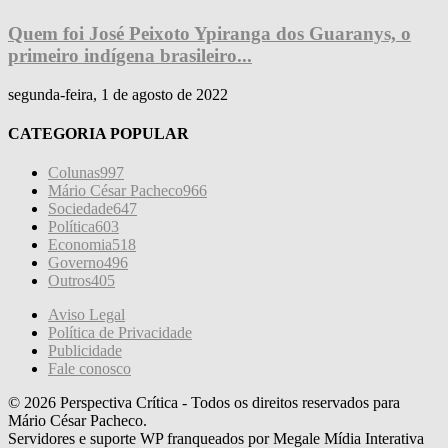
Quem foi José Peixoto Ypiranga dos Guaranys, o
primeiro indígena brasileiro...
segunda-feira, 1 de agosto de 2022
CATEGORIA POPULAR
Colunas
997
Mário César Pacheco
966
Sociedade
647
Política
603
Economia
518
Governo
496
Outros
405
Aviso Legal
Política de Privacidade
Publicidade
Fale conosco
© 2026 Perspectiva Crítica - Todos os direitos reservados para
Mário César Pacheco.
Servidores e suporte WP franqueados por Megale Mídia Interativa