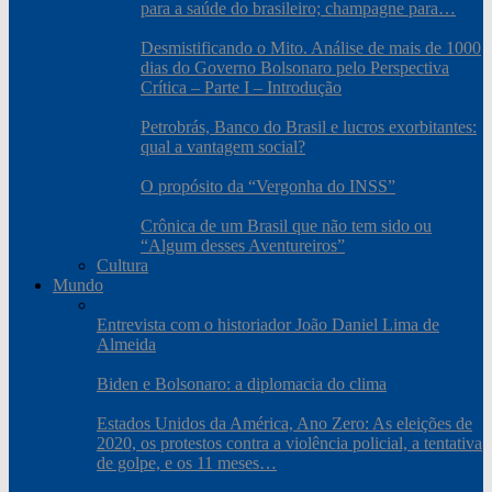
para a saúde do brasileiro; champagne para…
Desmistificando o Mito. Análise de mais de 1000
dias do Governo Bolsonaro pelo Perspectiva
Crítica – Parte I – Introdução
Petrobrás, Banco do Brasil e lucros exorbitantes:
qual a vantagem social?
O propósito da “Vergonha do INSS”
Crônica de um Brasil que não tem sido ou
“Algum desses Aventureiros”
Cultura
Mundo
Entrevista com o historiador João Daniel Lima de
Almeida
Biden e Bolsonaro: a diplomacia do clima
Estados Unidos da América, Ano Zero: As eleições de
2020, os protestos contra a violência policial, a tentativa
de golpe, e os 11 meses…