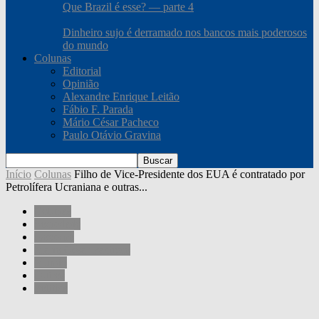
Que Brazil é esse? — parte 4
Dinheiro sujo é derramado nos bancos mais poderosos
do mundo
Colunas
Editorial
Opinião
Alexandre Enrique Leitão
Fábio F. Parada
Mário César Pacheco
Paulo Otávio Gravina
Início
Colunas
Filho de Vice-Presidente dos EUA é contratado por
Petrolífera Ucraniana e outras...
Colunas
Sociedade
Governo
Mário César Pacheco
Mundo
Outros
Política