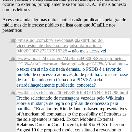
ocorre no exterior, principlamente se for nos EUA.. é mais honesto
com os leitores.
Acessem ainda algumas outras notícias não publicadas pela grande
mídia mas de interesse público na lista com que JOtaELe nos
presenteou:
http://mais.uol.com.br/view/cphaa0gl2x8r/filho-do-
vicepresidente-dos-eua-e-expulso-da-marinha-
04020C9B3272CC915326
– não mais acessível
http://www.brasil247.com/pt/247/brasil/93008/Serra-prometeu-
%C3%A0-Chevron-mudar-regras-do-pr%C3%A9-sal.htm
–
o texto em si não diz nada demais.. o PSDB é a favor do
modelo de concessão ao invés do de partilha… mas se fosse
de Lula falando com Cuba ou a PDVSA seria
estardalhaçadamente publicado, concorda?
http://wikileaks.ch/cable/2009/08/09RIODEJANEIRO288.html
Trecho selecionado de mensagens vazadas pelo Wikileaks
sobre a mudança de regra do pré-sal de concessão para
partilha: “
Reaction by Rio de Janeiro-based representatives
of American oil companies to the possibility of Petrobras as
the sole operator is mixed. Exxon Mobile’s External
Relations Director Carla Lacerda, told Rio FCS officer on
August 10 the proposed model constituted a reversion to