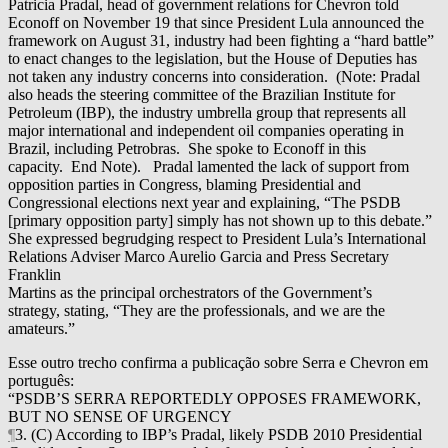
Patricia Pradal, head of government relations for Chevron told
Econoff on November 19 that since President Lula announced the
framework on August 31, industry had been fighting a “hard battle”
to enact changes to the legislation, but the House of Deputies has
not taken any industry concerns into consideration. (Note: Pradal
also heads the steering committee of the Brazilian Institute for
Petroleum (IBP), the industry umbrella group that represents all
major international and independent oil companies operating in
Brazil, including Petrobras. She spoke to Econoff in this
capacity. End Note). Pradal lamented the lack of support from
opposition parties in Congress, blaming Presidential and
Congressional elections next year and explaining, “The PSDB
[primary opposition party] simply has not shown up to this debate.”
She expressed begrudging respect to President Lula’s International
Relations Adviser Marco Aurelio Garcia and Press Secretary
Franklin
Martins as the principal orchestrators of the Government’s
strategy, stating, “They are the professionals, and we are the
amateurs.”
Esse outro trecho confirma a publicação sobre Serra e Chevron em
português:
“PSDB’S SERRA REPORTEDLY OPPOSES FRAMEWORK,
BUT NO SENSE OF URGENCY
¶
3. (C) According to IBP’s Pradal, likely PSDB 2010 Presidential