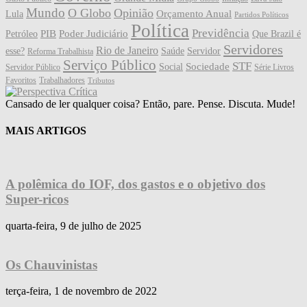
Mundo
O Globo
Opinião
Orçamento Anual
Lula
Partidos Políticos
Política
Previdência
PIB
Poder Judiciário
Petróleo
Que Brazil é
Servidores
Rio de Janeiro
esse?
Saúde
Servidor
Reforma Trabalhista
Serviço Público
STF
Sociedade
Social
Servidor Público
Série Livros
Favoritos
Trabalhadores
Tributos
Cansado de ler qualquer coisa? Então, pare. Pense. Discuta. Mude!
MAIS ARTIGOS
A polêmica do IOF, dos gastos e o objetivo dos
Super-ricos
quarta-feira, 9 de julho de 2025
Os Chauvinistas
terça-feira, 1 de novembro de 2022