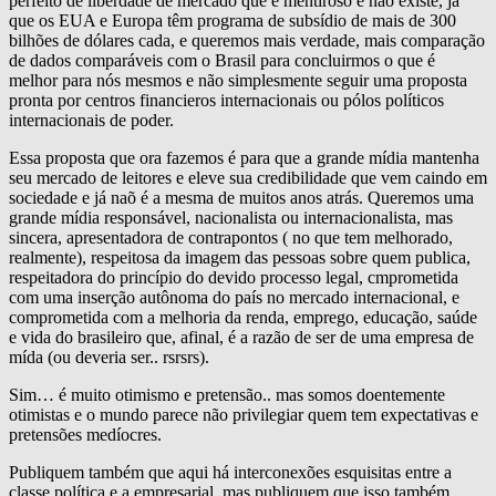
perfeito de liberdade de mercado que é mentiroso e não existe, já
que os EUA e Europa têm programa de subsídio de mais de 300
bilhões de dólares cada, e queremos mais verdade, mais comparação
de dados comparáveis com o Brasil para concluirmos o que é
melhor para nós mesmos e não simplesmente seguir uma proposta
pronta por centros financieros internacionais ou pólos políticos
internacionais de poder.
Essa proposta que ora fazemos é para que a grande mídia mantenha
seu mercado de leitores e eleve sua credibilidade que vem caindo em
sociedade e já naõ é a mesma de muitos anos atrás. Queremos uma
grande mídia responsável, nacionalista ou internacionalista, mas
sincera, apresentadora de contrapontos ( no que tem melhorado,
realmente), respeitosa da imagem das pessoas sobre quem publica,
respeitadora do princípio do devido processo legal, cmprometida
com uma inserção autônoma do país no mercado internacional, e
comprometida com a melhoria da renda, emprego, educação, saúde
e vida do brasileiro que, afinal, é a razão de ser de uma empresa de
mída (ou deveria ser.. rsrsrs).
Sim… é muito otimismo e pretensão.. mas somos doentemente
otimistas e o mundo parece não privilegiar quem tem expectativas e
pretensões medíocres.
Publiquem também que aqui há interconexões esquisitas entre a
classe política e a empresarial, mas publiquem que isso também