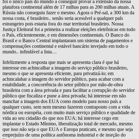
foi o único país do mundo a conseguir provar a extensão da nossa
platafora continental além de 17 milhas para as 200 milhas atuais. A
Rússia não conseguiu fazer o mesmo. Agora o Pré-sal, a 300 km da
nossa costa, é brasileiro.. senão seria acessível a qualquer país
estrangeiro pois estaria fora do mar territorial brasileiro. Nossa
Justiça Eleitoral foi a primeira a realizar eleições eletrônicas em todo
o País, eficientemente, e em dimensões continentais. O Banco do
Brasil e o Banco Central implantaram um sistema de pagamentos e
compensações continental e estável bancário invejado em todo o
mundo.. infindável a lista…
Infelizmente a resposta que mais se apresenta clara é que há
interesse em achincalhar a imagem do serviço público brasileiro,
mesmo o que se apresenta eficiente, para privatizá-lo; em
achincalahar a imagem do servidor público, para acabar com a
estabilidade, a concorrência do setor público por mão-de-obra
brasileira com a área privada e para facilitar a corrupção do servidor
público que fiscaliza e pune a área privada; há interesse em não
manchar a imagem dos EUA como modelo para nosso país a
qualquer custo, sem nem mesmo fazerem contraponto com a vida
nórdica ou européia, com muito mais serviço público e qualidade de
vida ao seu cidadão do que nos EUA; há interesse cego em
implantar o Estado Mínimo, liberalização total de mercado, mesmo
que isso não seja o que EUA e Europa praticam, e mesmo que seja
emprejuízo de uma política autônoma industrial e de insrção do