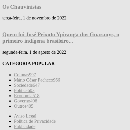
Os Chauvinistas
terça-feira, 1 de novembro de 2022
Quem foi José Peixoto Ypiranga dos Guaranys, o
primeiro indígena brasileiro...
segunda-feira, 1 de agosto de 2022
CATEGORIA POPULAR
Colunas
997
Mário César Pacheco
966
Sociedade
647
Política
603
Economia
518
Governo
496
Outros
405
Aviso Legal
Política de Privacidade
Publicidade