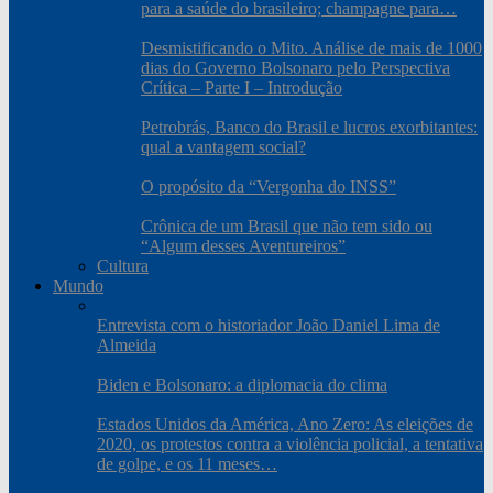
para a saúde do brasileiro; champagne para…
Desmistificando o Mito. Análise de mais de 1000
dias do Governo Bolsonaro pelo Perspectiva
Crítica – Parte I – Introdução
Petrobrás, Banco do Brasil e lucros exorbitantes:
qual a vantagem social?
O propósito da “Vergonha do INSS”
Crônica de um Brasil que não tem sido ou
“Algum desses Aventureiros”
Cultura
Mundo
Entrevista com o historiador João Daniel Lima de
Almeida
Biden e Bolsonaro: a diplomacia do clima
Estados Unidos da América, Ano Zero: As eleições de
2020, os protestos contra a violência policial, a tentativa
de golpe, e os 11 meses…