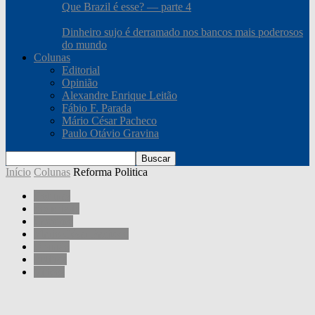
Que Brazil é esse? — parte 4
Dinheiro sujo é derramado nos bancos mais poderosos
do mundo
Colunas
Editorial
Opinião
Alexandre Enrique Leitão
Fábio F. Parada
Mário César Pacheco
Paulo Otávio Gravina
Início
Colunas
Reforma Politica
Colunas
Sociedade
Governo
Mário César Pacheco
Opinião
Política
Videos