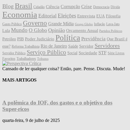
Brasil
Blog
Crise
Corrupção
Ciência
Cidadão
Democracia
Dívida
Economia
Eleições
Editorial
Entrevista
EUA
Filosofia
Governo
Grande Mídia
Gasto Público
Inflação
Lava-Jato
Grupo Globo
Mundo
O Globo
Opinião
Orçamento Anual
Lula
Partidos Políticos
Política
Previdência
PIB
Poder Judiciário
Petróleo
Que Brazil é
Servidores
Rio de Janeiro
esse?
Saúde
Servidor
Reforma Trabalhista
Serviço Público
STF
Sociedade
Social
Servidor Público
Série Livros
Favoritos
Trabalhadores
Tributos
Cansado de ler qualquer coisa? Então, pare. Pense. Discuta. Mude!
MAIS ARTIGOS
A polêmica do IOF, dos gastos e o objetivo dos
Super-ricos
quarta-feira, 9 de julho de 2025