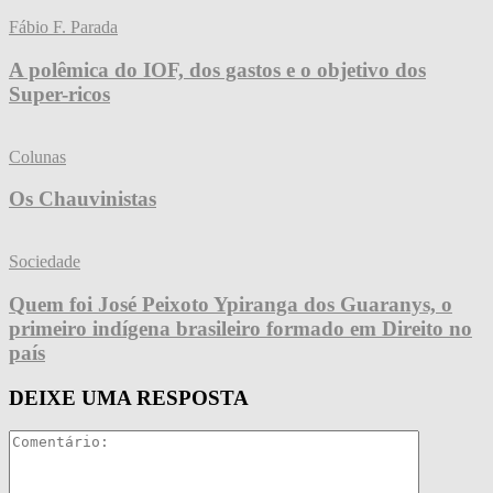
Fábio F. Parada
A polêmica do IOF, dos gastos e o objetivo dos
Super-ricos
Colunas
Os Chauvinistas
Sociedade
Quem foi José Peixoto Ypiranga dos Guaranys, o
primeiro indígena brasileiro formado em Direito no
país
DEIXE UMA RESPOSTA