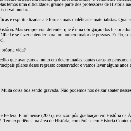
Mas temos uma dificuldade: grande parte dos professores de História n
isso vai mudar.
ticas e espiritualizadas até formas mais dialéticas e materialistas. Qual 
História. Mas sempre vou defender que é uma obrigação dos historiadore
 Difícil é se fazer entender para um número maior de pessoas. Então, se
el.
 própria vida?
dito que avançamos muito em determinadas pautas caras ao pensamento
incipais pilares desse regresso conservador e vamos levar alguns anos
Muita coisa boa sendo gravada. Não podemos nos deixar abater nesses t
de Federal Fluminense (2005), realizou pós-graduação em História da
 Tem experiência na área de História, com ênfase em História Contempo