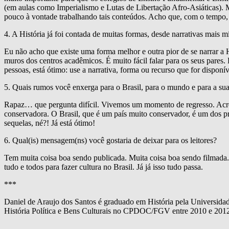
(em aulas como Imperialismo e Lutas de Libertação Afro-Asiáticas). 
pouco à vontade trabalhando tais conteúdos. Acho que, com o tempo, 
4. A História já foi contada de muitas formas, desde narrativas mais mí
Eu não acho que existe uma forma melhor e outra pior de se narrar a 
muros dos centros acadêmicos. É muito fácil falar para os seus pares.
pessoas, está ótimo: use a narrativa, forma ou recurso que for disponív
5. Quais rumos você enxerga para o Brasil, para o mundo e para a sua
Rapaz… que pergunta difícil. Vivemos um momento de regresso. Acre
conservadora. O Brasil, que é um país muito conservador, é um dos pr
sequelas, né?! Já está ótimo!
6. Qual(is) mensagem(ns) você gostaria de deixar para os leitores?
Tem muita coisa boa sendo publicada. Muita coisa boa sendo filmada. 
tudo e todos para fazer cultura no Brasil. Já já isso tudo passa.
***
Daniel de Araujo dos Santos é graduado em História pela Universida
História Política e Bens Culturais no CPDOC/FGV entre 2010 e 2012.