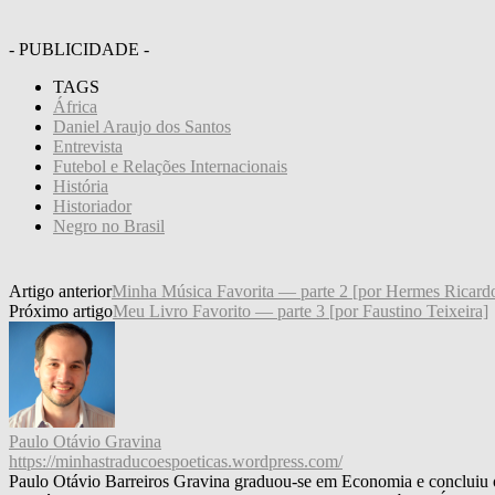
- PUBLICIDADE -
TAGS
África
Daniel Araujo dos Santos
Entrevista
Futebol e Relações Internacionais
História
Historiador
Negro no Brasil
Artigo anterior
Minha Música Favorita — parte 2 [por Hermes Ricard
Próximo artigo
Meu Livro Favorito — parte 3 [por Faustino Teixeira]
Paulo Otávio Gravina
https://minhastraducoespoeticas.wordpress.com/
Paulo Otávio Barreiros Gravina graduou-se em Economia e concluiu o m