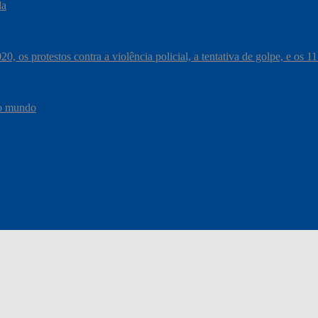
da
, os protestos contra a violência policial, a tentativa de golpe, e os 
do mundo