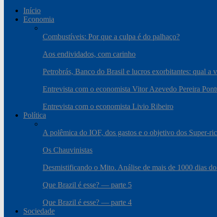
Início
Economia
Combustíveis: Por que a culpa é do palhaço?
Aos endividados, com carinho
Petrobrás, Banco do Brasil e lucros exorbitantes: qual a 
Entrevista com o economista Vitor Azevedo Pereira Pont
Entrevista com o economista Livio Ribeiro
Política
A polêmica do IOF, dos gastos e o objetivo dos Super-ri
Os Chauvinistas
Desmistificando o Mito. Análise de mais de 1000 dias do
Que Brazil é esse? — parte 5
Que Brazil é esse? — parte 4
Sociedade