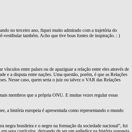
ndo no terceiro ano, fiquei muito admirado com a trajetória do
-vestibular também. Acho que tive boas fontes de inspiração. : )
vínculos entre países ou de apaziguar a relação entre eles através de
de e a disputa entre nações. Uma questão, porém, é que as Relações
ses. Nesse caso, quem seria o juiz ou talvez o VAR das Relações
ais membros que a própria ONU. E muitas vezes regular essas
pre, a história europeia é apresentada como representando o mundo
ura negra brasileira e o negro na formação da sociedade nacional”, foi
em seus currículos, deixando de ser um apêndice na história europeia