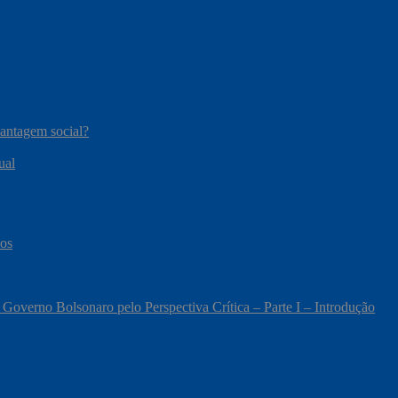
vantagem social?
ual
cos
 Governo Bolsonaro pelo Perspectiva Crítica – Parte I – Introdução