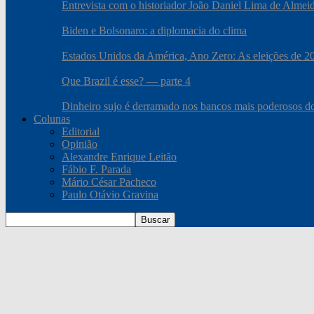
Entrevista com o historiador João Daniel Lima de Almei
Biden e Bolsonaro: a diplomacia do clima
Estados Unidos da América, Ano Zero: As eleições de 2020
Que Brazil é esse? — parte 4
Dinheiro sujo é derramado nos bancos mais poderosos 
Colunas
Editorial
Opinião
Alexandre Enrique Leitão
Fábio F. Parada
Mário César Pacheco
Paulo Otávio Gravina