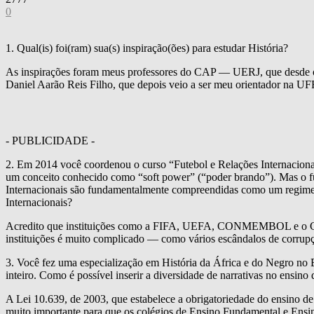
0
1. Qual(is) foi(ram) sua(s) inspiração(ões) para estudar História?
As inspirações foram meus professores do CAP ― UERJ, que desde o in
Daniel Aarão Reis Filho, que depois veio a ser meu orientador na UFF
- PUBLICIDADE -
2. Em 2014 você coordenou o curso “Futebol e Relações Internacionais”
um conceito conhecido como “soft power” (“poder brando”). Mas o fut
Internacionais são fundamentalmente compreendidas como um regime a
Internacionais?
Acredito que instituições como a FIFA, UEFA, CONMEMBOL e o COI,
instituições é muito complicado ― como vários escândalos de corrup
3. Você fez uma especialização em História da África e do Negro no B
inteiro. Como é possível inserir a diversidade de narrativas no ensino 
A Lei 10.639, de 2003, que estabelece a obrigatoriedade do ensino de “
muito importante para que os colégios de Ensino Fundamental e Ensin