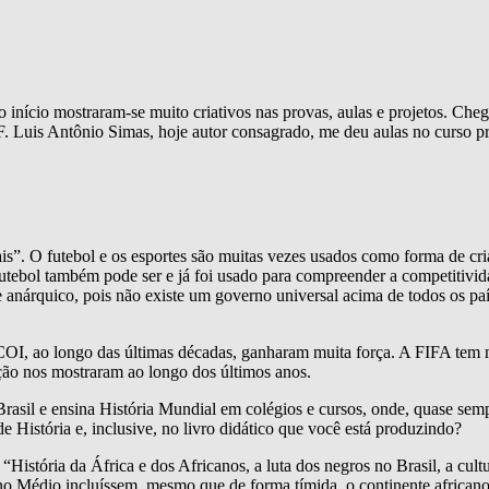
ício mostraram-se muito criativos nas provas, aulas e projetos. Chega
. Luis Antônio Simas, hoje autor consagrado, me deu aulas no curso pré
. O futebol e os esportes são muitas vezes usados como forma de criar 
ebol também pode ser e já foi usado para compreender a competitivida
nárquico, pois não existe um governo universal acima de todos os paí
 ao longo das últimas décadas, ganharam muita força. A FIFA tem m
ção nos mostraram ao longo dos últimos anos.
rasil e ensina História Mundial em colégios e cursos, onde, quase sem
de História e, inclusive, no livro didático que você está produzindo?
História da África e dos Africanos, a luta dos negros no Brasil, a cult
o Médio incluíssem, mesmo que de forma tímida, o continente africano 