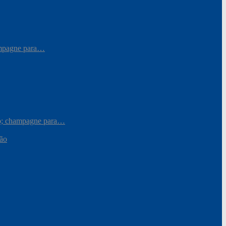
hampagne para…
iro; champagne para…
ção