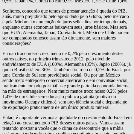
0,5%, Japão 1%, Coréia do Sul 0,9%, México, 1,3% e Chile 1,4%.
Senhores, concordo que temos de prestar atenção à queda do PIB,
aliás, muito prejudicado pelo apoio dado pelo Globo, pelo mercado
e pela Míriam à manutenção de juros selic altos por tempo demais,
enquanto outras economias baixavam seus juros básicos. Mas será
que EUA, Alemanha, Japão, Coréia do Sul, México e Chile podem
ser comparados conosco assim tão diretamente, sem maiores
considerações?
Eu não troco nosso crescimeno de 0,2% pelo crescimento destes
outros países, no primeiro trimestrede 2012, pelo nível de
endividamento de EUA (100%), Alemanha (85%), Japão (200%), já
que o Brasil está em 36%. Também não troco os 0,2% do Brasil por
uma Coréia do Sul sem previdência social. Ou por um México
sendo mero entreposto comercial americano e em convulsão social,
praticamente tomado por máfias e grande parte da economia interna
na mão de estrangeiros. Nem muito menos troco nosso 0,2% pelos
1,4% de um Chile sem educação pública gratuita (motivo do
movimento Occupy chileno), sem previdência social e dependente
de exportação praticamente de um único produto mineral.
Então, é importante vermos a qualidade do crescimento do Brasil em
relação ao crescimentodo PIB desses outros países. Vamos assim
tentando mostrar a vocês que o clima de descontrole que a mídia
está propagandeando sobre a política econômica brasileira, eu não