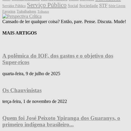
Serviço Público
STF
Sociedade
Social
Servidor Público
Série Livros
Favoritos
Trabalhadores
Tributos
Cansado de ler qualquer coisa? Então, pare. Pense. Discuta. Mude!
MAIS ARTIGOS
A polêmica do IOF, dos gastos e o objetivo dos
Super-ricos
quarta-feira, 9 de julho de 2025
Os Chauvinistas
terça-feira, 1 de novembro de 2022
Quem foi José Peixoto Ypiranga dos Guaranys, o
primeiro indígena brasileiro...