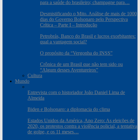
para a saúde do brasileiro; champagne para…
Desmistificando o Mito. Análise de mais de 1000
dias do Governo Bolsonaro pelo Perspectiva
Crítica – Parte I – Introdução
Petrobrás, Banco do Brasil e lucros exorbitantes:
qual a vantagem social?
O propósito da “Vergonha do INSS”
Crônica de um Brasil que não tem sido ou
“Algum desses Aventureiros”
Cultura
Mundo
Entrevista com o historiador João Daniel Lima de
Almeida
Biden e Bolsonaro: a diplomacia do clima
Estados Unidos da América, Ano Zero: As eleições de
2020, os protestos contra a violência policial, a tentativa
de golpe, e os 11 meses…