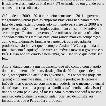
Brasil teve cresimento de PIB em 7,5% estimulando em grande parte
o consumo (mas não só).
O fato de em 2009 a 2010 e primeiro semestre de 2011 o governo
ter garantido verbas para as empresas brasileiras não pararem por
falta de capital externo congelado no mundo pela crise de 2008 já é
prova de que não houve simples estímulo ao consumo. Mantiveram-
se empregos. E, sim, o governo pôde utilizar-se do ainda não alto
endividamento das famílias brasileiras (ainda mais em comparação
com o endividamento familiar estrangeiro), pois não adianta
produzir se não houver quem compre. Assim, PAC e a garantia de
financiamento à aquisição de carros e imóveis moveu o governo e o
País. E isso não foi errado e nem “mágica”. Isso foi o que devia ser
feito.
Agora, dando curso a um movimento que não contou com o apoio
do mercado nem da Miriam, desde julho de 2011, a queda de juros
Selic, foi seguido do ataque do governo a juros bancários (hoje em
queda) e novamente estímulo a consumo e produção de carros e
imóveis, mas o apelo ao consumo não poderia ter o mesmo potencial
de turbinar a economia porque as famílias estão endividadas. Isso já
tinha sido dito pelo Blog há meses. Sim, o efeito não será o mesmo,
mas não está totalmente errado tentar, pois isso demonstra aos
investidores que o País apóia a produção.