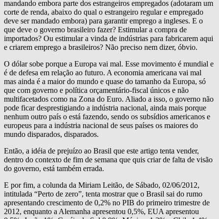
mandando embora parte dos estrangeiros empregados (adotaram um
corte de renda, abaixo do qual o estrangeiro regular e empregado
deve ser mandado embora) para garantir emprego a ingleses. E o
que deve o governo brasileiro fazer? Estimular a compra de
importados? Ou estimular a vinda de indústrias para fabricarem aqui
e criarem emprego a brasileiros? Não preciso nem dizer, óbvio.
O dólar sobe porque a Europa vai mal. Esse movimento é mundial e
é de defesa em relação ao futuro. A economia americana vai mal
mas ainda é a maior do mundo e quase do tamanho da Europa, só
que com governo e política orçamentário-fiscal únicos e não
multifacetados como na Zona do Euro. Aliado a isso, o governo não
pode ficar desprestigiando a indústria nacional, ainda mais porque
nenhum outro país o está fazendo, sendo os subsídios americanos e
europeus para a indústria nacional de seus países os maiores do
mundo disparados, disparados.
Então, a idéia de prejuízo ao Brasil que este artigo tenta vender,
dentro do contexto de fim de semana que quis criar de falta de visão
do governo, está também errada.
E por fim, a colunda da Miriam Leitão, de Sábado, 02/06/2012,
intitulada “Perto de zero”, tenta mostrar que o Brasil sai do rumo
apresentando crescimento de 0,2% no PIB do primeiro trimestre de
2012, enquanto a Alemanha apresentou 0,5%, EUA apresentou