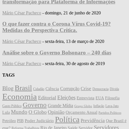
transformação para Plataforma de Informações
Mário César Pacheco
-
domingo, 21 de junho de 2020
O que fazer contra o Corona Vírus Covid-19?
Medidas do Perspectiva Crítica.
Mário César Pacheco
-
sexta-feira, 13 de março de 2020
Análise sobre o Governo Bolsonaro – 240 dias
Mário César Pacheco
-
sexta-feira, 30 de agosto de 2019
TAGS
Brasil
Blog
Crise
Corrupção
Ciência
Cidadão
Democracia
Dívida
Economia
Eleições
Editorial
Entrevista
EUA
Filosofia
Governo
Grande Mídia
Gasto Público
Inflação
Lava-Jato
Grupo Globo
Mundo
O Globo
Opinião
Orçamento Anual
Lula
Partidos Políticos
Política
Previdência
PIB
Poder Judiciário
Petróleo
Que Brazil é
Servidores
Rio de Janeiro
esse?
Saúde
Servidor
Reforma Trabalhista