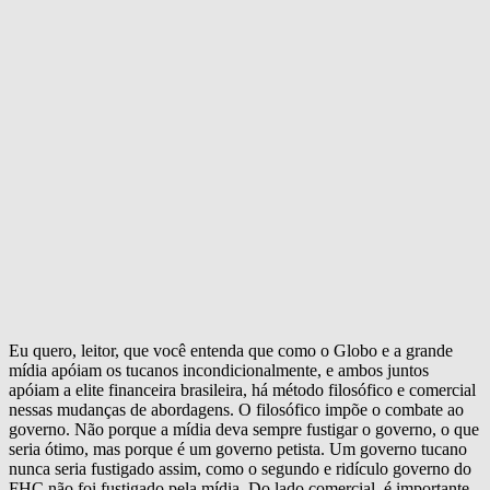
Eu quero, leitor, que você entenda que como o Globo e a grande
mídia apóiam os tucanos incondicionalmente, e ambos juntos
apóiam a elite financeira brasileira, há método filosófico e comercial
nessas mudanças de abordagens. O filosófico impõe o combate ao
governo. Não porque a mídia deva sempre fustigar o governo, o que
seria ótimo, mas porque é um governo petista. Um governo tucano
nunca seria fustigado assim, como o segundo e ridículo governo do
FHC não foi fustigado pela mídia. Do lado comercial, é importante