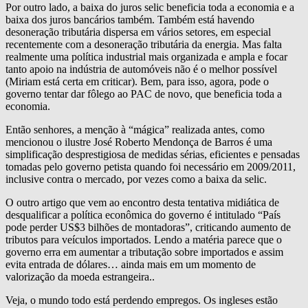
Por outro lado, a baixa do juros selic beneficia toda a economia e a
baixa dos juros bancários também. Também está havendo
desoneração tributária dispersa em vários setores, em especial
recentemente com a desoneração tributária da energia. Mas falta
realmente uma política industrial mais organizada e ampla e focar
tanto apoio na indústria de automóveis não é o melhor possível
(Miriam está certa em criticar). Bem, para isso, agora, pode o
governo tentar dar fôlego ao PAC de novo, que beneficia toda a
economia.
Então senhores, a menção à “mágica” realizada antes, como
mencionou o ilustre José Roberto Mendonça de Barros é uma
simplificação desprestigiosa de medidas sérias, eficientes e pensadas
tomadas pelo governo petista quando foi necessário em 2009/2011,
inclusive contra o mercado, por vezes como a baixa da selic.
O outro artigo que vem ao encontro desta tentativa midiática de
desqualificar a política econômica do governo é intitulado “País
pode perder US$3 bilhões de montadoras”, criticando aumento de
tributos para veículos importados. Lendo a matéria parece que o
governo erra em aumentar a tributação sobre importados e assim
evita entrada de dólares… ainda mais em um momento de
valorização da moeda estrangeira..
Veja, o mundo todo está perdendo empregos. Os ingleses estão