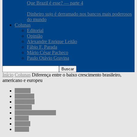
Que Brazil é esse? — parte 4
Dinheiro sujo é derramado nos bancos mais poderosos
do mundo
Colunas
Editorial
Opinião
Alexandre Enrique Leitão
Fábio F. Parada
Mário César Pacheco
Paulo Otávio Gravina
Início
Colunas
Diferença entre o baixo crescimento brasileiro,
americano e europeu
Colunas
Economia
Sociedade
Governo
Mário César Pacheco
Mundo
Opinião
Política