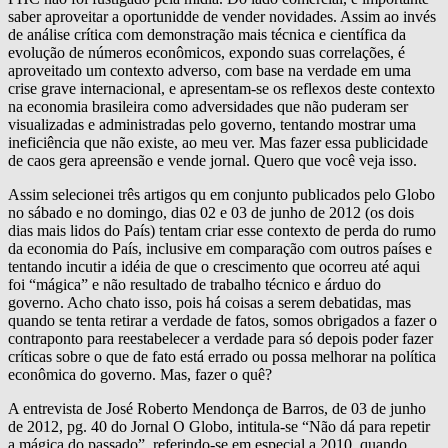
saber aproveitar a oportunidde de vender novidades. Assim ao invés
de análise crítica com demonstração mais técnica e científica da
evolução de números econômicos, expondo suas correlações, é
aproveitado um contexto adverso, com base na verdade em uma
crise grave internacional, e apresentam-se os reflexos deste contexto
na economia brasileira como adversidades que não puderam ser
visualizadas e administradas pelo governo, tentando mostrar uma
ineficiência que não existe, ao meu ver. Mas fazer essa publicidade
de caos gera apreensão e vende jornal. Quero que você veja isso.
Assim selecionei três artigos qu em conjunto publicados pelo Globo
no sábado e no domingo, dias 02 e 03 de junho de 2012 (os dois
dias mais lidos do País) tentam criar esse contexto de perda do rumo
da economia do País, inclusive em comparação com outros países e
tentando incutir a idéia de que o crescimento que ocorreu até aqui
foi “mágica” e não resultado de trabalho técnico e árduo do
governo. Acho chato isso, pois há coisas a serem debatidas, mas
quando se tenta retirar a verdade de fatos, somos obrigados a fazer o
contraponto para reestabelecer a verdade para só depois poder fazer
críticas sobre o que de fato está errado ou possa melhorar na política
econômica do governo. Mas, fazer o quê?
A entrevista de José Roberto Mendonça de Barros, de 03 de junho
de 2012, pg. 40 do Jornal O Globo, intitula-se “Não dá para repetir
a mágica do passado”, referindo-se em especial a 2010, quando