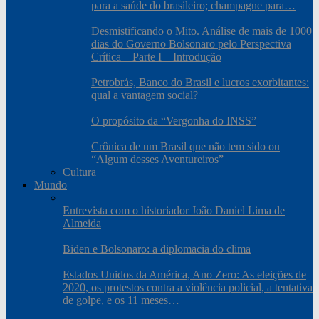
para a saúde do brasileiro; champagne para…
Desmistificando o Mito. Análise de mais de 1000
dias do Governo Bolsonaro pelo Perspectiva
Crítica – Parte I – Introdução
Petrobrás, Banco do Brasil e lucros exorbitantes:
qual a vantagem social?
O propósito da “Vergonha do INSS”
Crônica de um Brasil que não tem sido ou
“Algum desses Aventureiros”
Cultura
Mundo
Entrevista com o historiador João Daniel Lima de
Almeida
Biden e Bolsonaro: a diplomacia do clima
Estados Unidos da América, Ano Zero: As eleições de
2020, os protestos contra a violência policial, a tentativa
de golpe, e os 11 meses…