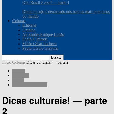
Que Brazil é esse? — parte 4
Dinheiro sujo é derramado nos bancos mais poderosos
do mundo
Colunas
Editorial
Opinião
Alexandre Enrique Leitão
Fábio F. Parada
Mário César Pacheco
Paulo Otávio Gravina
Início
Colunas
Dicas culturais! — parte 2
Colunas
Sociedade
Cultura
Paulo Otávio Gravina
Dicas culturais! — parte
2