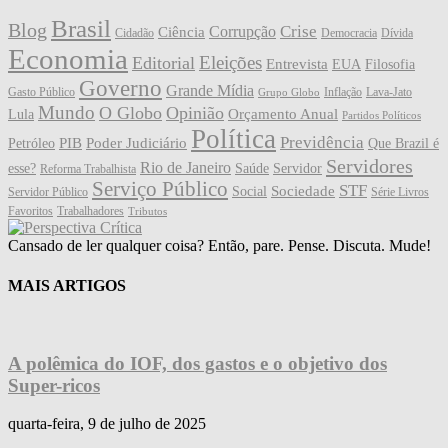
Brasil
Blog
Crise
Corrupção
Ciência
Cidadão
Democracia
Dívida
Economia
Eleições
Editorial
Entrevista
EUA
Filosofia
Governo
Grande Mídia
Gasto Público
Inflação
Lava-Jato
Grupo Globo
Mundo
O Globo
Opinião
Orçamento Anual
Lula
Partidos Políticos
Política
Previdência
PIB
Poder Judiciário
Petróleo
Que Brazil é
Servidores
Rio de Janeiro
esse?
Saúde
Servidor
Reforma Trabalhista
Serviço Público
STF
Sociedade
Social
Servidor Público
Série Livros
Favoritos
Trabalhadores
Tributos
Cansado de ler qualquer coisa? Então, pare. Pense. Discuta. Mude!
MAIS ARTIGOS
A polêmica do IOF, dos gastos e o objetivo dos
Super-ricos
quarta-feira, 9 de julho de 2025