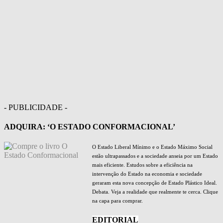
- PUBLICIDADE -
ADQUIRA: ‘O ESTADO CONFORMACIONAL’
O Estado Liberal Mínimo e o Estado Máximo Social
estão ultrapassados e a sociedade anseia por um Estado
mais eficiente. Estudos sobre a eficiência na
intervenção do Estado na economia e sociedade
geraram esta nova concepção de Estado Plástico Ideal.
Debata. Veja a realidade que realmente te cerca. Clique
na capa para comprar.
EDITORIAL