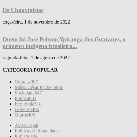
Os Chauvinistas
terça-feira, 1 de novembro de 2022
Quem foi José Peixoto Ypiranga dos Guaranys, o
primeiro indígena brasileiro...
segunda-feira, 1 de agosto de 2022
CATEGORIA POPULAR
Colunas
997
Mário César Pacheco
966
Sociedade
647
Política
603
Economia
518
Governo
496
Outros
405
Aviso Legal
Política de Privacidade
Publicidade