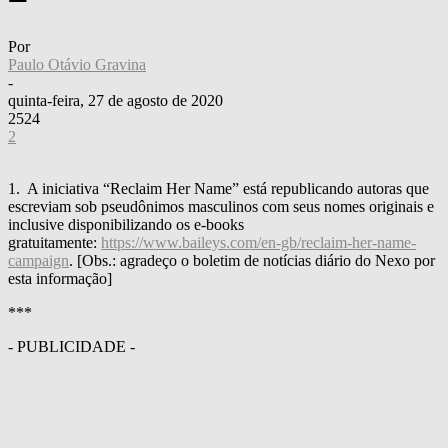
Por
Paulo Otávio Gravina
-
quinta-feira, 27 de agosto de 2020
2524
2
1. A iniciativa “Reclaim Her Name” está republicando autoras que
escreviam sob pseudônimos masculinos com seus nomes originais e
inclusive disponibilizando os e-books
gratuitamente:
https://www.baileys.com/en-gb/reclaim-her-name-
campaign
. [Obs.: agradeço o boletim de notícias diário do Nexo por
esta informação]
***
- PUBLICIDADE -