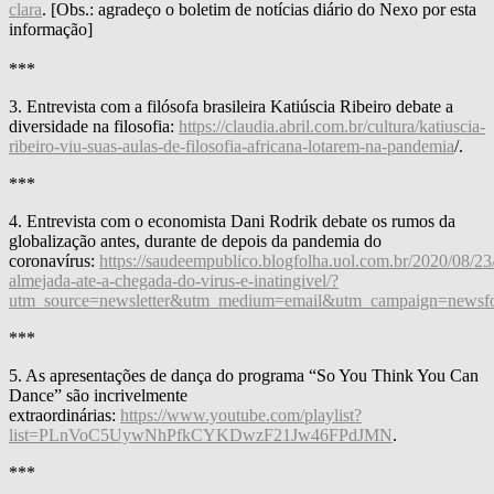
clara
. [Obs.: agradeço o boletim de notícias diário do Nexo por esta
informação]
***
3. Entrevista com a filósofa brasileira Katiúscia Ribeiro debate a
diversidade na filosofia:
https://claudia.abril.com.br/cultura/katiuscia-
ribeiro-viu-suas-aulas-de-filosofia-africana-lotarem-na-pandemia
/.
***
4. Entrevista com o economista Dani Rodrik debate os rumos da
globalização antes, durante de depois da pandemia do
coronavírus:
https://saudeempublico.blogfolha.uol.com.br/2020/08/23
almejada-ate-a-chegada-do-virus-e-inatingivel/?
utm_source=newsletter&utm_medium=email&utm_campaign=newsf
***
5. As apresentações de dança do programa “So You Think You Can
Dance” são incrivelmente
extraordinárias:
https://www.youtube.com/playlist?
list=PLnVoC5UywNhPfkCYKDwzF21Jw46FPdJMN
.
***