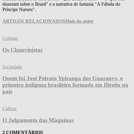
disseram sobre o Brasil" e a narrativa de fantasia "A Fábula do
Príncipe Narseu".
ARTIGOS RELACIONADOS
Mais do autor
Colunas
Os Chauvinistas
Sociedade
Quem foi José Peixoto Ypiranga dos Guaranys, o
primeiro indígena brasileiro formado em Direito no
país
Cultura
O Julgamento das Máquinas
2 COMENTÁRIOS