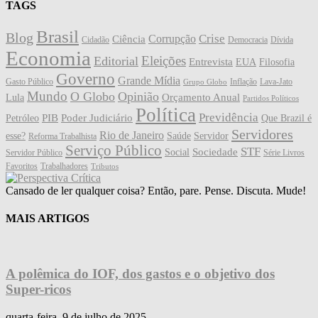
TAGS
Brasil
Blog
Crise
Corrupção
Ciência
Cidadão
Democracia
Dívida
Economia
Eleições
Editorial
Entrevista
EUA
Filosofia
Governo
Grande Mídia
Gasto Público
Inflação
Lava-Jato
Grupo Globo
Mundo
O Globo
Opinião
Orçamento Anual
Lula
Partidos Políticos
Política
Previdência
PIB
Poder Judiciário
Petróleo
Que Brazil é
Servidores
Rio de Janeiro
esse?
Saúde
Servidor
Reforma Trabalhista
Serviço Público
STF
Sociedade
Social
Servidor Público
Série Livros
Favoritos
Trabalhadores
Tributos
Cansado de ler qualquer coisa? Então, pare. Pense. Discuta. Mude!
MAIS ARTIGOS
A polêmica do IOF, dos gastos e o objetivo dos
Super-ricos
quarta-feira, 9 de julho de 2025