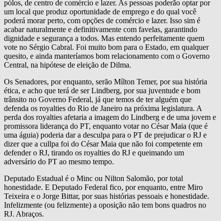
pólos, de centro de comércio e lazer. As pessoas poderão optar por
um local que produz oportunidade de emprego e do qual você
poderá morar perto, com opções de comércio e lazer. Isso sim é
acabar naturalmente e definitivamente com favelas, garantindo
dignidade e segurança a todos. Mas entendo perfeitamente quem
vote no Sérgio Cabral. Foi muito bom para o Estado, em qualquer
quesito, e ainda manteríamos bom relacionamento com o Governo
Central, na hipótese de eleição de Dilma.
Os Senadores, por enquanto, serão Mílton Temer, por sua história
ética, e acho que terá de ser Lindberg, por sua juventude e bom
trânsito no Governo Federal, já que temos de ter alguém que
defenda os royalties do Rio de Janeiro na próxima legislatura. A
perda dos royalties afetaria a imagem do Lindberg e de uma jovem e
promissora liderança do PT, enquanto votar no César Maia (que é
uma águia) poderia dar a desculpa para o PT de prejudicar o RJ e
dizer que a cullpa foi do César Maia que não foi competente em
defender o RJ, tirando os royalties do RJ e queimando um
adversário do PT ao mesmo tempo.
Deputado Estadual é o Minc ou Nilton Salomão, por total
honestidade. E Deputado Federal fico, por enquanto, entre Miro
Teixeira e o Jorge Bittar, por suas histórias pessoais e honestidade.
Infelizmente (ou felizmente) a oposição não tem bons quadros no
RJ. Abraços.