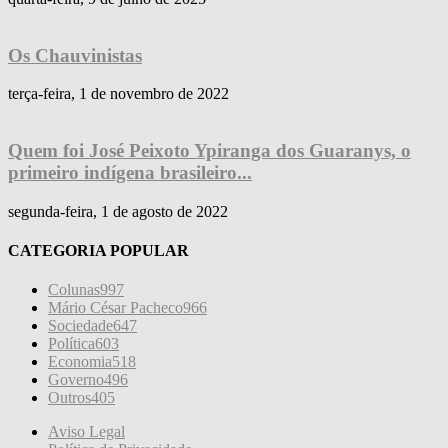
Os Chauvinistas
terça-feira, 1 de novembro de 2022
Quem foi José Peixoto Ypiranga dos Guaranys, o
primeiro indígena brasileiro...
segunda-feira, 1 de agosto de 2022
CATEGORIA POPULAR
Colunas
997
Mário César Pacheco
966
Sociedade
647
Política
603
Economia
518
Governo
496
Outros
405
Aviso Legal