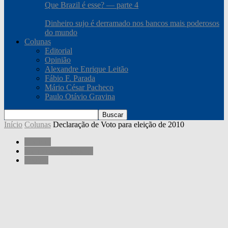
Que Brazil é esse? — parte 4
Dinheiro sujo é derramado nos bancos mais poderosos
do mundo
Colunas
Editorial
Opinião
Alexandre Enrique Leitão
Fábio F. Parada
Mário César Pacheco
Paulo Otávio Gravina
Início
Colunas
Declaração de Voto para eleição de 2010
Colunas
Mário César Pacheco
Política