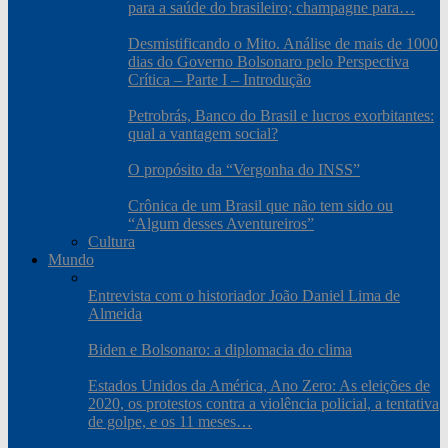
para a saúde do brasileiro; champagne para…
Desmistificando o Mito. Análise de mais de 1000
dias do Governo Bolsonaro pelo Perspectiva
Crítica – Parte I – Introdução
Petrobrás, Banco do Brasil e lucros exorbitantes:
qual a vantagem social?
O propósito da “Vergonha do INSS”
Crônica de um Brasil que não tem sido ou
“Algum desses Aventureiros”
Cultura
Mundo
Entrevista com o historiador João Daniel Lima de
Almeida
Biden e Bolsonaro: a diplomacia do clima
Estados Unidos da América, Ano Zero: As eleições de
2020, os protestos contra a violência policial, a tentativa
de golpe, e os 11 meses…