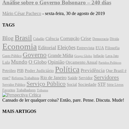
Análise sobre o Governo Bolsonaro – 240 dias
Mário César Pacheco
-
sexta-feira, 30 de agosto de 2019
TAGS
Brasil
Blog
Crise
Corrupção
Ciência
Cidadão
Democracia
Dívida
Economia
Eleições
Editorial
Entrevista
EUA
Filosofia
Governo
Grande Mídia
Gasto Público
Inflação
Lava-Jato
Grupo Globo
Mundo
O Globo
Opinião
Orçamento Anual
Lula
Partidos Políticos
Política
Previdência
PIB
Poder Judiciário
Petróleo
Que Brazil é
Servidores
Rio de Janeiro
esse?
Saúde
Servidor
Reforma Trabalhista
Serviço Público
STF
Sociedade
Social
Servidor Público
Série Livros
Favoritos
Trabalhadores
Tributos
Cansado de ler qualquer coisa? Então, pare. Pense. Discuta. Mude!
MAIS ARTIGOS