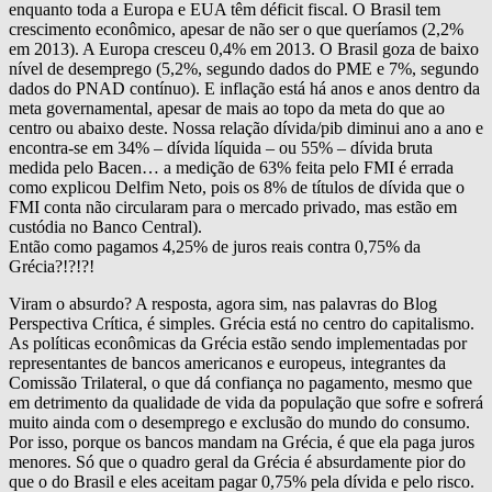
enquanto toda a Europa e EUA têm déficit fiscal. O Brasil tem
crescimento econômico, apesar de não ser o que queríamos (2,2%
em 2013). A Europa cresceu 0,4% em 2013. O Brasil goza de baixo
nível de desemprego (5,2%, segundo dados do PME e 7%, segundo
dados do PNAD contínuo). E inflação está há anos e anos dentro da
meta governamental, apesar de mais ao topo da meta do que ao
centro ou abaixo deste. Nossa relação dívida/pib diminui ano a ano e
encontra-se em 34% – dívida líquida – ou 55% – dívida bruta
medida pelo Bacen… a medição de 63% feita pelo FMI é errada
como explicou Delfim Neto, pois os 8% de títulos de dívida que o
FMI conta não circularam para o mercado privado, mas estão em
custódia no Banco Central).
Então como pagamos 4,25% de juros reais contra 0,75% da
Grécia?!?!?!
Viram o absurdo? A resposta, agora sim, nas palavras do Blog
Perspectiva Crítica, é simples. Grécia está no centro do capitalismo.
As políticas econômicas da Grécia estão sendo implementadas por
representantes de bancos americanos e europeus, integrantes da
Comissão Trilateral, o que dá confiança no pagamento, mesmo que
em detrimento da qualidade de vida da população que sofre e sofrerá
muito ainda com o desemprego e exclusão do mundo do consumo.
Por isso, porque os bancos mandam na Grécia, é que ela paga juros
menores. Só que o quadro geral da Grécia é absurdamente pior do
que o do Brasil e eles aceitam pagar 0,75% pela dívida e pelo risco.