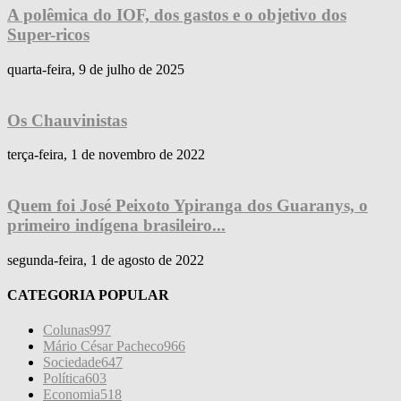
A polêmica do IOF, dos gastos e o objetivo dos
Super-ricos
quarta-feira, 9 de julho de 2025
Os Chauvinistas
terça-feira, 1 de novembro de 2022
Quem foi José Peixoto Ypiranga dos Guaranys, o
primeiro indígena brasileiro...
segunda-feira, 1 de agosto de 2022
CATEGORIA POPULAR
Colunas
997
Mário César Pacheco
966
Sociedade
647
Política
603
Economia
518