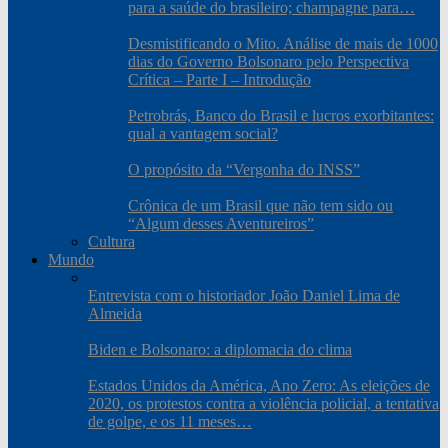
para a saúde do brasileiro; champagne para…
Desmistificando o Mito. Análise de mais de 1000
dias do Governo Bolsonaro pelo Perspectiva
Crítica – Parte I – Introdução
Petrobrás, Banco do Brasil e lucros exorbitantes:
qual a vantagem social?
O propósito da “Vergonha do INSS”
Crônica de um Brasil que não tem sido ou
“Algum desses Aventureiros”
Cultura
Mundo
Entrevista com o historiador João Daniel Lima de
Almeida
Biden e Bolsonaro: a diplomacia do clima
Estados Unidos da América, Ano Zero: As eleições de
2020, os protestos contra a violência policial, a tentativa
de golpe, e os 11 meses…