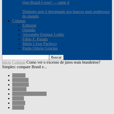
Que Brazil é esse? — parte 4
Dinheiro sujo é derramado nos bancos mais poderosos
do mundo
Colunas
Editorial
Opinião
Alexandre Enrique Leitão
Fábio F. Parada
Mário César Pacheco
Paulo Otávio Gravina
Início
Colunas
Como ver o excesso de juros reais brasileiros?
Simples: compare Brasil e...
Colunas
Economia
Sociedade
Governo
Mário César Pacheco
Mundo
Opinião
Política