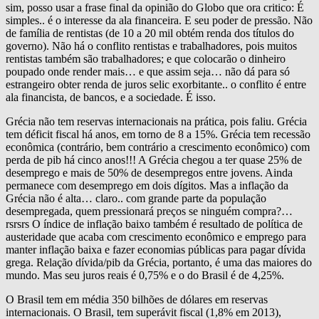
sim, posso usar a frase final da opinião do Globo que ora critico: É
simples.. é o interesse da ala financeira. E seu poder de pressão. Não
de família de rentistas (de 10 a 20 mil obtém renda dos títulos do
governo). Não há o conflito rentistas e trabalhadores, pois muitos
rentistas também são trabalhadores; e que colocarão o dinheiro
poupado onde render mais… e que assim seja… não dá para só
estrangeiro obter renda de juros selic exorbitante.. o conflito é entre
ala financista, de bancos, e a sociedade. É isso.
Grécia não tem reservas internacionais na prática, pois faliu. Grécia
tem déficit fiscal há anos, em torno de 8 a 15%. Grécia tem recessão
econômica (contrário, bem contrário a crescimento econômico) com
perda de pib há cinco anos!!! A Grécia chegou a ter quase 25% de
desemprego e mais de 50% de desempregos entre jovens. Ainda
permanece com desemprego em dois dígitos. Mas a inflação da
Grécia não é alta… claro.. com grande parte da população
desempregada, quem pressionará preços se ninguém compra?…
rsrsrs O índice de inflação baixo também é resultado de política de
austeridade que acaba com crescimento econômico e emprego para
manter inflação baixa e fazer economias públicas para pagar dívida
grega. Relação dívida/pib da Grécia, portanto, é uma das maiores do
mundo. Mas seu juros reais é 0,75% e o do Brasil é de 4,25%.
O Brasil tem em média 350 bilhões de dólares em reservas
internacionais. O Brasil, tem superávit fiscal (1,8% em 2013),