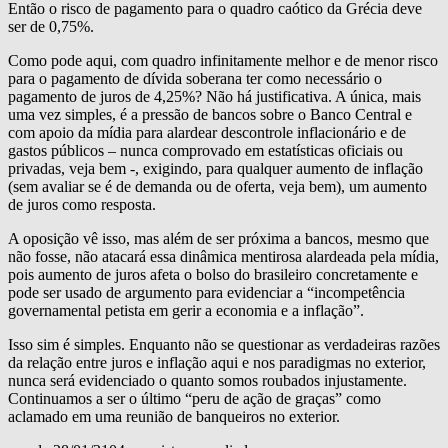
Então o risco de pagamento para o quadro caótico da Grécia deve
ser de 0,75%.
Como pode aqui, com quadro infinitamente melhor e de menor risco
para o pagamento de dívida soberana ter como necessário o
pagamento de juros de 4,25%? Não há justificativa. A única, mais
uma vez simples, é a pressão de bancos sobre o Banco Central e
com apoio da mídia para alardear descontrole inflacionário e de
gastos públicos – nunca comprovado em estatísticas oficiais ou
privadas, veja bem -, exigindo, para qualquer aumento de inflação
(sem avaliar se é de demanda ou de oferta, veja bem), um aumento
de juros como resposta.
A oposição vê isso, mas além de ser próxima a bancos, mesmo que
não fosse, não atacará essa dinâmica mentirosa alardeada pela mídia,
pois aumento de juros afeta o bolso do brasileiro concretamente e
pode ser usado de argumento para evidenciar a “incompetência
governamental petista em gerir a economia e a inflação”.
Isso sim é simples. Enquanto não se questionar as verdadeiras razões
da relação entre juros e inflação aqui e nos paradigmas no exterior,
nunca será evidenciado o quanto somos roubados injustamente.
Continuamos a ser o último “peru de ação de graças” como
aclamado em uma reunião de banqueiros no exterior.