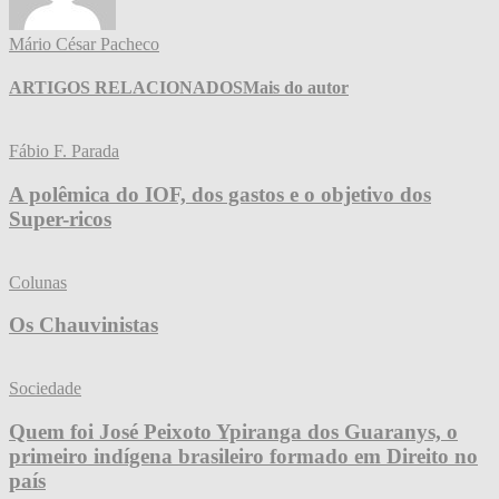
Mário César Pacheco
ARTIGOS RELACIONADOS
Mais do autor
Fábio F. Parada
A polêmica do IOF, dos gastos e o objetivo dos
Super-ricos
Colunas
Os Chauvinistas
Sociedade
Quem foi José Peixoto Ypiranga dos Guaranys, o
primeiro indígena brasileiro formado em Direito no
país