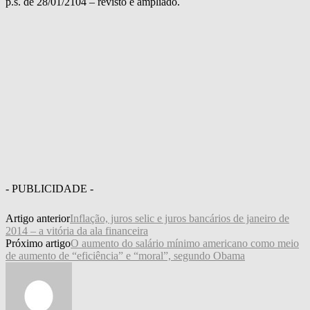
p.s. de 28/01/2104 – revisto e ampliado.
- PUBLICIDADE -
Artigo anterior
Inflação, juros selic e juros bancários de janeiro de
2014 – a vitória da ala financeira
Próximo artigo
O aumento do salário mínimo americano como meio
de aumento de “eficiência” e “moral”, segundo Obama