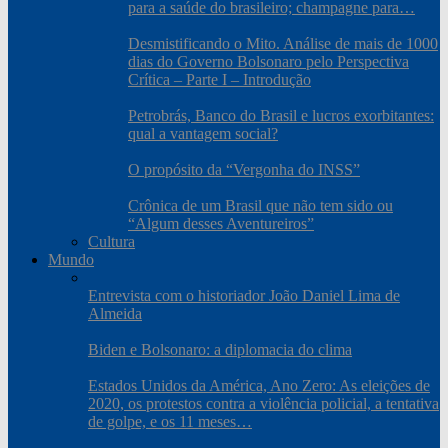
para a saúde do brasileiro; champagne para…
Desmistificando o Mito. Análise de mais de 1000
dias do Governo Bolsonaro pelo Perspectiva
Crítica – Parte I – Introdução
Petrobrás, Banco do Brasil e lucros exorbitantes:
qual a vantagem social?
O propósito da “Vergonha do INSS”
Crônica de um Brasil que não tem sido ou
“Algum desses Aventureiros”
Cultura
Mundo
Entrevista com o historiador João Daniel Lima de
Almeida
Biden e Bolsonaro: a diplomacia do clima
Estados Unidos da América, Ano Zero: As eleições de
2020, os protestos contra a violência policial, a tentativa
de golpe, e os 11 meses…