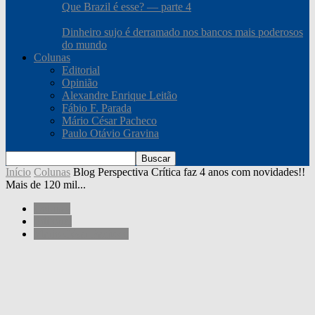
Que Brazil é esse? — parte 4
Dinheiro sujo é derramado nos bancos mais poderosos
do mundo
Colunas
Editorial
Opinião
Alexandre Enrique Leitão
Fábio F. Parada
Mário César Pacheco
Paulo Otávio Gravina
Início
Colunas
Blog Perspectiva Crítica faz 4 anos com novidades!!
Mais de 120 mil...
Colunas
Editorial
Mário César Pacheco