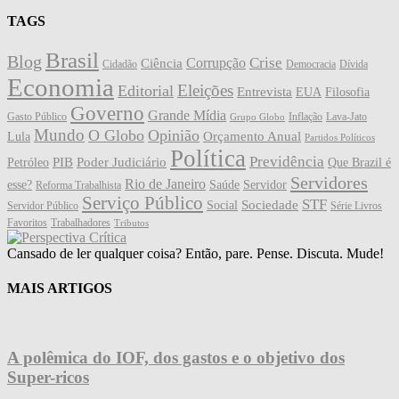
TAGS
Brasil
Blog
Crise
Corrupção
Ciência
Cidadão
Democracia
Dívida
Economia
Eleições
Editorial
Entrevista
EUA
Filosofia
Governo
Grande Mídia
Gasto Público
Inflação
Lava-Jato
Grupo Globo
Mundo
O Globo
Opinião
Orçamento Anual
Lula
Partidos Políticos
Política
Previdência
PIB
Poder Judiciário
Petróleo
Que Brazil é
Servidores
Rio de Janeiro
esse?
Saúde
Servidor
Reforma Trabalhista
Serviço Público
STF
Sociedade
Social
Servidor Público
Série Livros
Favoritos
Trabalhadores
Tributos
Cansado de ler qualquer coisa? Então, pare. Pense. Discuta. Mude!
MAIS ARTIGOS
A polêmica do IOF, dos gastos e o objetivo dos
Super-ricos