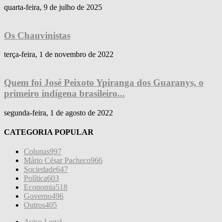
quarta-feira, 9 de julho de 2025
Os Chauvinistas
terça-feira, 1 de novembro de 2022
Quem foi José Peixoto Ypiranga dos Guaranys, o
primeiro indígena brasileiro...
segunda-feira, 1 de agosto de 2022
CATEGORIA POPULAR
Colunas
997
Mário César Pacheco
966
Sociedade
647
Política
603
Economia
518
Governo
496
Outros
405
Aviso Legal