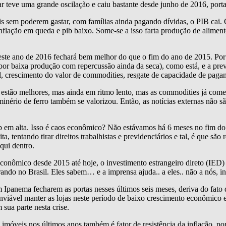
ar teve uma grande oscilação e caiu bastante desde junho de 2016, portan
is sem poderem gastar, com famílias ainda pagando dívidas, o PIB cai
inflação em queda e pib baixo. Some-se a isso farta produção de aliment
te ano de 2016 fechará bem melhor do que o fim do ano de 2015. Por 
por baixa produção com repercussão ainda da seca), como está, e a pre
 crescimento do valor de commodities, resgate de capacidade de pagam
stão melhores, mas ainda em ritmo lento, mas as commodities já começ
minério de ferro também se valorizou. Então, as notícias externas não s
pib em alta. Isso é caos econômico? Não estávamos há 6 meses no fim 
tentando tirar direitos trabalhistas e previdenciários e tal, é que são 
qui dentro.
conômico desde 2015 até hoje, o investimento estrangeiro direto (IED)
ando no Brasil. Eles sabem… e a imprensa ajuda.. a eles.. não a nós, in
Ipanema fecharem as portas nesses últimos seis meses, deriva do fato d
nviável manter as lojas neste período de baixo crescimento econômico 
sua parte nesta crise.
imóveis nos últimos anos também é fator de resistência da inflação, porq