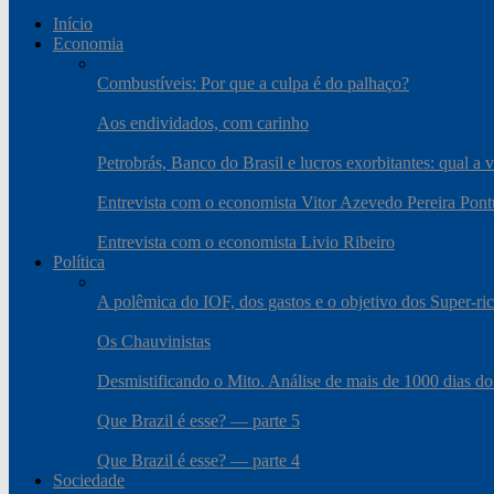
Início
Economia
Combustíveis: Por que a culpa é do palhaço?
Aos endividados, com carinho
Petrobrás, Banco do Brasil e lucros exorbitantes: qual a 
Entrevista com o economista Vitor Azevedo Pereira Pont
Entrevista com o economista Livio Ribeiro
Política
A polêmica do IOF, dos gastos e o objetivo dos Super-ri
Os Chauvinistas
Desmistificando o Mito. Análise de mais de 1000 dias do
Que Brazil é esse? — parte 5
Que Brazil é esse? — parte 4
Sociedade