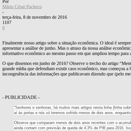
Por
Mário César Pacheco
-
terça-feira, 8 de novembro de 2016
1107
0
Finalmente nosso artigo sobre a situação econômica. O ideal é sempr
apresentar a análise de junho. Mas o atraso da nossa análise econômic
informativo econômico ao mesmo passo em que ampliou tempo para análi
O que dissemos em junho de 2016? Observe o trecho do artigo “Menti
grande mídia que defendiam existir caos econômico, mas começou a h
incongruência das informações que publicavam dizendo que (pelo meno
- PUBLICIDADE -
“Senhores e senhoras, há muitos mais artigos nesta linha (linha sob
aí às portas e nós só teremos sofrido menos de dois anos, enquant
Observe que comparam menos de dois anos recentes com o acumulad
ainda contam com previsão de queda de 4,3% de PIB para 2016. Isso 