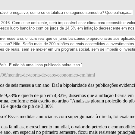
rável e negativo, como se estabiliza no segundo semestre? Que palhaçada.
 2016. Com esse ambiente, será impossível criar clima para reconstituir valo
besco lucro bancário com os juros de 14,5% em inflação decrescente em nos
rrer esse ano, o lucro real que os juros bancários proporcionarão aos aplic
 isso? Não. Serão mais de 200 bilhões de reais concedidos a investimentos 
lhões de reais, sem se mexer em um programa social, sem se impedir o inves
aís. E não há uma linha publicada sobre isso.”
6/06/mentira-de-teoria-de-caos-economico-em.html
 de seis meses a um ano. Daí a bipolaridade das publicações evidencia
e 9,33% e queda de pib em 4,33%, dissemos que a inflação ficaria em 
ma, conforme está escrito no artigo “Analistas pioram projeção do pib
016 e queda de pib de 3,30%.
so? Essas medidas anunciadas com super guinada à direita, foi exatame
as famílias, o crescimento mundial, o valor do petróleo e commodities 
esse ano, em especial no primeiro semestre, ficou mais resistente prin