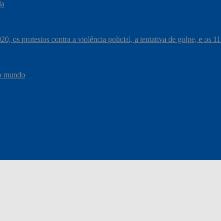
da
, os protestos contra a violência policial, a tentativa de golpe, e os 
do mundo