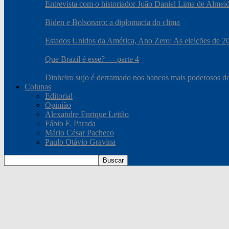
Entrevista com o historiador João Daniel Lima de Almei
Biden e Bolsonaro: a diplomacia do clima
Estados Unidos da América, Ano Zero: As eleições de 2020
Que Brazil é esse? — parte 4
Dinheiro sujo é derramado nos bancos mais poderosos 
Colunas
Editorial
Opinião
Alexandre Enrique Leitão
Fábio F. Parada
Mário César Pacheco
Paulo Otávio Gravina