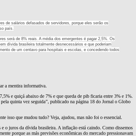
res de salários defasados de servidores, porque eles serão os
so país.
adores será de 8% reais. A média dos emergentes é pagar 2,5%. Os
em dívida brasileira totalmente desnecessários e que poderiam
timento de um centavo para hospitais e escolas, e concedendo todos
r a mentira informativa.
7,5% e quiçá abaixo de 7% e que queda de pib ficaria entre 3% e 1%.
 pela quinta vez seguida”, publicado na página 18 do Jornal o Globo
nte isso que mudou tudo? Veja, ajudou, mas não foi o essencial.
e o juros da dívida brasileira. A inflação está caindo. Como dissemos
cipalmente porque as más previsões econômicas do mercado pressionavam