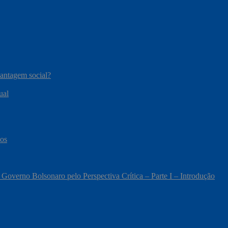
vantagem social?
ual
cos
 Governo Bolsonaro pelo Perspectiva Crítica – Parte I – Introdução