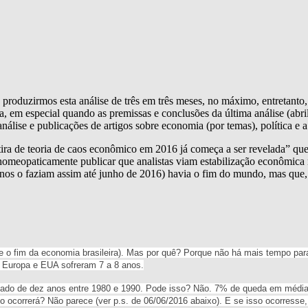
e produzirmos esta análise de três em três meses, no máximo, entretan
a, em especial quando as premissas e conclusões da última análise (abr
se e publicações de artigos sobre economia (por temas), política e a 
ra de teoria de caos econômico em 2016 já começa a ser revelada” que
omeopaticamente publicar que analistas viam estabilização econômica 
s o faziam assim até junho de 2016) havia o fim do mundo, mas que, d
re o fim da economia brasileira). Mas por quê? Porque não há mais tempo para 
o Europa e EUA sofreram 7 a 8 anos.
o de dez anos entre 1980 e 1990. Pode isso? Não. 7% de queda em média d
ocorrerá? Não parece (ver p.s. de 06/06/2016 abaixo). E se isso ocorresse,