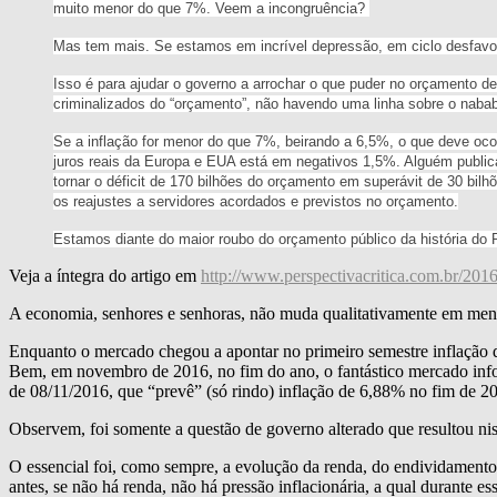
muito menor do que 7%. Veem a incongruência?
Mas tem mais. Se estamos em incrível depressão, em ciclo desfavo
Isso é para ajudar o governo a arrochar o que puder no orçamento de
criminalizados do “orçamento”, não havendo uma linha sobre o naba
Se a inflação for menor do que 7%, beirando a 6,5%, o que deve oco
juros reais da Europa e EUA está em negativos 1,5%. Alguém publica
tornar o déficit de 170 bilhões do orçamento em superávit de 30 bi
os reajustes a servidores acordados e previstos no orçamento.
Estamos diante do maior roubo do orçamento público da história do P
Veja a íntegra do artigo em
http://www.perspectivacritica.com.br/201
A economia, senhores e senhoras, não muda qualitativamente em menos
Enquanto o mercado chegou a apontar no primeiro semestre inflação d
Bem, em novembro de 2016, no fim do ano, o fantástico mercado infor
de 08/11/2016, que “prevê” (só rindo) inflação de 6,88% no fim de 2
Observem, foi somente a questão de governo alterado que resultou nis
O essencial foi, como sempre, a evolução da renda, do endividamento d
antes, se não há renda, não há pressão inflacionária, a qual durante 