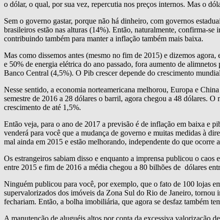
o dólar, o qual, por sua vez, repercutia nos preços internos. Mas o dól
Sem o governo gastar, porque não há dinheiro, com governos estadua
brasileiros estão nas alturas (14%). Então, naturalmente, confirma-se 
contribuindo também para manter a inflação também mais baixa.
Mas como dissemos antes (mesmo no fim de 2015) e dizemos agora, es
e 50% de energia elétrica do ano passado, fora aumento de alimnetos 
Banco Central (4,5%). O Pib crescer depende do crescimento mundial,
Nesse sentido, a economia norteamericana melhorou, Europa e China e
semestre de 2016 a 28 dólares o barril, agora chegou a 48 dólares. O 
crescimento de até 1,5%.
Então veja, para o ano de 2017 a previsão é de inflação em baixa e 
venderá para você que a mudança de governo e muitas medidas à direita, 
mal ainda em 2015 e estão melhorando, independente do que ocorre a
Os estrangeiros sabiam disso e enquanto a imprensa publicou o caos e
entre 2015 e fim de 2016 a média chegou a 80 bilhões de dólares entr
Ninguém publicou para você, por exemplo, que o fato de 100 lojas em 
supervalorizados dos imóveis da Zona Sul do Rio de Janeiro, tornou i
fechariam. Então, a bolha imobiliária, que agora se desfaz também tem 
A manutenção de aluguéis altos por conta da excessiva valorização de 