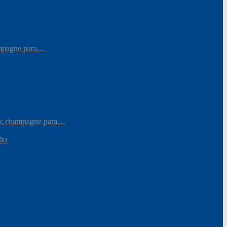
hampagne para…
iro; champagne para…
ção