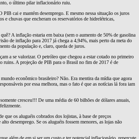
to, o último pilar inflacionário ruiu.
. O PIB cai e mantém desemprego. E mesmo nessa situação os juros
os e chuvas que encheram os reservatórios de hidrelétricas,
quê? A inflação estaria em baixa (sem o aumento de 50% de gasolina
visão de inflação para 2017 já chega a 4,94%, mais perto da meta do
ento da população e, claro, queda de juros.
am a se valorizar. O petróleo que chegou a estar cotado no primeiro
ão ruins. A projeção de PIB para o Brasil no fim de 2017 é de
do mundo econômico brasileiro? Não. Era mentira da mídia que agora
responsáveis por essa melhora, mas o fato é que as notícias lá fora iam
 somente cresceu!!! De uma média de 60 bilhões de dólares anuais,
felizmente.
e que os aluguéis cobrados dos lojistas, à base de preços
e alto desemprego. Se os aluguéis fossem menores, as lojas não
ue além de em si ser um custo e ter potencial inflacionário, repercute