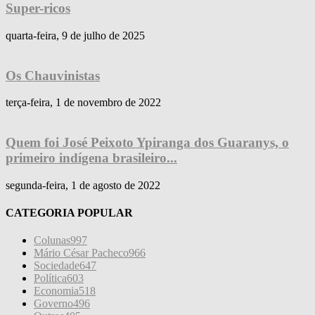
Super-ricos
quarta-feira, 9 de julho de 2025
Os Chauvinistas
terça-feira, 1 de novembro de 2022
Quem foi José Peixoto Ypiranga dos Guaranys, o
primeiro indígena brasileiro...
segunda-feira, 1 de agosto de 2022
CATEGORIA POPULAR
Colunas
997
Mário César Pacheco
966
Sociedade
647
Política
603
Economia
518
Governo
496