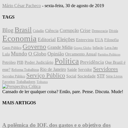
Mário César Pacheco
-
sexta-feira, 30 de agosto de 2019
TAGS
Brasil
Blog
Crise
Corrupção
Ciência
Cidadão
Democracia
Dívida
Economia
Eleições
Editorial
Entrevista
EUA
Filosofia
Governo
Grande Mídia
Gasto Público
Inflação
Lava-Jato
Grupo Globo
Mundo
O Globo
Opinião
Orçamento Anual
Lula
Partidos Políticos
Política
Previdência
PIB
Poder Judiciário
Petróleo
Que Brazil é
Servidores
Rio de Janeiro
esse?
Saúde
Servidor
Reforma Trabalhista
Serviço Público
STF
Sociedade
Social
Servidor Público
Série Livros
Favoritos
Trabalhadores
Tributos
Cansado de ler qualquer coisa? Então, pare. Pense. Discuta. Mude!
MAIS ARTIGOS
A polêmica do IOF, dos gastos e o objetivo dos