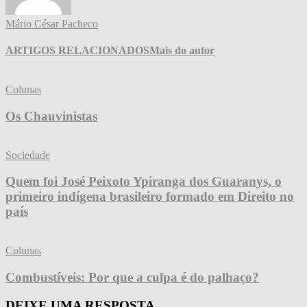
Mário César Pacheco
ARTIGOS RELACIONADOS
Mais do autor
Colunas
Os Chauvinistas
Sociedade
Quem foi José Peixoto Ypiranga dos Guaranys, o
primeiro indígena brasileiro formado em Direito no
país
Colunas
Combustíveis: Por que a culpa é do palhaço?
DEIXE UMA RESPOSTA