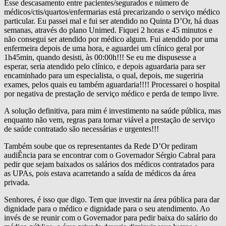
Esse descasamento entre pacientes/segurados e número de
médicos/ctis/quartos/enfermarias está precarizando o serviço médico
particular. Eu passei mal e fui ser atendido no Quinta D’Or, há duas
semanas, através do plano Unimed. Fiquei 2 horas e 45 minutos e
não consegui ser atendido por médico algum. Fui atendido por uma
enfermeira depois de uma hora, e aguardei um clínico geral por
1h45min, quando desisti, às 00:00h!!! Se eu me dispusesse a
esperar, seria atendido pelo clínico, e depois aguardaria para ser
encaminhado para um especialista, o qual, depois, me sugeriria
exames, pelos quais eu também aguardaria!!!! Processarei o hospital
por negativa de prestação de serviço médico e perda de tempo livre.
A solução definitiva, para mim é investimento na saúde pública, mas
enquanto não vem, regras para tornar viável a prestação de serviço
de saúde contratado são necessárias e urgentes!!!
Também soube que os representantes da Rede D’Or pediram
audiÊncia para se encontrar com o Governador Sérgio Cabral para
pedir que sejam baixados os salários dos médicos contratados para
as UPAs, pois estava acarretando a saída de médicos da área
privada.
Senhores, é isso que digo. Tem que investir na área pública para dar
dignidade para o médico e dignidade para o seu atendimento. Ao
invés de se reunir com o Governador para pedir baixa do salário do