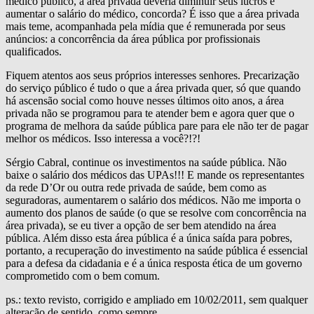
médico público, a área privada deveria diminuir seus lucros e
aumentar o salário do médico, concorda? É isso que a área privada
mais teme, acompanhada pela mídia que é remunerada por seus
anúncios: a concorrência da área pública por profissionais
qualificados.
Fiquem atentos aos seus próprios interesses senhores. Precarização
do serviço público é tudo o que a área privada quer, só que quando
há ascensão social como houve nesses últimos oito anos, a área
privada não se programou para te atender bem e agora quer que o
programa de melhora da saúde pública pare para ele não ter de pagar
melhor os médicos. Isso interessa a você?!?!
Sérgio Cabral, continue os investimentos na saúde pública. Não
baixe o salário dos médicos das UPAs!!! E mande os representantes
da rede D’Or ou outra rede privada de saúde, bem como as
seguradoras, aumentarem o salário dos médicos. Não me importa o
aumento dos planos de saúde (o que se resolve com concorrência na
área privada), se eu tiver a opção de ser bem atendido na área
pública. Além disso esta área pública é a única saída para pobres,
portanto, a recuperação do investimento na saúde pública é essencial
para a defesa da cidadania e é a única resposta ética de um governo
comprometido com o bem comum.
ps.: texto revisto, corrigido e ampliado em 10/02/2011, sem qualquer
alteração de sentido, como sempre.