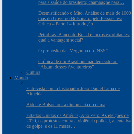
para a saúde do brasileiro; champagne para…
Desmistificando o Mito. Análise de mais de 1000
dias do Governo Bolsonaro pelo Perspectiva
Crítica – Parte I – Introdução
Petrobrás, Banco do Brasil e lucros exorbitantes:
qual a vantagem social?
O propósito da “Vergonha do INSS”
Crônica de um Brasil que não tem sido ou
“Algum desses Aventureiros”
Cultura
Mundo
Entrevista com o historiador João Daniel Lima de
Almeida
Biden e Bolsonaro: a diplomacia do clima
Estados Unidos da América, Ano Zero: As eleições de
2020, os protestos contra a violência policial, a tentativa
de golpe, e os 11 meses…