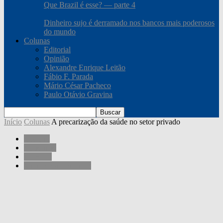
Que Brazil é esse? — parte 4
Dinheiro sujo é derramado nos bancos mais poderosos
do mundo
Colunas
Editorial
Opinião
Alexandre Enrique Leitão
Fábio F. Parada
Mário César Pacheco
Paulo Otávio Gravina
Início
Colunas
A precarização da saúde no setor privado
Colunas
Sociedade
Governo
Mário César Pacheco