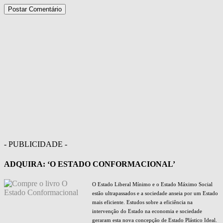
- PUBLICIDADE -
ADQUIRA: ‘O ESTADO CONFORMACIONAL’
O Estado Liberal Mínimo e o Estado Máximo Social
estão ultrapassados e a sociedade anseia por um Estado
mais eficiente. Estudos sobre a eficiência na
intervenção do Estado na economia e sociedade
geraram esta nova concepção de Estado Plástico Ideal.