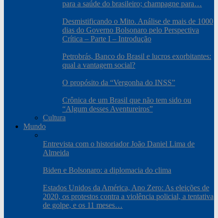
para a saúde do brasileiro; champagne para…
Desmistificando o Mito. Análise de mais de 1000
dias do Governo Bolsonaro pelo Perspectiva
Crítica – Parte I – Introdução
Petrobrás, Banco do Brasil e lucros exorbitantes:
qual a vantagem social?
O propósito da “Vergonha do INSS”
Crônica de um Brasil que não tem sido ou
“Algum desses Aventureiros”
Cultura
Mundo
Entrevista com o historiador João Daniel Lima de
Almeida
Biden e Bolsonaro: a diplomacia do clima
Estados Unidos da América, Ano Zero: As eleições de
2020, os protestos contra a violência policial, a tentativa
de golpe, e os 11 meses…