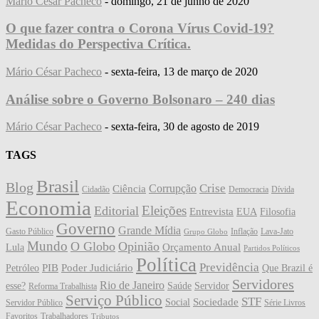
Mário César Pacheco
-
domingo, 21 de junho de 2020
O que fazer contra o Corona Vírus Covid-19?
Medidas do Perspectiva Crítica.
Mário César Pacheco
-
sexta-feira, 13 de março de 2020
Análise sobre o Governo Bolsonaro – 240 dias
Mário César Pacheco
-
sexta-feira, 30 de agosto de 2019
TAGS
Brasil
Blog
Crise
Corrupção
Ciência
Cidadão
Democracia
Dívida
Economia
Eleições
Editorial
Entrevista
EUA
Filosofia
Governo
Grande Mídia
Gasto Público
Inflação
Lava-Jato
Grupo Globo
Mundo
O Globo
Opinião
Orçamento Anual
Lula
Partidos Políticos
Política
Previdência
PIB
Poder Judiciário
Petróleo
Que Brazil é
Servidores
Rio de Janeiro
esse?
Saúde
Servidor
Reforma Trabalhista
Serviço Público
STF
Sociedade
Social
Servidor Público
Série Livros
Favoritos
Trabalhadores
Tributos