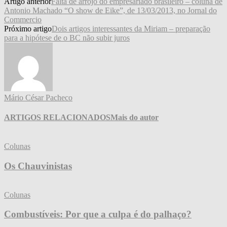
Artigo anterior
Falta de arrojo do empresariado brasileiro – coluna de
Antonio Machado “O show de Eike”, de 13/03/2013, no Jornal do
Commercio
Próximo artigo
Dois artigos interessantes da Miriam – preparação
para a hipótese de o BC não subir juros
Mário César Pacheco
ARTIGOS RELACIONADOS
Mais do autor
Colunas
Os Chauvinistas
Colunas
Combustíveis: Por que a culpa é do palhaço?