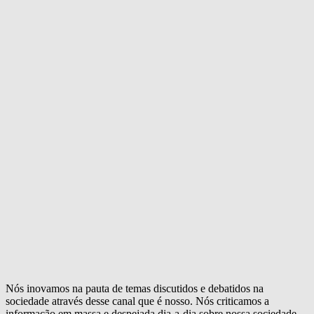
Nós inovamos na pauta de temas discutidos e debatidos na
sociedade através desse canal que é nosso. Nós criticamos a
informação em massa e despejada dia-a-dia sobre nossa sociedade.