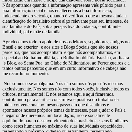
Nós apontamos quando a informação apresenta viés pútrido para a
boa informação social e nós enaltecemos a boa informação,
independente do veículo, quando é verificado que a mesma ajuda a
cientificação do brasileiro sobre algo relevante para seu interesse, de
sua família e do País, sob a perspectiva do cidadão, contribuinte
individual, pai e mãe de família.
Agradecemos todo o apoio de nossos leitores, seguidores, amigos no
Brasil e no exterior, e aos sites e Blogs Sociais que são nossos
parceiros, que nos acompanham e que nós acompanhamos, em
especial ao BolhaImobiliária, ao Bolha Imobiliária Brasilía, ao Itaara
´s Blog, ao Senta Pua, ao Clube de Milionários, ao Perrengueiros e a
tantos outros parceiros que em um curto informativo de cabeça não
me recordo no momento.
Nós somos esse amálgama. Nós não somos nós por nós mesmos
exclusivamente. Nós somos nós com todos vocês, inclusive todos os
críticos, naturalmente!! E nós estamos aqui e aqui ficaremos,
contribuindo para a crítica construtiva e positiva do trabalho da
mídia convencional ao mesmo passo em que discutimos e
apontamos nossos próprios temas de interesse, para ajudar o País a
chegar onde queremos: um local digno, rico e socialmente
equilibrado para o desenvolvimento dos brasileiros e seus familiares
como seres humanos ao máximo de suas individuais capacidades,
respeitando o próximo, cidadão ou estrangeiro, respeitando