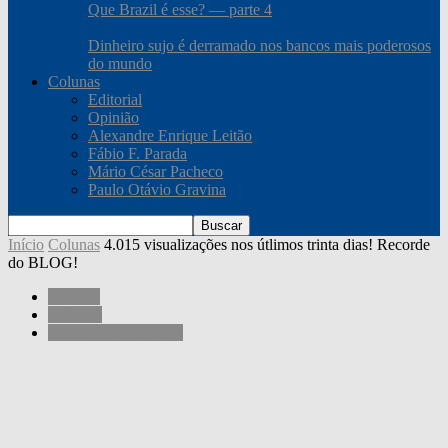
Que Brazil é esse? — parte 4
Dinheiro sujo é derramado nos bancos mais poderosos
do mundo
Colunas
Editorial
Opinião
Alexandre Enrique Leitão
Fábio F. Parada
Mário César Pacheco
Paulo Otávio Gravina
Início
Colunas
4.015 visualizações nos útlimos trinta dias! Recorde
do BLOG!
Colunas
Editorial
Mário César Pacheco