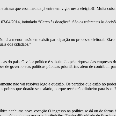
e atrasa que essa medida já entre em vigor nesta eleição!!! Muita coisa
e 03/04/2014, intitulado “Cerco às doações”. São os referentes às decis
o há a menor razão em existir participação no processo eleitoral. Elas 
ais dos cidadãos.”
icas do país. O valor político é substituído pela riqueza das empresas 
s de governo e as políticas públicas prioritárias, além de contribuir par
iamento não vai resolver logo a questão. Os partidos que estão no pode
oas pobres que doarão seu salário, porque receberão dinheiro para isso
ítica nenhuma nova vocação.O ingresso na política se dá ou de forma 
 a médio e longo prazo as instituições. Tenho dificuldade de ficar in