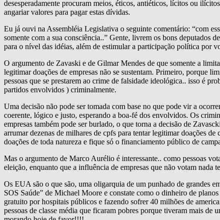
desesperadamente procuram meios, éticos, antiéticos, lícitos ou ilícit
angariar valores para pagar estas dívidas.
Eu já ouvi na Assembléia Legislativa o seguinte comentário: “com ess
somente com a sua consciência..” Gente, livrem os bons deputados dess
para o nível das idéias, além de estimular a participação política por 
O argumento de Zavaski e de Gilmar Mendes de que somente a limitação
legitimar doações de empresas não se sustentam. Primeiro, porque lim
pessoas que se prestarem ao crime de falsidade ideológica.. isso é pr
partidos envolvidos ) criminalmente.
Uma decisão não pode ser tomada com base no que pode vir a ocorrer p
coerente, lógico e justo, esperando a boa-fé dos envolvidos. Os crimin
empresas também pode ser burlado, o que torna a decisão de Zavascki i
arrumar dezenas de milhares de cpfs para tentar legitimar doações d
doações de toda natureza e fique só o financiamento público de camp
Mas o argumento de Marco Aurélio é interessante.. como pessoas votam,
eleição, enquanto que a influência de empresas que não votam nada tem 
Os EUA são o que são, uma oligarquia de um punhado de grandes empr
SOS Saúde” de Michael Moore e constate como o dinheiro de planos d
gratuito por hospitais públicos e fazendo sofrer 40 milhões de ameri
pessoas de classe média que ficaram pobres porque tiveram mais de um
morando hoje de favor!!!!