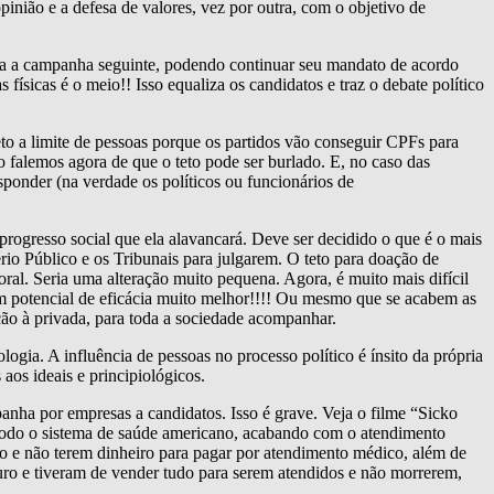
pinião e a defesa de valores, vez por outra, com o objetivo de
para a campanha seguinte, podendo continuar seu mandato de acordo
ísicas é o meio!! Isso equaliza os candidatos e traz o debate político
to a limite de pessoas porque os partidos vão conseguir CPFs para
 falemos agora de que o teto pode ser burlado. E, no caso das
sponder (na verdade os políticos ou funcionários de
rogresso social que ela alavancará. Deve ser decidido o que é o mais
ério Público e os Tribunais para julgarem. O teto para doação de
oral. Seria uma alteração muito pequena. Agora, é muito mais difícil
om potencial de eficácia muito melhor!!!! Ou mesmo que se acabem as
ção à privada, para toda a sociedade acompanhar.
ogia. A influência de pessoas no processo político é ínsito da própria
aos ideais e principiológicos.
ha por empresas a candidatos. Isso é grave. Veja o filme “Sicko
todo o sistema de saúde americano, acabando com o atendimento
ro e não terem dinheiro para pagar por atendimento médico, além de
uro e tiveram de vender tudo para serem atendidos e não morrerem,