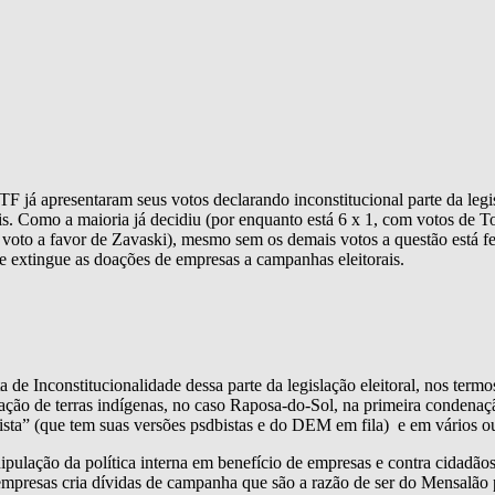
TF já apresentaram seus votos declarando inconstitucional parte da legi
ais. Como a maioria já decidiu (por enquanto está 6 x 1, com votos de
voto a favor de Zavaski), mesmo sem os demais votos a questão está f
ue extingue as doações de empresas a campanhas eleitorais.
 de Inconstitucionalidade dessa parte da legislação eleitoral, nos ter
ção de terras indígenas, no caso Raposa-do-Sol, na primeira condenaç
sta” (que tem suas versões psdbistas e do DEM em fila) e em vários o
lação da política interna em benefício de empresas e contra cidadãos.
presas cria dívidas de campanha que são a razão de ser do Mensalão pet