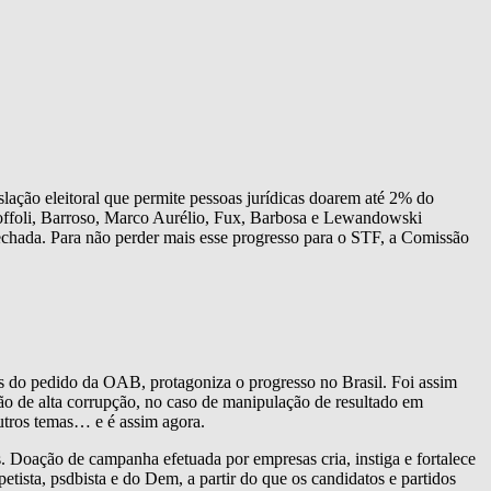
slação eleitoral que permite pessoas jurídicas doarem até 2% do
 Toffoli, Barroso, Marco Aurélio, Fux, Barbosa e Lewandowski
echada. Para não perder mais esse progresso para o STF, a Comissão
mos do pedido da OAB, protagoniza o progresso no Brasil. Foi assim
ão de alta corrupção, no caso de manipulação de resultado em
utros temas… e é assim agora.
 Doação de campanha efetuada por empresas cria, instiga e fortalece
ista, psdbista e do Dem, a partir do que os candidatos e partidos