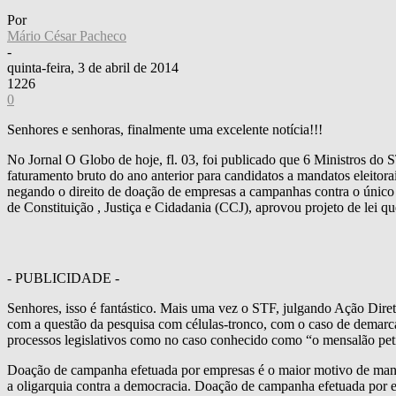
Por
Mário César Pacheco
-
quinta-feira, 3 de abril de 2014
1226
0
Senhores e senhoras, finalmente uma excelente notícia!!!
No Jornal O Globo de hoje, fl. 03, foi publicado que 6 Ministros do S
faturamento bruto do ano anterior para candidatos a mandatos eleitor
negando o direito de doação de empresas a campanhas contra o único 
de Constituição , Justiça e Cidadania (CCJ), aprovou projeto de lei q
- PUBLICIDADE -
Senhores, isso é fantástico. Mais uma vez o STF, julgando Ação Direta
com a questão da pesquisa com células-tronco, com o caso de demarca
processos legislativos como no caso conhecido como “o mensalão peti
Doação de campanha efetuada por empresas é o maior motivo de manipu
a oligarquia contra a democracia. Doação de campanha efetuada por em