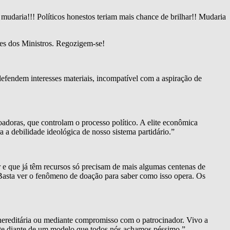
 mudaria!!! Políticos honestos teriam mais chance de brilhar!! Mudaria
ões dos Ministros. Regozigem-se!
defendem interesses materiais, incompatível com a aspiração de
doadoras, que controlam o processo político. A elite econômica
a a debilidade ideológica de nosso sistema partidário.”
r e que já têm recursos só precisam de mais algumas centenas de
. Basta ver o fenômeno de doação para saber como isso opera. Os
hereditária ou mediante compromisso com o patrocinador. Vivo a
erte diante de um modelo que todos nós achamos péssimo.”