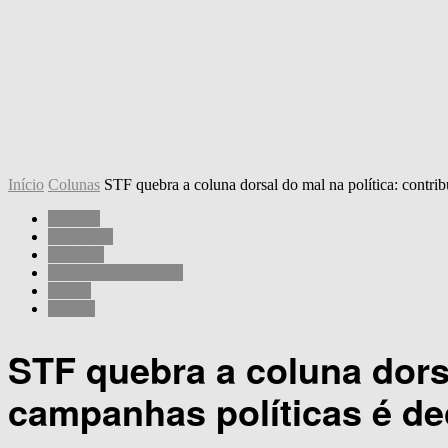
Início
Colunas
STF quebra a coluna dorsal do mal na política: contrib
Colunas
Sociedade
Governo
Mário César Pacheco
Outros
Política
STF quebra a coluna dorsa
campanhas políticas é de