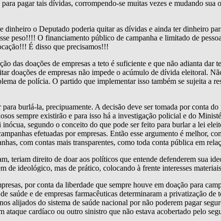
os para pagar tais dívidas, corrompendo-se muitas vezes e mudando sua o
e dinheiro o Deputado poderia quitar as dívidas e ainda ter dinheiro 
e peso!!!! O financiamento público de campanha e limitado de pessoas f
vocação!!! É disso que precisamos!!!
 das doações de empresas a teto é suficiente e que não adianta dar te
itar doações de empresas não impede o acúmulo de dívida eleitoral. Não
oblema de polícia. O partido que implementar isso também se sujeita a re
ara burlá-la, precipuamente. A decisão deve ser tomada por conta do p
osos sempre existirão e para isso há a investigação policial e do Minist
nócua, segundo o conceito do que pode ser feito para burlar a lei eleit
e campanhas efetuadas por empresas. Então esse argumento é melhor, c
anhas, com contas mais transparentes, como toda conta pública em rela
 teriam direito de doar aos políticos que entende defenderem sua ideol
de ideológico, mas de prático, colocando à frente interesses materiais 
esas, por conta da liberdade que sempre houve em doação para campan
e saúde e de empresas farmacêuticas determinaram a privatização de 
canos alijados do sistema de saúde nacional por não poderem pagar segu
 ataque cardíaco ou outro sinistro que não estava acobertado pelo seg