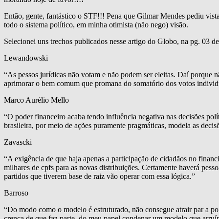
Então, gente, fantástico o STF!!! Pena que Gilmar Mendes pediu vista 
todo o sistema político, em minha otimista (não nego) visão.
Selecionei uns trechos publicados nesse artigo do Globo, na pg. 03 d
Lewandowski
“As pessos jurídicas não votam e não podem ser eleitas. Daí porque nã
aprimorar o bem comum que promana do somatório dos votos individu
Marco Aurélio Mello
“O poder financeiro acaba tendo influência negativa nas decisões polít
brasileira, por meio de ações puramente pragmáticas, modela as decisõe
Zavascki
“A exigência de que haja apenas a participação de cidadãos no financ
milhares de cpfs para as novas distribuições. Certamente haverá pess
partidos que tiverem base de raiz vão operar com essa lógica.”
Barroso
“Do modo como o modelo é estruturado, não consegue atrair par a pol
crença de que faz parte do meu papel condenar um modelo que arruína