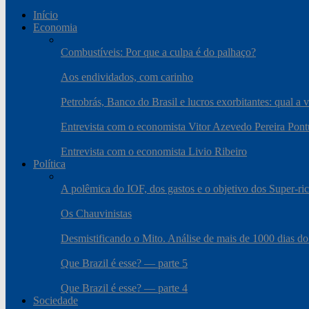
Início
Economia
Combustíveis: Por que a culpa é do palhaço?
Aos endividados, com carinho
Petrobrás, Banco do Brasil e lucros exorbitantes: qual a 
Entrevista com o economista Vitor Azevedo Pereira Pont
Entrevista com o economista Livio Ribeiro
Política
A polêmica do IOF, dos gastos e o objetivo dos Super-ri
Os Chauvinistas
Desmistificando o Mito. Análise de mais de 1000 dias do
Que Brazil é esse? — parte 5
Que Brazil é esse? — parte 4
Sociedade