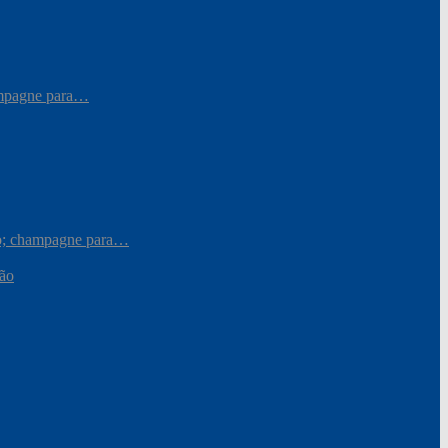
hampagne para…
iro; champagne para…
ção