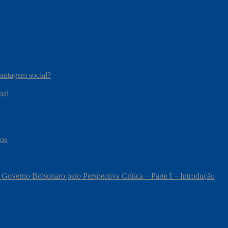
vantagem social?
ual
cos
 Governo Bolsonaro pelo Perspectiva Crítica – Parte I – Introdução