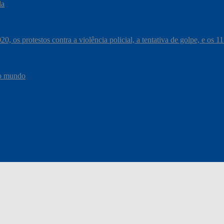
da
, os protestos contra a violência policial, a tentativa de golpe, e os 
do mundo