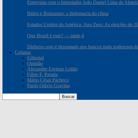
Entrevista com o historiador João Daniel Lima de Almei
Biden e Bolsonaro: a diplomacia do clima
Estados Unidos da América, Ano Zero: As eleições de 2020
Que Brazil é esse? — parte 4
Dinheiro sujo é derramado nos bancos mais poderosos 
Colunas
Editorial
Opinião
Alexandre Enrique Leitão
Fábio F. Parada
Mário César Pacheco
Paulo Otávio Gravina