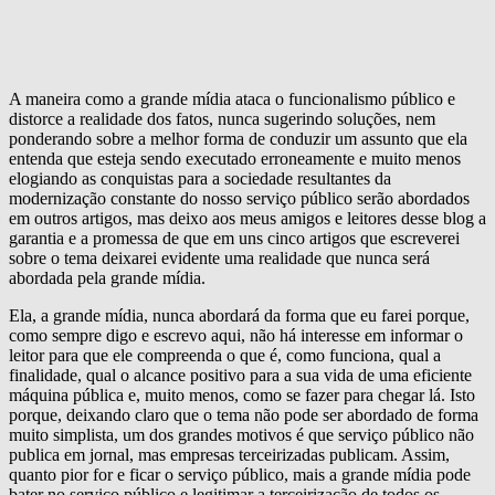
A maneira como a grande mídia ataca o funcionalismo público e
distorce a realidade dos fatos, nunca sugerindo soluções, nem
ponderando sobre a melhor forma de conduzir um assunto que ela
entenda que esteja sendo executado erroneamente e muito menos
elogiando as conquistas para a sociedade resultantes da
modernização constante do nosso serviço público serão abordados
em outros artigos, mas deixo aos meus amigos e leitores desse blog a
garantia e a promessa de que em uns cinco artigos que escreverei
sobre o tema deixarei evidente uma realidade que nunca será
abordada pela grande mídia.
Ela, a grande mídia, nunca abordará da forma que eu farei porque,
como sempre digo e escrevo aqui, não há interesse em informar o
leitor para que ele compreenda o que é, como funciona, qual a
finalidade, qual o alcance positivo para a sua vida de uma eficiente
máquina pública e, muito menos, como se fazer para chegar lá. Isto
porque, deixando claro que o tema não pode ser abordado de forma
muito simplista, um dos grandes motivos é que serviço público não
publica em jornal, mas empresas terceirizadas publicam. Assim,
quanto pior for e ficar o serviço público, mais a grande mídia pode
bater no serviço público e legitimar a terceirização de todos os