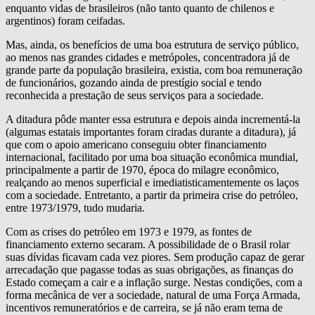
enquanto vidas de brasileiros (não tanto quanto de chilenos e
argentinos) foram ceifadas.
Mas, ainda, os benefícios de uma boa estrutura de serviço público,
ao menos nas grandes cidades e metrópoles, concentradora já de
grande parte da população brasileira, existia, com boa remuneração
de funcionários, gozando ainda de prestígio social e tendo
reconhecida a prestação de seus serviços para a sociedade.
A ditadura pôde manter essa estrutura e depois ainda incrementá-la
(algumas estatais importantes foram ciradas durante a ditadura), já
que com o apoio americano conseguiu obter financiamento
internacional, facilitado por uma boa situação econômica mundial,
principalmente a partir de 1970, época do milagre econômico,
realçando ao menos superficial e imediatisticamentemente os laços
com a sociedade. Entretanto, a partir da primeira crise do petróleo,
entre 1973/1979, tudo mudaria.
Com as crises do petróleo em 1973 e 1979, as fontes de
financiamento externo secaram. A possibilidade de o Brasil rolar
suas dívidas ficavam cada vez piores. Sem produção capaz de gerar
arrecadação que pagasse todas as suas obrigações, as finanças do
Estado começam a cair e a inflação surge. Nestas condições, com a
forma mecânica de ver a sociedade, natural de uma Força Armada,
incentivos remuneratórios e de carreira, se já não eram tema de