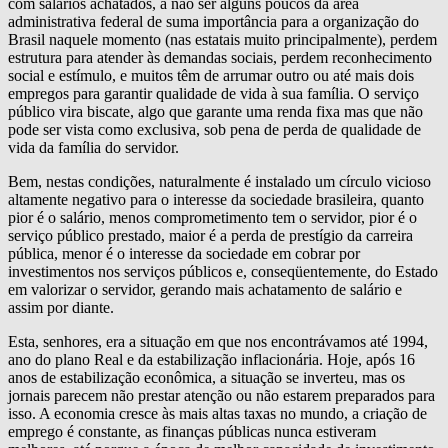
com salários achatados, a não ser alguns poucos da área
administrativa federal de suma importância para a organização do
Brasil naquele momento (nas estatais muito principalmente), perdem
estrutura para atender às demandas sociais, perdem reconhecimento
social e estímulo, e muitos têm de arrumar outro ou até mais dois
empregos para garantir qualidade de vida à sua família. O serviço
público vira biscate, algo que garante uma renda fixa mas que não
pode ser vista como exclusiva, sob pena de perda de qualidade de
vida da família do servidor.
Bem, nestas condições, naturalmente é instalado um círculo vicioso
altamente negativo para o interesse da sociedade brasileira, quanto
pior é o salário, menos comprometimento tem o servidor, pior é o
serviço público prestado, maior é a perda de prestígio da carreira
pública, menor é o interesse da sociedade em cobrar por
investimentos nos serviços públicos e, conseqüentemente, do Estado
em valorizar o servidor, gerando mais achatamento de salário e
assim por diante.
Esta, senhores, era a situação em que nos encontrávamos até 1994,
ano do plano Real e da estabilização inflacionária. Hoje, após 16
anos de estabilização econômica, a situação se inverteu, mas os
jornais parecem não prestar atenção ou não estarem preparados para
isso. A economia cresce às mais altas taxas no mundo, a criação de
emprego é constante, as finanças públicas nunca estiveram