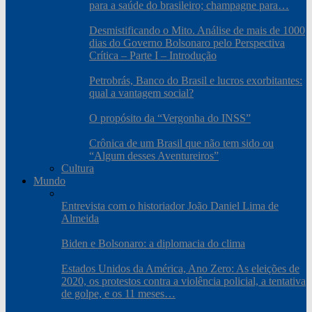
para a saúde do brasileiro; champagne para…
Desmistificando o Mito. Análise de mais de 1000
dias do Governo Bolsonaro pelo Perspectiva
Crítica – Parte I – Introdução
Petrobrás, Banco do Brasil e lucros exorbitantes:
qual a vantagem social?
O propósito da “Vergonha do INSS”
Crônica de um Brasil que não tem sido ou
“Algum desses Aventureiros”
Cultura
Mundo
Entrevista com o historiador João Daniel Lima de
Almeida
Biden e Bolsonaro: a diplomacia do clima
Estados Unidos da América, Ano Zero: As eleições de
2020, os protestos contra a violência policial, a tentativa
de golpe, e os 11 meses…