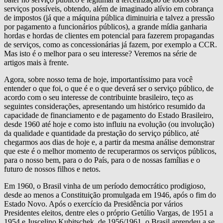
serviços possíveis, obtendo, além de imaginado alívio em cobrança
de impostos (já que a máquina pública diminuiria e talvez a pressão
por pagamento a funcionários públicos), a grande mídia ganharia
hordas e hordas de clientes em potencial para fazerem propagandas
de serviços, como as concessionárias já fazem, por exemplo a CCR.
Mas isto é o melhor para o seu interesse? Veremos na série de
artigos mais à frente.
Agora, sobre nosso tema de hoje, importantíssimo para você
entender o que foi, o que é e o que deverá ser o serviço público, de
acordo com o seu interesse de contribuinte brasileiro, teço as
seguintes considerações, apresentando um histórico resumido da
capacidade de financiamento e de pagamento do Estado Brasileiro,
desde 1960 até hoje e como isto influiu na evolução (ou involução)
da qualidade e quantidade da prestação do serviço público, até
chegarmos aos dias de hoje e, a partir da mesma análise demonstrar
que este é o melhor momento de recuperarmos os serviços públicos,
para o nosso bem, para o do País, para o de nossas famílias e o
futuro de nossos filhos e netos.
Em 1960, o Brasil vinha de um período democrático prodigioso,
desde ao menos a Constituição promulgada em 1946, após o fim do
Estado Novo. Após o exercício da Presidência por vários
Presidentes eleitos, dentre eles o próprio Getúlio Vargas, de 1951 a
1954 e Juscelino Kubitschek, de 1956/1961, o Brasil aprendeu a se