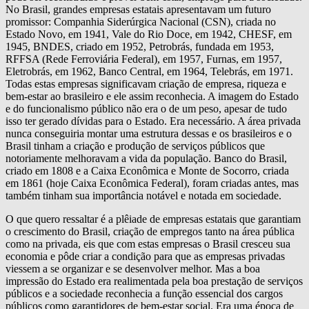
No Brasil, grandes empresas estatais apresentavam um futuro
promissor: Companhia Siderúrgica Nacional (CSN), criada no
Estado Novo, em 1941, Vale do Rio Doce, em 1942, CHESF, em
1945, BNDES, criado em 1952, Petrobrás, fundada em 1953,
RFFSA (Rede Ferroviária Federal), em 1957, Furnas, em 1957,
Eletrobrás, em 1962, Banco Central, em 1964, Telebrás, em 1971.
Todas estas empresas significavam criação de empresa, riqueza e
bem-estar ao brasileiro e ele assim reconhecia. A imagem do Estado
e do funcionalismo público não era o de um peso, apesar de tudo
isso ter gerado dívidas para o Estado. Era necessário. A área privada
nunca conseguiria montar uma estrutura dessas e os brasileiros e o
Brasil tinham a criação e produção de serviços públicos que
notoriamente melhoravam a vida da população. Banco do Brasil,
criado em 1808 e a Caixa Econômica e Monte de Socorro, criada
em 1861 (hoje Caixa Econômica Federal), foram criadas antes, mas
também tinham sua importância notável e notada em sociedade.
O que quero ressaltar é a plêiade de empresas estatais que garantiam
o crescimento do Brasil, criação de empregos tanto na área pública
como na privada, eis que com estas empresas o Brasil cresceu sua
economia e pôde criar a condição para que as empresas privadas
viessem a se organizar e se desenvolver melhor. Mas a boa
impressão do Estado era realimentada pela boa prestação de serviços
públicos e a sociedade reconhecia a função essencial dos cargos
públicos como garantidores de bem-estar social. Era uma época de