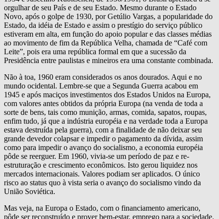
orgulhar de seu País e de seu Estado. Mesmo durante o Estado
Novo, após o golpe de 1930, por Getúlio Vargas, a popularidade do
Estado, da idéia de Estado e assim o prestígio do serviço público
estiveram em alta, em função do apoio popular e das classes médias
ao movimento de fim da República Velha, chamada de “Café com
Leite”, pois era uma república formal em que a sucessão da
Presidência entre paulistas e mineiros era uma constante combinada.
Não à toa, 1960 eram considerados os anos dourados. Aqui e no
mundo ocidental. Lembre-se que a Segunda Guerra acabou em
1945 e após maciços investimentos dos Estados Unidos na Europa,
com valores antes obtidos da própria Europa (na venda de toda a
sorte de bens, tais como munição, armas, comida, sapatos, roupas,
enfim tudo, já que a indústria européia e na verdade toda a Europa
estava destruída pela guerra), com a finalidade de não deixar seu
grande devedor colapsar e impedir o pagamento da dívida, assim
como para impedir o avanço do socialismo, a economia européia
pôde se reerguer. Em 1960, vivia-se um período de paz e re-
estruturação e crescimento econômicos. Isto gerou liquidez nos
mercados internacionais. Valores podiam ser aplicados. O único
risco ao status quo à vista seria o avanço do socialismo vindo da
União Soviética.
Mas veja, na Europa o Estado, com o financiamento americano,
pôde ser reconstruído e prover bem-estar, emprego para a sociedade.