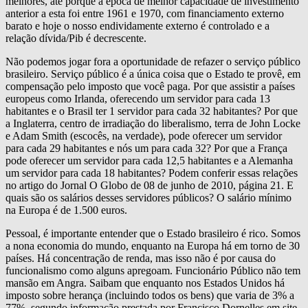
melhores, até porque a época de melhor capacidade de investimento
anterior a esta foi entre 1961 e 1970, com financiamento externo
barato e hoje o nosso endividamente externo é controlado e a
relação dívida/Pib é decrescente.
Não podemos jogar fora a oportunidade de refazer o serviço público
brasileiro. Serviço público é a única coisa que o Estado te provê, em
compensação pelo imposto que você paga. Por que assistir a países
europeus como Irlanda, oferecendo um servidor para cada 13
habitantes e o Brasil ter 1 servidor para cada 32 habitantes? Por que
a Inglaterra, centro de irradiação do liberalismo, terra de John Locke
e Adam Smith (escocês, na verdade), pode oferecer um servidor
para cada 29 habitantes e nós um para cada 32? Por que a França
pode oferecer um servidor para cada 12,5 habitantes e a Alemanha
um servidor para cada 18 habitantes? Podem conferir essas relações
no artigo do Jornal O Globo de 08 de junho de 2010, página 21. E
quais são os salários desses servidores públicos? O salário mínimo
na Europa é de 1.500 euros.
Pessoal, é importante entender que o Estado brasileiro é rico. Somos
a nona economia do mundo, enquanto na Europa há em torno de 30
países. Há concentração de renda, mas isso não é por causa do
funcionalismo como alguns apregoam. Funcionário Público não tem
mansão em Angra. Saibam que enquanto nos Estados Unidos há
imposto sobre herança (incluindo todos os bens) que varia de 3% a
77%, segundo informação prestada por Francisco Dornelles em site