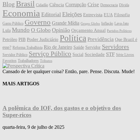
Brasil
Blog
Crise
Corrupção
Ciência
Cidadão
Democracia
Dívida
Economia
Eleições
Editorial
Entrevista
EUA
Filosofia
Governo
Grande Mídia
Gasto Público
Inflação
Lava-Jato
Grupo Globo
Mundo
O Globo
Opinião
Orçamento Anual
Lula
Partidos Políticos
Política
Previdência
PIB
Poder Judiciário
Petróleo
Que Brazil é
Servidores
Rio de Janeiro
esse?
Saúde
Servidor
Reforma Trabalhista
Serviço Público
STF
Sociedade
Social
Servidor Público
Série Livros
Favoritos
Trabalhadores
Tributos
Cansado de ler qualquer coisa? Então, pare. Pense. Discuta. Mude!
MAIS ARTIGOS
A polêmica do IOF, dos gastos e o objetivo dos
Super-ricos
quarta-feira, 9 de julho de 2025