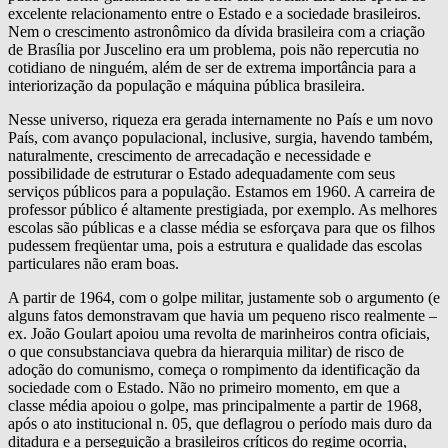
excelente relacionamento entre o Estado e a sociedade brasileiros.
Nem o crescimento astronômico da dívida brasileira com a criação
de Brasília por Juscelino era um problema, pois não repercutia no
cotidiano de ninguém, além de ser de extrema importância para a
interiorização da população e máquina pública brasileira.
Nesse universo, riqueza era gerada internamente no País e um novo
País, com avanço populacional, inclusive, surgia, havendo também,
naturalmente, crescimento de arrecadação e necessidade e
possibilidade de estruturar o Estado adequadamente com seus
serviços públicos para a população. Estamos em 1960. A carreira de
professor público é altamente prestigiada, por exemplo. As melhores
escolas são públicas e a classe média se esforçava para que os filhos
pudessem freqüentar uma, pois a estrutura e qualidade das escolas
particulares não eram boas.
A partir de 1964, com o golpe militar, justamente sob o argumento (e
alguns fatos demonstravam que havia um pequeno risco realmente –
ex. João Goulart apoiou uma revolta de marinheiros contra oficiais,
o que consubstanciava quebra da hierarquia militar) de risco de
adoção do comunismo, começa o rompimento da identificação da
sociedade com o Estado. Não no primeiro momento, em que a
classe média apoiou o golpe, mas principalmente a partir de 1968,
após o ato institucional n. 05, que deflagrou o período mais duro da
ditadura e a perseguição a brasileiros críticos do regime ocorria,