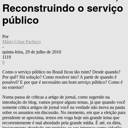
Reconstruindo o serviço
público
Por
Mário César Pacheco
-
quinta-feira, 29 de julho de 2010
1119
0
Como o serviço público no Brasil ficou tão ruim? Desde quando?
Por quê? Há solução? Como resolver isto? A partir de quando é
possível? E por que é necessário um bom serviço público? Como é
no exterior?
Numa pausa de críticas a artigo de jornal, como sugerido na
introdução do blog, vamos propor alguns temas, já que quando você
somente critica artigos de jornal você na verdade não inova na pauta
sobre os assuntos em discussão. No momento, em que a eleição para
presidente se aproxima, temos em voga hoje um grande tema que
recorrentemente é mal abordado pela grande mídia. É até, eu diria,
levianamente abordado em prejuízo ao seu interesse como cidadão