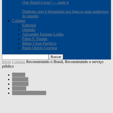
Que Brazil é esse? — parte 4
Dinheiro sujo é derramado nos bancos mais poderosos
do mundo
Colunas
Editorial
Opinião
Alexandre Enrique Leitão
Fábio F. Parada
Mário César Pacheco
Paulo Otávio Gravina
Início
Colunas
Reconstruindo o Brasil, Reconstruindo o serviço
público
Colunas
Economia
Sociedade
Governo
Mário César Pacheco