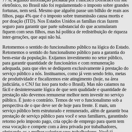
eletrônico, no Brasil não foi regulamentado o imposto sobre grandes
fortunas, nem será. Mesmo que alguém passe um bilhão de reais aos
filhos, paga 4% que é o imposto sobre transmissão causa mortis e
por doação (ITD). Nos Estados Unidos as famílias ricas fazem
seguro para garantir que parte substancial do que acumularam
fiquem com seus filhos, mas há política de redistribuição de riqueza
inter-gerações, que aqui não há.
Retomemos o sentido do funcionalismo público na lógica do Estado.
Retomemos o sentido do funcionalismo público para a garantia do
bem-estar da população. Exijamos investimento no setor público,
para garantir quantidade de funcionários e com remuneração
adequada, para que eles se dediquem exclusivamente à prestação do
serviço público a nós. Instituamos, como já vem sendo feito, metas
de produtividade e fiscalizemos este atingimento (hoje, na área
judiciária, o CNJ faz isso para todo o Brasil). Mas não caiamos na
fácil e desinteressante lógica de que sem qualidade e quantidade de
prestação não devemos remunerar melhor nem investir no serviço
público. É justo o contrário. Temos de ver o funcionalismo sob a
perspectiva de o que deve ser de hoje para frente. E mais, um
serviço público bem estruturado e remunerado, além de garantir boa
prestação de serviço público para você e seus familiares, garantindo
retorno pelo imposto pago, cria opção de emprego para quem tem
essa vocação e compete com a área privada por trabalhadores,
obrigando-os a melhor valorizar seus trabalhadores. Você já