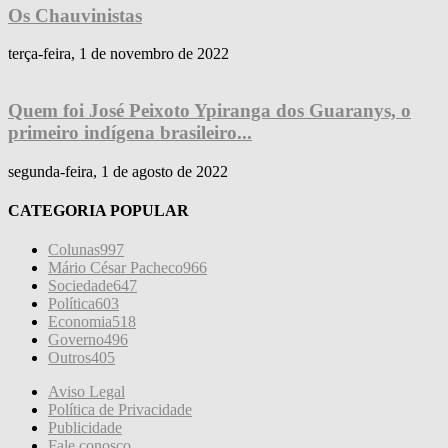
Os Chauvinistas
terça-feira, 1 de novembro de 2022
Quem foi José Peixoto Ypiranga dos Guaranys, o
primeiro indígena brasileiro...
segunda-feira, 1 de agosto de 2022
CATEGORIA POPULAR
Colunas
997
Mário César Pacheco
966
Sociedade
647
Política
603
Economia
518
Governo
496
Outros
405
Aviso Legal
Política de Privacidade
Publicidade
Fale conosco