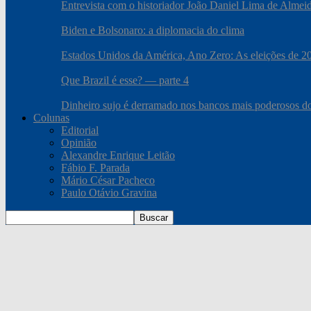
Entrevista com o historiador João Daniel Lima de Almei
Biden e Bolsonaro: a diplomacia do clima
Estados Unidos da América, Ano Zero: As eleições de 2020
Que Brazil é esse? — parte 4
Dinheiro sujo é derramado nos bancos mais poderosos 
Colunas
Editorial
Opinião
Alexandre Enrique Leitão
Fábio F. Parada
Mário César Pacheco
Paulo Otávio Gravina