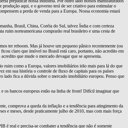
deria prejudicar nossa indústria. Por outro lado nossos manufaturados
produção aqui, e o governo terá de ser criativo para estimular o
compensem a perda de venda para a Europa. Nossa economia estará
emanha, Brasil, China, Coréia do Sul, talvez Índia e com certeza
a ruim norteamericana comprarão real brasileiro e uma cesta de
ríamos ter reboom. Mas já houve um pequeno pânico recentemente (ou
icou claro que imóvel no Brasil está caro, portanto, não acredito em
o acredito que mude o mercado devagar que se apresenta.
 ruim como a Europa, valores imobiliários irão mais para lá do que
em sua história o controle de fluxo de capitais para os países
ro lado fica a dúvida sobre o mercado imobiliário europeu. Penso que
e os bancos europeus estão na linha de front! Difícil imaginar que
te, comprova a queda da inflação e a tendência para atingimento da
es e meses, desde praticamente julho de 2010, mas com mais força
B é real e precisa-se combater a tendência que não é somente