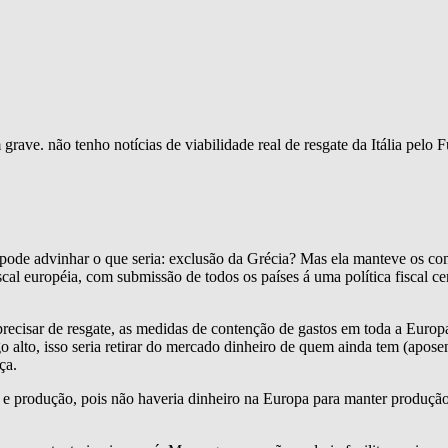
bem grave. não tenho notícias de viabilidade real de resgate da Itália p
 pode advinhar o que seria: exclusão da Grécia? Mas ela manteve os com
scal européia, com submissão de todos os países á uma política fiscal c
precisar de resgate, as medidas de contenção de gastos em toda a Europ
alto, isso seria retirar do mercado dinheiro de quem ainda tem (aposen
ça.
to e produção, pois não haveria dinheiro na Europa para manter produçã