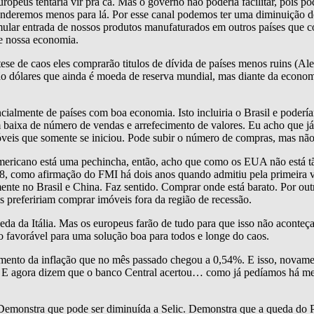
peus tentaria vir pra cá. Mas o governo não poderia facilitar, pois po
nderemos menos para lá. Por esse canal podemos ter uma diminuição de 
mular entrada de nossos produtos manufaturados em outros países que 
re nossa economia.
tese de caos eles comprarão titulos de dívida de países menos ruins (Al
o dólares que ainda é moeda de reserva mundial, mas diante da economi
ncialmente de países com boa economia. Isto incluiria o Brasil e pode
baixa de número de vendas e arrefecimento de valores. Eu acho que já f
óveis que somente se iniciou. Pode subir o número de compras, mas nã
ericano está uma pechincha, então, acho que como os EUA não está tão
, como afirmação do FMI há dois anos quando admitiu pela primeira vez 
ente no Brasil e China. Faz sentido. Comprar onde está barato. Por out
os prefeririam comprar imóveis fora da região de recessão.
da da Itália. Mas os europeus farão de tudo para que isso não aconteça 
ção favorável para uma solução boa para todos e longe do caos.
mento da inflação que no mês passado chegou a 0,54%. E isso, novamen
. E agora dizem que o banco Central acertou… como já pedíamos há mes
emonstra que pode ser diminuída a Selic. Demonstra que a queda do PI