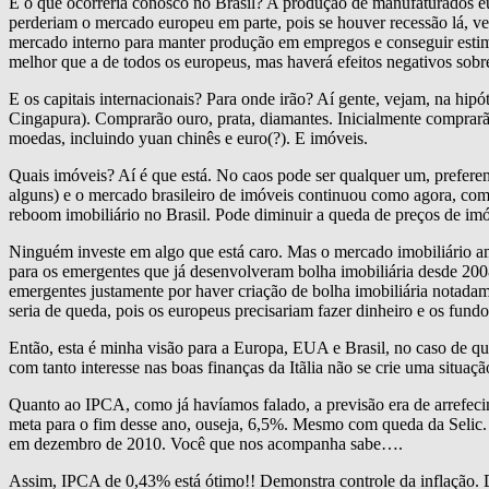
E o que ocorreria conosco no Brasil? A produção de manufaturados euro
perderiam o mercado europeu em parte, pois se houver recessão lá, ve
mercado interno para manter produção em empregos e conseguir esti
melhor que a de todos os europeus, mas haverá efeitos negativos sob
E os capitais internacionais? Para onde irão? Aí gente, vejam, na hipó
Cingapura). Comprarão ouro, prata, diamantes. Inicialmente comprarã
moedas, incluindo yuan chinês e euro(?). E imóveis.
Quais imóveis? Aí é que está. No caos pode ser qualquer um, prefere
alguns) e o mercado brasileiro de imóveis continuou como agora, com 
reboom imobiliário no Brasil. Pode diminuir a queda de preços de im
Ninguém investe em algo que está caro. Mas o mercado imobiliário am
para os emergentes que já desenvolveram bolha imobiliária desde 2008
emergentes justamente por haver criação de bolha imobiliária notadam
seria de queda, pois os europeus precisariam fazer dinheiro e os fund
Então, esta é minha visão para a Europa, EUA e Brasil, no caso de que
com tanto interesse nas boas finanças da Itãlia não se crie uma situa
Quanto ao IPCA, como já havíamos falado, a previsão era de arrefeci
meta para o fim desse ano, ouseja, 6,5%. Mesmo com queda da Selic
em dezembro de 2010. Você que nos acompanha sabe….
Assim, IPCA de 0,43% está ótimo!! Demonstra controle da inflação. D