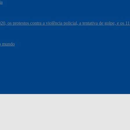
da
, os protestos contra a violência policial, a tentativa de golpe, e os 
do mundo