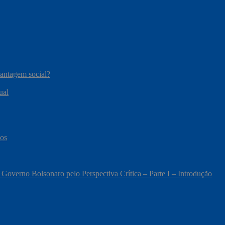
vantagem social?
ual
cos
 Governo Bolsonaro pelo Perspectiva Crítica – Parte I – Introdução