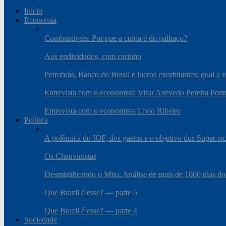
Início
Economia
Combustíveis: Por que a culpa é do palhaço?
Aos endividados, com carinho
Petrobrás, Banco do Brasil e lucros exorbitantes: qual a 
Entrevista com o economista Vitor Azevedo Pereira Pont
Entrevista com o economista Livio Ribeiro
Política
A polêmica do IOF, dos gastos e o objetivo dos Super-ri
Os Chauvinistas
Desmistificando o Mito. Análise de mais de 1000 dias do
Que Brazil é esse? — parte 5
Que Brazil é esse? — parte 4
Sociedade