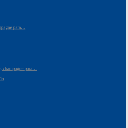
hampagne para…
iro; champagne para…
ção