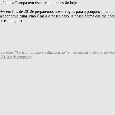
 já que a Europa tem risco real de recessão hoje.
 9% em fins de 2012e preparemos novas regras para a poupança para po
 tem economia ruim. Não é mais o nosso caso. A nossa é uma das melho
 e estrangeiros.
idadão: “salário mínimo é inflacionário” e “terceirizar melhora serviç
B 2010 e desemprego