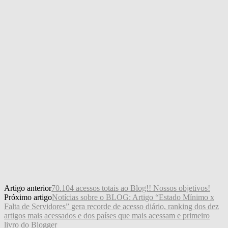
Artigo anterior
70.104 acessos totais ao Blog!! Nossos objetivos!
Próximo artigo
Notícias sobre o BLOG: Artigo “Estado Mínimo x
Falta de Servidores” gera recorde de acesso diário, ranking dos dez
artigos mais acessados e dos países que mais acessam e primeiro
livro do Blogger