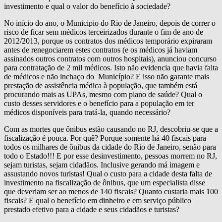
investimento e qual o valor do benefício à sociedade?
No início do ano, o Municipio do Rio de Janeiro, depois de correr o
risco de ficar sem médicos terceirizados durante o fim de ano de
2012/2013, porque os contratos dos médicos temporário expiraram
antes de renegociarem estes contratos (e os médicos já haviam
assinados outros contratos com outros hospitais), anunciou concurso
para contratação de 2 mil médicos. Isto não evidencia que havia falta
de médicos e não inchaço do Município? E isso não garante mais
prestação de assistência médica à população, que também está
procurando mais as UPAs, mesmo com plano de saúde? Qual o
custo desses servidores e o benefício para a população em ter
médicos disponíveis para tratá-la, quando necessário?
Com as mortes que ônibus estão causando no RJ, descobriu-se que a
fiscalização é pouca. Por quê? Porque somente há 40 fiscais para
todos os milhares de ônibus da cidade do Rio de Janeiro, senão para
todo o Estado!!! E por esse desinvestimento, pessoas morrem no RJ,
sejam turistas, sejam cidadãos. Inclusive gerando má imagem e
assustando novos turistas! Qual o custo para a cidade desta falta de
investimento na fiscalização de ônibus, que um especialista disse
que deveriam ser ao menos de 140 fiscais? Quanto custaria mais 100
fiscais? E qual o benefício em dinheiro e em serviço público
prestado efetivo para a cidade e seus cidadãos e turistas?