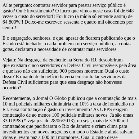
Aí te pergunto: contratar servidor para prestar serviço público é
gasto? Ou é investimento? O lucro que vimos neste caso foi de 648
vezes o custo do servidor!! Foi lucro (a mídia só entende assim) de
64.800%!! Deixe-me escrever: sessenta e quatro mil oitocentos por
cento!!!
E o engraçado, senhores, é que, apesar de ficarem publicando que o
Estado está inchado, a cada problema no serviço público, a conta-
gotas, declaram a necessidade de contratar mais servidores.
Vejam: Na desgraça da enchente na Serra do RJ, descobriram
que existiam cinco servidores da Defesa Civil responsáveis pela área
e que isso não era suficiente. 900 pessoas morreram Qual o custo
disso? E quanto de benefício haveria em contratar servidores da
Defesa Civil suficientes para que essa desgraça não houvesse
ocorrido?
Recentemente, o Jornal O Globo publicou que a contratação de mais
10 mil policiais militares diminuiria em 10% a taxa de homicídio no
RJ. Essa contratação é gasto ou investimento? As UPPS exigem
contratação de ao menos 100 policiais militares novos. Já são umas
33 UPPS (* veja p.s. de 28/06/2013), ou seja, mais de 3.300 mil
contratados que pacificaram o Rio de Janeiro e criam clima para
investimentos em novos negócios em todo o Estado e ainda salvam
vidas e levam paz a 600 mil moradores. Qual o custo desse