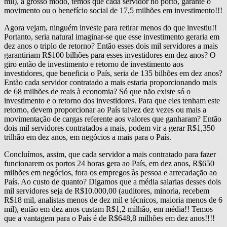
mil), a grosso modo, temos que cada servidor no porto, garante o
movimento ou o benefício social de 17,5 milhões em investimento!!!
Agora vejam, ninguém investe para retirar menos do que investiu!!
Portanto, seria natural imaginar-se que esse investimento geraria em
dez anos o triplo de retorno? Então esses dois mil servidores a mais
garantiriam R$100 bilhões para esses investidores em dez anos? O
giro então de investimento e retorno de investimento aos
investidores, que beneficia o País, seria de 135 bilhões em dez anos?
Então cada servidor contratado a mais estaria proporcionando mais
de 68 milhões de reais à economia? Só que não existe só o
investimento e o retorno dos investidores. Para que eles tenham este
retorno, devem proporcionar ao País talvez dez vezes ou mais a
movimentação de cargas referente aos valores que ganharam? Então
dois mil servidores contratados a mais, podem vir a gerar R$1,350
trilhão em dez anos, em negócios a mais para o País.
Concluímos, assim, que cada servidor a mais contratado para fazer
funcionarem os portos 24 horas gera ao País, em dez anos, R$650
milhões em negócios, fora os empregos às pessoa e arrecadação ao
País. Ao custo de quanto? Digamos que a média salarias desses dois
mil servidores seja de R$10.000,00 (auditores, minoria, recebem
R$18 mil, analistas menos de dez mil e técnicos, maioria menos de 6
mil), então em dez anos custam R$1,2 milhão, em média!! Temos
que a vantagem para o País é de R$648,8 milhões em dez anos!!!!