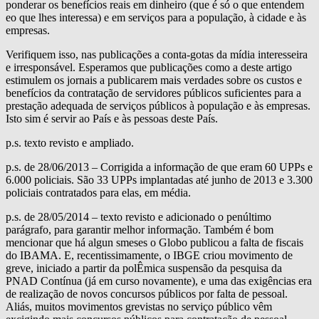
ponderar os benefícios reais em dinheiro (que é só o que entendem
eo que lhes interessa) e em serviços para a população, à cidade e às
empresas.
Verifiquem isso, nas publicações a conta-gotas da mídia interesseira
e irresponsável. Esperamos que publicações como a deste artigo
estimulem os jornais a publicarem mais verdades sobre os custos e
benefícios da contratação de servidores públicos suficientes para a
prestação adequada de serviços públicos à população e às empresas.
Isto sim é servir ao País e às pessoas deste País.
p.s. texto revisto e ampliado.
p.s. de 28/06/2013 – Corrigida a informação de que eram 60 UPPs e
6.000 policiais. São 33 UPPs implantadas até junho de 2013 e 3.300
policiais contratados para elas, em média.
p.s. de 28/05/2014 – texto revisto e adicionado o penúltimo
parágrafo, para garantir melhor informação. Também é bom
mencionar que há algun smeses o Globo publicou a falta de fiscais
do IBAMA. E, recentissimamente, o IBGE criou movimento de
greve, iniciado a partir da polÊmica suspensão da pesquisa da
PNAD Contínua (já em curso novamente), e uma das exigências era
de realização de novos concursos públicos por falta de pessoal.
Aliás, muitos movimentos grevistas no serviço público vêm