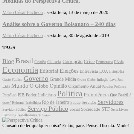
Medidas do Perspectiva Crítica.
Mário César Pacheco
-
sexta-feira, 13 de março de 2020
Análise sobre o Governo Bolsonaro – 240 dias
Mário César Pacheco
-
sexta-feira, 30 de agosto de 2019
TAGS
Brasil
Blog
Crise
Corrupção
Ciência
Cidadão
Democracia
Dívida
Economia
Eleições
Editorial
Entrevista
EUA
Filosofia
Governo
Grande Mídia
Gasto Público
Inflação
Lava-Jato
Grupo Globo
Mundo
O Globo
Opinião
Orçamento Anual
Lula
Partidos Políticos
Política
Previdência
PIB
Poder Judiciário
Petróleo
Que Brazil é
Servidores
Rio de Janeiro
esse?
Saúde
Servidor
Reforma Trabalhista
Serviço Público
STF
Sociedade
Social
Servidor Público
Série Livros
Favoritos
Trabalhadores
Tributos
Cansado de ler qualquer coisa? Então, pare. Pense. Discuta. Mude!