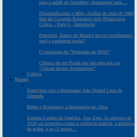
para a saúde do brasileiro; champagne para…
Desmistificando o Mito. Análise de mais de 1000
dias do Governo Bolsonaro pelo Perspectiva
Crítica – Parte I – Introdução
Petrobrás, Banco do Brasil e lucros exorbitantes:
qual a vantagem social?
O propósito da “Vergonha do INSS”
Crônica de um Brasil que não tem sido ou
“Algum desses Aventureiros”
Cultura
Mundo
Entrevista com o historiador João Daniel Lima de
Almeida
Biden e Bolsonaro: a diplomacia do clima
Estados Unidos da América, Ano Zero: As eleições de
2020, os protestos contra a violência policial, a tentativa
de golpe, e os 11 meses…