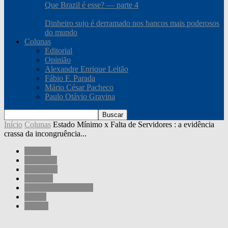
Que Brazil é esse? — parte 4
Dinheiro sujo é derramado nos bancos mais poderosos
do mundo
Colunas
Editorial
Opinião
Alexandre Enrique Leitão
Fábio F. Parada
Mário César Pacheco
Paulo Otávio Gravina
Início
Colunas
Estado Mínimo x Falta de Servidores : a evidência
crassa da incongruência...
Colunas
Economia
Sociedade
Governo
Mário César Pacheco
Outros
Política