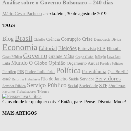
Análise sobre o Governo Bolsonaro – 240 dias
Mário César Pacheco
-
sexta-feira, 30 de agosto de 2019
TAGS
Brasil
Blog
Crise
Corrupção
Ciência
Cidadão
Democracia
Dívida
Economia
Eleições
Editorial
Entrevista
EUA
Filosofia
Governo
Grande Mídia
Gasto Público
Inflação
Lava-Jato
Grupo Globo
Mundo
O Globo
Opinião
Orçamento Anual
Lula
Partidos Políticos
Política
Previdência
PIB
Poder Judiciário
Petróleo
Que Brazil é
Servidores
Rio de Janeiro
esse?
Saúde
Servidor
Reforma Trabalhista
Serviço Público
STF
Sociedade
Social
Servidor Público
Série Livros
Favoritos
Trabalhadores
Tributos
Cansado de ler qualquer coisa? Então, pare. Pense. Discuta. Mude!
MAIS ARTIGOS