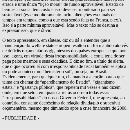
errada e uma única “lição moral” de fundo aproveitável: Estado de
bem-estar social tem custo e isso deve ser monitorado para ser
sustentável (esse monitoramento inclui alterações eventuais de
tempos em tempos, como a que está sendo feita na França, p.ex.).
Isso é a parte mínima aproveitável. Mas o texto não se destina a
expressar isso, que é óbvio.
O texto apresentado, em síntese, diz ou dá a entender que a
manutenção do welfare state europeu resultou ou foi mantido através
de déficits orçamentários gigantescos dos países europeus e que por
isso, agora, em virtude desta irresponsabilidade, a conta teria de ser
paga pelos mesmos e seus cidadãos. E diz ao fim, a título de alerta,
que o que ocorreu lá com irresponsabilidade fiscal também se aplica
ou pode acontecer no “hemisfério sul”, ou seja, no Brasil.
Evidentemente, para qualquer um, chamando a atenção para o que
teima em chamar de “aparelhamento do Estado”, “gigantismo
estatal” e “gastança pública”, que repetem mil vezes e não dizem
onde, em que setor, em quais carreiras ocorrem todas essas
“irresponsabilidades” do nosso Governo Federal, que apresenta, ao
contrário, constante decréscimo de relação dívida/pib e superávit
orçamentário, mesmo que diminuído após a crise financeira de 2008.
- PUBLICIDADE -