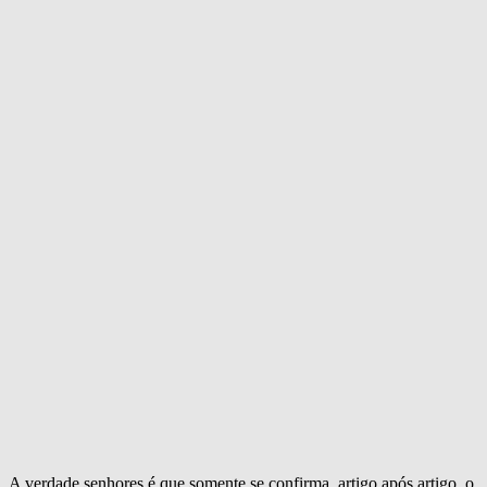
A verdade senhores é que somente se confirma, artigo após artigo, o