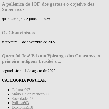
A polêmica do IOF, dos gastos e o objetivo dos
Super-ricos
quarta-feira, 9 de julho de 2025
Os Chauvinistas
terça-feira, 1 de novembro de 2022
Quem foi José Peixoto Ypiranga dos Guaranys, o
primeiro indígena brasileiro...
segunda-feira, 1 de agosto de 2022
CATEGORIA POPULAR
Colunas
997
Mário César Pacheco
966
Sociedade
647
Política
603
Economia
518