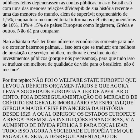
públicos feitos degenerassem as contas públicas, mas o Brasil está
com uma das menores relações dívida/pib de sua história recente e
uma das menores do mundo, além de superávit orçamentário de
1,5%, enquanto o mesmo editorial informa os déficits orçamentários
de 10%, 13% e 15% de países Europeus como Inglaterra, Grécia e
outros. Não dá pra comparar.
Não adianta o País ter bons números econômicos somente para nós
e o exterior batermos palmas… isso tem que se traduzir em melhora
de prestação de serviço público, melhora e crescimento de
investimentos públicos (porque nós precisamos), para que tudo isso
se traduza em melhora de qualidade de vida para o brasileiro, não é
mesmo?
Por fim repito: NÃO FOI O WELFARE STATE EUROPEU QUE
LEVOU A DÉFICITS ORÇAMENTÁRIOS E QUE AGORA
LEVA A SOCIEDADE EUROPÉIA A TER DE APERTAR O
CINTO. FOI A DESREGULAMENTAÇÃO DO MERCADO DE
CRÉDITO EM GERAL E IMOBILIÁRIO EM ESPECIALQUE
GEROU A MAIOR CRISE FINANCERIA DA HISTÓRIA
DESDE 1929, A QUAL OBRIGOU OS ESTADOS EUROPEUS
A RESGATAREM SUAS INSTIUIÇÕES FINANCEIRAS, VIA
AUMENTO DE DÍVIDA PÚBLICA E PARA EQUALIZAR
TUDO ISSO AGORA A SOCIEDADE EUROPÉIA TEM QUE
PAGAR. OU SEJA, A DESREGULAMENTAÇÃO DE