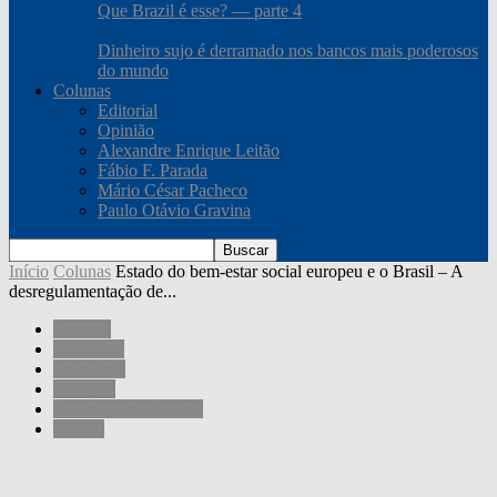
Que Brazil é esse? — parte 4
Dinheiro sujo é derramado nos bancos mais poderosos
do mundo
Colunas
Editorial
Opinião
Alexandre Enrique Leitão
Fábio F. Parada
Mário César Pacheco
Paulo Otávio Gravina
Início
Colunas
Estado do bem-estar social europeu e o Brasil – A
desregulamentação de...
Colunas
Economia
Sociedade
Governo
Mário César Pacheco
Mundo