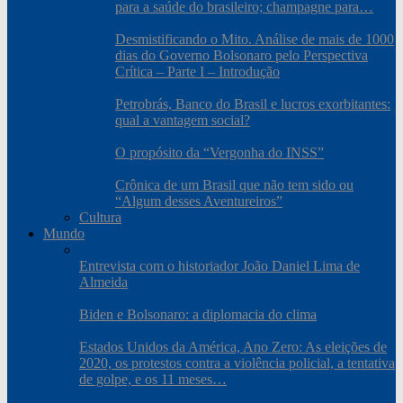
para a saúde do brasileiro; champagne para…
Desmistificando o Mito. Análise de mais de 1000
dias do Governo Bolsonaro pelo Perspectiva
Crítica – Parte I – Introdução
Petrobrás, Banco do Brasil e lucros exorbitantes:
qual a vantagem social?
O propósito da “Vergonha do INSS”
Crônica de um Brasil que não tem sido ou
“Algum desses Aventureiros”
Cultura
Mundo
Entrevista com o historiador João Daniel Lima de
Almeida
Biden e Bolsonaro: a diplomacia do clima
Estados Unidos da América, Ano Zero: As eleições de
2020, os protestos contra a violência policial, a tentativa
de golpe, e os 11 meses…