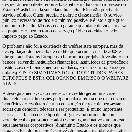
desprendimento deste renomado canal de mídia com o interesse do
Estado Brasileiro e da sociedade brasileira. Rico não precisa de
serviço público. Quem precisa é pobre e classe média. O serviço
público necessário de rico é o mínimo possível e é isso a que quer
diminuir o Estado. Mas isso não garante qualidade de vida à massa
da população, nem retorno de serviço público ao cidadão pelo
imposto pago ao Estado.
O problema não foi a existência do welfare state europeu, mas da
desregulação de mercado de crédito que gerou a crise de 2008 e
obrigou aos Estados Europeus a bancarem o prejuízo investindo em
bancos, salvando instituições financeiras, instituições de previdência,
instituições de financiamento imobiliário, em cifras trilhonárias (em
dólares) E ISTO SIM AUMENTOU O DEFICIT DOS PAÍSES
EUROPEUS E ESTÁ COLOCANDO EM RISCO O WELFARE
STATE.
A desregulamentação do mercado de crédito gerou uma crise
financeira cujas dimensões perigam colocar em xeque e em risco os
benefícios do resultado de uma construção de rede de bem-estar
social que demorou décadas a ser produzido. É muito importante
não cair na falácia deste tipo de artigo descomprometido com a
verdade real e que somente adota vetor argumentativo que protege
seus interesses corporativos (diminuir o Estado e os tributos que
paga aos Estado brasileiro) ao invés de buscar a realidade dos fatos