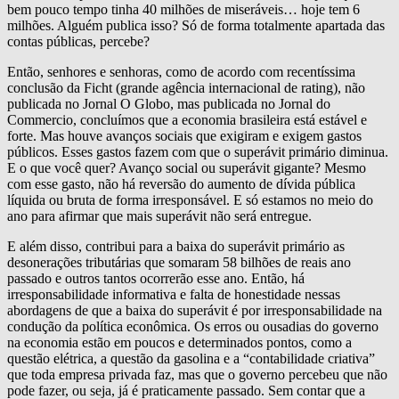
bem pouco tempo tinha 40 milhões de miseráveis… hoje tem 6
milhões. Alguém publica isso? Só de forma totalmente apartada das
contas públicas, percebe?
Então, senhores e senhoras, como de acordo com recentíssima
conclusão da Ficht (grande agência internacional de rating), não
publicada no Jornal O Globo, mas publicada no Jornal do
Commercio, concluímos que a economia brasileira está estável e
forte. Mas houve avanços sociais que exigiram e exigem gastos
públicos. Esses gastos fazem com que o superávit primário diminua.
E o que você quer? Avanço social ou superávit gigante? Mesmo
com esse gasto, não há reversão do aumento de dívida pública
líquida ou bruta de forma irresponsável. E só estamos no meio do
ano para afirmar que mais superávit não será entregue.
E além disso, contribui para a baixa do superávit primário as
desonerações tributárias que somaram 58 bilhões de reais ano
passado e outros tantos ocorrerão esse ano. Então, há
irresponsabilidade informativa e falta de honestidade nessas
abordagens de que a baixa do superávit é por irresponsabilidade na
condução da política econômica. Os erros ou ousadias do governo
na economia estão em poucos e determinados pontos, como a
questão elétrica, a questão da gasolina e a “contabilidade criativa”
que toda empresa privada faz, mas que o governo percebeu que não
pode fazer, ou seja, já é praticamente passado. Sem contar que a