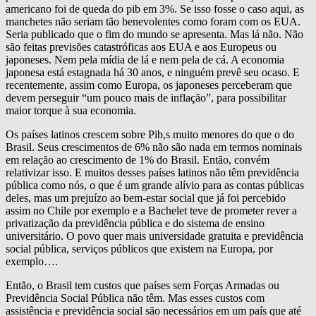
americano foi de queda do pib em 3%. Se isso fosse o caso aqui, as
manchetes não seriam tão benevolentes como foram com os EUA.
Seria publicado que o fim do mundo se apresenta. Mas lá não. Não
são feitas previsões catastróficas aos EUA e aos Europeus ou
japoneses. Nem pela mídia de lá e nem pela de cá. A economia
japonesa está estagnada há 30 anos, e ninguém prevê seu ocaso. E
recentemente, assim como Europa, os japoneses perceberam que
devem perseguir “um pouco mais de inflação”, para possibilitar
maior torque à sua economia.
Os países latinos crescem sobre Pib,s muito menores do que o do
Brasil. Seus crescimentos de 6% não são nada em termos nominais
em relação ao crescimento de 1% do Brasil. Então, convém
relativizar isso. E muitos desses países latinos não têm previdência
pública como nós, o que é um grande alívio para as contas públicas
deles, mas um prejuízo ao bem-estar social que já foi percebido
assim no Chile por exemplo e a Bachelet teve de prometer rever a
privatização da previdência pública e do sistema de ensino
universitário. O povo quer mais universidade gratuita e previdência
social pública, serviços públicos que existem na Europa, por
exemplo….
Então, o Brasil tem custos que países sem Forças Armadas ou
Previdência Social Pública não têm. Mas esses custos com
assistência e previdência social são necessários em um país que até