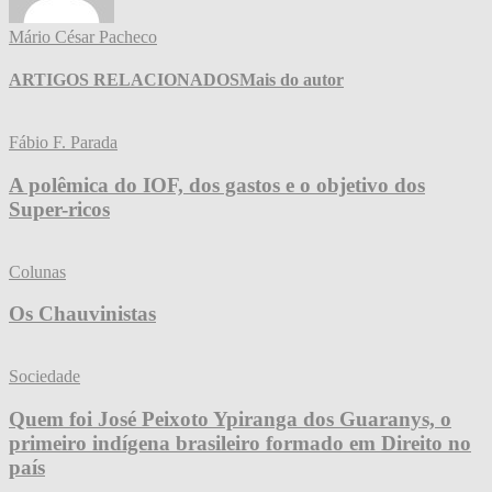
Mário César Pacheco
ARTIGOS RELACIONADOS
Mais do autor
Fábio F. Parada
A polêmica do IOF, dos gastos e o objetivo dos
Super-ricos
Colunas
Os Chauvinistas
Sociedade
Quem foi José Peixoto Ypiranga dos Guaranys, o
primeiro indígena brasileiro formado em Direito no
país