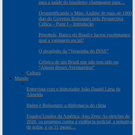
para a saúde do brasileiro; champagne para…
Desmistificando o Mito. Análise de mais de 1000
dias do Governo Bolsonaro pelo Perspectiva
Crítica – Parte I – Introdução
Petrobrás, Banco do Brasil e lucros exorbitantes:
qual a vantagem social?
O propósito da “Vergonha do INSS”
Crônica de um Brasil que não tem sido ou
“Algum desses Aventureiros”
Cultura
Mundo
Entrevista com o historiador João Daniel Lima de
Almeida
Biden e Bolsonaro: a diplomacia do clima
Estados Unidos da América, Ano Zero: As eleições de
2020, os protestos contra a violência policial, a tentativa
de golpe, e os 11 meses…