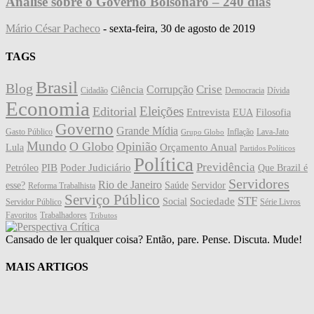
Análise sobre o Governo Bolsonaro – 240 dias
Mário César Pacheco
-
sexta-feira, 30 de agosto de 2019
TAGS
Brasil
Blog
Crise
Corrupção
Ciência
Cidadão
Democracia
Dívida
Economia
Eleições
Editorial
Entrevista
EUA
Filosofia
Governo
Grande Mídia
Gasto Público
Inflação
Lava-Jato
Grupo Globo
Mundo
O Globo
Opinião
Orçamento Anual
Lula
Partidos Políticos
Política
Previdência
PIB
Poder Judiciário
Petróleo
Que Brazil é
Servidores
Rio de Janeiro
esse?
Saúde
Servidor
Reforma Trabalhista
Serviço Público
STF
Sociedade
Social
Servidor Público
Série Livros
Favoritos
Trabalhadores
Tributos
Cansado de ler qualquer coisa? Então, pare. Pense. Discuta. Mude!
MAIS ARTIGOS