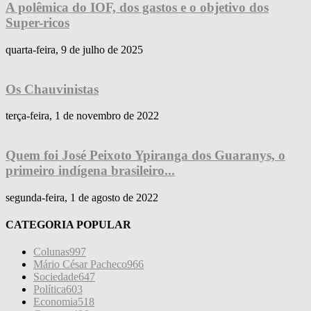
A polêmica do IOF, dos gastos e o objetivo dos
Super-ricos
quarta-feira, 9 de julho de 2025
Os Chauvinistas
terça-feira, 1 de novembro de 2022
Quem foi José Peixoto Ypiranga dos Guaranys, o
primeiro indígena brasileiro...
segunda-feira, 1 de agosto de 2022
CATEGORIA POPULAR
Colunas
997
Mário César Pacheco
966
Sociedade
647
Política
603
Economia
518