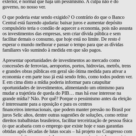
exterior, é normal que haja um pessimismo. A culpa não é do
governo, no nosso ver.
O que poderia estar sendo exigido? O contrário do que o Banco
Central está fazendo ajudaria: baixar juros e aumentar depósito
compulsório teria o condão de aquecer a economia, pois não assusta
os investimentos das empresas, sem criar dívida pública e sem
facilitar demais o consumo, que hoje está no limite. De resto é
esperar o mundo melhorar e passar o tempo para que as dívidas
familiares vão sumindo à medida em que são pagos.
Apresentar oportunidades de investimentos ao mercado como
concessões de ferrovias, aeroportos, portos, hidrovias, metrôs, trens
e grandes obras públicas em geral são ótima medida para ativar a
economia e em parte isso já está sendo feito, como todos podem ver.
E em cima disto a mídia poderia informar para catapultar
oportunidades de investimentos, alimentando um otimismo para
mudar a trajetória de queda do PIB… mas há esse interesse na
grande mídia? Não. Por quê? Porque o pessimismo antes da eleição
é interessante para a oposição e para os centros
financeiros internacionais, que podem manter pressão no Brasil por
juros Selic altos, dentre outras sugestões de soluções, como retirar
direitos trabalhistas brasileiros, facilitar terceirização de pessoa física
(o que acabaria com o emprego que existe hoje e suas garantias
obtidas após décadas de lutas socais – há projeto no Congresso com