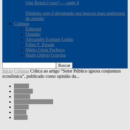
Que Brazil é esse? — parte 4
Dinheiro sujo é derramado nos bancos mais poderosos
do mundo
Colunas
Editorial
Opinião
Alexandre Enrique Leitão
Fábio F. Parada
Mário César Pacheco
Paulo Otávio Gravina
Início
Colunas
Crítica ao artigo “Setor Público ignora conjuntura
econômica”, publicado como opinião da...
Colunas
Sociedade
Governo
Mário César Pacheco
Opinião
Outros
Política