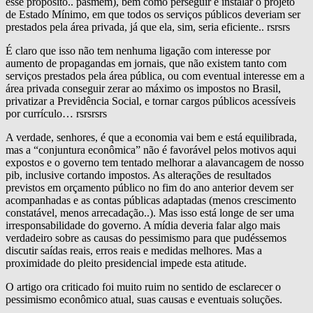
esse propósito.. pasmem), bem como perseguir e instalar o projeto
de Estado Mínimo, em que todos os serviços públicos deveriam ser
prestados pela área privada, já que ela, sim, seria eficiente.. rsrsrs
É claro que isso não tem nenhuma ligação com interesse por
aumento de propagandas em jornais, que não existem tanto com
serviços prestados pela área pública, ou com eventual interesse em a
área privada conseguir zerar ao máximo os impostos no Brasil,
privatizar a Previdência Social, e tornar cargos públicos acessíveis
por currículo… rsrsrsrs
A verdade, senhores, é que a economia vai bem e está equilibrada,
mas a “conjuntura econômica” não é favorável pelos motivos aqui
expostos e o governo tem tentado melhorar a alavancagem de nosso
pib, inclusive cortando impostos. As alterações de resultados
previstos em orçamento público no fim do ano anterior devem ser
acompanhadas e as contas públicas adaptadas (menos crescimento
constatável, menos arrecadação..). Mas isso está longe de ser uma
irresponsabilidade do governo. A mídia deveria falar algo mais
verdadeiro sobre as causas do pessimismo para que pudéssemos
discutir saídas reais, erros reais e medidas melhores. Mas a
proximidade do pleito presidencial impede esta atitude.
O artigo ora criticado foi muito ruim no sentido de esclarecer o
pessimismo econômico atual, suas causas e eventuais soluções.