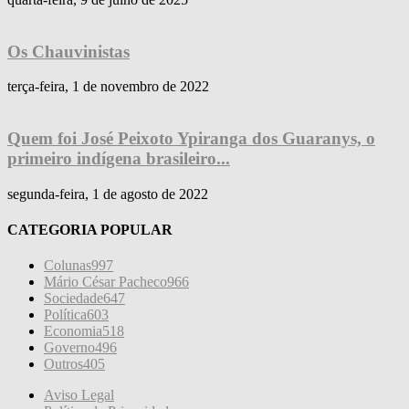
Os Chauvinistas
terça-feira, 1 de novembro de 2022
Quem foi José Peixoto Ypiranga dos Guaranys, o
primeiro indígena brasileiro...
segunda-feira, 1 de agosto de 2022
CATEGORIA POPULAR
Colunas
997
Mário César Pacheco
966
Sociedade
647
Política
603
Economia
518
Governo
496
Outros
405
Aviso Legal