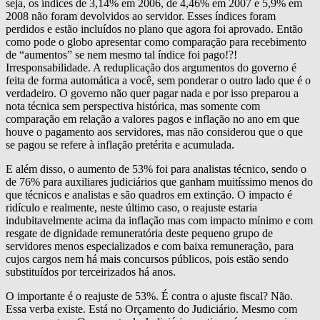
seja, os índices de 3,14% em 2006, de 4,46% em 2007 e 5,9% em
2008 não foram devolvidos ao servidor. Esses índices foram
perdidos e estão incluídos no plano que agora foi aprovado. Então
como pode o globo apresentar como comparação para recebimento
de “aumentos” se nem mesmo tal índice foi pago!?!
Irresponsabilidade. A reduplicação dos argumentos do governo é
feita de forma automática a você, sem ponderar o outro lado que é o
verdadeiro. O governo não quer pagar nada e por isso preparou a
nota técnica sem perspectiva histórica, mas somente com
comparação em relação a valores pagos e inflação no ano em que
houve o pagamento aos servidores, mas não considerou que o que
se pagou se refere à inflação pretérita e acumulada.
E além disso, o aumento de 53% foi para analistas técnico, sendo o
de 76% para auxiliares judiciários que ganham muitíssimo menos do
que técnicos e analistas e são quadros em extinção. O impacto é
ridículo e realmente, neste último caso, o reajuste estaria
indubitavelmente acima da inflação mas com impacto mínimo e com
resgate de dignidade remuneratória deste pequeno grupo de
servidores menos especializados e com baixa remuneração, para
cujos cargos nem há mais concursos públicos, pois estão sendo
substituídos por terceirizados há anos.
O importante é o reajuste de 53%. É contra o ajuste fiscal? Não.
Essa verba existe. Está no Orçamento do Judiciário. Mesmo com