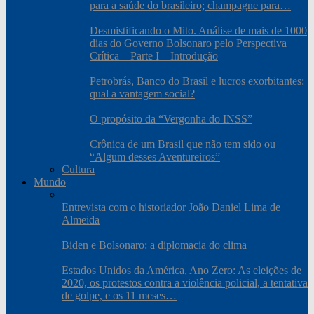
para a saúde do brasileiro; champagne para…
Desmistificando o Mito. Análise de mais de 1000
dias do Governo Bolsonaro pelo Perspectiva
Crítica – Parte I – Introdução
Petrobrás, Banco do Brasil e lucros exorbitantes:
qual a vantagem social?
O propósito da “Vergonha do INSS”
Crônica de um Brasil que não tem sido ou
“Algum desses Aventureiros”
Cultura
Mundo
Entrevista com o historiador João Daniel Lima de
Almeida
Biden e Bolsonaro: a diplomacia do clima
Estados Unidos da América, Ano Zero: As eleições de
2020, os protestos contra a violência policial, a tentativa
de golpe, e os 11 meses…