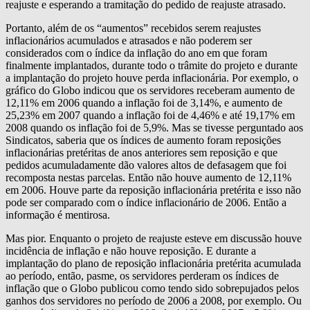
reajuste e esperando a tramitação do pedido de reajuste atrasado.
Portanto, além de os “aumentos” recebidos serem reajustes
inflacionários acumulados e atrasados e não poderem ser
considerados com o índice da inflação do ano em que foram
finalmente implantados, durante todo o trâmite do projeto e durante
a implantação do projeto houve perda inflacionária. Por exemplo, o
gráfico do Globo indicou que os servidores receberam aumento de
12,11% em 2006 quando a inflação foi de 3,14%, e aumento de
25,23% em 2007 quando a inflação foi de 4,46% e até 19,17% em
2008 quando os inflação foi de 5,9%. Mas se tivesse perguntado aos
Sindicatos, saberia que os índices de aumento foram reposições
inflacionárias pretéritas de anos anteriores sem reposição e que
pedidos acumuladamente dão valores altos de defasagem que foi
recomposta nestas parcelas. Então não houve aumento de 12,11%
em 2006. Houve parte da reposição inflacionária pretérita e isso não
pode ser comparado com o índice inflacionário de 2006. Então a
informação é mentirosa.
Mas pior. Enquanto o projeto de reajuste esteve em discussão houve
incidência de inflação e não houve reposição. E durante a
implantação do plano de reposição inflacionária pretérita acumulada
ao período, então, pasme, os servidores perderam os índices de
inflação que o Globo publicou como tendo sido sobrepujados pelos
ganhos dos servidores no período de 2006 a 2008, por exemplo. Ou