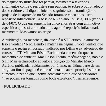
do reajuste do Judiciário foi parcial, totalmente a favor dos
argumentos contra o reajuste e sem publicação sobre o outro lado, o
dos servidores. Já digo de início o seguinte: só de tramitação do
projeto de lei aprovado no Senado foram-se cinco anos.. sem
reposição inflacionária.. à base de 6% ao ano.. ou seja, 30% (ver p.s.
de 04/07). O que era aumento há cinco anos atrás com um motivo
específico que será abordado aqui, agora é reposição inflacionária
meramente. Mas vamos ao artigo.
A publicação, na manchete, diz que até o STF criticou o aumento.
Isso é verdade? Não. Lendo a matéria na página 6 você verifica que
somente o recém empossado, indicado por Dilma e ex-advogado de
causas do PT, Ministro Edson Fachin teria comentado que “o
momento é de cautela”. Mas Edson Fachin, recém-chegado, não é o
STF. Mais esclarecedor ao leitor a posição do Ministro Marco
Aurélio, publicada rapidamente, por último, na última parte de um
artigo ao fim da página 6 e que não era a matéria principal sobre o
aumento, dizendo que “houve achatamento” e que os servidores
“não podem ser tomados como bode expiatório”. Transcrevemos:
- PUBLICIDADE -