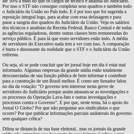
até 50% a mais do que os cargos de técnico e analista do Judiciário.
Por isso o STF não consegue completar seus quadros e também todo
o Judiciário da União no País todo. E é por isso que foi sugerida a
reposição integral logo, para acabar com essa defasagem e para
parar a sangria dos quadros do Judiciário da União. Veja os salários
dos técnicos e analistas da Receita Federal, Banco Central e de todas
as agências reguladoras, dentre outras classes bem remuneradas do
serviço público. É para lá que esses servidores estão indo. A média
de servidores do Executivo nada tem a ver com isso. A comparação
é burra e dissonante da realidade que o STF e o Judiciário da União
enfrenta.
Ou seja, só se pode concluir que ler jornal hoje em dia é estar mal
informado. Algumas empresas da grande mídia estão totalmente
desconectadas de sua função pública de bem informar e contribuir
para a construção de um Brasil melhor. É como um Senador falou
no dia da votação: “O governo tem interesse nesta greve de
servidores do Judiciário porque assim atrasam-se as investigações e
os processos da Operação Lava-Jato e outras investigações e
processos contra o Governo”. E por que, neste tema, há o apoio do
Jornal O Globo? Por que não perguntar aos sindicalistas o que
ocorre? Por que publicar informações parciais unilaterais do governo
sem qualquer crítica?
Dilma se distancia de sua base eleitoral.. mas os jornais da grande