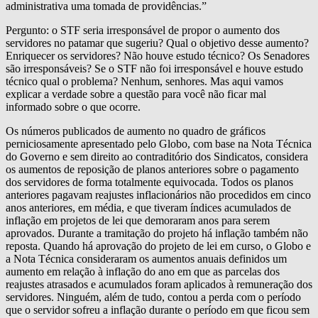
administrativa uma tomada de providências.”
Pergunto: o STF seria irresponsável de propor o aumento dos
servidores no patamar que sugeriu? Qual o objetivo desse aumento?
Enriquecer os servidores? Não houve estudo técnico? Os Senadores
são irresponsáveis? Se o STF não foi irresponsável e houve estudo
técnico qual o problema? Nenhum, senhores. Mas aqui vamos
explicar a verdade sobre a questão para você não ficar mal
informado sobre o que ocorre.
Os números publicados de aumento no quadro de gráficos
perniciosamente apresentado pelo Globo, com base na Nota Técnica
do Governo e sem direito ao contraditório dos Sindicatos, considera
os aumentos de reposição de planos anteriores sobre o pagamento
dos servidores de forma totalmente equivocada. Todos os planos
anteriores pagavam reajustes inflacionários não procedidos em cinco
anos anteriores, em média, e que tiveram índices acumulados de
inflação em projetos de lei que demoraram anos para serem
aprovados. Durante a tramitação do projeto há inflação também não
reposta. Quando há aprovação do projeto de lei em curso, o Globo e
a Nota Técnica consideraram os aumentos anuais definidos um
aumento em relação à inflação do ano em que as parcelas dos
reajustes atrasados e acumulados foram aplicados à remuneração dos
servidores. Ninguém, além de tudo, contou a perda com o período
que o servidor sofreu a inflação durante o período em que ficou sem