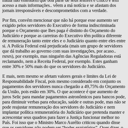
mídia não entendem que boa parte de seus leitores é crítico e tem
acesso a mais informações.. vêem a má notícia e se afastam dos
jornais irresponsáveis e descomprometidos com a verdade.
Por fim, convém mencionar que não há porque esse aumento ser
exigido pelos servidores do Executivo de forma indiscriminada
porque o Orçamento que lhes paga é distinto do Orçamento do
Judiciário e porque as carreiras do Executivo têm política diferente
de remuneração tanto entre eles e o Judiciário quanto entre eles entre
si. A Polícia Federal está prejudicada (mais um grupo de servidores
que dá trabalho ao governo com suas investigações, por acaso..
rsrsrs), por exemplo, mas ninguém das Agências Reguladoras está
reclamando, nem a Receita Federal, por exemplo. Estes ganham
entre 30% e 50% mais do que os servidores do Judiciário.
E mais, nem mesmo se afetam valores gerais e limites da Lei de
Responsabilidade Fiscal, pois mesmo considerado em conjunto os
pagamentos dos servidores nunca chegarão a 49,75% do Orçamento
da União, pois estão em 30%. O que acontece é que aumento de
juros Selic para mandar pagamentos astronômicos para bancos pode,
para diminuir verbas para educação, saúde e outras pode, mas não se
pode reajustar remuneração dos servidores do Judiciário e nem
implantar política remuneratória do Judiciário que pretenda manter e
acrescentar seus quadros para fazer a Justiça funcionar melhor no
País. Foi isso que o Ministro Marco Aurélio criticou quando disse
que os servidores não podem ser “bodes expiatórios”. Quer dizer, o