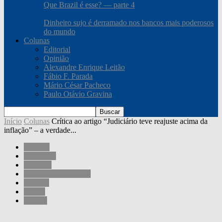
Que Brazil é esse? — parte 4
Dinheiro sujo é derramado nos bancos mais poderosos
do mundo
Colunas
Editorial
Opinião
Alexandre Enrique Leitão
Fábio F. Parada
Mário César Pacheco
Paulo Otávio Gravina
Início
Colunas
Crítica ao artigo “Judiciário teve reajuste acima da
inflação” – a verdade...
Colunas
Sociedade
Governo
Mário César Pacheco
Opinião
Outros
Política