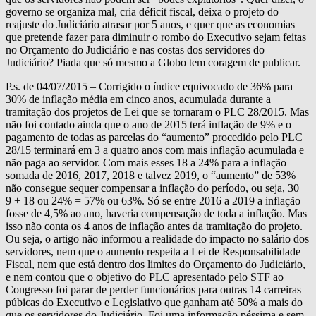
governo se organiza mal, cria déficit fiscal, deixa o projeto do
reajuste do Judiciário atrasar por 5 anos, e quer que as economias
que pretende fazer para diminuir o rombo do Executivo sejam feitas
no Orçamento do Judiciário e nas costas dos servidores do
Judiciário? Piada que só mesmo a Globo tem coragem de publicar.
P.s. de 04/07/2015 – Corrigido o índice equivocado de 36% para
30% de inflação média em cinco anos, acumulada durante a
tramitação dos projetos de Lei que se tornaram o PLC 28/2015. Mas
não foi contado ainda que o ano de 2015 terá inflação de 9% e o
pagamento de todas as parcelas do “aumento” procedido pelo PLC
28/15 terminará em 3 a quatro anos com mais inflação acumulada e
não paga ao servidor. Com mais esses 18 a 24% para a inflação
somada de 2016, 2017, 2018 e talvez 2019, o “aumento” de 53%
não consegue sequer compensar a inflação do período, ou seja, 30 +
9 + 18 ou 24% = 57% ou 63%. Só se entre 2016 a 2019 a inflação
fosse de 4,5% ao ano, haveria compensação de toda a inflação. Mas
isso não conta os 4 anos de inflação antes da tramitação do projeto.
Ou seja, o artigo não informou a realidade do impacto no salário dos
servidores, nem que o aumento respeita a Lei de Responsabilidade
Fiscal, nem que está dentro dos limites do Orçamento do Judiciário,
e nem contou que o objetivo do PLC apresentado pelo STF ao
Congresso foi parar de perder funcionários para outras 14 carreiras
púbicas do Executivo e Legislativo que ganham até 50% a mais do
que os servidores do Judiciário. Foi uma informação péssima e sem