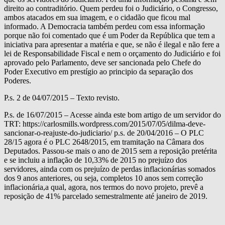
direito ao contraditório. Quem perdeu foi o Judiciário, o Congresso,
ambos atacados em sua imagem, e o cidadão que ficou mal
informado. A Democracia também perdeu com essa informação
porque não foi comentado que é um Poder da República que tem a
iniciativa para apresentar a matéria e que, se não é ilegal e não fere a
lei de Responsabilidade Fiscal e nem o orçamento do Judiciário e foi
aprovado pelo Parlamento, deve ser sancionada pelo Chefe do
Poder Executivo em prestígio ao principio da separação dos
Poderes.
P.s. 2 de 04/07/2015 – Texto revisto.
P.s. de 16/07/2015 – Acesse ainda este bom artigo de um servidor do
TRT: https://carlosmills.wordpress.com/2015/07/05/dilma-deve-
sancionar-o-reajuste-do-judiciario/ p.s. de 20/04/2016 – O PLC
28/15 agora é o PLC 2648/2015, em tramitação na Câmara dos
Deputados. Passou-se mais o ano de 2015 sem a reposição pretérita
e se incluiu a inflação de 10,33% de 2015 no prejuízo dos
servidores, ainda com os prejuízo de perdas inflacionárias somados
dos 9 anos anteriores, ou seja, completos 10 anos sem correção
inflacionária,a qual, agora, nos termos do novo projeto, prevê a
reposição de 41% parcelado semestralmente até janeiro de 2019.