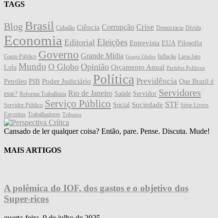
TAGS
Brasil
Blog
Crise
Corrupção
Ciência
Cidadão
Democracia
Dívida
Economia
Eleições
Editorial
Entrevista
EUA
Filosofia
Governo
Grande Mídia
Gasto Público
Inflação
Lava-Jato
Grupo Globo
Mundo
O Globo
Opinião
Orçamento Anual
Lula
Partidos Políticos
Política
Previdência
PIB
Poder Judiciário
Petróleo
Que Brazil é
Servidores
Rio de Janeiro
esse?
Saúde
Servidor
Reforma Trabalhista
Serviço Público
STF
Sociedade
Social
Servidor Público
Série Livros
Favoritos
Trabalhadores
Tributos
Cansado de ler qualquer coisa? Então, pare. Pense. Discuta. Mude!
MAIS ARTIGOS
A polêmica do IOF, dos gastos e o objetivo dos
Super-ricos
quarta-feira, 9 de julho de 2025