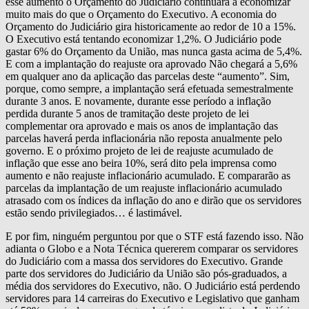
esse aumento o Orçamento do Judiciário continuará a economizar
muito mais do que o Orçamento do Executivo. A economia do
Orçamento do Judiciário gira historicamente ao redor de 10 a 15%.
O Executivo está tentando economizar 1,2%. O Judiciário pode
gastar 6% do Orçamento da União, mas nunca gasta acima de 5,4%.
E com a implantação do reajuste ora aprovado Não chegará a 5,6%
em qualquer ano da aplicação das parcelas deste “aumento”. Sim,
porque, como sempre, a implantação será efetuada semestralmente
durante 3 anos. E novamente, durante esse período a inflação
perdida durante 5 anos de tramitação deste projeto de lei
complementar ora aprovado e mais os anos de implantação das
parcelas haverá perda inflacionária não reposta anualmente pelo
governo. E o próximo projeto de lei de reajuste acumulado de
inflação que esse ano beira 10%, será dito pela imprensa como
aumento e não reajuste inflacionário acumulado. E compararão as
parcelas da implantação de um reajuste inflacionário acumulado
atrasado com os índices da inflação do ano e dirão que os servidores
estão sendo privilegiados… é lastimável.
E por fim, ninguém perguntou por que o STF está fazendo isso. Não
adianta o Globo e a Nota Técnica quererem comparar os servidores
do Judiciário com a massa dos servidores do Executivo. Grande
parte dos servidores do Judiciário da União são pós-graduados, a
média dos servidores do Executivo, não. O Judiciário está perdendo
servidores para 14 carreiras do Executivo e Legislativo que ganham