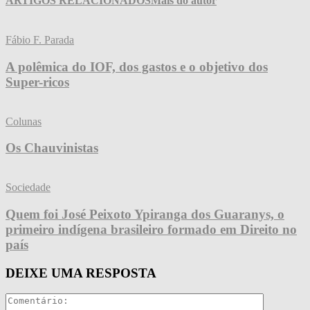
ARTIGOS RELACIONADOS
Mais do autor
Fábio F. Parada
A polêmica do IOF, dos gastos e o objetivo dos
Super-ricos
Colunas
Os Chauvinistas
Sociedade
Quem foi José Peixoto Ypiranga dos Guaranys, o
primeiro indígena brasileiro formado em Direito no
país
DEIXE UMA RESPOSTA