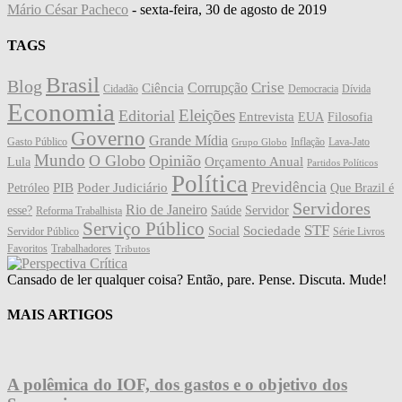
Mário César Pacheco
-
sexta-feira, 30 de agosto de 2019
TAGS
Brasil
Blog
Crise
Corrupção
Ciência
Cidadão
Democracia
Dívida
Economia
Eleições
Editorial
Entrevista
EUA
Filosofia
Governo
Grande Mídia
Gasto Público
Inflação
Lava-Jato
Grupo Globo
Mundo
O Globo
Opinião
Orçamento Anual
Lula
Partidos Políticos
Política
Previdência
PIB
Poder Judiciário
Petróleo
Que Brazil é
Servidores
Rio de Janeiro
esse?
Saúde
Servidor
Reforma Trabalhista
Serviço Público
STF
Sociedade
Social
Servidor Público
Série Livros
Favoritos
Trabalhadores
Tributos
Cansado de ler qualquer coisa? Então, pare. Pense. Discuta. Mude!
MAIS ARTIGOS
A polêmica do IOF, dos gastos e o objetivo dos