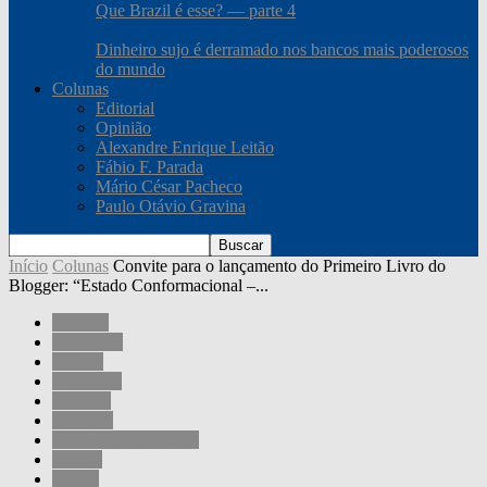
Que Brazil é esse? — parte 4
Dinheiro sujo é derramado nos bancos mais poderosos
do mundo
Colunas
Editorial
Opinião
Alexandre Enrique Leitão
Fábio F. Parada
Mário César Pacheco
Paulo Otávio Gravina
Início
Colunas
Convite para o lançamento do Primeiro Livro do
Blogger: “Estado Conformacional –...
Colunas
Sociedade
Cultura
Economia
Editorial
Governo
Mário César Pacheco
Mundo
Outros