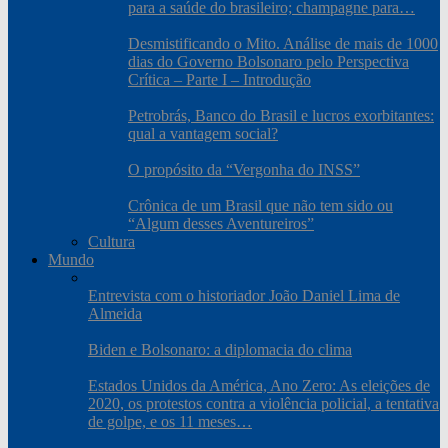
para a saúde do brasileiro; champagne para…
Desmistificando o Mito. Análise de mais de 1000
dias do Governo Bolsonaro pelo Perspectiva
Crítica – Parte I – Introdução
Petrobrás, Banco do Brasil e lucros exorbitantes:
qual a vantagem social?
O propósito da “Vergonha do INSS”
Crônica de um Brasil que não tem sido ou
“Algum desses Aventureiros”
Cultura
Mundo
Entrevista com o historiador João Daniel Lima de
Almeida
Biden e Bolsonaro: a diplomacia do clima
Estados Unidos da América, Ano Zero: As eleições de
2020, os protestos contra a violência policial, a tentativa
de golpe, e os 11 meses…