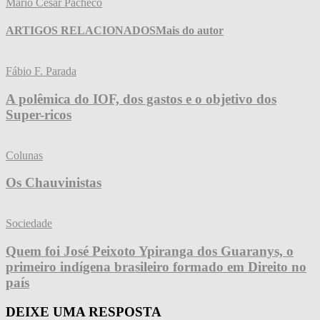
Mário César Pacheco
ARTIGOS RELACIONADOS
Mais do autor
Fábio F. Parada
A polêmica do IOF, dos gastos e o objetivo dos
Super-ricos
Colunas
Os Chauvinistas
Sociedade
Quem foi José Peixoto Ypiranga dos Guaranys, o
primeiro indígena brasileiro formado em Direito no
país
DEIXE UMA RESPOSTA