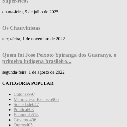
Super-ricos
quarta-feira, 9 de julho de 2025
Os Chauvinistas
terça-feira, 1 de novembro de 2022
Quem foi José Peixoto Ypiranga dos Guaranys, o
primeiro indígena brasileiro...
segunda-feira, 1 de agosto de 2022
CATEGORIA POPULAR
Colunas
997
Mário César Pacheco
966
Sociedade
647
Política
603
Economia
518
Governo
496
Outros
405