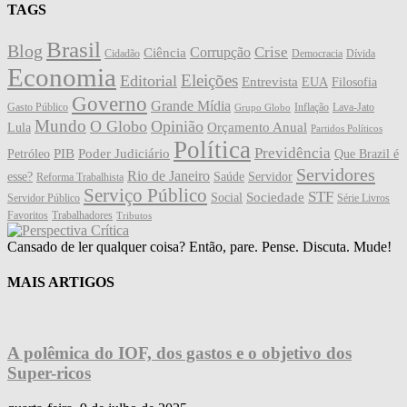
TAGS
Brasil
Blog
Crise
Corrupção
Ciência
Cidadão
Democracia
Dívida
Economia
Eleições
Editorial
Entrevista
EUA
Filosofia
Governo
Grande Mídia
Gasto Público
Inflação
Lava-Jato
Grupo Globo
Mundo
O Globo
Opinião
Orçamento Anual
Lula
Partidos Políticos
Política
Previdência
PIB
Poder Judiciário
Petróleo
Que Brazil é
Servidores
Rio de Janeiro
esse?
Saúde
Servidor
Reforma Trabalhista
Serviço Público
STF
Sociedade
Social
Servidor Público
Série Livros
Favoritos
Trabalhadores
Tributos
Cansado de ler qualquer coisa? Então, pare. Pense. Discuta. Mude!
MAIS ARTIGOS
A polêmica do IOF, dos gastos e o objetivo dos
Super-ricos