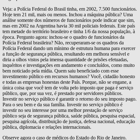
Veja: a Polícia Federal do Brasil tinha, em 2002, 7.500 funcionários.
Hoje tem 21 mil, mais ou menos. Inchou a máquina pública? Uma
análise somente dos números de funcionários pode indicar que sim,
mas em 2002 na Argentina havia 30 mil policiais federais. Este país
tem metade do território brasileiro e tinha 1/6 da nossa população, à
época. Pergunto agora: inchou-se o quadro de funcionários da
Polícia Federal brasileira? Não, recuperaram-se os quadros da
Polícia Federal dando um mínimo de estrutura humana para exercer
a função de segurança pública, resultando em melhora sensível e
diria a olhos vistos pela imensa quantidade de prisões efetuadas,
inquéritos e investigações em andamento e concluídos, como muito
bem noticiado pela mídia. Quem saiu beneficiado com esse
investimento público em recursos humanos? Você, cidadão honesto
e todas as empresas honestas deste País. Porque, não se engane, a
única coisa que você tem de volta pelo imposto que paga é serviço
público, que, por sua vez, é prestado por servidores públicos.
Investir no serviço público é garantir o retorno do seu imposto pago.
Para o seu bem e da sua família. Investir no serviço público é
investir no seu interesse por uma melhor prestação de serviço
público seja de segurança pública, saúde pública, pesquisa espacial,
pesquisa agrícola, distribuição de justiça, defesa nacional, educação
pública, diplomacia e relações internacionais.
Observe agora o caso de médicos do Estado do Rio de Janeiro.