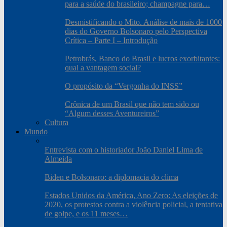
para a saúde do brasileiro; champagne para…
Desmistificando o Mito. Análise de mais de 1000
dias do Governo Bolsonaro pelo Perspectiva
Crítica – Parte I – Introdução
Petrobrás, Banco do Brasil e lucros exorbitantes:
qual a vantagem social?
O propósito da “Vergonha do INSS”
Crônica de um Brasil que não tem sido ou
“Algum desses Aventureiros”
Cultura
Mundo
Entrevista com o historiador João Daniel Lima de
Almeida
Biden e Bolsonaro: a diplomacia do clima
Estados Unidos da América, Ano Zero: As eleições de
2020, os protestos contra a violência policial, a tentativa
de golpe, e os 11 meses…