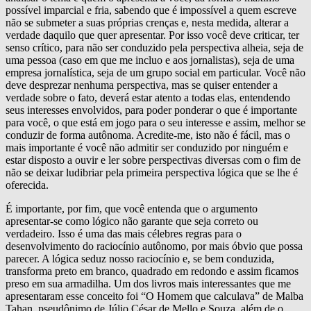
possível imparcial e fria, sabendo que é impossível a quem escreve
não se submeter a suas próprias crenças e, nesta medida, alterar a
verdade daquilo que quer apresentar. Por isso você deve criticar, ter
senso crítico, para não ser conduzido pela perspectiva alheia, seja de
uma pessoa (caso em que me incluo e aos jornalistas), seja de uma
empresa jornalística, seja de um grupo social em particular. Você não
deve desprezar nenhuma perspectiva, mas se quiser entender a
verdade sobre o fato, deverá estar atento a todas elas, entendendo
seus interesses envolvidos, para poder ponderar o que é importante
para você, o que está em jogo para o seu interesse e assim, melhor se
conduzir de forma autônoma. Acredite-me, isto não é fácil, mas o
mais importante é você não admitir ser conduzido por ninguém e
estar disposto a ouvir e ler sobre perspectivas diversas com o fim de
não se deixar ludibriar pela primeira perspectiva lógica que se lhe é
oferecida.
É importante, por fim, que você entenda que o argumento
apresentar-se como lógico não garante que seja correto ou
verdadeiro. Isso é uma das mais célebres regras para o
desenvolvimento do raciocínio autônomo, por mais óbvio que possa
parecer. A lógica seduz nosso raciocínio e, se bem conduzida,
transforma preto em branco, quadrado em redondo e assim ficamos
preso em sua armadilha. Um dos livros mais interessantes que me
apresentaram esse conceito foi “O Homem que calculava” de Malba
Tahan, pseudônimo de Júlio César de Mello e Souza, além de o