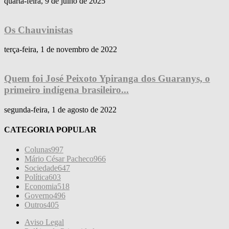
quarta-feira, 9 de julho de 2025
Os Chauvinistas
terça-feira, 1 de novembro de 2022
Quem foi José Peixoto Ypiranga dos Guaranys, o
primeiro indígena brasileiro...
segunda-feira, 1 de agosto de 2022
CATEGORIA POPULAR
Colunas
997
Mário César Pacheco
966
Sociedade
647
Política
603
Economia
518
Governo
496
Outros
405
Aviso Legal