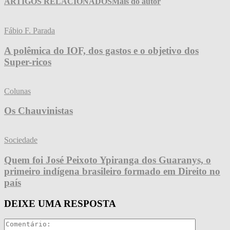
ARTIGOS RELACIONADOS
Mais do autor
Fábio F. Parada
A polêmica do IOF, dos gastos e o objetivo dos
Super-ricos
Colunas
Os Chauvinistas
Sociedade
Quem foi José Peixoto Ypiranga dos Guaranys, o
primeiro indígena brasileiro formado em Direito no
país
DEIXE UMA RESPOSTA