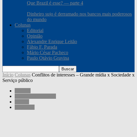
Que Brazil é esse? — parte 4
Dinheiro sujo é derramado nos bancos mais poderosos
do mundo
Colunas
Editorial
Opinião
Alexandre Enrique Leitão
Fábio F. Parada
Mário César Pacheco
Paulo Otávio Gravina
Início
Colunas
Conflitos de interesses – Grande mídia x Sociedade x
Serviço público
Colunas
Mário César Pacheco
Política
Sociedade