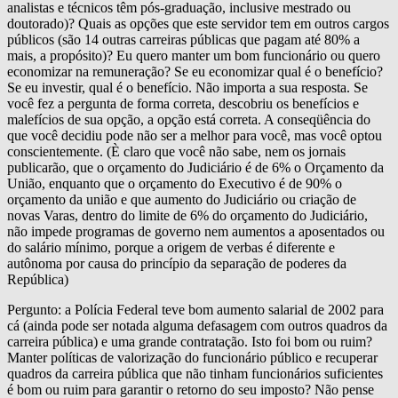
analistas e técnicos têm pós-graduação, inclusive mestrado ou
doutorado)? Quais as opções que este servidor tem em outros cargos
públicos (são 14 outras carreiras públicas que pagam até 80% a
mais, a propósito)? Eu quero manter um bom funcionário ou quero
economizar na remuneração? Se eu economizar qual é o benefício?
Se eu investir, qual é o benefício. Não importa a sua resposta. Se
você fez a pergunta de forma correta, descobriu os benefícios e
malefícios de sua opção, a opção está correta. A conseqüência do
que você decidiu pode não ser a melhor para você, mas você optou
conscientemente. (È claro que você não sabe, nem os jornais
publicarão, que o orçamento do Judiciário é de 6% o Orçamento da
União, enquanto que o orçamento do Executivo é de 90% o
orçamento da união e que aumento do Judiciário ou criação de
novas Varas, dentro do limite de 6% do orçamento do Judiciário,
não impede programas de governo nem aumentos a aposentados ou
do salário mínimo, porque a origem de verbas é diferente e
autônoma por causa do princípio da separação de poderes da
República)
Pergunto: a Polícia Federal teve bom aumento salarial de 2002 para
cá (ainda pode ser notada alguma defasagem com outros quadros da
carreira pública) e uma grande contratação. Isto foi bom ou ruim?
Manter políticas de valorização do funcionário público e recuperar
quadros da carreira pública que não tinham funcionários suficientes
é bom ou ruim para garantir o retorno do seu imposto? Não pense