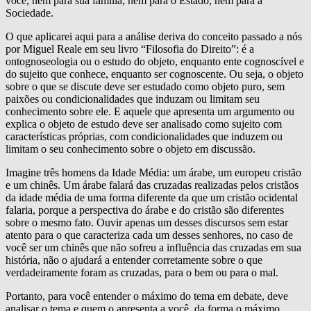
você, nem para sua família, nem para o Estado, nem para a
Sociedade.
O que aplicarei aqui para a análise deriva do conceito passado a nós
por Miguel Reale em seu livro “Filosofia do Direito”: é a
ontognoseologia ou o estudo do objeto, enquanto ente cognoscível e
do sujeito que conhece, enquanto ser cognoscente. Ou seja, o objeto
sobre o que se discute deve ser estudado como objeto puro, sem
paixões ou condicionalidades que induzam ou limitam seu
conhecimento sobre ele. E aquele que apresenta um argumento ou
explica o objeto de estudo deve ser analisado como sujeito com
características próprias, com condicionalidades que induzem ou
limitam o seu conhecimento sobre o objeto em discussão.
Imagine três homens da Idade Média: um árabe, um europeu cristão
e um chinês. Um árabe falará das cruzadas realizadas pelos cristãos
da idade média de uma forma diferente da que um cristão ocidental
falaria, porque a perspectiva do árabe e do cristão são diferentes
sobre o mesmo fato. Ouvir apenas um desses discursos sem estar
atento para o que caracteriza cada um desses senhores, no caso de
você ser um chinês que não sofreu a influência das cruzadas em sua
história, não o ajudará a entender corretamente sobre o que
verdadeiramente foram as cruzadas, para o bem ou para o mal.
Portanto, para você entender o máximo do tema em debate, deve
analisar o tema e quem o apresenta a você, da forma o máximo