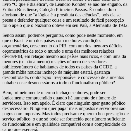
livro “O que é dialética”, de Leandro Konder, se não me engano, da
Editora Brasiliense, Coleção Primeiros Passos. É conhecido o
aforismo de que “a lógica é a prostituta das ciências”, pois ela se
presta a defender qualquer coisa e um resultado de fácil percepção
foi o apelo que o Nazismo obteve em seu País, a Alemanha de 1932.
Sendo assim, podemos perguntar, como pode neste momento, em
que o Brasil é um dos países com melhores condições
orçamentárias, crescimento do PIB, com um dos menores déficits
orçamentários de todo o mundo e uma das melhores relações
dívida/PIB, em relação mesmo aos países mais ricos, e com uma da
menores (se não a menor) relações número de servidores
públicos/número de habitantes de todos os países da OCDE, a
grande mídia noticiar inchaço da máquina estatal, gastança
descontrolada, contratação irresponsável e concessão de aumentos
nababescos e desnecessários a todo o funcionalismo público?
Bem, primeiramente o termo inchaço senhores, pode ser
logicamente compreendido quando há aumento de número de
servidores. Isso tem apelo. É claro que ninguém quer gasto público
desnecessário. Ninguém quer pagar mais impostos e servidores são
pagos com impostos. Mas todos precisam e querem boa prestação de
serviço público, o que só pode ser fornecido por número suficiente
de funcionários e em qualidade compatível com a complexidade do
cargo que exercerá.