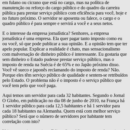
em fulano ou cicrano que está no cargo, mas na política de
manutenção ou reforço do cargo público e do quadro da carreira
pública para prestar serviço público com eficiência para você, hoje e
no futuro próximo. O servidor se aposenta ou falece, o cargo e o
quadro público é para sempre e servirá a você e a seus netos.
E o interesse da empresa jornalística? Senhores, a empresa
jornalística é uma empresa. Ela quer pagar tanto imposto como eu
ou você, só que pode publicar a sua opinião. E a opinião tem que ter
apelo popular. Explicar a realidade é chato, mas sensacionalismo
com malversação de dinheiro público é interessante. Eu gostaria que
sem dinheiro o Estado pudesse prestar serviço público, mas o
imposto de renda na Suécia é de 65% e no Japão próximo disso.
Você vê sueco e japonês reclamando do imposto de renda? Não.
Porque eles têm serviço público de qualidade e sentem-se retribuídos
pelo Estado. O problema não é o imposto é o serviço público que
você tem pelo que você paga.
Aqui temos um servidor para cada 32 habitantes. Segundo o Jornal
O Globo, em publicação no dia 08 de junho de 2010, na França há
1 servidor público para cada 12,5 habitantes e há 1 servidor para
cada 18 habitantes na Alemanha. Quem está com melhor serviço
público? Será que o número de servidores por habitante tem
correlação com isto?