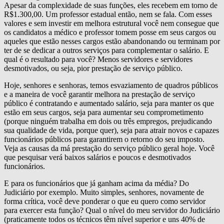
Apesar da complexidade de suas funções, eles recebem em torno de
R$1.300,00. Um professor estadual então, nem se fala. Com esses
valores e sem investir em melhora estrutural você nem consegue que
os candidatos a médico e professor tomem posse em seus cargos ou
aqueles que estão nesses cargos estão abandonando ou terminam por
ter de se dedicar a outros serviços para complementar o salário. E
qual é o resultado para você? Menos servidores e servidores
desmotivados, ou seja, pior prestação de serviço público.
Hoje, senhores e senhoras, temos esvaziamento de quadros públicos
e a maneira de você garantir melhora na prestação de serviço
público é contratando e aumentado salário, seja para manter os que
estão em seus cargos, seja para aumentar seu comprometimento
(porque ninguém trabalha em dois ou três empregos, prejudicando
sua qualidade de vida, porque quer), seja para atrair novos e capazes
funcionários públicos para garantirem o retorno do seu imposto.
Veja as causas da má prestação do serviço público geral hoje. Você
que pesquisar verá baixos salários e poucos e desmotivados
funcionários.
E para os funcionários que já ganham acima da média? Do
Judiciário por exemplo. Muito simples, senhores, novamente de
forma crítica, você deve ponderar o que eu quero como servidor
para exercer esta função? Qual o nível do meu servidor do Judiciário
(praticamente todos os técnicos têm nível superior e uns 40% de