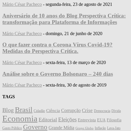
Mário César Pacheco
-
segunda-feira, 23 de agosto de 2021
Aniversário de 10 anos do Blog Perspectiva Crítica:
transformação para Plataforma de Informações
Mário César Pacheco
-
domingo, 21 de junho de 2020
O que fazer contra o Corona Vírus Covid-19?
Medidas do Perspectiva Crítica.
Mário César Pacheco
-
sexta-feira, 13 de março de 2020
Análise sobre o Governo Bolsonaro – 240 dias
Mário César Pacheco
-
sexta-feira, 30 de agosto de 2019
TAGS
Brasil
Blog
Crise
Corrupção
Ciência
Cidadão
Democracia
Dívida
Economia
Eleições
Editorial
Entrevista
EUA
Filosofia
Governo
Grande Mídia
Gasto Público
Inflação
Lava-Jato
Grupo Globo