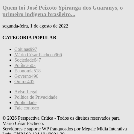
Quem foi José Peixoto Ypiranga dos Guaranys, o
primeiro indígena brasileiro...
segunda-feira, 1 de agosto de 2022
CATEGORIA POPULAR
Colunas
997
Mário César Pacheco
966
Sociedade
647
Política
603
Economia
518
Governo
496
Outros
405
Aviso Legal
Política de Privacidade
Publicidade
Fale conosco
© 2026 Perspectiva Crítica - Todos os direitos reservados para
Mário César Pacheco.
Servidores e suporte WP franqueados por Megale Mídia Interativa