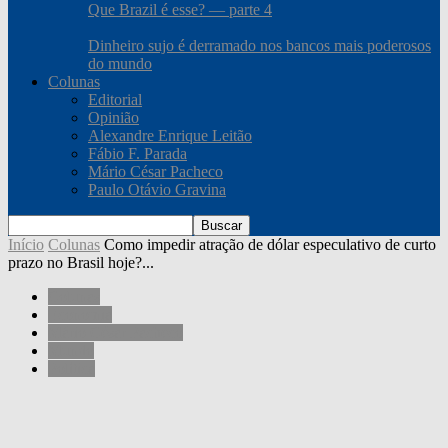
Que Brazil é esse? — parte 4
Dinheiro sujo é derramado nos bancos mais poderosos
do mundo
Colunas
Editorial
Opinião
Alexandre Enrique Leitão
Fábio F. Parada
Mário César Pacheco
Paulo Otávio Gravina
Início
Colunas
Como impedir atração de dólar especulativo de curto
prazo no Brasil hoje?...
Colunas
Economia
Mário César Pacheco
Mundo
Política