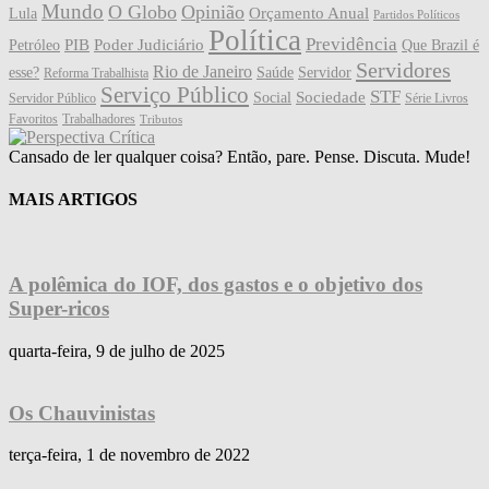
Mundo
O Globo
Opinião
Orçamento Anual
Lula
Partidos Políticos
Política
Previdência
PIB
Poder Judiciário
Petróleo
Que Brazil é
Servidores
Rio de Janeiro
esse?
Saúde
Servidor
Reforma Trabalhista
Serviço Público
STF
Sociedade
Social
Servidor Público
Série Livros
Favoritos
Trabalhadores
Tributos
Cansado de ler qualquer coisa? Então, pare. Pense. Discuta. Mude!
MAIS ARTIGOS
A polêmica do IOF, dos gastos e o objetivo dos
Super-ricos
quarta-feira, 9 de julho de 2025
Os Chauvinistas
terça-feira, 1 de novembro de 2022