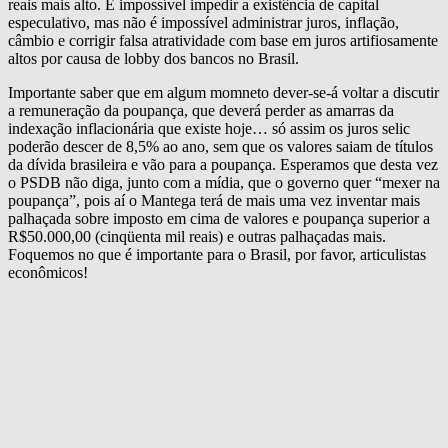
reais mais alto. É impossível impedir a existência de capital
especulativo, mas não é impossível administrar juros, inflação,
câmbio e corrigir falsa atratividade com base em juros artifiosamente
altos por causa de lobby dos bancos no Brasil.
Importante saber que em algum momneto dever-se-á voltar a discutir
a remuneração da poupança, que deverá perder as amarras da
indexação inflacionária que existe hoje… só assim os juros selic
poderão descer de 8,5% ao ano, sem que os valores saiam de títulos
da dívida brasileira e vão para a poupança. Esperamos que desta vez
o PSDB não diga, junto com a mídia, que o governo quer “mexer na
poupança”, pois aí o Mantega terá de mais uma vez inventar mais
palhaçada sobre imposto em cima de valores e poupança superior a
R$50.000,00 (cinqüenta mil reais) e outras palhaçadas mais.
Foquemos no que é importante para o Brasil, por favor, articulistas
econômicos!