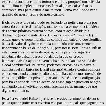
explicar economia é muito tortuoso e difícil, porque é uma ciência
muuuuiiitto complexa!! rsrsrsrsrs Para algumas coisas é mais
complexa, mas para outras é muito fácil. Como vocÊ pode ver a
questão do nosso juros e do nosso câmbio.
É claro que o juros não pode ser baixado da noite para o dia por
causa do controle da inflação, mas temos excelente notícia! Além
das contas públicas estarem ótimas, com relação dívida/pib
declinante (isso é o indicativo de contas boas, tá?, mais nada), li
ontem que o estoque mundial de comida aumentou, o que significa
baixa de valor de grãos e comida no mundo este ano, elemento
importante de baixa da inflação! E, para nossa sorte, Índia e Rússia
estão com altos volumes de açúcar, o que para nós significa
tendência de baixa nopreço do álcool, já que os preços
internacionais do açucar devem baixar, estimulando a venda de
álcool combustível. POrtanto, podemos ter comida em baixa e
combustível em baixa no Brasil este ano! Aliado a contas públicas
em ordem e endividamento alto das famílias, não temos pressão de
consumo público ou privado, portanto, esta é a ideal configuração
para baixa forte de juros e acerto de nosso gap de juros em relação
ao mundo desenvolvido, do qual fazemos parte, mesmo que nos
digam o contrário.
Essa é a verdade! Baixem juros selic e estes aventureiros de curto
prazo que prejudicam o cÂmbio vão para outro país que pague juros