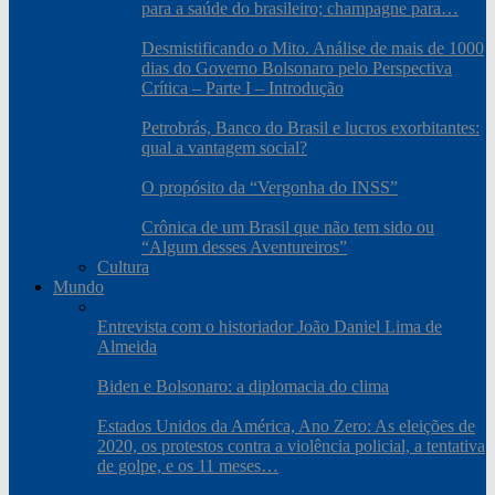
para a saúde do brasileiro; champagne para…
Desmistificando o Mito. Análise de mais de 1000
dias do Governo Bolsonaro pelo Perspectiva
Crítica – Parte I – Introdução
Petrobrás, Banco do Brasil e lucros exorbitantes:
qual a vantagem social?
O propósito da “Vergonha do INSS”
Crônica de um Brasil que não tem sido ou
“Algum desses Aventureiros”
Cultura
Mundo
Entrevista com o historiador João Daniel Lima de
Almeida
Biden e Bolsonaro: a diplomacia do clima
Estados Unidos da América, Ano Zero: As eleições de
2020, os protestos contra a violência policial, a tentativa
de golpe, e os 11 meses…