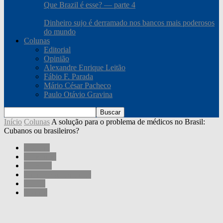
Que Brazil é esse? — parte 4
Dinheiro sujo é derramado nos bancos mais poderosos
do mundo
Colunas
Editorial
Opinião
Alexandre Enrique Leitão
Fábio F. Parada
Mário César Pacheco
Paulo Otávio Gravina
Início
Colunas
A solução para o problema de médicos no Brasil:
Cubanos ou brasileiros?
Colunas
Sociedade
Governo
Mário César Pacheco
Outros
Política