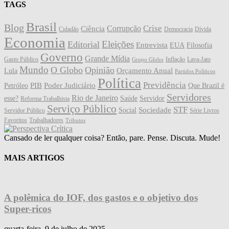
TAGS
Brasil
Blog
Crise
Corrupção
Ciência
Cidadão
Democracia
Dívida
Economia
Eleições
Editorial
Entrevista
EUA
Filosofia
Governo
Grande Mídia
Gasto Público
Inflação
Lava-Jato
Grupo Globo
Mundo
O Globo
Opinião
Orçamento Anual
Lula
Partidos Políticos
Política
Previdência
PIB
Poder Judiciário
Petróleo
Que Brazil é
Servidores
Rio de Janeiro
esse?
Saúde
Servidor
Reforma Trabalhista
Serviço Público
STF
Sociedade
Social
Servidor Público
Série Livros
Favoritos
Trabalhadores
Tributos
Cansado de ler qualquer coisa? Então, pare. Pense. Discuta. Mude!
MAIS ARTIGOS
A polêmica do IOF, dos gastos e o objetivo dos
Super-ricos
quarta-feira, 9 de julho de 2025