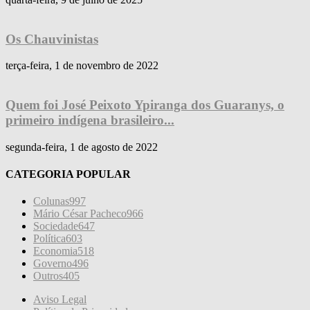
Os Chauvinistas
terça-feira, 1 de novembro de 2022
Quem foi José Peixoto Ypiranga dos Guaranys, o
primeiro indígena brasileiro...
segunda-feira, 1 de agosto de 2022
CATEGORIA POPULAR
Colunas
997
Mário César Pacheco
966
Sociedade
647
Política
603
Economia
518
Governo
496
Outros
405
Aviso Legal