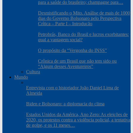
para a saúde do brasileiro; champagne para…
Desmistificando o Mito. Análise de mais de 1000
dias do Governo Bolsonaro pelo Perspectiva
Crítica – Parte I – Introdução
Petrobrás, Banco do Brasil e lucros exorbitantes:
qual a vantagem social?
O propósito da “Vergonha do INSS”
Crônica de um Brasil que não tem sido ou
“Algum desses Aventureiros”
Cultura
Mundo
Entrevista com o historiador João Daniel Lima de
Almeida
Biden e Bolsonaro: a diplomacia do clima
Estados Unidos da América, Ano Zero: As eleições de
2020, os protestos contra a violência policial, a tentativa
de golpe, e os 11 meses…