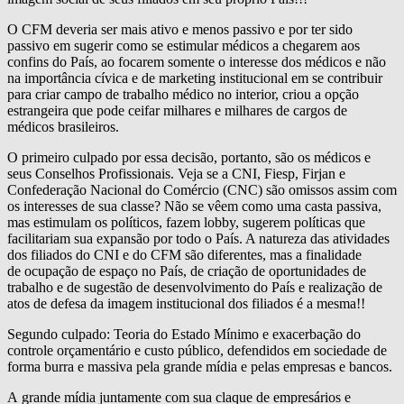
O CFM deveria ser mais ativo e menos passivo e por ter sido
passivo em sugerir como se estimular médicos a chegarem aos
confins do País, ao focarem somente o interesse dos médicos e não
na importância cívica e de marketing institucional em se contribuir
para criar campo de trabalho médico no interior, criou a opção
estrangeira que pode ceifar milhares e milhares de cargos de
médicos brasileiros.
O primeiro culpado por essa decisão, portanto, são os médicos e
seus Conselhos Profissionais. Veja se a CNI, Fiesp, Firjan e
Confederação Nacional do Comércio (CNC) são omissos assim com
os interesses de sua classe? Não se vêem como uma casta passiva,
mas estimulam os políticos, fazem lobby, sugerem políticas que
facilitariam sua expansão por todo o País. A natureza das atividades
dos filiados do CNI e do CFM são diferentes, mas a finalidade
de ocupação de espaço no País, de criação de oportunidades de
trabalho e de sugestão de desenvolvimento do País e realização de
atos de defesa da imagem institucional dos filiados é a mesma!!
Segundo culpado: Teoria do Estado Mínimo e exacerbação do
controle orçamentário e custo público, defendidos em sociedade de
forma burra e massiva pela grande mídia e pelas empresas e bancos.
A grande mídia juntamente com sua claque de empresários e