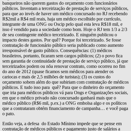
banqueiros não querem gastos do orçamento com funcionários
públicos. Inventam a terceirização de prestação de serviços públicos,
para que ao invés de haver um médico concursado no RJ recebendo
R$2mil a R$4 mil reais, haja um médico escolhido por currículo,
integrante de uma ONG ou Oscip pelo qual esta leva R$18 mil, e
isso é vendido para a sociedade como bom. Hoje o RJ tem 1/3 a 2/3
de seu contingente médico terceirizado. E ninguém publicou o
impacto destes gastos. Por quê? Porque foi terceirizado. Se fosse
contratação de funcionário público seria publicado como aumento
irresponsável de gasto público. Consequências: (1) médicos
brasileiros, portanto, ficaram sem cargos públicos; (2) o povo fica
sem garantia de continuidade de prestação de serviço público, já que
terceirizados podem ou nõa renovar contrato, como ocorreu no fim
do ano de 2012 (quase ficamos sem médicos para atender os
cariocas e mais de 2,5 milhões de turistas); (3) os custos do
orçamento sobem além do que subiriam com contratação de médicos
públicos. E tudo isso para quê? Para que o dinheiro do orçamento
que iria para médicos públicos vá para Ongs e Organizações sociais,
em que o médico privado não concursado ganhará mais que o
médico público (R$6 mil, p.ex.) a ONG embolsa algo e os políticos
que a contrataram obtém financiamento de campanha… e você paga
o pato.
Então veja, a defesa do Estado Mínimo impede que se pense em
contratação de médicos públicos e pagamento justo de salários a