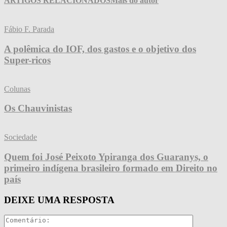
ARTIGOS RELACIONADOS
Mais do autor
Fábio F. Parada
A polêmica do IOF, dos gastos e o objetivo dos
Super-ricos
Colunas
Os Chauvinistas
Sociedade
Quem foi José Peixoto Ypiranga dos Guaranys, o
primeiro indígena brasileiro formado em Direito no
país
DEIXE UMA RESPOSTA