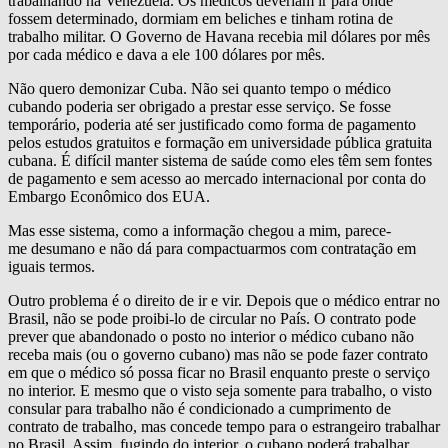
trabalhando na Venezuela. Os médicos deveriam ir para onde
fossem determinado, dormiam em beliches e tinham rotina de
trabalho militar. O Governo de Havana recebia mil dólares por mês
por cada médico e dava a ele 100 dólares por mês.
Não quero demonizar Cuba. Não sei quanto tempo o médico
cubando poderia ser obrigado a prestar esse serviço. Se fosse
temporário, poderia até ser justificado como forma de pagamento
pelos estudos gratuitos e formação em universidade pública gratuita
cubana. É difícil manter sistema de saúde como eles têm sem fontes
de pagamento e sem acesso ao mercado internacional por conta do
Embargo Econômico dos EUA.
Mas esse sistema, como a informação chegou a mim, parece-
me desumano e não dá para compactuarmos com contratação em
iguais termos.
Outro problema é o direito de ir e vir. Depois que o médico entrar no
Brasil, não se pode proibi-lo de circular no País. O contrato pode
prever que abandonado o posto no interior o médico cubano não
receba mais (ou o governo cubano) mas não se pode fazer contrato
em que o médico só possa ficar no Brasil enquanto preste o serviço
no interior. E mesmo que o visto seja somente para trabalho, o visto
consular para trabalho não é condicionado a cumprimento de
contrato de trabalho, mas concede tempo para o estrangeiro trabalhar
no Brasil. Assim, fugindo do interior, o cubano poderá trabalhar