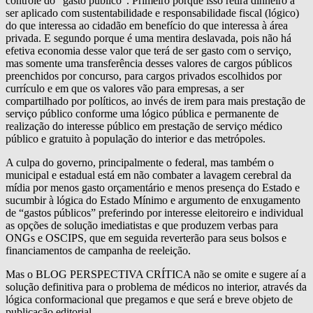
controle do “gasto público”. Primeiro porque isso retira dinheiro a
ser aplicado com sustentabilidade e responsabilidade fiscal (lógico)
do que interessa ao cidadão em benefício do que interessa à área
privada. E segundo porque é uma mentira deslavada, pois não há
efetiva economia desse valor que terá de ser gasto com o serviço,
mas somente uma transferência desses valores de cargos públicos
preenchidos por concurso, para cargos privados escolhidos por
currículo e em que os valores vão para empresas, a ser
compartilhado por políticos, ao invés de irem para mais prestação de
serviço público conforme uma lógico pública e permanente de
realização do interesse público em prestação de serviço médico
público e gratuito à população do interior e das metrópoles.
A culpa do governo, principalmente o federal, mas também o
municipal e estadual está em não combater a lavagem cerebral da
mídia por menos gasto orçamentário e menos presença do Estado e
sucumbir à lógica do Estado Mínimo e argumento de enxugamento
de “gastos públicos” preferindo por interesse eleitoreiro e individual
as opções de solução imediatistas e que produzem verbas para
ONGs e OSCIPS, que em seguida reverterão para seus bolsos e
financiamentos de campanha de reeleição.
Mas o BLOG PERSPECTIVA CRÍTICA não se omite e sugere aí a
solução definitiva para o problema de médicos no interior, através da
lógica conformacional que pregamos e que será e breve objeto de
publicação editorial.