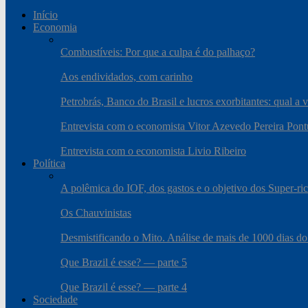
Início
Economia
Combustíveis: Por que a culpa é do palhaço?
Aos endividados, com carinho
Petrobrás, Banco do Brasil e lucros exorbitantes: qual a 
Entrevista com o economista Vitor Azevedo Pereira Pont
Entrevista com o economista Livio Ribeiro
Política
A polêmica do IOF, dos gastos e o objetivo dos Super-ri
Os Chauvinistas
Desmistificando o Mito. Análise de mais de 1000 dias do
Que Brazil é esse? — parte 5
Que Brazil é esse? — parte 4
Sociedade