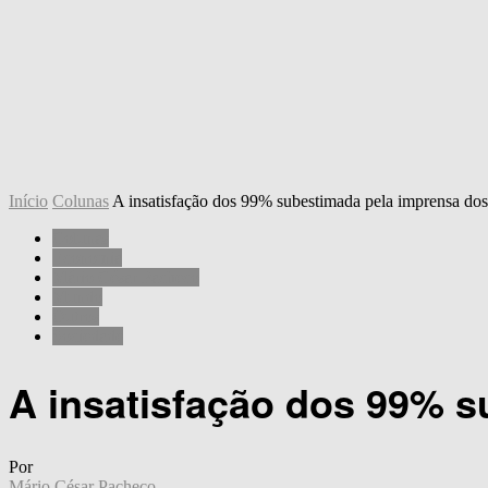
Início
Colunas
A insatisfação dos 99% subestimada pela imprensa do
Colunas
Economia
Mário César Pacheco
Mundo
Outros
Sociedade
A insatisfação dos 99% 
Por
Mário César Pacheco