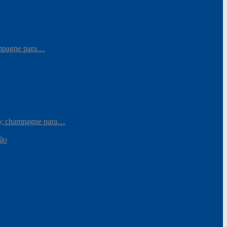
hampagne para…
iro; champagne para…
ção