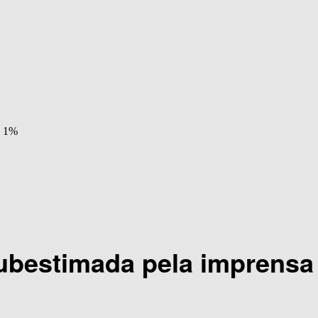
s 1%
subestimada pela imprens