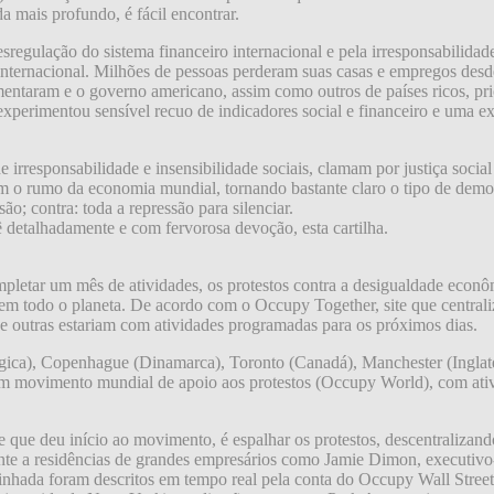
a mais profundo, é fácil encontrar.
regulação do sistema financeiro internacional e pela irresponsabilida
o internacional. Milhões de pessoas perderam suas casas e empregos des
mentaram e o governo americano, assim como outros de países ricos, pr
experimentou sensível recuo de indicadores social e financeiro e uma 
e irresponsabilidade e insensibilidade sociais, clamam por justiça soc
com o rumo da economia mundial, tornando bastante claro o tipo de demo
ão; contra: toda a repressão para silenciar.
 detalhadamente e com fervorosa devoção, esta cartilha.
etar um mês de atividades, os protestos contra a desigualdade econôm
s em todo o planeta. De acordo com o Occupy Together, site que centra
e outras estariam com atividades programadas para os próximos dias.
gica), Copenhague (Dinamarca), Toronto (Canadá), Manchester (Inglater
movimento mundial de apoio aos protestos (Occupy World), com ativida
que deu início ao movimento, é espalhar os protestos, descentralizando-
ente a residências de grandes empresários como Jamie Dimon, executiv
nhada foram descritos em tempo real pela conta do Occupy Wall Street