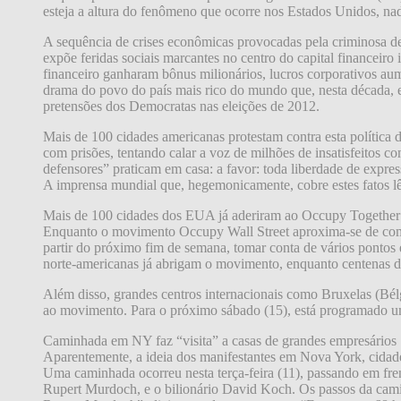
esteja a altura do fenômeno que ocorre nos Estados Unidos, nad
A sequência de crises econômicas provocadas pela criminosa des
expõe feridas sociais marcantes no centro do capital financeir
financeiro ganharam bônus milionários, lucros corporativos au
drama do povo do país mais rico do mundo que, nesta década, 
pretensões dos Democratas nas eleições de 2012.
Mais de 100 cidades americanas protestam contra esta política d
com prisões, tentando calar a voz de milhões de insatisfeitos 
defensores” praticam em casa: a favor: toda liberdade de express
A imprensa mundial que, hegemonicamente, cobre estes fatos lê
Mais de 100 cidades dos EUA já aderiram ao Occupy Together
Enquanto o movimento Occupy Wall Street aproxima-se de compl
partir do próximo fim de semana, tomar conta de vários ponto
norte-americanas já abrigam o movimento, enquanto centenas d
Além disso, grandes centros internacionais como Bruxelas (Bél
ao movimento. Para o próximo sábado (15), está programado um 
Caminhada em NY faz “visita” a casas de grandes empresários
Aparentemente, a ideia dos manifestantes em Nova York, cidade 
Uma caminhada ocorreu nesta terça-feira (11), passando em fr
Rupert Murdoch, e o bilionário David Koch. Os passos da cami