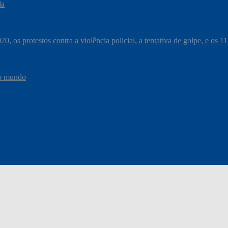
da
, os protestos contra a violência policial, a tentativa de golpe, e os 
do mundo