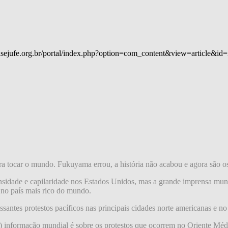
/sisejufe.org.br/portal/index.php?option=com_content&view=article&id
ra tocar o mundo. Fukuyama errou, a história não acabou e agora são 
dade e capilaridade nos Estados Unidos, mas a grande imprensa mundi
 no país mais rico do mundo.
tes protestos pacíficos nas principais cidades norte americanas e no 
es) informação mundial é sobre os protestos que ocorrem no Oriente 