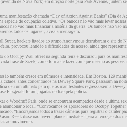
avenida de Nova York) em direção norte para Park Avenue, juntem-se 
s uma manifestação chamada “Day of Action Against Banks” (Dia da Açã
uma espécie de ocupação coletiva. “Os bancos não vão mais levar nossas
bancos não vão mais financiar a miséria da guerra. Os bancos não vão 
paremos todos os lugares”, avisa a mensagem.
ll Street, hackers ligados ao grupo Anonymous derrubaram o site do
eira, provocou lentidão e dificuldades de acesso, ainda que representa
nto do Occupy Wall Street na segunda-feira e discursou para os manife
a cada frase de Zizek, como forma de fazer com que mesmo as pessoas ma
essão também cresce em números e intensidade. Em Boston, 129 manifest
s da cidade, antes concentrados na Dewey Square Park, passaram na noi
lícia deu um ultimato para que os manifestantes regressassem a Dewe
se Fitzgerald foram jogadas no lixo pela polícia.
eixar o Woodruff Park, onde se encontram acampados desde a última se
o de abandonar o local. “Convocamos os apoiadores do Occupy Togethe
ado. “Encorajamos todos a trazer câmeras para registrar o caráter pac
 Kasim Reed, disse não haver “planos imediatos” para a remoção dos man
adas ao movimento.