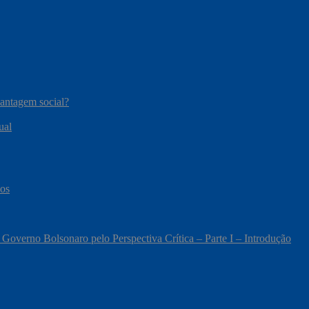
vantagem social?
ual
cos
 Governo Bolsonaro pelo Perspectiva Crítica – Parte I – Introdução