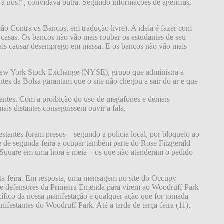
a nós!”, convidava outra. Segundo informações de agências,
o Contra os Bancos, em tradução livre). A ideia é fazer com
 casas. Os bancos não vão mais roubar os estudantes de seu
mais causar desemprego em massa. E os bancos não vão mais
 New York Stock Exchange (NYSE), grupo que administra a
ntes da Bolsa garantam que o site não chegou a sair do ar e que
stantes. Com a proibição do uso de megafones e demais
is distantes conseguissem ouvir a fala.
antes foram presos – segundo a polícia local, por bloqueio ao
te de segunda-feira a ocupar também parte do Rose Fitzgerald
y Square em uma hora e meia – os que não atenderam o pedido
xta-feira. Em resposta, uma mensagem no site do Occupy
r e defensores da Primeira Emenda para virem ao Woodruff Park
ífico da nossa manifestação e qualquer ação que for tomada
ifestantes do Woodruff Park. Até a tarde de terça-feira (11),