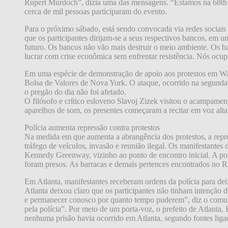
Rupert Murdoch”, dizia uma das mensagens. “Estamos na 68th (
cerca de mil pessoas participaram do evento.
Para o próximo sábado, está sendo convocada via redes sociai
que os participantes dirijam-se a seus respectivos bancos, em 
futuro. Os bancos não vão mais destruir o meio ambiente. Os 
lucrar com crise econômica sem enfrentar resistência. Nós ocu
Em uma espécie de demonstração de apoio aos protestos em Wa
Bolsa de Valores de Nova York. O ataque, ocorrido na segunda-f
o pregão do dia não foi afetado.
O filósofo e crítico esloveno Slavoj Zizek visitou o acampame
aparelhos de som, os presentes começaram a recitar em voz alt
Polícia aumenta repressão contra protestos
Na medida em que aumenta a abrangência dos protestos, a repr
tráfego de veículos, invasão e reunião ilegal. Os manifestante
Kennedy Greenway, vizinho ao ponto de encontro inicial. A po
foram presos. As barracas e demais pertences encontrados no Ro
Em Atlanta, manifestantes receberam ordens da polícia para d
Atlanta deixou claro que os participantes não tinham intençã
e permanecer conosco por quanto tempo puderem”, diz o comunic
pela polícia”. Por meio de um porta-voz, o prefeito de Atlanta,
nenhuma prisão havia ocorrido em Atlanta, segundo fontes lig