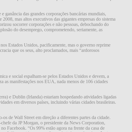
de e ganância das grandes corporações bancárias mundiais,
de 2008, mas altos executivos das gigantes empresas do sistema
iorizou socorrer corporações e não pessoas, debochando do
explosão do desemprego, comprometendo, seriamente, as
ial nos Estados Unidos, pacificamente, mas o governo reprime
cracia que os seus, alto proclamados, mais “ardorosos
ica e social espalham-se pelos Estados Unidos e devem, a
liza as manifestações nos EUA, nada menos de 106 cidades
ra) e Dublin (Irlanda) estariam hospedando atividades ligadas
des em diversos países, incluindo várias cidades brasileiras.
os de Wall Street em direção a diferentes partes da cidade.
o-chefe da JP Morgan, o presidente da News Corporation,
 no Facebook. “Os 99% estão agora na frente da casa de