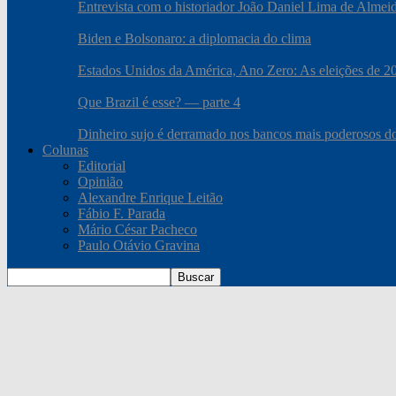
Entrevista com o historiador João Daniel Lima de Almei
Biden e Bolsonaro: a diplomacia do clima
Estados Unidos da América, Ano Zero: As eleições de 2020
Que Brazil é esse? — parte 4
Dinheiro sujo é derramado nos bancos mais poderosos 
Colunas
Editorial
Opinião
Alexandre Enrique Leitão
Fábio F. Parada
Mário César Pacheco
Paulo Otávio Gravina