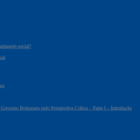
vantagem social?
ual
cos
 Governo Bolsonaro pelo Perspectiva Crítica – Parte I – Introdução