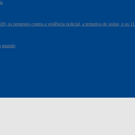
da
, os protestos contra a violência policial, a tentativa de golpe, e os 
do mundo