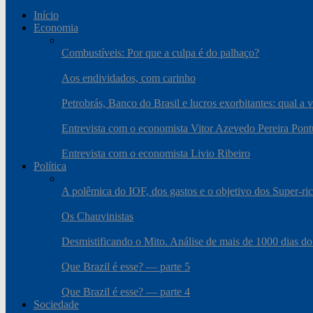
Início
Economia
Combustíveis: Por que a culpa é do palhaço?
Aos endividados, com carinho
Petrobrás, Banco do Brasil e lucros exorbitantes: qual a 
Entrevista com o economista Vitor Azevedo Pereira Pont
Entrevista com o economista Livio Ribeiro
Política
A polêmica do IOF, dos gastos e o objetivo dos Super-ri
Os Chauvinistas
Desmistificando o Mito. Análise de mais de 1000 dias do
Que Brazil é esse? — parte 5
Que Brazil é esse? — parte 4
Sociedade