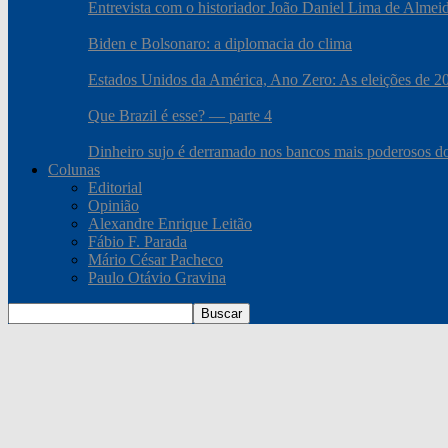
Entrevista com o historiador João Daniel Lima de Almei
Biden e Bolsonaro: a diplomacia do clima
Estados Unidos da América, Ano Zero: As eleições de 2020
Que Brazil é esse? — parte 4
Dinheiro sujo é derramado nos bancos mais poderosos 
Colunas
Editorial
Opinião
Alexandre Enrique Leitão
Fábio F. Parada
Mário César Pacheco
Paulo Otávio Gravina