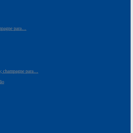
hampagne para…
iro; champagne para…
ção