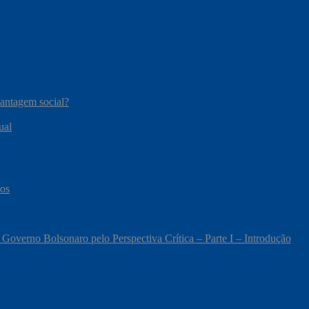
vantagem social?
ual
cos
 Governo Bolsonaro pelo Perspectiva Crítica – Parte I – Introdução