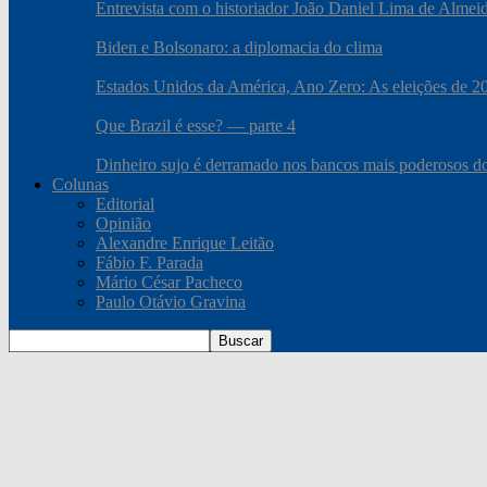
Entrevista com o historiador João Daniel Lima de Almei
Biden e Bolsonaro: a diplomacia do clima
Estados Unidos da América, Ano Zero: As eleições de 2020
Que Brazil é esse? — parte 4
Dinheiro sujo é derramado nos bancos mais poderosos 
Colunas
Editorial
Opinião
Alexandre Enrique Leitão
Fábio F. Parada
Mário César Pacheco
Paulo Otávio Gravina