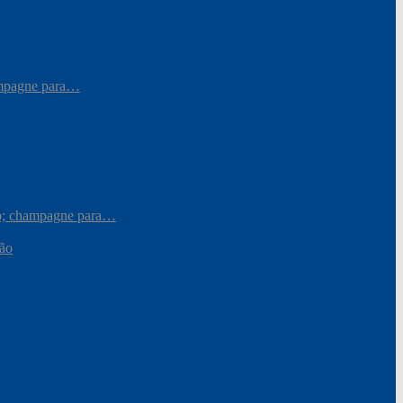
hampagne para…
iro; champagne para…
ção