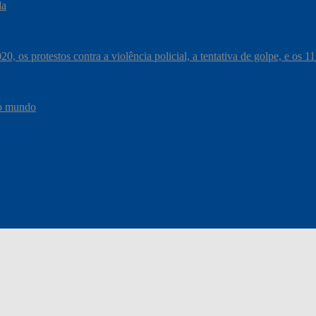
da
, os protestos contra a violência policial, a tentativa de golpe, e os 
do mundo