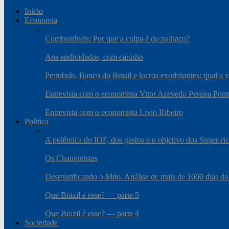
Início
Economia
Combustíveis: Por que a culpa é do palhaço?
Aos endividados, com carinho
Petrobrás, Banco do Brasil e lucros exorbitantes: qual a 
Entrevista com o economista Vitor Azevedo Pereira Pont
Entrevista com o economista Livio Ribeiro
Política
A polêmica do IOF, dos gastos e o objetivo dos Super-ri
Os Chauvinistas
Desmistificando o Mito. Análise de mais de 1000 dias do
Que Brazil é esse? — parte 5
Que Brazil é esse? — parte 4
Sociedade